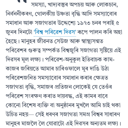
সমস্যা, খাদ্যবস্তুৰ অপচয় আৰু লোকচান,
নিৰ্বননীকৰণ, গোলকীয় উষ্ণতা বৃদ্ধি আদি সমস্যাবোৰ
সমাধান আৰু সজাগতাৰ উদ্দেশ‍্যে ১৯৭৩ চনৰ পৰাই ৫
জুনৰ দিনটো
‘বিশ্ব পৰিৱেশ দিৱস’
ৰূপে পালন কৰি অহা
হৈছে। মানুহৰ জীৱনত সেউজ আৰু স্বাস্থ‍্যসন্মত
পৰিৱেশৰ গুৰুত্ব সম্পৰ্কত বিশ্বজুৰি সজাগতা সৃষ্টিয়ে এই
দিৱসৰ মূল লক্ষ্য। পৰিৱেশ-অনুকূল ইতিবাচক কাম-
কাজৰ জৰিয়তে আমাৰ চাৰিওফালে মূৰ দাঙি উঠা
পৰিৱেশজনিত সমস্যাবোৰ সমাধান কৰাৰ ক্ষেত্ৰত
সজাগতা বৃদ্ধি, সমাজৰ প্ৰতিজন লোকেই যে তেওঁৰ
পৰিৱেশ সংৰক্ষণ কৰাত দায়বদ্ধ, এই কামৰ বাবে
কোনো বিশেষ ব্যক্তি বা অনুষ্ঠানৰ মুখলৈ আমি চাই থকা
উচিত নহয়— সেই ধৰণৰ সজাগতা সমগ্ৰ বিশ্বৰ সাধাৰণ
মানুহৰ মাজলৈ লৈ যোৱাটো এই দিৱসৰ অন্যতম লক্ষ্য।