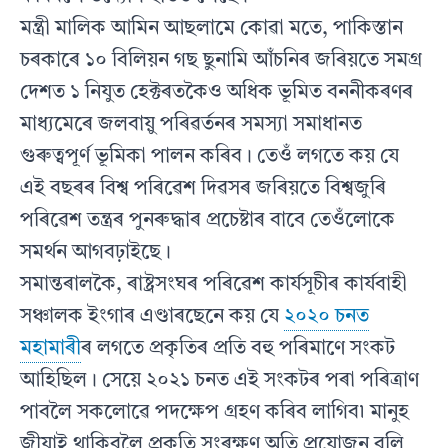
মন্ত্ৰী মালিক আমিন আছলামে কোৱা মতে, পাকিস্তান
চৰকাৰে ১০ বিলিয়ন গছ ছুনামি আঁচনিৰ জৰিয়তে সমগ্ৰ
দেশত ১ নিযুত হেক্টৰতকৈও অধিক ভূমিত বননীকৰণৰ
মাধ্যমেৰে জলবায়ু পৰিৱৰ্তনৰ সমস্যা সমাধানত
গুৰুত্বপূৰ্ণ ভূমিকা পালন কৰিব। তেওঁ লগতে কয় যে
এই বছৰৰ বিশ্ব পৰিৱেশ দিৱসৰ জৰিয়তে বিশ্বজুৰি
পৰিৱেশ তন্ত্ৰৰ পুনৰুদ্ধাৰ প্ৰচেষ্টাৰ বাবে তেওঁলোকে
সমৰ্থন আগবঢ়াইছে।
সমান্তৰালকৈ, ৰাষ্ট্ৰসংঘৰ পৰিৱেশ কাৰ্যসূচীৰ কাৰ্যবাহী
সঞ্চালক ইংগাৰ এণ্ডাৰছেনে কয় যে
২০২০ চনত
মহামাৰী
ৰ লগতে প্ৰকৃতিৰ প্ৰতি বহু পৰিমাণে সংকট
আহিছিল। সেয়ে ২০২১ চনত এই সংকটৰ পৰা পৰিত্ৰাণ
পাবলৈ সকলোৱে পদক্ষেপ গ্ৰহণ কৰিব লাগিব৷ মানুহ
জীয়াই থাকিবলৈ প্ৰকৃতি সংৰক্ষণ অতি প্ৰয়োজন বুলি