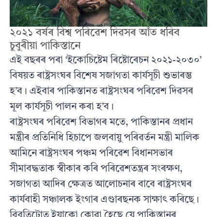
২০২১ বৰ্ষৰ বিশ্ব পৰিৱেশ দিৱসৰ আঁত ধৰিব
চুবুৰীয়া পাকিস্তানে
এই বছৰৰ পৰা ‘ইকোচিষ্টেম ৰিষ্টোৰেচন ২০২১-২০৩০’
বিষয়ত ৰাষ্ট্ৰসংঘৰ বিশেষ সজাগতা কাৰ্যসূচী শুভাৰম্ভ
হ’ব। এইবাৰ পাকিস্তানত ৰাষ্ট্ৰসংঘৰ পৰিৱেশ দিৱসৰ
মূল কাৰ্যসূচী পালন কৰা হ’ব।
ৰাষ্ট্ৰসংঘৰ পৰিৱেশ বিভাগৰ মতে, পাকিস্তানৰ প্ৰধান
মন্ত্ৰীৰ প্ৰতিনিধি হিচাপে জলবায়ু পৰিৱৰ্তন মন্ত্ৰী মালিক
আমিনে ৰাষ্ট্ৰসংঘৰ পঞ্চম পৰিৱেশ বিধানসভাৰ
সীমাবদ্ধতাক স্বীকাৰ কৰি পৰিৱেশতন্ত্ৰৰ সংৰক্ষণ,
সজাগতা আদিৰ ক্ষেত্ৰত আলোচনাৰ বাবে ৰাষ্ট্ৰসংঘৰ
কাৰ্যবাহী সঞ্চালক ইংগাৰ এণ্ডাৰছনক সাক্ষাৎ কৰিছে।
বিবৃতিটোত ইয়াকো কোৱা হৈছে যে পাকিস্তানৰ