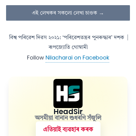
এই লেখকৰ সকলো লেখা চাওক →
বিশ্ব পৰিৱেশ দিৱস ২০২১: ‘পৰিৱেশতন্ত্ৰৰ পুনৰুদ্ধাৰ’ দশক
|
ৰূপজ্যোতি গোস্বামী
Follow
Nilacharai on Facebook
HeadSir
অসমীয়া বানান শুধৰণি সঁজুলি
এতিয়াই ব্যৱহাৰ কৰক