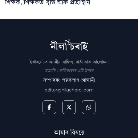
শিক্ষক, শিক্ষকতা বৃত্তি আৰু প্ৰত্যাহ্বান
ইণ্টাৰনেটত অসমীয়া সাহিত্য, বাৰ্তা আৰু আলোচনা
ইত্যাদি : কলিয়াবৰৰ এটি উদ্যম
সম্পাদক: পল্লৱপ্ৰাণ গোস্বামী
editor@nilacharai.com
আমাৰ বিষয়ে