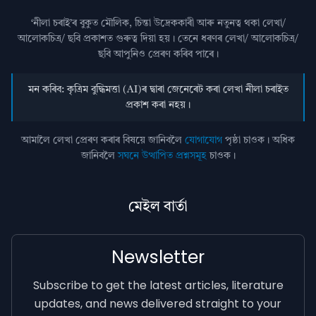
‘নীলা চৰাই’ৰ বুকুত মৌলিক, চিন্তা উদ্রেককাৰী আৰু নতুনত্ব থকা লেখা/
আলোকচিত্ৰ/ ছবি প্রকাশত গুৰুত্ব দিয়া হয়। তেনে ধৰণৰ লেখা/ আলোকচিত্ৰ/
ছবি আপুনিও প্রেৰণ কৰিব পাৰে।
মন কৰিব: কৃত্ৰিম বুদ্ধিমত্তা (AI)ৰ দ্বাৰা জেনেৰেট কৰা লেখা নীলা চৰাইত
প্ৰকাশ কৰা নহয়।
আমালৈ লেখা প্ৰেৰণ কৰাৰ বিষয়ে জানিবলৈ
যোগাযোগ
পৃষ্ঠা চাওক। অধিক
জানিবলৈ
সঘনে উত্থাপিত প্ৰশ্নসমূহ
চাওক।
মেইল বাৰ্তা
Newsletter
Subscribe to get the latest articles, literature
updates, and news delivered straight to your