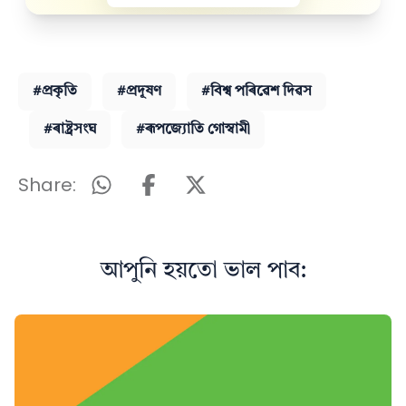
#প্ৰকৃতি
#প্ৰদূষণ
#বিশ্ব পৰিৱেশ দিৱস
#ৰাষ্ট্ৰসংঘ
#ৰূপজ্যোতি গোস্বামী
Share:
আপুনি হয়তো ভাল পাব: