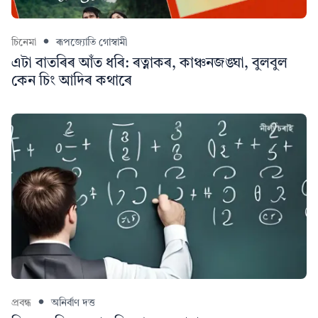
চিনেমা
ৰূপজ্যোতি গোস্বামী
এটা বাতৰিৰ আঁত ধৰি: ৰত্নাকৰ, কাঞ্চনজঙ্ঘা, বুলবুল
কেন চিং আদিৰ কথাৰে
প্ৰবন্ধ
অনিৰ্বাণ দত্ত