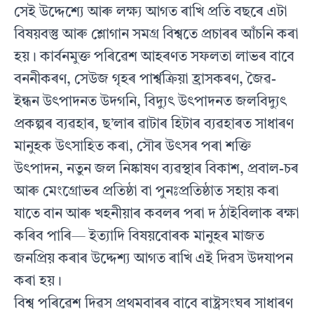
সেই উদ্দেশ্যে আৰু লক্ষ‍্য আগত ৰাখি প্ৰতি বছৰে এটা
বিষয়বস্তু আৰু শ্লোগান সমগ্ৰ বিশ্বতে প্ৰচাৰৰ আঁচনি কৰা
হয়। কাৰ্বনমুক্ত পৰিৱেশ আহৰণত সফলতা লাভৰ বাবে
বননীকৰণ, সেউজ গৃহৰ পাৰ্শ্বক্ৰিয়া হ্ৰাসকৰণ, জৈৱ-
ইন্ধন উৎপাদনত উদগনি, বিদ্যুৎ উৎপাদনত জলবিদ্যুৎ
প্ৰকল্পৰ ব্যৱহাৰ, ছ’লাৰ ৱাটাৰ হিটাৰ ব্যৱহাৰত সাধাৰণ
মানুহক উৎসাহিত কৰা, সৌৰ উৎসৰ পৰা শক্তি
উৎপাদন, নতুন জল নিষ্কাষণ ব্যৱস্থাৰ বিকাশ, প্ৰবাল-চৰ
আৰু মেংগ্ৰোভৰ প্ৰতিষ্ঠা বা পুনঃপ্ৰতিষ্ঠাত সহায় কৰা
যাতে বান আৰু খহনীয়াৰ কবলৰ পৰা দ ঠাইবিলাক ৰক্ষা
কৰিব পাৰি— ইত্যাদি বিষয়বোৰক মানুহৰ মাজত
জনপ্ৰিয় কৰাৰ উদ্দেশ্য আগত ৰাখি এই দিৱস উদযাপন
কৰা হয়।
বিশ্ব পৰিৱেশ দিৱস প্ৰথমবাৰৰ বাবে ৰাষ্ট্ৰসংঘৰ সাধাৰণ