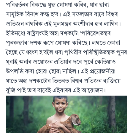
পৰিৱৰ্তনৰ বিৰুদ্ধে যুদ্ধ ঘোষণা কৰিব, যাৰ দ্বাৰা
সামূহিক বিনাশ ৰুদ্ধ হ’ব। এই সফলতাৰ বাবে বিশ্বৰ
প্ৰতিজন নাগৰিক এই মূলমন্ত্ৰৰ অংশীদাৰ হ’ব লাগিব।
ইতিমধ‍্যে ৰাষ্ট্ৰসংঘই অহা দশকটো ‘পৰিৱেশতন্ত্ৰৰ
পুনৰুদ্ধাৰ’ দশক ৰূপে ঘোষণা কৰিছে। লগতে কোৱা
হৈছে যে ধ্বংস হ’বলৈ ধৰা পৃথিৱীৰ পৰিস্থিতিতন্ত্ৰক পুনৰ
ঘূৰাই অনাৰ প্ৰয়োজন এতিয়াৰ দৰে পূৰ্বে কেতিয়াও
উপলব্ধি কৰা হোৱা হোৱা নাছিল। এই প্ৰয়োজনীয়া
যাতে অহা দশকটোৰ ভিতৰত বিশ্বৰ প্ৰতিজন ব‍্যক্তিয়ে
বুজি পাই তাৰ বাবেই এইবাৰৰ এই আয়োজন।