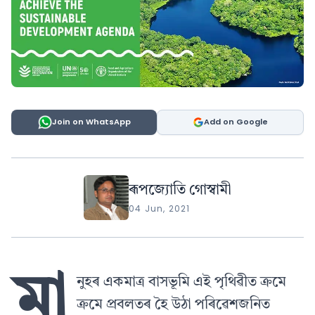
Join on WhatsApp
Add on Google
ৰূপজ্যোতি গোস্বামী
04 Jun, 2021
মা
নুহৰ একমাত্ৰ বাসভূমি এই পৃথিৱীত ক্ৰমে
ক্ৰমে প্ৰবলতৰ হৈ উঠা পৰিৱেশজনিত