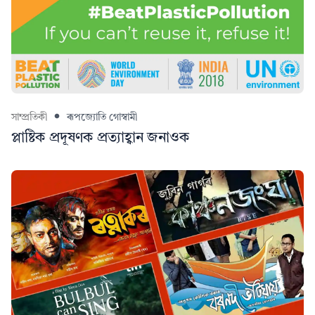
সাম্প্ৰতিকী
ৰূপজ্যোতি গোস্বামী
প্লাষ্টিক প্ৰদূষণক প্ৰত্যাহ্বান জনাওক