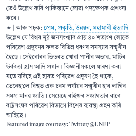
তেওঁ উল্লেখ কৰি পাকিস্তানে লোৱা পদক্ষেপক প্ৰশংসা
কৰে।
❧ | আৰু পঢ়ক:
প্ৰেম, প্ৰকৃতি, উন্নয়ন, মহামাৰী ইত্যাদি
উল্লেখ যে বিশ্বৰ মুঠ জনসংখ্যাৰ প্ৰায় ৪০ শতাংশ লোকে
পৰিৱেশ প্ৰদূষণৰ ফলত বিভিন্ন ধৰণৰ সমস্যাৰ সন্মুখীন
হৈছে। সেইবোৰৰ ভিতৰত খোৱা পানীৰ অভাৱ, মাটিৰ
উৰ্বৰতা হ্ৰাস আদি প্ৰধান। বিজ্ঞানীসকলে ধাৰণা কৰা
মতে যদিহে এই হাৰত পৰিৱেশ প্ৰদূষণ হৈ থাকে,
তেনেহ’লে বিশ্বত এক চৰম পৰ্যায়ৰ সন্মুখীন হ’ব লাগিব
সমগ্ৰ মানৱ জাতি। সেয়েহে ৰাইজৰ সজাগতাৰ বাবে
ৰাষ্ট্ৰসংঘৰ পৰিৱেশ বিভাগে বিশেষ ব্যৱস্থা গ্ৰহণ কৰি
আহিছে‌।
Featured image courtesy: Twitter/@UNEP