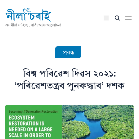
অসমীয়া সাহিত্য, বাৰ্তা আৰু আলোচনা
প্ৰবন্ধ
বিশ্ব পৰিৱেশ দিৱস ২০২১:
‘পৰিৱেশতন্ত্ৰৰ পুনৰুদ্ধাৰ’ দশক