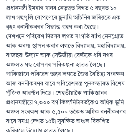
প্ৰধানমন্ত্ৰী ইমৰাণ খানৰ নেতৃত্বত বিগত ৫ বছৰত ১০
লাখ গছপুলি ৰোপণেৰে ছুনামি আঁচনিৰ জৰিয়তে এক
বৃহৎ বনানীকৰণৰ সিদ্ধান্ত গ্ৰহণ কৰা হৈছে।
দেশখনে পৰিৱেশ দিৱসৰ লগত সংগতি ৰাখি মেনগ্ৰোভ
আৰু অৰণ্য স্থাপন কৰাৰ লগতে বিদ্যালয়, মহাবিদ্যালয়,
ৰাজহুৱা উদ্যান আৰু সেউজীয়া বেল্টকে ধৰি নগৰ
অঞ্চলত গছ ৰোপণৰ পৰিকল্পনা হাতত লৈছে।
পাকিস্তানে পৰিৱেশ তন্ত্ৰৰ লগতে জৈৱ বৈচিত্ৰ্য সংৰক্ষণ
আৰু বননীকৰণৰ বাবে পৰিৱেশতন্ত্ৰ পুনৰুদ্ধাৰত বিশেষ
পুঁজিও আৱণ্টন দিছে। শেহতীয়াকৈ পাকিস্তানৰ
প্ৰধানমন্ত্ৰীয়ে ৭,৩০০ বৰ্গ কিল’মিটাৰতকৈও অধিক ভূমি
অঞ্চল সংৰক্ষণ আৰু ৫,৫০০ তকৈও অধিক বননীকৰণৰ
বাবে সমগ্ৰ দেশত ১৫টা সুৰক্ষিত অঞ্চল বিকশিত
কৰিবলৈ উদ্যোগ হাতত লৈছে।