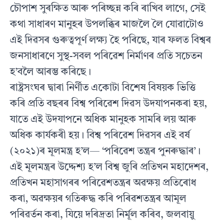
চৌপাশ সুৰক্ষিত আৰু পৰিচ্ছন্ন কৰি ৰাখিব লাগে, সেই
কথা সাধাৰণ মানুহৰ উপলব্ধিৰ মাজলৈ লৈ যোৱাটোও
এই দিৱসৰ গুৰুত্বপূৰ্ণ লক্ষ্য হৈ পৰিছে, যাৰ ফলত বিশ্বৰ
জনসাধাৰণে সুস্থ-সবল পৰিৱেশ নিৰ্মাণৰ প্ৰতি সচেতন
হ’বলৈ আৰম্ভ কৰিছে।
ৰাষ্ট্ৰসংঘৰ দ্বাৰা নিৰ্ণীত একোটা বিশেষ বিষয়ক ভিত্তি
কৰি প্ৰতি বছৰৰ বিশ্ব পৰিৱেশ দিৱস উদযাপনকৰা হয়,
যাতে এই উদযাপনে অধিক মানুহক সামৰি লয় আৰু
অধিক কাৰ্যকৰী হয়। বিশ্ব পৰিৱেশ দিৱসৰ এই বৰ্ষ
(২০২১)ৰ মূলমন্ত্ৰ হ’ল— ‘পৰিৱেশ তন্ত্ৰৰ পুনৰুদ্ধাৰ’।
এই মূলমন্ত্ৰৰ উদ্দেশ্য হ’ল বিশ্ব জুৰি প্ৰতিখন মহাদেশৰ,
প্ৰতিখন মহাসাগৰৰ পৰিৱেশতন্ত্ৰৰ অৱক্ষয় প্ৰতিৰোধ
কৰা, অৱক্ষয়ৰ গতিৰুদ্ধ কৰি পৰিৱশতন্ত্ৰৰ আমূল
পৰিৱৰ্তন কৰা, যিয়ে দৰিদ্ৰতা নিৰ্মূল কৰিব, জলবায়ু