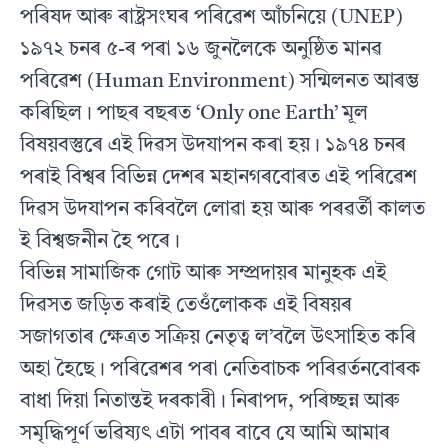
পৰিষদ আৰু ৰাষ্ট্ৰসংঘৰ পৰিৱেশ আঁচনিয়ে (UNEP)
১৯৭২ চনৰ ৫-ৰ পৰা ১৬ জুনলৈকে অনুষ্ঠিত মানৱ
পৰিৱেশ (Human Environment) সন্মিলনত আৰম্ভ
কৰিছিল। পাছৰ বছৰত ‘Only one Earth’ মূল
বিষয়বস্তুৰে এই দিৱস উদযাপন কৰা হয়। ১৯৭৪ চনৰ
পৰাই বিশ্বৰ বিভিন্ন দেশৰ মহানগৰবোৰত এই পৰিৱেশ
দিৱস উদযাপন কৰিবলৈ লোৱা হয় আৰু পৰৱৰ্তী কালত
ই বিশ্বজনীন হৈ পৰে।
বিভিন্ন সামাজিক গোট আৰু সম্প্ৰদায়ৰ মানুহক এই
দিৱসত জড়িত কৰাই তেওঁলোকক এই বিষয়ৰ
সজাগতাৰ ক্ষেত্ৰত সক্ৰিয় নেতৃত্ব ল’বলৈ উৎসাহিত কৰি
অহা হৈছে। পৰিৱেশৰ পৰা নেতিবাচক পৰিৱৰ্তনবোৰক
বাধা দিয়া নিতান্তই দৰকাৰী। নিৰাপদ, পৰিচ্ছন্ন আৰু
সমৃদ্ধিপূৰ্ণ ভৱিষ্যৎ এটা পাবৰ বাবে যে আমি আমাৰ