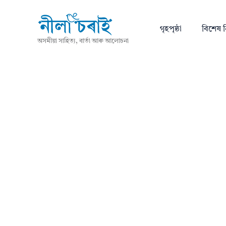
গৃহপৃষ্ঠা
বিশেষ ন
অসমীয়া সাহিত্য, বাৰ্তা আৰু আলোচনা