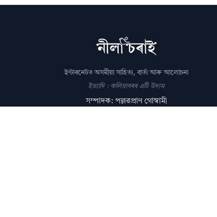
ইণ্টাৰনেটত অসমীয়া সাহিত্য, বাৰ্তা আৰু আলোচনা
ইত্যাদি : কলিয়াবৰৰ এটি উদ্যম
সম্পাদক: পল্লৱপ্ৰাণ গোস্বামী
editor@nilacharai.com
About
Contact
AI Policy
FAQ
Privacy
Subscribe