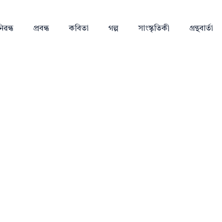
িৱন্ধ
প্ৰবন্ধ
কবিতা
গল্প
সাংস্কৃতিকী
গ্ৰন্থবাৰ্তা