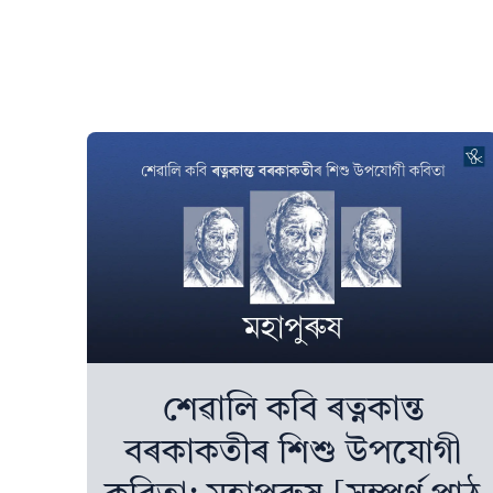
শেৱালি কবি ৰত্নকান্ত
বৰকাকতীৰ শিশু উপযোগী