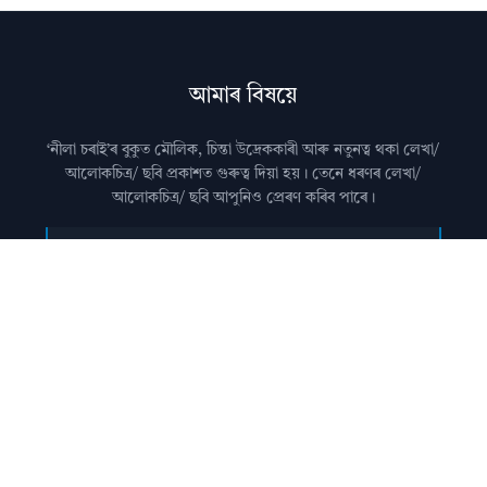
আমাৰ বিষয়ে
‘নীলা চৰাই’ৰ বুকুত মৌলিক, চিন্তা উদ্রেককাৰী আৰু নতুনত্ব থকা লেখা/
আলোকচিত্ৰ/ ছবি প্রকাশত গুৰুত্ব দিয়া হয়। তেনে ধৰণৰ লেখা/
আলোকচিত্ৰ/ ছবি আপুনিও প্রেৰণ কৰিব পাৰে।
মন কৰিব: কৃত্ৰিম বুদ্ধিমত্তা (AI)ৰ দ্বাৰা জেনেৰেট কৰা লেখা নীলা
চৰাইত প্ৰকাশ কৰা নহয়।
আমালৈ লেখা প্ৰেৰণ কৰাৰ বিষয়ে জানিবলৈ
যোগাযোগ
পৃষ্ঠা চাওক।
অধিক জানিবলৈ
সঘনে উত্থাপিত প্ৰশ্নসমূহ
চাওক।