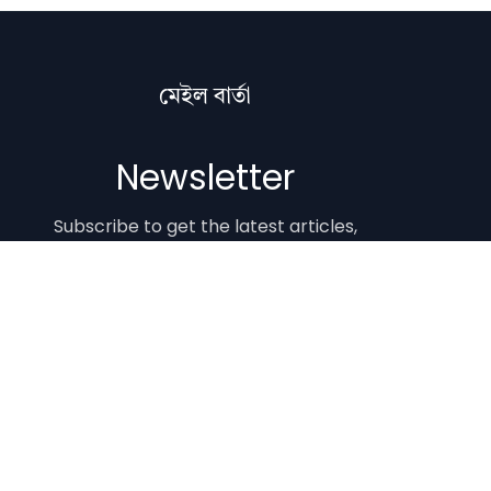
মেইল বাৰ্তা
Newsletter
Subscribe to get the latest articles,
literature updates, and news delivered
straight to your inbox.
Email Address
Subscribe