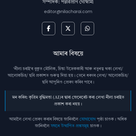
সম্পাদক: পল্লৱপ্ৰাণ গোস্বামী
editor@nilacharai.com
আমাৰ বিষয়ে
‘নীলা চৰাই’ৰ বুকুত মৌলিক, চিন্তা উদ্রেককাৰী আৰু নতুনত্ব থকা লেখা/
আলোকচিত্ৰ/ ছবি প্রকাশত গুৰুত্ব দিয়া হয়। তেনে ধৰণৰ লেখা/ আলোকচিত্ৰ/
ছবি আপুনিও প্রেৰণ কৰিব পাৰে।
মন কৰিব: কৃত্ৰিম বুদ্ধিমত্তা (AI)ৰ দ্বাৰা জেনেৰেট কৰা লেখা নীলা চৰাইত
প্ৰকাশ কৰা নহয়।
আমালৈ লেখা প্ৰেৰণ কৰাৰ বিষয়ে জানিবলৈ
যোগাযোগ
পৃষ্ঠা চাওক। অধিক
জানিবলৈ
সঘনে উত্থাপিত প্ৰশ্নসমূহ
চাওক।