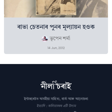
ৰাভা চেতনাৰ পুনৰ মূল্যায়ন হওক
ভূপেন শৰ্মা
14 Jun, 2012
ইণ্টাৰনেটত অসমীয়া সাহিত্য, বাৰ্তা আৰু আলোচনা
ইত্যাদি : কলিয়াবৰৰ এটি উদ্যম