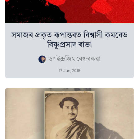
সমাজৰ প্ৰকৃত ৰূপান্তৰত বিশ্বাসী কমৰেড
বিষ্ণুপ্ৰসাদ ৰাভা
ড° ইন্দ্ৰজিৎ বেজবৰুৱা
17 Jun, 2018