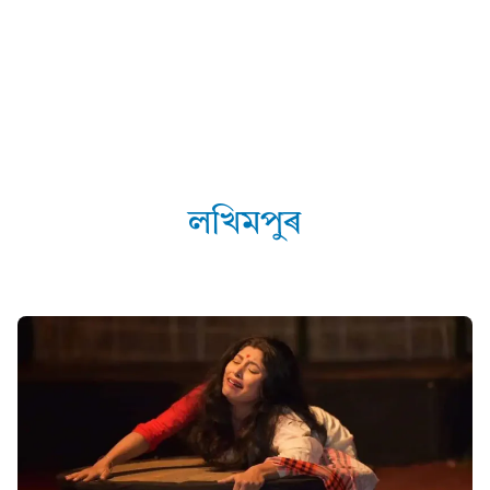
লখিমপুৰ