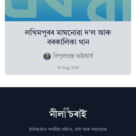
লখিমপুৰৰ মাঘনোৱা দ’ল আৰু
বৰকালিকা থান
বিপুলচন্দ্ৰ ভট্টাচাৰ্য
14 Aug, 2012
ইণ্টাৰনেটত অসমীয়া সাহিত্য, বাৰ্তা আৰু আলোচনা