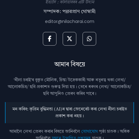
ইত্যাদি : কলিয়াবৰৰ এটি উদ্যম
সম্পাদক: পল্লৱপ্ৰাণ গোস্বামী
editor@nilacharai.com
আমাৰ বিষয়ে
‘নীলা চৰাই’ৰ বুকুত মৌলিক, চিন্তা উদ্রেককাৰী আৰু নতুনত্ব থকা লেখা/
আলোকচিত্ৰ/ ছবি প্রকাশত গুৰুত্ব দিয়া হয়। তেনে ধৰণৰ লেখা/ আলোকচিত্ৰ/
ছবি আপুনিও প্রেৰণ কৰিব পাৰে।
মন কৰিব: কৃত্ৰিম বুদ্ধিমত্তা (AI)ৰ দ্বাৰা জেনেৰেট কৰা লেখা নীলা চৰাইত
প্ৰকাশ কৰা নহয়।
আমালৈ লেখা প্ৰেৰণ কৰাৰ বিষয়ে জানিবলৈ
যোগাযোগ
পৃষ্ঠা চাওক। অধিক
জানিবলৈ
সঘনে উত্থাপিত প্ৰশ্নসমূহ
চাওক।