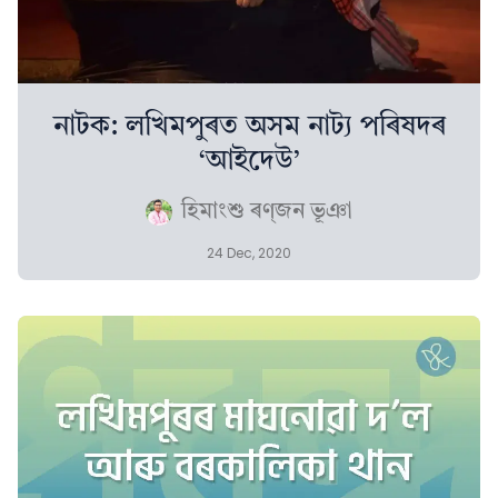
নাটক: লখিমপুৰত অসম নাট্য পৰিষদৰ
‘আইদেউ’
হিমাংশু ৰণ্‌জন ভূঞা
24 Dec, 2020