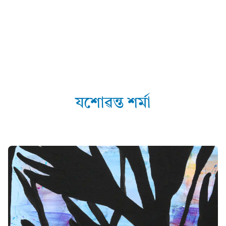
যশোৱন্ত শৰ্মা