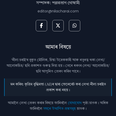
সম্পাদক: পল্লৱপ্ৰাণ গোস্বামী
editor@nilacharai.com
আমাৰ বিষয়ে
‘নীলা চৰাই’ৰ বুকুত মৌলিক, চিন্তা উদ্রেককাৰী আৰু নতুনত্ব থকা লেখা/
আলোকচিত্ৰ/ ছবি প্রকাশত গুৰুত্ব দিয়া হয়। তেনে ধৰণৰ লেখা/ আলোকচিত্ৰ/
ছবি আপুনিও প্রেৰণ কৰিব পাৰে।
মন কৰিব: কৃত্ৰিম বুদ্ধিমত্তা (AI)ৰ দ্বাৰা জেনেৰেট কৰা লেখা নীলা চৰাইত
প্ৰকাশ কৰা নহয়।
আমালৈ লেখা প্ৰেৰণ কৰাৰ বিষয়ে জানিবলৈ
যোগাযোগ
পৃষ্ঠা চাওক। অধিক
জানিবলৈ
সঘনে উত্থাপিত প্ৰশ্নসমূহ
চাওক।