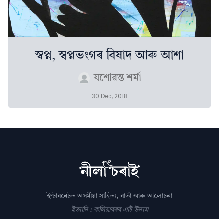
স্বপ্ন, স্বপ্নভংগৰ বিষাদ আৰু আশা
যশোৱন্ত শৰ্মা
30 Dec, 2018
ইণ্টাৰনেটত অসমীয়া সাহিত্য, বাৰ্তা আৰু আলোচনা
ইত্যাদি : কলিয়াবৰৰ এটি উদ্যম