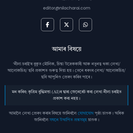
editor@nilacharai.com
আমাৰ বিষয়ে
‘নীলা চৰাই’ৰ বুকুত মৌলিক, চিন্তা উদ্রেককাৰী আৰু নতুনত্ব থকা লেখা/
আলোকচিত্ৰ/ ছবি প্রকাশত গুৰুত্ব দিয়া হয়। তেনে ধৰণৰ লেখা/ আলোকচিত্ৰ/
ছবি আপুনিও প্রেৰণ কৰিব পাৰে।
মন কৰিব: কৃত্ৰিম বুদ্ধিমত্তা (AI)ৰ দ্বাৰা জেনেৰেট কৰা লেখা নীলা চৰাইত
প্ৰকাশ কৰা নহয়।
আমালৈ লেখা প্ৰেৰণ কৰাৰ বিষয়ে জানিবলৈ
যোগাযোগ
পৃষ্ঠা চাওক। অধিক
জানিবলৈ
সঘনে উত্থাপিত প্ৰশ্নসমূহ
চাওক।