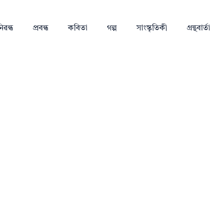
িৱন্ধ
প্ৰবন্ধ
কবিতা
গল্প
সাংস্কৃতিকী
গ্ৰন্থবাৰ্তা