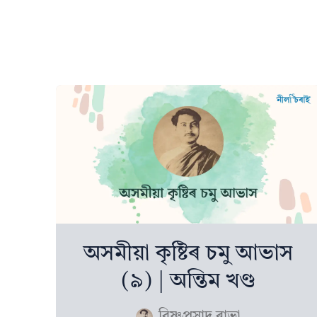
অসমীয়া কৃষ্টিৰ চমু আভাস
(৯) | অন্তিম খণ্ড