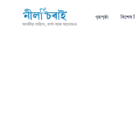
গৃহপৃষ্ঠা
বিশেষ ন
অসমীয়া সাহিত্য, বাৰ্তা আৰু আলোচনা