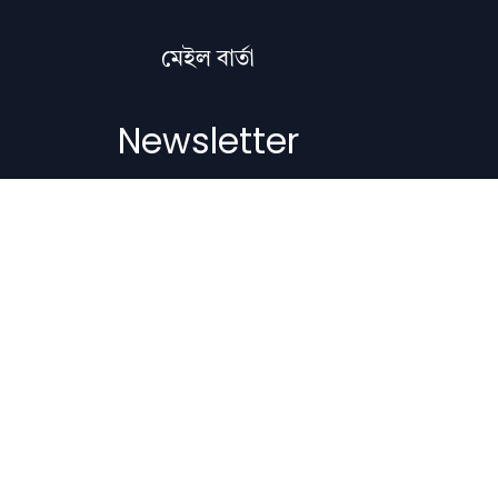
মেইল বাৰ্তা
Newsletter
Subscribe to get the latest articles,
literature updates, and news delivered
straight to your inbox.
Email Address
Subscribe
Copyright © 2012-2026 Nilacharai.com