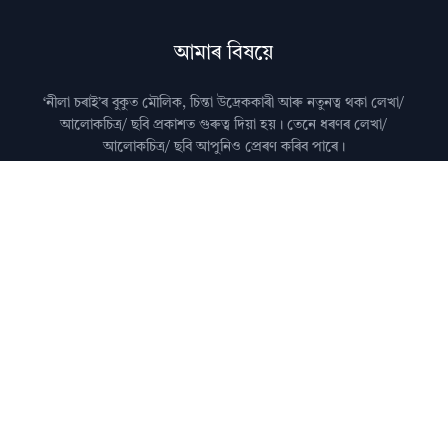
আমাৰ বিষয়ে
‘নীলা চৰাই’ৰ বুকুত মৌলিক, চিন্তা উদ্রেককাৰী আৰু নতুনত্ব থকা লেখা/
আলোকচিত্ৰ/ ছবি প্রকাশত গুৰুত্ব দিয়া হয়। তেনে ধৰণৰ লেখা/
আলোকচিত্ৰ/ ছবি আপুনিও প্রেৰণ কৰিব পাৰে।
মন কৰিব: কৃত্ৰিম বুদ্ধিমত্তা (AI)ৰ দ্বাৰা জেনেৰেট কৰা লেখা নীলা
চৰাইত প্ৰকাশ কৰা নহয়।
আমালৈ লেখা প্ৰেৰণ কৰাৰ বিষয়ে জানিবলৈ
যোগাযোগ
পৃষ্ঠা চাওক।
অধিক জানিবলৈ
সঘনে উত্থাপিত প্ৰশ্নসমূহ
চাওক।