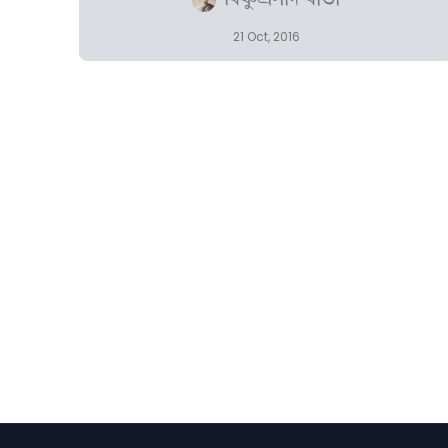
বিষ্ণুপ্ৰসাদ ৰাভা
21 Oct, 2016