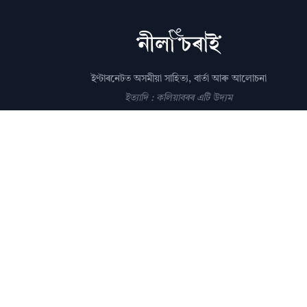
ইণ্টাৰনেটত অসমীয়া সাহিত্য, বাৰ্তা আৰু আলোচনা
ইত্যাদি : কলিয়াবৰৰ এটি উদ্যম
সম্পাদক: পল্লৱপ্ৰাণ গোস্বামী
editor@nilacharai.com
About
Contact
AI Policy
FAQ
Privacy
Subscribe