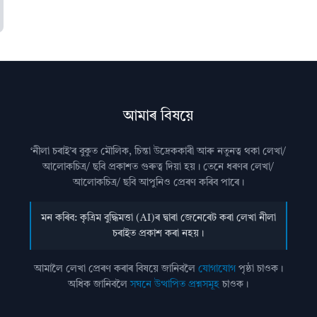
আমাৰ বিষয়ে
‘নীলা চৰাই’ৰ বুকুত মৌলিক, চিন্তা উদ্রেককাৰী আৰু নতুনত্ব থকা লেখা/
আলোকচিত্ৰ/ ছবি প্রকাশত গুৰুত্ব দিয়া হয়। তেনে ধৰণৰ লেখা/
আলোকচিত্ৰ/ ছবি আপুনিও প্রেৰণ কৰিব পাৰে।
মন কৰিব: কৃত্ৰিম বুদ্ধিমত্তা (AI)ৰ দ্বাৰা জেনেৰেট কৰা লেখা নীলা
চৰাইত প্ৰকাশ কৰা নহয়।
আমালৈ লেখা প্ৰেৰণ কৰাৰ বিষয়ে জানিবলৈ
যোগাযোগ
পৃষ্ঠা চাওক।
অধিক জানিবলৈ
সঘনে উত্থাপিত প্ৰশ্নসমূহ
চাওক।