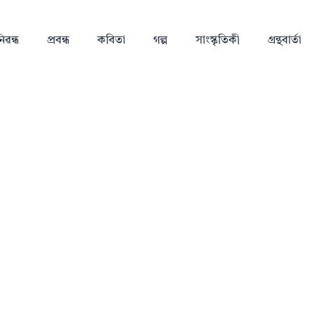
িৱন্ধ
প্ৰবন্ধ
কবিতা
গল্প
সাংস্কৃতিকী
গ্ৰন্থবাৰ্তা