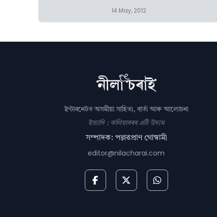
14 May, 2012
ইণ্টাৰনেটত অসমীয়া সাহিত্য, বাৰ্তা আৰু আলোচনা
ইত্যাদি : কলিয়াবৰৰ এটি উদ্যম
সম্পাদক: পল্লৱপ্ৰাণ গোস্বামী
editor@nilacharai.com