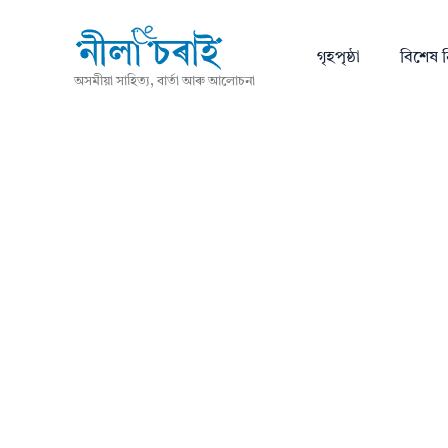
গৃহপৃষ্ঠা
বিশেষ ন
অসমীয়া সাহিত্য, বাৰ্তা আৰু আলোচনা