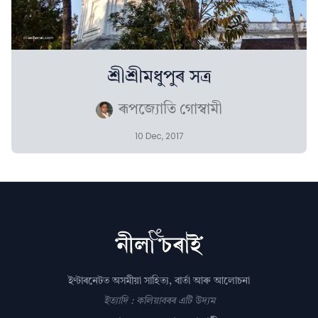
শ্ৰীশ্ৰীমধুপুৰ সত্ৰ
ৰূপজ্যোতি গোস্বামী
10 Dec, 2017
ইণ্টাৰনেটত অসমীয়া সাহিত্য, বাৰ্তা আৰু আলোচনা
ইত্যাদি : কলিয়াবৰৰ এটি উদ্যম