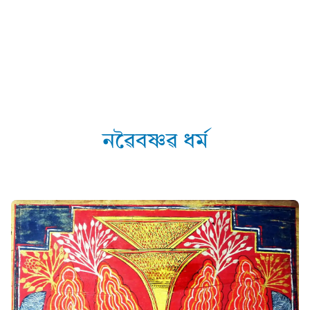
নৱৈবষ্ণৱ ধৰ্ম