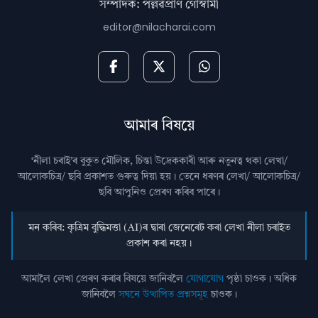
সম্পাদক: পল্লৱপ্ৰাণ গোস্বামী
editor@nilacharai.com
আমাৰ বিষয়ে
‘নীলা চৰাই’ৰ বুকুত মৌলিক, চিন্তা উদ্রেককাৰী আৰু নতুনত্ব থকা লেখা/
আলোকচিত্ৰ/ ছবি প্রকাশত গুৰুত্ব দিয়া হয়। তেনে ধৰণৰ লেখা/ আলোকচিত্ৰ/
ছবি আপুনিও প্রেৰণ কৰিব পাৰে।
মন কৰিব: কৃত্ৰিম বুদ্ধিমত্তা (AI)ৰ দ্বাৰা জেনেৰেট কৰা লেখা নীলা চৰাইত
প্ৰকাশ কৰা নহয়।
আমালৈ লেখা প্ৰেৰণ কৰাৰ বিষয়ে জানিবলৈ
যোগাযোগ
পৃষ্ঠা চাওক। অধিক
জানিবলৈ
সঘনে উত্থাপিত প্ৰশ্নসমূহ
চাওক।