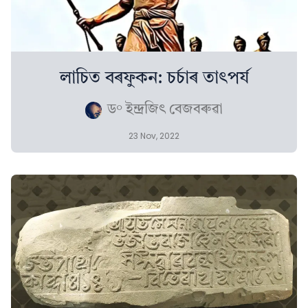
লাচিত বৰফুকন: চৰ্চাৰ তাৎপৰ্য
ড° ইন্দ্ৰজিৎ বেজবৰুৱা
23 Nov, 2022