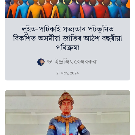
লুইত-পাটকাই সভ্যতাৰ পটভূমিত
বিকশিত অসমীয়া জাতিৰ আঠশ বছৰীয়া
পৰিক্ৰমা
ড° ইন্দ্ৰজিৎ বেজবৰুৱা
21 May, 2024