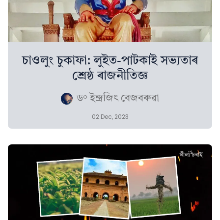
চাওলুং চুকাফা: লুইত-পাটকাই সভ্যতাৰ
শ্ৰেষ্ঠ ৰাজনীতিজ্ঞ
ড° ইন্দ্ৰজিৎ বেজবৰুৱা
02 Dec, 2023