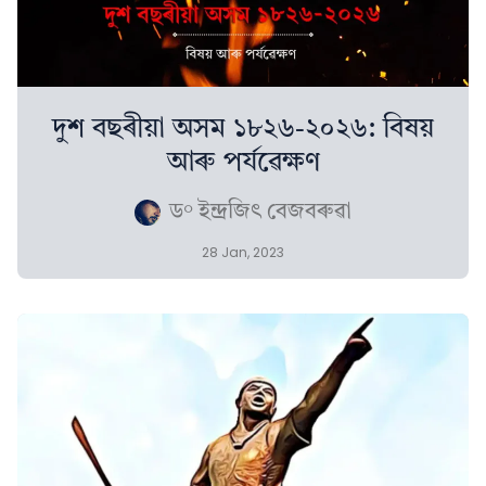
দুশ বছৰীয়া অসম ১৮২৬-২০২৬: বিষয়
আৰু পৰ্যৱেক্ষণ
ড° ইন্দ্ৰজিৎ বেজবৰুৱা
28 Jan, 2023