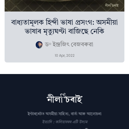
বাধ্যতামূলক হিন্দী ভাষা প্ৰসংগ: অসমীয়া
ভাষাৰ মৃত্যুঘণ্টা বাজিছে নেকি
ড° ইন্দ্ৰজিৎ বেজবৰুৱা
10 Apr, 2022
ইণ্টাৰনেটত অসমীয়া সাহিত্য, বাৰ্তা আৰু আলোচনা
ইত্যাদি : কলিয়াবৰৰ এটি উদ্যম