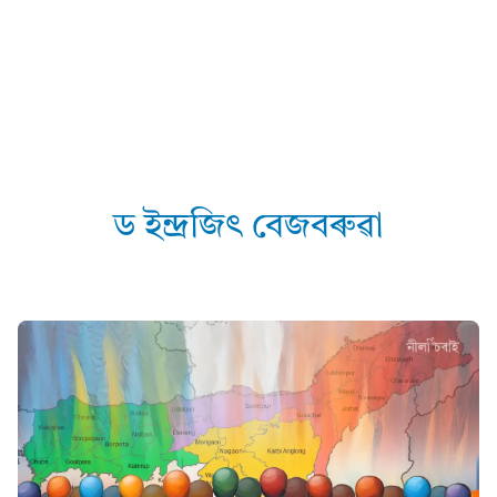
ড ইন্দ্ৰজিৎ বেজবৰুৱা