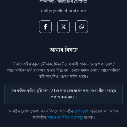
সম্পাদক: পল্লৱপ্ৰাণ গোস্বামী
editor@nilacharai.com
আমাৰ বিষয়ে
‘নীলা চৰাই’ৰ বুকুত মৌলিক, চিন্তা উদ্রেককাৰী আৰু নতুনত্ব থকা লেখা/
আলোকচিত্ৰ/ ছবি প্রকাশত গুৰুত্ব দিয়া হয়। তেনে ধৰণৰ লেখা/ আলোকচিত্ৰ/
ছবি আপুনিও প্রেৰণ কৰিব পাৰে।
মন কৰিব: কৃত্ৰিম বুদ্ধিমত্তা (AI)ৰ দ্বাৰা জেনেৰেট কৰা লেখা নীলা চৰাইত
প্ৰকাশ কৰা নহয়।
আমালৈ লেখা প্ৰেৰণ কৰাৰ বিষয়ে জানিবলৈ
যোগাযোগ
পৃষ্ঠা চাওক। অধিক
জানিবলৈ
সঘনে উত্থাপিত প্ৰশ্নসমূহ
চাওক।