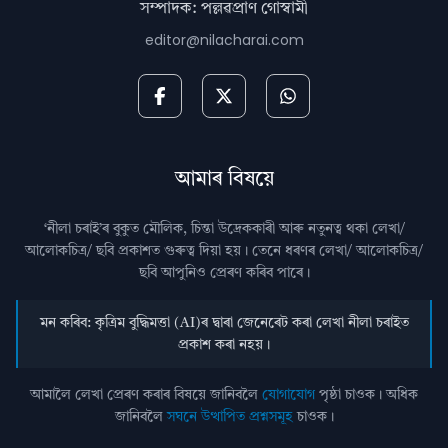
সম্পাদক: পল্লৱপ্ৰাণ গোস্বামী
editor@nilacharai.com
আমাৰ বিষয়ে
‘নীলা চৰাই’ৰ বুকুত মৌলিক, চিন্তা উদ্রেককাৰী আৰু নতুনত্ব থকা লেখা/
আলোকচিত্ৰ/ ছবি প্রকাশত গুৰুত্ব দিয়া হয়। তেনে ধৰণৰ লেখা/ আলোকচিত্ৰ/
ছবি আপুনিও প্রেৰণ কৰিব পাৰে।
মন কৰিব: কৃত্ৰিম বুদ্ধিমত্তা (AI)ৰ দ্বাৰা জেনেৰেট কৰা লেখা নীলা চৰাইত
প্ৰকাশ কৰা নহয়।
আমালৈ লেখা প্ৰেৰণ কৰাৰ বিষয়ে জানিবলৈ
যোগাযোগ
পৃষ্ঠা চাওক। অধিক
জানিবলৈ
সঘনে উত্থাপিত প্ৰশ্নসমূহ
চাওক।