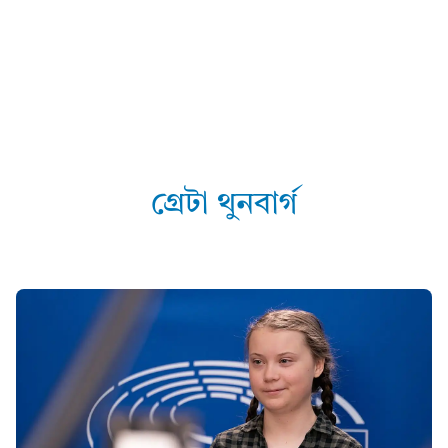
গ্ৰেটা থুনবাৰ্গ