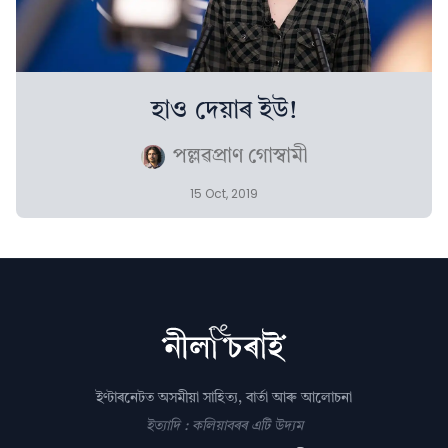
হাও দেয়াৰ ইউ!
পল্লৱপ্ৰাণ গোস্বামী
15 Oct, 2019
ইণ্টাৰনেটত অসমীয়া সাহিত্য, বাৰ্তা আৰু আলোচনা
ইত্যাদি : কলিয়াবৰৰ এটি উদ্যম