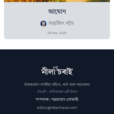
আঘোণ
সত্যজিৎ গগৈ
28 Nov, 2025
ইণ্টাৰনেটত অসমীয়া সাহিত্য, বাৰ্তা আৰু আলোচনা
ইত্যাদি : কলিয়াবৰৰ এটি উদ্যম
সম্পাদক: পল্লৱপ্ৰাণ গোস্বামী
editor@nilacharai.com