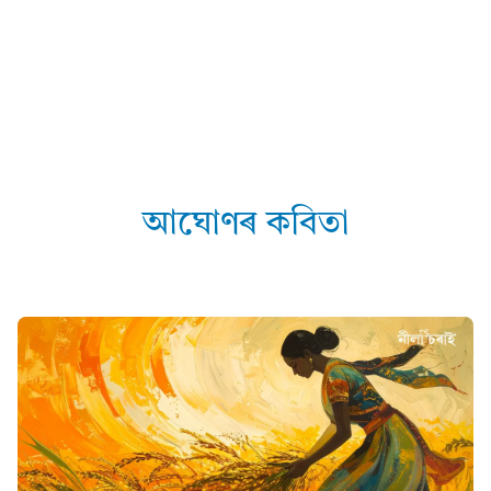
আঘোণৰ কবিতা