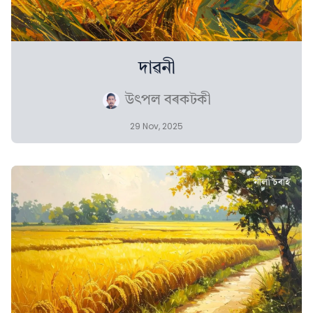
দাৱনী
উৎপল বৰকটকী
29 Nov, 2025