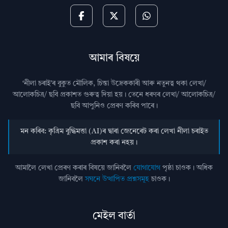
আমাৰ বিষয়ে
‘নীলা চৰাই’ৰ বুকুত মৌলিক, চিন্তা উদ্রেককাৰী আৰু নতুনত্ব থকা লেখা/
আলোকচিত্ৰ/ ছবি প্রকাশত গুৰুত্ব দিয়া হয়। তেনে ধৰণৰ লেখা/ আলোকচিত্ৰ/
ছবি আপুনিও প্রেৰণ কৰিব পাৰে।
মন কৰিব: কৃত্ৰিম বুদ্ধিমত্তা (AI)ৰ দ্বাৰা জেনেৰেট কৰা লেখা নীলা চৰাইত
প্ৰকাশ কৰা নহয়।
আমালৈ লেখা প্ৰেৰণ কৰাৰ বিষয়ে জানিবলৈ
যোগাযোগ
পৃষ্ঠা চাওক। অধিক
জানিবলৈ
সঘনে উত্থাপিত প্ৰশ্নসমূহ
চাওক।
মেইল বাৰ্তা