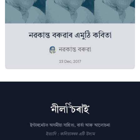
নৱকান্ত বৰুৱাৰ এমুঠি কবিতা
নৱকান্ত বৰুৱা
23 Dec, 2017
ইণ্টাৰনেটত অসমীয়া সাহিত্য, বাৰ্তা আৰু আলোচনা
ইত্যাদি : কলিয়াবৰৰ এটি উদ্যম