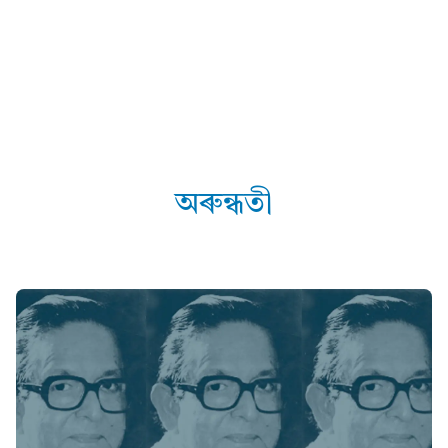
অৰুন্ধতী