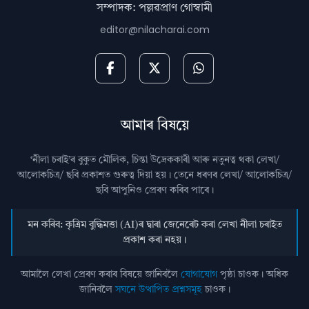
সম্পাদক: পল্লৱপ্ৰাণ গোস্বামী
editor@nilacharai.com
আমাৰ বিষয়ে
‘নীলা চৰাই’ৰ বুকুত মৌলিক, চিন্তা উদ্রেককাৰী আৰু নতুনত্ব থকা লেখা/
আলোকচিত্ৰ/ ছবি প্রকাশত গুৰুত্ব দিয়া হয়। তেনে ধৰণৰ লেখা/ আলোকচিত্ৰ/
ছবি আপুনিও প্রেৰণ কৰিব পাৰে।
মন কৰিব: কৃত্ৰিম বুদ্ধিমত্তা (AI)ৰ দ্বাৰা জেনেৰেট কৰা লেখা নীলা চৰাইত
প্ৰকাশ কৰা নহয়।
আমালৈ লেখা প্ৰেৰণ কৰাৰ বিষয়ে জানিবলৈ
যোগাযোগ
পৃষ্ঠা চাওক। অধিক
জানিবলৈ
সঘনে উত্থাপিত প্ৰশ্নসমূহ
চাওক।