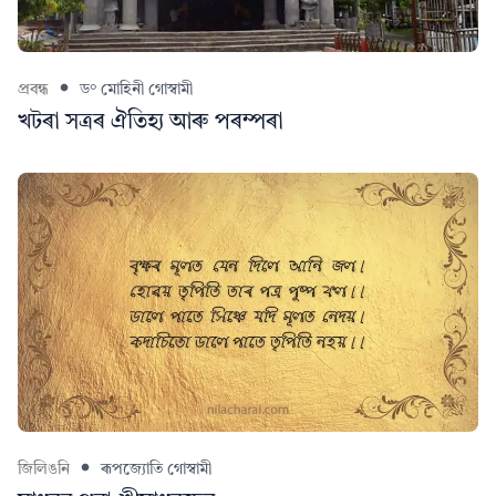
প্ৰবন্ধ
ড° মোহিনী গোস্বামী
খটৰা সত্ৰৰ ঐতিহ্য আৰু পৰম্পৰা
জিলিঙনি
ৰূপজ্যোতি গোস্বামী