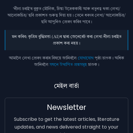
‘নীলা চৰাই’ৰ বুকুত মৌলিক, চিন্তা উদ্রেককাৰী আৰু নতুনত্ব থকা লেখা/
আলোকচিত্ৰ/ ছবি প্রকাশত গুৰুত্ব দিয়া হয়। তেনে ধৰণৰ লেখা/ আলোকচিত্ৰ/
ছবি আপুনিও প্রেৰণ কৰিব পাৰে।
মন কৰিব: কৃত্ৰিম বুদ্ধিমত্তা (AI)ৰ দ্বাৰা জেনেৰেট কৰা লেখা নীলা চৰাইত
প্ৰকাশ কৰা নহয়।
আমালৈ লেখা প্ৰেৰণ কৰাৰ বিষয়ে জানিবলৈ
যোগাযোগ
পৃষ্ঠা চাওক। অধিক
জানিবলৈ
সঘনে উত্থাপিত প্ৰশ্নসমূহ
চাওক।
মেইল বাৰ্তা
Newsletter
Subscribe to get the latest articles, literature
updates, and news delivered straight to your