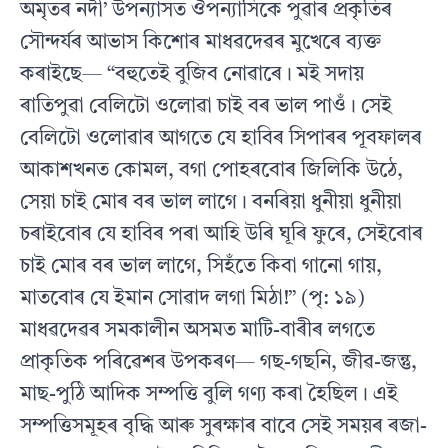
অমৃতৰ নদী’ উপন্যাসত ঔপন্যাসিকে পুৱাৰ প্ৰকৃতিৰ
সৌন্দৰ্যৰ আভাস কিশোৰ মাধৱদেৱৰ মুখেৰে ব্যক্ত
কৰাইছে— “বহুতেই বুজিব নোৱাৰে। মই সদায়
ৰাতিপুৱা বেলিটো ওলোৱা চাই বৰ ভাল পাওঁ। সেই
বেলিটো ওলোৱাৰ আগতে যে হাবিৰ সিপাৰৰ পূবফালৰ
আকাশখনত কোমল, বগা পোহৰবোৰ জিলিকি উঠে,
সেয়া চাই মোৰ বৰ ভাল লাগে। বনৰিয়া ধুনীয়া ধুনীয়া
চৰাইবোৰ যে হাবিৰ পৰা আহি উৰি ঘূৰি ফুৰে, সেইবোৰ
চাই মোৰ বৰ ভাল লাগে, সিহঁতে কিবা গানো গায়,
মাতবোৰ যে ইমান সোৱাদ লগা মিঠা!” (পৃ: ১৯)
মাধৱদেৱৰ সমকালীন অসমত মাটি-বাৰীৰ লগতে
প্ৰাকৃতিক পৰিৱেশৰ উপকৰণ— গছ-গছনি, জীৱ-জন্তু,
মাছ-পুঠি আদিক সম্পত্তি বুলি গণ্য কৰা হৈছিল। এই
সম্পত্তিসমূহৰ বৃদ্ধি আৰু সুৰক্ষাৰ বাবে সেই সময়ৰ ৰজা-