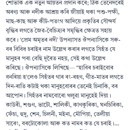
শোভাক এক নতুন আয়তন প্ৰদান কৰে; ঠিক তেনেদৰেই
অৰণ্য আৰু নদীক আশ্ৰয় কৰি জীয়াই থকা পশু-পক্ষী,
মাছ-কাছ আৰু কীট-পতংগ আদিয়ে প্ৰকৃতিৰ সৌন্দৰ্য
বৃদ্ধিৰ লগতে জৈৱ-বৈচিত্ৰ্যৰ সমৃদ্ধিৰ ক্ষেত্ৰত সহায়
কৰে। ‘প্ৰেম অমৃতৰ নদী’ উপন্যাসত ঔপন্যাসিকে সৰু-
বৰ বিবিধ চৰাইৰ নাম উল্লেখ কৰাৰ লগতে সিহঁত যে
মানুহৰ পৰা বেছি দূৰৈত নহয়, সেই কথা উল্লেখ
কৰিছে। ঔপন্যাসিকে লিখিছে— “হাবিৰ চৰাইবোৰ
বনৰিয়া হ’লেও সিহঁতৰ গাৰ ৰং-ৰহণ, গীত-মাতৰ লগতে
দিন-ৰাতি কটাই থকা মানুহবোৰৰ তেনেই চিনাকি, বৰ
আপোন। সিহঁতৰ নামবোৰো থলুৱা মানুহেই দিয়া।
কাউৰী, শগুণ, ভাটৌ, শালিকী, কাণকূৰিকা, ঘনচিৰিকা,
ফেঁচা, হুদু, শেন, চিলনী, মইনা, মৌপিয়া, তেলীয়া
সাৰেং, বৰটোকোলা আৰু কত নামৰ কত যে চৰাই।…