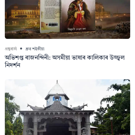
গ্ৰন্থবাৰ্তা
ধ্ৰুৱ শইকীয়া
অভিশপ্ত ৰাজনন্দিনী: অসমীয়া ভাষাৰ কালিকাৰ উজ্জ্বল
নিদৰ্শন