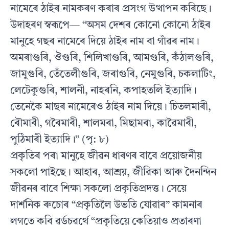
নামেৰে ঠাইৰ নামকৰণ কৰাৰ প্ৰসংগ উত্থাপন কৰিছে।
উদাহৰণ স্বৰূপে— “অসম দেশৰ কোনো কোনো ঠাইৰ
মানুহে গছৰ নামেৰে দিয়ে ঠাইৰ নাম বা গাঁৱৰ নাম।
অমৰাগুৰি, ঔগুৰি, শিলিখাগুৰি, আমগুৰি, কঁঠালগুৰি,
জামুগুৰি, তেঁতেলীগুৰি, জৰাগুৰি, নেমুগুৰি, চকলাটিং,
লেটেকুগুৰি, শালনী, নাহৰনি, কপাহতলি ইত্যাদি।
তেনেকৈ মাছৰ নামেৰেও ঠাইৰ নাম দিয়ে। চিতলমাৰী,
ৰৌমাৰী, গৰৈমাৰী, শালমৰা, মিছামৰা, কাৱৈমাৰী,
পুঠিমাৰী ইত্যাদি।” (পৃ: ৮)
প্ৰকৃতিৰ পৰা মানুহে জীৱন ধাৰণৰ বাবে প্ৰয়োজনীয়
‌সকলো পাইছে। আহাৰ, আশ্ৰয়, জীৱিকা আৰু দৈনন্দিন
জীৱনৰ বাবে শিক্ষা সকলো প্ৰকৃতিপ্ৰদত্ত। সেয়ে
দাৰ্শনিক ৰুচোৰ “প্ৰকৃতিলৈ উভতি যোৱাৰ” কামনাৰ
লগতে কবি ৱৰ্ডচৱৰ্থে “প্ৰকৃতিয়ে কেতিয়াও প্ৰতাৰণা