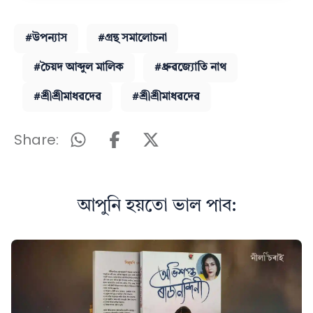
#উপন্যাস
#গ্ৰন্থ সমালোচনা
#চৈয়দ আব্দুল মালিক
#ধ্ৰুৱজ্যোতি নাথ
#শ্ৰীশ্ৰীমাধৱদেৱ
#শ্ৰীশ্ৰীমাধৱদেৱ
Share:
আপুনি হয়তো ভাল পাব: