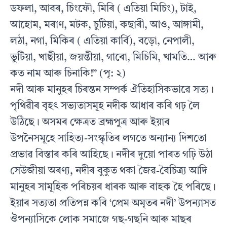
ডফলা, আবৰ, চিংফৌ, মিৰি ( এতিয়া মিচিং), টাই,
আহোম, মৰাণ, মটক, চুটিয়া, কছাৰী, আও, আঙ্গামী,
লঠা, নগা, মিকিৰ ( এতিয়া কাৰ্বি), বড়ো, নেপালী,
ভুটিয়া, খাছীয়া, জয়ন্তীয়া, গাৰো, মিচিমি, খামতি… আৰু
কত নাম আৰু চিনাকি!” (পৃ: ২)
নদী আৰু মানুহৰ চিৰন্তন সম্পৰ্ক ঐতিহাসিকভাৱে সত্য।
পৃথিৱীৰ বৃহৎ সভ্যতাসমূহ নদীক আধাৰ কৰি গঢ় লৈ
উঠিছে। অসমৰ ক্ষেত্ৰত ব্ৰহ্মপুত্ৰ আৰু ইয়াৰ
উপনৈসমূহে সাহিত্য-সংস্কৃতিৰ লগতে অন্যান্য দিশতো
প্ৰভাৱ বিস্তাৰ কৰি আহিছে। নদীৰ দুয়ো পাৰত গঢ়ি উঠা
সেউজীয়া অৰণ্য, নদীৰ বুকুত থকা জৈৱ-বৈচিত্ৰ্য আদি
মানুহৰ সামূহিক পৰিচয়ৰ ধাৰক আৰু বাহক হৈ পৰিছে।
ইয়াৰ সত্যতা প্ৰতিপন্ন কৰি ‘প্ৰেম অমৃতৰ নদী’ উপন্যাসত
ঔপন্যাসিকে লোক সমাজে গছ-গছনি আৰু মাছৰ