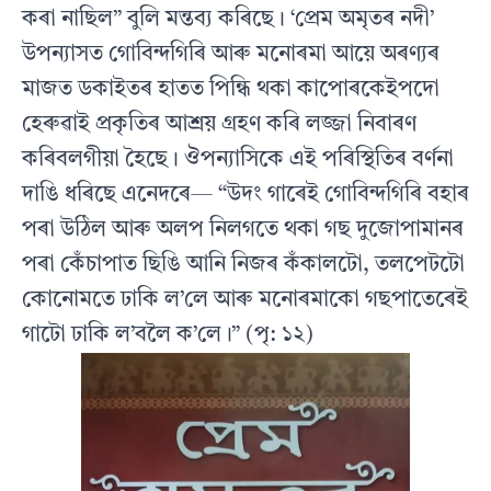
কৰা নাছিল” বুলি মন্তব্য কৰিছে। ‘প্ৰেম অমৃতৰ নদী’
উপন্যাসত গোবিন্দগিৰি আৰু মনোৰমা আয়ে অৰণ্যৰ
মাজত ডকাইতৰ হাতত পিন্ধি থকা কাপোৰকেইপদো
হেৰুৱাই প্ৰকৃতিৰ আশ্ৰয় গ্ৰহণ কৰি লজ্জা নিবাৰণ
কৰিবলগীয়া হৈছে। ঔপন্যাসিকে এই পৰিস্থিতিৰ বৰ্ণনা
দাঙি ধৰিছে এনেদৰে— “উদং গাৰেই গোবিন্দগিৰি বহাৰ
পৰা উঠিল আৰু অলপ নিলগতে থকা গছ দুজোপামানৰ
পৰা কেঁচাপাত ছিঙি আনি নিজৰ কঁকালটো, তলপেটটো
কোনোমতে ঢাকি ল’লে আৰু মনোৰমাকো গছপাতেৰেই
গাটো ঢাকি ল’বলৈ ক’লে।” (পৃ: ১২)