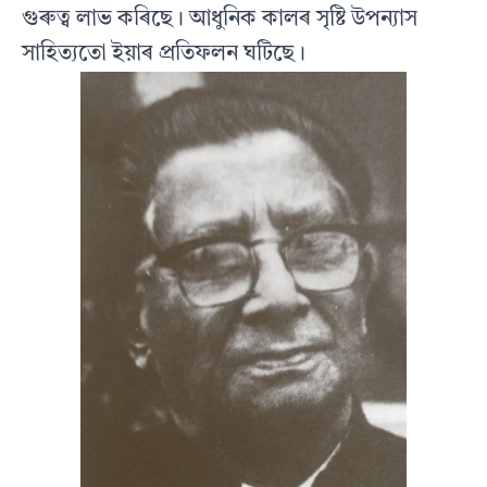
গুৰুত্ব লাভ কৰিছে। আধুনিক কালৰ সৃষ্টি উপন্যাস
সাহিত্যতো ইয়াৰ প্ৰতিফলন ঘটিছে।