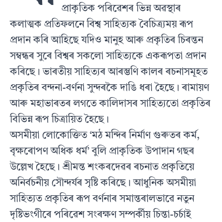
প্ৰাকৃতিক পৰিৱেশৰ ভিন্ন অৱস্থাৰ
কলাত্মক প্ৰতিফলনে বিশ্ব সাহিত্যক বৈচিত্ৰ্যময় ৰূপ
প্ৰদান কৰি আহিছে যদিও মানুহ আৰু প্ৰকৃতিৰ চিৰন্তন
সম্বন্ধৰ সুৰে বিশ্বৰ সকলো সাহিত্যকে একৰূপতা প্ৰদান
কৰিছে। ভাৰতীয় সাহিত্যৰ আৰম্ভণি কালৰ ৰচনাসমূহত
প্ৰকৃতিৰ বন্দনা-বৰ্ণনা সুন্দৰকৈ দাঙি ধৰা হৈছে। ৰামায়ণ
আৰু মহাভাৰতৰ লগতে কালিদাসৰ সাহিত্যতো প্ৰকৃতিৰ
বিভিন্ন ৰূপ চিত্ৰায়িত হৈছে।
অসমীয়া লোকোক্তিত ‘মঠ মন্দিৰ নিৰ্মাণ গুৰুতৰ কৰ্ম,
বৃক্ষৰোপণ অধিক ধৰ্ম’ বুলি প্ৰাকৃতিক উপাদান গছৰ
উল্লেখ হৈছে। শ্ৰীমন্ত শংকৰদেৱৰ ৰচনাত প্ৰকৃতিয়ে
অনিৰ্বচনীয় সৌন্দৰ্যৰ সৃষ্টি কৰিছে। আধুনিক অসমীয়া
সাহিত্যত প্ৰকৃতিৰ ৰূপ বৰ্ণনাৰ সমান্তৰালভাৱে নতুন
দৃষ্টিভংগীৰে পৰিৱেশ সংৰক্ষণ সম্পৰ্কীয় চিন্তা-চৰ্চাই