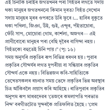
এই চিনাকি চৰাইৰ জগতখনৰ পৰা সিহঁতৰ লগতে সদায়
থকা মানুহৰ জগতখননো কিমান দূৰত? সিহঁত দেখোন
সদায় মানুহৰ মূৰৰ ওপৰতে উৰি ফুৰে।… হাবিৰ বুকুতে
থকা পখিলা, জিঞা, উঁই, গুই, এন্দুৰ, পঁইতাচোৰা,
ফেঁটী সাপ, মোচোৱা গোম, কাৰ্শলা, অজগৰ— এই
প্ৰাণীবোৰো মানুহৰ পৰা বেছি দূৰৈৰ বাসিন্দা নহয়।
সিহঁতকো বহুতেই চিনি পায়।” (পৃ: ১৬)
সময় অনুসৰি প্ৰকৃতিৰ ৰূপ বিভিন্ন ধৰণৰ হয়। পুৱাৰ
প্ৰকৃতিৰ সৌন্দৰ্যৰ লগত দুপৰীয়া বা সন্ধিয়াৰ প্ৰকৃতিৰ
সৌন্দৰ্য একে নহয়। বিভিন্নজন কবি-সাহিত্যিকে
তেখেতসকলৰ ৰচনাত সময় ভেদে প্ৰকৃতিৰ ভিন্ন অৱস্থাৰ
চিত্ৰ আঁকিবলৈ প্ৰয়াস কৰি আহিছে। ৰাতিপুৱাৰ প্ৰকৃতিৰ
অনুপম ৰূপ মাধৱদেৱৰ ‘তেজৰে কমলাপতি পৰভাত
নিন্দ’ বৰগীতটোত সুন্দৰকৈ প্ৰতিফলিত হৈছে। ‘প্ৰেম