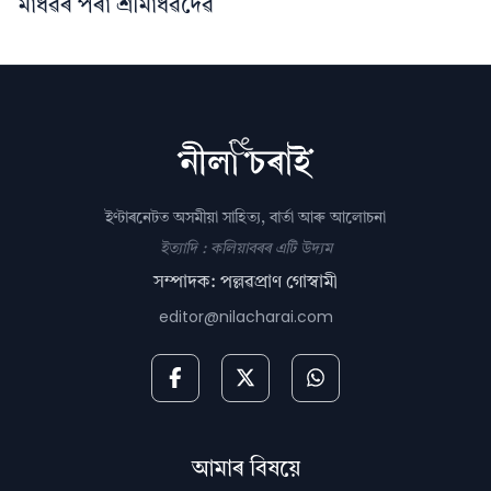
মাধৱৰ পৰা শ্ৰীমাধৱদেৱ
ইণ্টাৰনেটত অসমীয়া সাহিত্য, বাৰ্তা আৰু আলোচনা
ইত্যাদি : কলিয়াবৰৰ এটি উদ্যম
সম্পাদক: পল্লৱপ্ৰাণ গোস্বামী
editor@nilacharai.com
আমাৰ বিষয়ে