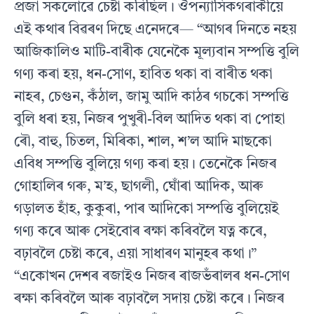
প্ৰজা সকলোৱে চেষ্টা কৰিছিল। ঔপন্যাসিকগৰাকীয়ে
এই কথাৰ বিৱৰণ দিছে এনেদৰে— “আগৰ দিনতে নহয়
আজিকালিও মাটি-বাৰীক যেনেকৈ মূল্যবান সম্পত্তি বুলি
গণ্য কৰা হয়, ধন-সোণ, হাবিত থকা বা বাৰীত থকা
নাহৰ, চেগুন, কঁঠাল, জামু আদি কাঠৰ গচকো সম্পত্তি
বুলি ধৰা হয়, নিজৰ পুখুৰী-বিল আদিত থকা বা পোহা
ৰৌ, বাহু, চিতল, মিৰিকা, শাল, শ’ল আদি মাছকো
এবিধ সম্পত্তি বুলিয়ে গণ্য কৰা হয়। তেনেকৈ নিজৰ
গোহালিৰ গৰু, ম’হ, ছাগলী, ঘোঁৰা আদিক, আৰু
গড়ালত হাঁহ, কুকুৰা, পাৰ আদিকো সম্পত্তি বুলিয়েই
গণ্য কৰে আৰু সেইবোৰ ৰক্ষা কৰিবলৈ যত্ন কৰে,
বঢ়াবলৈ চেষ্টা কৰে, এয়া সাধাৰণ মানুহৰ কথা।”
“একোখন দেশৰ ৰজাইও নিজৰ ৰাজভঁৰালৰ ধন-সোণ
ৰক্ষা কৰিবলৈ আৰু বঢ়াবলৈ সদায় চেষ্টা কৰে। নিজৰ