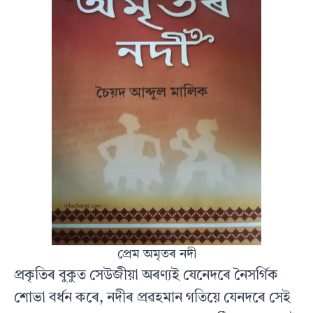
প্ৰেম অমৃতৰ নদী
প্ৰকৃতিৰ বুকুত সেউজীয়া অৰণ্যই যেনেদৰে নৈসৰ্গিক
শোভা বৰ্ধন কৰে, নদীৰ প্ৰৱহমান গতিয়ে যেনদৰে সেই