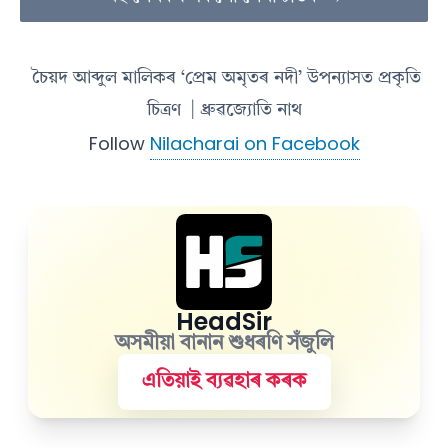
চৈয়দ আব্দুল মালিকৰ ‘প্ৰেম অমৃতৰ নদী’ উপন্যাসত প্ৰকৃতি
চিত্ৰণ
| ধ্ৰুৱজ্যোতি নাথ
Follow
Nilacharai on Facebook
HeadSir
অসমীয়া বানান শুধৰণি সঁজুলি
এতিয়াই ব্যৱহাৰ কৰক