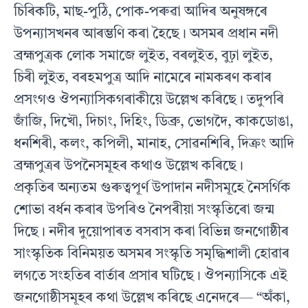
চিৰিকটি, মাছ-পুঠি, পোক-পৰুৱা আদিৰ অনুষঙ্গৰে
উপন্যাসখনৰ আৰম্ভণি কৰা হৈছে। অসমৰ প্ৰধান নদী
ব্ৰহ্মপুত্ৰক লোক সমাজে লুইত, বৰলুইত, বুঢ়া লুইত,
চিৰী লুইত, বৰহমপুত্ৰ আদি নামেৰে নামকৰণ কৰাৰ
প্ৰসংগও ঔপন্যাসিকগৰাকীয়ে উল্লেখ কৰিছে। তদুপৰি
জাঁজি, দিখৌ, দিচাং, দিহিং, ডিব্ৰু, ভোগদৈ, কাকডোঙা,
ধনশিৰী, কলং, কপিলী, মানাহ, সোৱনশিৰি, দিক্ৰং আদি
ব্ৰহ্মপুত্ৰৰ উপনৈসমূহৰ কথাও উল্লেখ কৰিছে।
প্ৰকৃতিৰ অন্যতম গুৰুত্বপূৰ্ণ উপাদান নদীসমূহে নৈসৰ্গিক
শোভা বৰ্ধন কৰাৰ উপৰিও নৈপৰীয়া সংস্কৃতিৰো জন্ম
দিছে। নদীৰ দুয়োপাৰত বসবাস কৰা বিভিন্ন জনগোষ্ঠীৰ
সাংস্কৃতিক বিনিময়ত অসমৰ সংস্কৃতি সমৃদ্ধিশালী হোৱাৰ
লগতে সংহতিৰ বাৰ্তাৰ প্ৰসাৰ ঘটিছে। ঔপন্যাসিকে এই
জনগোষ্ঠীসমূহৰ কথা উল্লেখ কৰিছে এনেদৰে— “অঁকা,