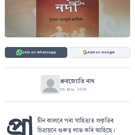
Join on WhatsApp
Add on Google
ধ্ৰুৱজ্যোতি নাথ
05 Mar, 2019
প্ৰা
চীন কালৰে পৰা সাহিত্যত প্ৰকৃতিৰ
চিত্ৰায়নে গুৰুত্ব লাভ কৰি আহিছে।