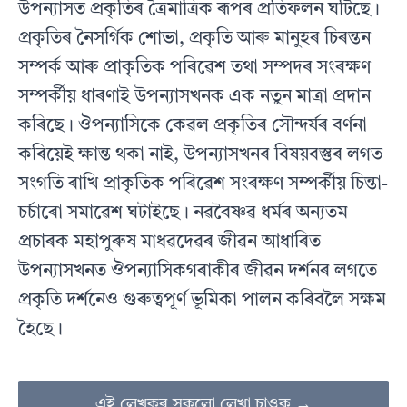
উপন্যাসত প্ৰকৃতিৰ ত্ৰৈমাত্ৰিক ৰূপৰ প্ৰতিফলন ঘটিছে।
প্ৰকৃতিৰ নৈসৰ্গিক শোভা, প্ৰকৃতি আৰু মানুহৰ চিৰন্তন
সম্পৰ্ক আৰু প্ৰাকৃতিক পৰিৱেশ তথা সম্পদৰ সংৰক্ষণ
সম্পৰ্কীয় ধাৰণাই উপন্যাসখনক এক নতুন মাত্ৰা প্ৰদান
কৰিছে। ঔপন্যাসিকে কেৱল প্ৰকৃতিৰ সৌন্দৰ্যৰ বৰ্ণনা
কৰিয়েই ক্ষান্ত থকা নাই, উপন্যাসখনৰ বিষয়বস্তুৰ লগত
সংগতি ৰাখি প্ৰাকৃতিক পৰিৱেশ সংৰক্ষণ সম্পৰ্কীয় চিন্তা-
চৰ্চাৰো সমাৱেশ ঘটাইছে। নৱবৈষ্ণৱ ধৰ্মৰ অন্যতম
প্ৰচাৰক মহাপুৰুষ মাধৱদেৱৰ জীৱন আধাৰিত
উপন্যাসখনত ঔপন্যাসিকগৰাকীৰ জীৱন দৰ্শনৰ লগতে
প্ৰকৃতি দৰ্শনেও গুৰুত্বপূৰ্ণ ভূমিকা পালন কৰিবলৈ সক্ষম
হৈছে।
এই লেখকৰ সকলো লেখা চাওক →