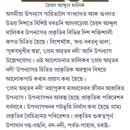
চৈয়দ আব্দুল মালিক
অসমীয়া উপন্যাস সাহিত্যলৈ সংখ্যাগত আৰু গুণগত
উভয় দিশতে বিশিষ্ট বৰঙনি আগবঢ়োৱা চৈয়দ আব্দুল
মালিকৰ উপন্যাসত প্ৰকৃতিৰ বিভিন্ন দিশ শক্তিশালী
ৰূপত চিত্ৰিত হৈছে। বিশেষকৈ, ‘ধন্য নৰতনু ভাল’,
‘সূৰুযমুখীৰ স্বপ্ন’, ‘প্ৰেম অমৃতৰ নদী’ আদি উপন্যাস
উল্লেখযোগ্য। এই আলোচনাত মালিকৰ ‘প্ৰেম অমৃতৰ
নদী’ উপন্যাসত চিত্ৰিত প্ৰাকৃতিক অৱস্থাৰ বিষয়ে
আলোকপাট কৰাৰ প্ৰয়াস কৰা হৈছে।
‘প্ৰেম অমৃতৰ নদী’ মহাপুৰুষ মাধৱদেৱৰ জীৱন আধাৰিত
উপন্যাস। উপন্যাসখন আৰম্ভ হৈছে প্ৰাকৃতিক পৰিৱেশৰ
বৰ্ণনাৰে। উপন্যাসখনৰ পটভূমি নিৰ্মাণ কৰা হৈছে গ্ৰাম্য
প্ৰকৃতিৰ বৈচিত্ৰ্যময় পৰিৱেশত। প্ৰকৃতিৰ গুৰুত্বপূৰ্ণ
উপাদান গছ-গছনি, নদ-নদী, পৰ্বত-পাহাৰ, চৰাই-