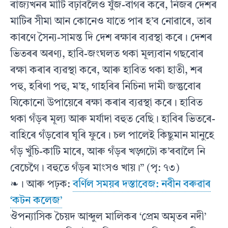
ৰাজ্যখনৰ মাটি বঢ়াবলৈও যুঁজ-বাগৰ কৰে, নিজৰ দেশৰ
মাটিৰ সীমা আন কোনেও যাতে পাৰ হ’ব নোৱাৰে, তাৰ
কাৰণে সৈন্য-সামন্ত দি দেশ ৰক্ষাৰ ব্যৱস্থা কৰে। দেশৰ
ভিতৰৰ অৰণ্য, হাবি-জংঘলত থকা মূল্যবান গছবোৰ
ৰক্ষা কৰাৰ ব্যৱস্থা কৰে, আৰু হাবিত থকা হাতী, শৰ
পহু, হৰিণা পহু, ম’হ, গাহৰিৰ নিচিনা দামী জন্তুবোৰ
যিকোনো উপায়েৰে ৰক্ষা কৰাৰ ব্যৱস্থা কৰে। হাবিত
থকা গঁড়ৰ মূল্য আৰু মৰ্যাদা বহুত বেছি। হাবিৰ ভিতৰে-
বাহিৰে গঁড়বোৰ ঘূৰি ফুৰে। চল পালেই কিছুমান মানুহে
গঁড় খুঁচি-কাটি মাৰে, আৰু গঁড়ৰ খড়্গটো ক’ৰবালৈ নি
বেচেগৈ। বহুতে গঁড়ৰ মাংসও খায়।” (পৃ: ৭৩)
❧। আৰু পঢ়ক:
বৰ্ণিল সময়ৰ দস্তাবেজ: নবীন বৰুৱাৰ
‘কটন কলেজ’
ঔপন্যাসিক চৈয়দ আব্দুল মালিকৰ ‘প্ৰেম অমৃতৰ নদী’