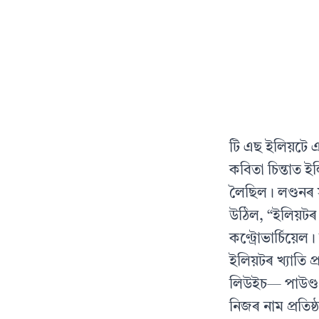
টি এছ ইলিয়টে 
কবিতা চিন্তাত ই
লৈছিল। লণ্ডনৰ স
উঠিল, “ইলিয়টৰ 
কণ্ট্ৰোভাৰ্চিয়ে
ইলিয়টৰ খ্যাতি 
লিউইচ— পাউণ্ড 
নিজৰ নাম প্রতিষ্