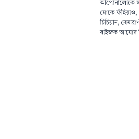
আপোনালোকে জান
মোকে ফঁহিয়াও, 
চিচিয়ান, ৰেমব্
ৰাইজক আমোদ দি