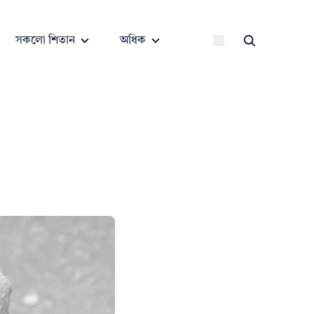
সকলো শিতান
অধিক