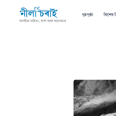
গৃহপৃষ্ঠা
বিশেষ ন
অসমীয়া সাহিত্য, বাৰ্তা আৰু আলোচনা