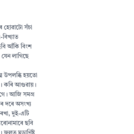
ৰ হোৱাটো সঁচা
-বিখ্যাত
ছবি আঁকি বিংশ
ী যেন লাগিছে
ম উপলব্ধি হয়তো
ে। কৰি আগুৱায়।
াগে। আজি সমগ্র
িৰ দৰে অসংখ্য
ৰেখা, দুই-এটি
শিৰোনামাৰে ছবি
 ফলত মডাৰ্ণিষ্ট