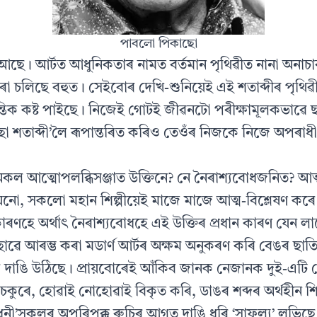
পাবলো পিকাছো
ি আছে। আৰ্টত আধুনিকতাৰ নামত বর্তমান পৃথিৱীত নানা অনাচা
ো চলিছে বহুত। সেইবোৰ দেখি-শুনিয়েই এই শতাব্দীৰ পৃথিৱী
ন্তিক কষ্ট পাইছে। নিজেই গোটই জীৱনটো পৰীক্ষামূলকভাৱে 
ছো শতাব্দী’লৈ ৰূপান্তৰিত কৰিও তেওঁৰ নিজকে নিজে অপৰাধ
কল আত্মোপলব্ধিসঞ্জাত উক্তিনে? নে নৈৰাশ্যবোধজনিত? আত্
িয়নো, সকলো মহান শিল্পীয়েই মাজে মাজে আত্ম-বিশ্লেষণ কৰ
ৰণহে অর্থাৎ নৈৰাশ্যবোধহে এই উক্তিৰ প্ৰধান কাৰণ যেন ল
োৱে আৰম্ভ কৰা মডার্ণ আৰ্টৰ অক্ষম অনুকৰণ কৰি বেঙৰ ছাত
ে মূৰ দাঙি উঠিছে। প্রায়বোৰেই আঁকিব জানক নেজানক দুই-এটি 
়া চকুৰে, হোৱাই নোহোৱাই বিকৃত কৰি, ডাঙৰ শব্দৰ অর্থহীন 
তুন ধনী’সকলৰ অপৰিপক্ক ৰুচিৰ আগত দাঙি ধৰি ‘সাফল্য’ লভিছে।