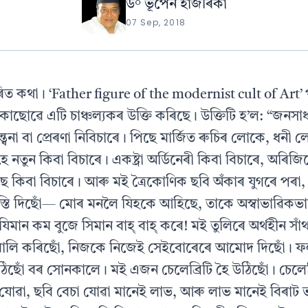
ড° ভূপেন হাজৰিকা
07 Sep, 2018
িত কথা। ‘Father figure of the modernist cult of Art
কাছোৱে এটি চাঞ্চল্যকৰ উক্তি কৰিছে। উক্তিটি হ’ল: “জনসা
ন্ত্বনা বা প্ৰেৰণা নিবিচাৰে। পিছে মাৰ্জিত ৰুচিৰ লোকে, ধন
নতুন কিবা বিচাৰে। একষ্ট্ৰা অৰ্ডিনেৰী কিবা বিচাৰে, অৰিজ
েলাছ কিবা বিচাৰে। আৰু মই ত্ৰৈকোণিক ছবি অঁকাৰ যুগৰে পৰা
ি দিছোঁ— মোৰ মনলৈ যিহকে আহিছে, তাকে অস্বাভাৱিকভা
ান কম বুজে সিমান বাহ্ বাহ্ কৰে! মই তুলিৰে অৰ্থহীন সাঁ
ালি কৰিছোঁ, নিজকে নিজেই সেইবোৰেৰে আমোদ দিছোঁ। ফ
উঠিছোঁ বৰ সোনকালে। মই এজন চেলেব্ৰিটি হৈ উঠিছোঁ। চেলেব
 যোৱা, ছবি বেচা যোৱা মানেই লাভ, আৰু লাভ মানেই বিৰাট ভ