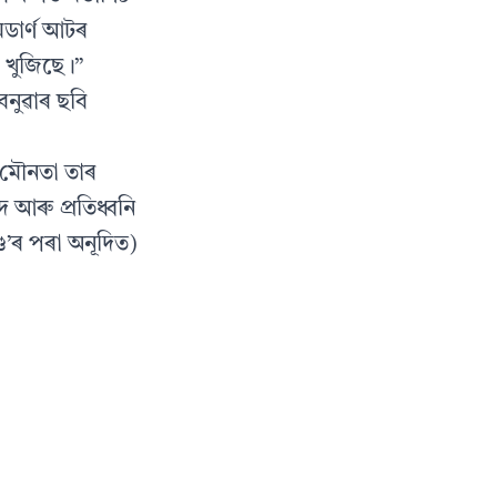
ডার্ণ আটৰ
ব খুজিছে।”
বনুৱাৰ ছবি
 মৌনতা তাৰ
 আৰু প্ৰতিধ্বনি
ড’ৰ পৰা অনূদিত)