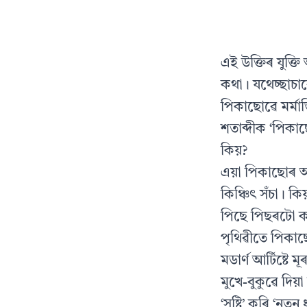
এই উক্তিৰ যুক্ত
কথা। যথেচ্ছাচাৰ
পিকাছোৱে মর্মা
শতাব্দীক ‘পিকা
কিয়?
এয়া পিকাছোৰ অ
কিঞ্চিৎ সঁচা। ক
পিছে পিছৰটো কা
পৃথিৱীতে পিকাছ
মডার্ণ আৰ্টিষ্ট
মুখে-বুকুৱে দিয
‘সৃষ্টি’ কৰি ‘ন