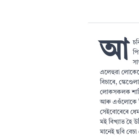
আ
চৰ
পি
সা
এলেহুৱা লোকেহে 
বিচাৰে, স্কেণ্ড
লোকসকলক শাস্ত
আৰু এওঁলোকে যিম
সেইবোৰেৰে ধেম
মই বিখ্যাত হৈ 
মানেই ছবি বেচা