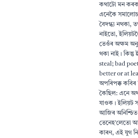
কথাটো মন কৰক, 
এনেকৈ সমালোচনা
বৈদগ্ধ্য নথকা, ত
নাইতো, ইলিয়টল
তেওঁৰ অক্ষম অন
থকা নাই। কিন্ত
steal; bad poe
better or at l
অপৰিপক্ক কবিৰ 
কৈছিল: এনে অর্
যাওক। ইলিয়ট স
আজিৰ অনিশ্চিত সম
তেনেহ’লেতো আৰু
কাৰণ, এই যুগ নি