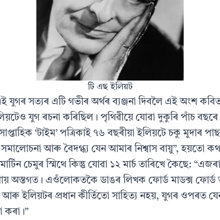
টি এছ ইলিয়ট
এই যুগৰ সত্যৰ এটি গভীৰ অর্থৰ ব্যঞ্জনা দিবলৈ এই অংশ কবি
লিয়টেও যুগ ৰচনা কৰিছিল। পৃথিৱীয়ে যোৱা দুকুৰি পাঁচ বছৰে
াপ্তাহিক ‘টাইম’ পত্রিকাই ৭৬ বছৰীয়া ইলিয়টে চকু মুদাৰ পা
সমালোচনা আৰু বৈদগ্ধ্য যেন আমাৰ নিশ্বাস বায়ু”, হয়তো ক
ল। মাৰ্টিন চেমুৰ স্মিথে কিন্তু যোৱা ১২ মাৰ্চ তাৰিখে কৈছে: “এজ
প্রায় অস্তগত। এওঁলোকতকৈ ডাঙৰ লিখক ফোর্ড মাডক্স ফোর্ড
আৰু ইলিয়টৰ প্রধান কীর্তিতো সাহিত্য নহয়, যুগৰ ওপৰত যে
ঠা কৰা।”