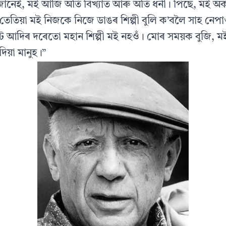
েই, মই আজি অতি বিখ্যাত আৰু অতি ধনী। পিছে, মই অ
তেতিয়া মই নিজকে নিজে ডাঙৰ শিল্পী বুলি ক’বলৈ সাহ নেপা
ৰাণ্ট আদিৰ দৰেতো মহান শিল্পী মই নহওঁ। মোৰ সময়ক বুজি, 
য়া মানুহ।”