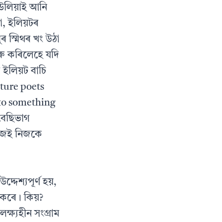
উলিয়াই আনি
, ইলিয়টৰ
ুৰ স্মিথৰ খং উঠা
ৰু কৰিলেহে যদি
ইলিয়ট বাচি
ature poets
nto something
 বেছিভাগ
িজেই নিজকে
দেশ্যপূর্ণ হয়,
কৰে। কিয়?
্ষ্যহীন সংগ্রাম