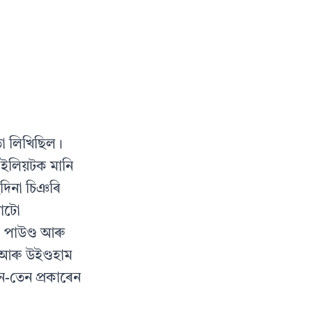
তা লিখিছিল।
 ইলিয়টক মানি
ছদিনা চিঞৰি
থাটো
ৰা পাউণ্ড আৰু
 আৰু উইণ্ডহাম
ন-তেন প্রকাৰেন