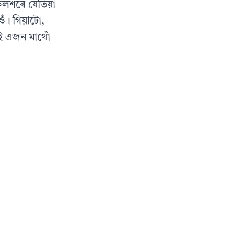
কলশৰে যেতিয়া
ওঁ। গিয়াটো,
মই এজন মাথোঁ