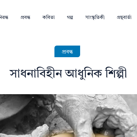
িৱন্ধ
প্ৰবন্ধ
কবিতা
গল্প
সাংস্কৃতিকী
গ্ৰন্থবাৰ্তা
প্ৰবন্ধ
সাধনাবিহীন আধুনিক শিল্পী