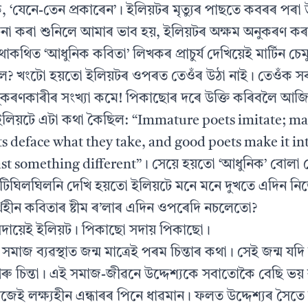
‘যেনে-তেন প্রকাৰেন’। ইলিয়টৰ মৃত্যুৰ পাছতে কবৰৰ পৰা 
 কৰা শুনিলে আমাৰ ভাব হয়, ইলিয়টৰ অক্ষম অনুকৰণ কৰা
থাকথিত ‘আধুনিক কবিতা’ লিখকৰ প্রাচুর্য দেখিয়েই মাৰ্টিন চেম
ৈ? খংটো হয়তো ইলিয়টৰ ওপৰত তেওঁৰ উঠা নাই। তেওঁক স
ুকৰণকাৰীৰ সংখ্যা কমে! পিকাছোৰ দৰে উক্তি কৰিবলৈ আজি 
ু ইলিয়টে এটা কথা কৈছিল: “Immature poets imitate; m
ts deface what they take, and good poets make it i
east something different”। সেয়ে হয়তো ‘আধুনিক’ বোলা
টিঘিলঘিলনি দেখি হয়তো ইলিয়টে মনে মনে দুখতে এদিন ন
থহীন কবিতাৰ ষ্টীম ৰ’লাৰ এদিন ওপৰেদি নচলেতো?
দায়েই ইলিয়ট। পিকাছো সদায় পিকাছো।
াজ ব্যৱস্থাত জন্ম মাত্রেই পৰম চিন্তাৰ কথা। সেই জন্ম যদি উদ্
 চিন্তা। এই সমাজ-জীৱনে উদ্দেশ্যকে সবাতোকৈ বেছি ভয় 
জেই লক্ষ্যহীন এন্ধাৰৰ পিনে ধাৱমান। ফলত উদ্দেশ্যৰ সৈতে লক