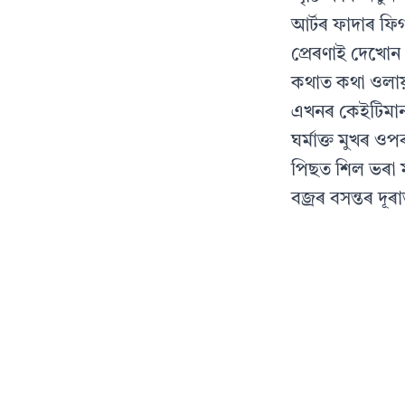
আৰ্টৰ ফাদাৰ ফি
প্ৰেৰণাই দেখোন 
কথাত কথা ওলায়
এখনৰ কেইটিমান
ঘর্মাক্ত মুখৰ 
পিছত শিল ভৰা মা
বজ্ৰৰ বসন্তৰ দূ