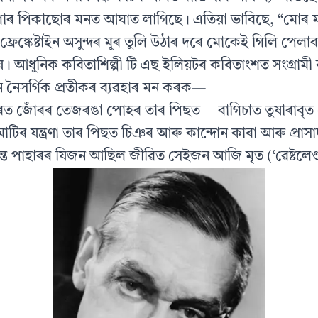
গাৰ পিকাছোৰ মনত আঘাত লাগিছে। এতিয়া ভাবিছে, “মোৰ ম
ফ্রেঙ্কেষ্টাইন অসুন্দৰ মূৰ তুলি উঠাৰ দৰে মোকেই গিলি পেলা
। আধুনিক কবিতাশিল্পী টি এছ ইলিয়টৰ কবিতাংশত সংগ্রামী 
 নৈসর্গিক প্ৰতীকৰ ব্যৱহাৰ মন কৰক—
ওপৰত জোঁৰৰ তেজৰঙা পোহৰ তাৰ পিছত— বাগিচাত তুষাৰাবৃত
টিৰ যন্ত্রণা তাৰ পিছত চিঞৰ আৰু কান্দোন কাৰা আৰু প্রাসাদ
ৰান্ত পাহাৰৰ যিজন আছিল জীৱিত সেইজন আজি মৃত (‘ৱেষ্টলেণ্