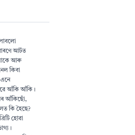
’ পাবলো
ধাৰণে আৰ্টত
ী লোকে আৰু
িনেল কিবা
, এনে
ৱে আঁকি আঁকি।
থৰ আঁকিছোঁ,
লত কি হৈছে?
্ৰিটি হোৱা
াগ্য।