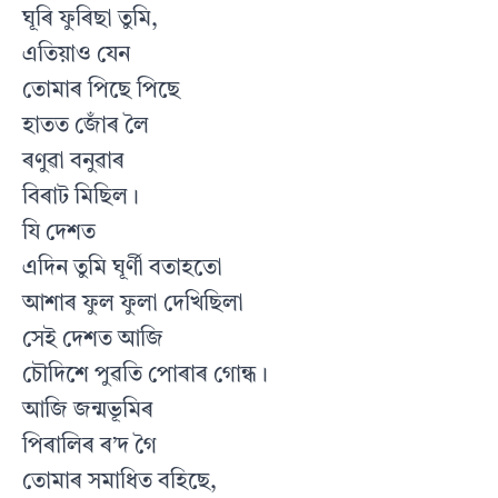
ঘূৰি ফুৰিছা তুমি,
এতিয়াও যেন
তোমাৰ পিছে পিছে
হাতত জোঁৰ লৈ
ৰণুৱা বনুৱাৰ
বিৰাট মিছিল।
যি দেশত
এদিন তুমি ঘূর্ণী বতাহতো
আশাৰ ফুল ফুলা দেখিছিলা
সেই দেশত আজি
চৌদিশে পুৱতি পোৰাৰ গোন্ধ।
আজি জন্মভূমিৰ
পিৰালিৰ ৰ’দ গৈ
তোমাৰ সমাধিত বহিছে,