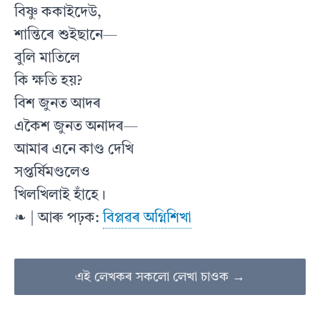
বিষ্ণু ককাইদেউ,
শান্তিৰে শুইছানে—
বুলি মাতিলে
কি ক্ষতি হয়?
বিশ জুনত আদৰ
একৈশ জুনত অনাদৰ—
আমাৰ এনে কাণ্ড দেখি
সপ্তৰ্ষিমণ্ডলেও
খিলখিলাই হাঁহে।
❧ | আৰু পঢ়ক:
বিপ্লৱৰ অগ্নিশিখা
এই লেখকৰ সকলো লেখা চাওক →