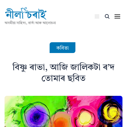
অসমীয়া সাহিত্য, বাৰ্তা আৰু আলোচনা
কবিতা
বিষ্ণু ৰাভা, আজি জালিকটা ৰ’দ
তোমাৰ ছবিত