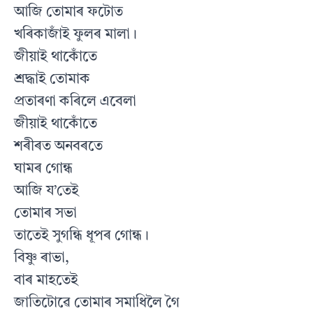
আজি তোমাৰ ফটোত
খৰিকাজাঁই ফুলৰ মালা।
জীয়াই থাকোঁতে
শ্রদ্ধাই তোমাক
প্ৰতাৰণা কৰিলে এবেলা
জীয়াই থাকোঁতে
শৰীৰত অনবৰতে
ঘামৰ গোন্ধ
আজি য’তেই
তোমাৰ সভা
তাতেই সুগন্ধি ধূপৰ গোন্ধ।
বিষ্ণু ৰাভা,
বাৰ মাহতেই
জাতিটোৱে তোমাৰ সমাধিলৈ গৈ