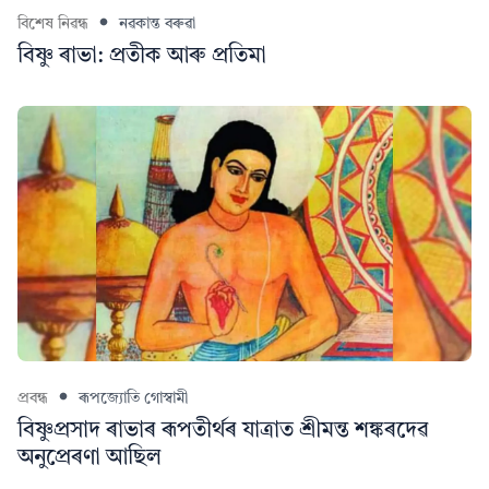
বিশেষ নিৱন্ধ
নৱকান্ত বৰুৱা
বিষ্ণু ৰাভা: প্রতীক আৰু প্ৰতিমা
প্ৰবন্ধ
ৰূপজ্যোতি গোস্বামী
বিষ্ণুপ্ৰসাদ ৰাভাৰ ৰূপতীৰ্থৰ যাত্ৰাত শ্ৰীমন্ত শঙ্কৰদেৱ
অনুপ্ৰেৰণা আছিল