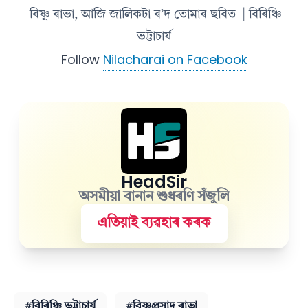
বিষ্ণু ৰাভা, আজি জালিকটা ৰ’দ তোমাৰ ছবিত
| বিৰিঞ্চি
ভট্টাচাৰ্য
Follow
Nilacharai on Facebook
HeadSir
অসমীয়া বানান শুধৰণি সঁজুলি
এতিয়াই ব্যৱহাৰ কৰক
#বিৰিঞ্চি ভট্টাচাৰ্য
#বিষ্ণুপ্ৰসাদ ৰাভা