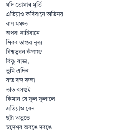
যদি তোমাৰ মূর্তি
এতিয়াও কৰিবানে অভিনয়
বাণ মঞ্চত
অথবা নাচিবানে
শিৱৰ তাণ্ডৱ নৃত্য
বিশ্বভুৱন কঁপায়?
বিষ্ণু ৰাভা,
তুমি এদিন
য’ত ৰ’দ ৰুলা
তাত বসন্তই
কিমান যে ফুল ফুলালে
এতিয়াও যেন
ছটা ঋতুতে
স্বদেশৰ অৰঙে দৰঙে