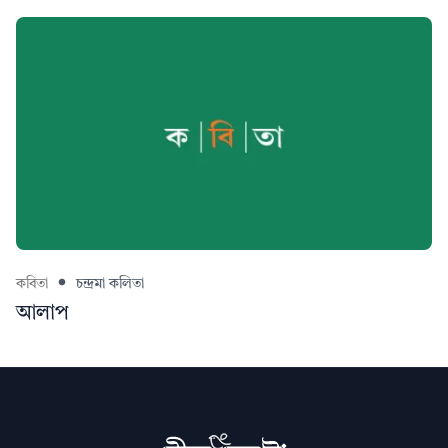
কবিতা
চন্দ্ৰমা কলিতা
আলাপ