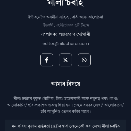
ইণ্টাৰনেটত অসমীয়া সাহিত্য, বাৰ্তা আৰু আলোচনা
ইত্যাদি : কলিয়াবৰৰ এটি উদ্যম
সম্পাদক: পল্লৱপ্ৰাণ গোস্বামী
editor@nilacharai.com
আমাৰ বিষয়ে
‘নীলা চৰাই’ৰ বুকুত মৌলিক, চিন্তা উদ্রেককাৰী আৰু নতুনত্ব থকা লেখা/
আলোকচিত্ৰ/ ছবি প্রকাশত গুৰুত্ব দিয়া হয়। তেনে ধৰণৰ লেখা/ আলোকচিত্ৰ/
ছবি আপুনিও প্রেৰণ কৰিব পাৰে।
মন কৰিব: কৃত্ৰিম বুদ্ধিমত্তা (AI)ৰ দ্বাৰা জেনেৰেট কৰা লেখা নীলা চৰাইত