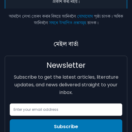
প্ৰকাশ কৰা নহয়।
আমালৈ লেখা প্ৰেৰণ কৰাৰ বিষয়ে জানিবলৈ
যোগাযোগ
পৃষ্ঠা চাওক। অধিক
জানিবলৈ
সঘনে উত্থাপিত প্ৰশ্নসমূহ
চাওক।
মেইল বাৰ্তা
Newsletter
Subscribe to get the latest articles, literature
updates, and news delivered straight to your
inbox.
Email Address
Subscribe