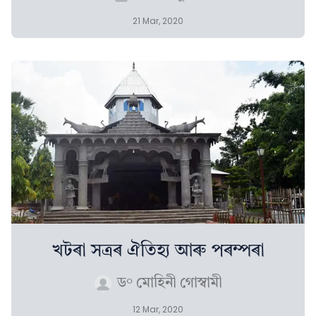
21 Mar, 2020
খটৰা সত্ৰৰ ঐতিহ্য আৰু পৰম্পৰা
ড° মোহিনী গোস্বামী
12 Mar, 2020