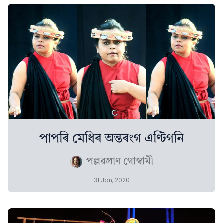
পাপৰি মেধিৰ অন্তৰংগ এণ্টিগনি
পল্লৱপ্ৰাণ গোস্বামী
31 Jan, 2020