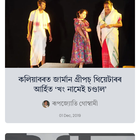
কলিয়াবৰত জাৰ্মান গ্ৰীপচ্ থিয়েটাৰৰ
আৰ্হিত ‘খং নামেই চণ্ডাল’
ৰূপজ্যোতি গোস্বামী
01 Dec, 2019