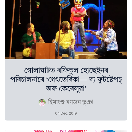
গোলাঘাটত ৰফিকুল হোছেইনৰ
পৰিচালনাৰে ‘ধেৎতেৰিকা— দ্য ফুটষ্টেপচ্
অফ কেৰেলুৱা’
হিমাংশু ৰণ্‌জন ভূঞা
04 Dec, 2019