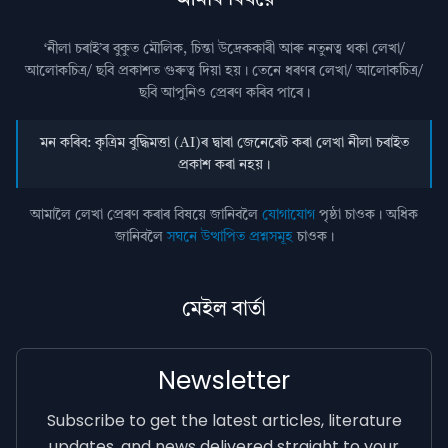
‘নীলা চৰাই’ৰ বুকুত মৌলিক, চিন্তা উদ্রেককাৰী আৰু নতুনত্ব থকা লেখা/
আলোকচিত্ৰ/ ছবি প্রকাশত গুৰুত্ব দিয়া হয়। তেনে ধৰণৰ লেখা/ আলোকচিত্ৰ/
ছবি আপুনিও প্রেৰণ কৰিব পাৰে।
মন কৰিব: কৃত্ৰিম বুদ্ধিমত্তা (AI)ৰ দ্বাৰা জেনেৰেট কৰা লেখা নীলা চৰাইত
প্ৰকাশ কৰা নহয়।
আমালৈ লেখা প্ৰেৰণ কৰাৰ বিষয়ে জানিবলৈ
যোগাযোগ
পৃষ্ঠা চাওক। অধিক
জানিবলৈ
সঘনে উত্থাপিত প্ৰশ্নসমূহ
চাওক।
মেইল বাৰ্তা
Newsletter
Subscribe to get the latest articles, literature
updates, and news delivered straight to your