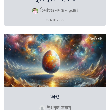
হিমাংশু ৰণ্‌জন ভূঞা
30 Mar, 2020
অণ্ড
উৎপল ফুকন