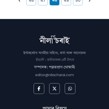
48
46
47
49
50
Previous
Next
ইণ্টাৰনেটত অসমীয়া সাহিত্য, বাৰ্তা আৰু আলোচনা
ইত্যাদি : কলিয়াবৰৰ এটি উদ্যম
সম্পাদক: পল্লৱপ্ৰাণ গোস্বামী
editor@nilacharai.com
আমাৰ বিষয়ে