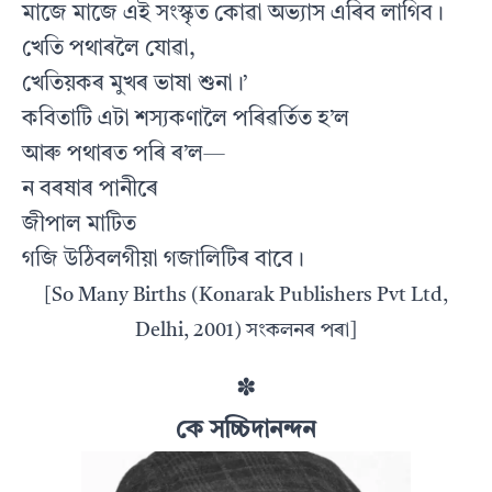
মাজে মাজে এই সংস্কৃত কোৱা অভ্যাস এৰিব লাগিব।
খেতি পথাৰলৈ যোৱা,
খেতিয়কৰ মুখৰ ভাষা শুনা।’
কবিতাটি এটা শস্যকণালৈ পৰিৱৰ্তিত হ’ল
আৰু পথাৰত পৰি ৰ’ল—
ন বৰষাৰ পানীৰে
জীপাল মাটিত
গজি উঠিবলগীয়া গজালিটিৰ বাবে।
[So Many Births (Konarak Publishers Pvt Ltd,
Delhi, 2001) সংকলনৰ পৰা]
✽
কে সচ্চিদানন্দন