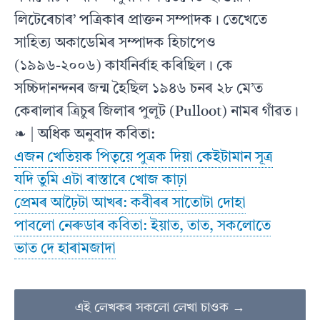
লিটেৰেচাৰ’ পত্ৰিকাৰ প্ৰাক্তন সম্পাদক। তেখেতে
সাহিত্য অকাডেমিৰ সম্পাদক হিচাপেও
(১৯৯৬-২০০৬) কাৰ্যনিৰ্বাহ কৰিছিল। কে
সচ্চিদানন্দনৰ জন্ম হৈছিল ১৯৪৬ চনৰ ২৮ মে’ত
কেৰালাৰ ত্ৰিচুৰ জিলাৰ পুলূট (Pulloot) নামৰ গাঁৱত।
❧ | অধিক অনুবাদ কবিতা:
এজন খেতিয়ক পিতৃয়ে পুত্ৰক দিয়া কেইটামান সূত্ৰ
যদি তুমি এটা ৰাস্তাৰে খোজ কাঢ়া
প্ৰেমৰ আঢ়ৈটা আখৰ: কবীৰৰ সাতোটা দোহা
পাবলো নেৰুডাৰ কবিতা: ইয়াত, তাত, সকলোতে
ভাত দে হাৰামজাদা
এই লেখকৰ সকলো লেখা চাওক →