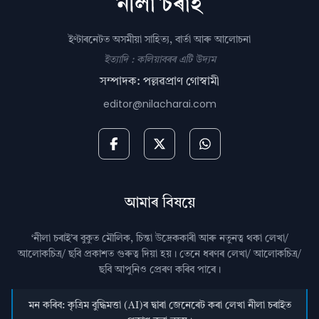
ইণ্টাৰনেটত অসমীয়া সাহিত্য, বাৰ্তা আৰু আলোচনা
ইত্যাদি : কলিয়াবৰৰ এটি উদ্যম
সম্পাদক: পল্লৱপ্ৰাণ গোস্বামী
editor@nilacharai.com
আমাৰ বিষয়ে
‘নীলা চৰাই’ৰ বুকুত মৌলিক, চিন্তা উদ্রেককাৰী আৰু নতুনত্ব থকা লেখা/
আলোকচিত্ৰ/ ছবি প্রকাশত গুৰুত্ব দিয়া হয়। তেনে ধৰণৰ লেখা/ আলোকচিত্ৰ/
ছবি আপুনিও প্রেৰণ কৰিব পাৰে।
মন কৰিব: কৃত্ৰিম বুদ্ধিমত্তা (AI)ৰ দ্বাৰা জেনেৰেট কৰা লেখা নীলা চৰাইত