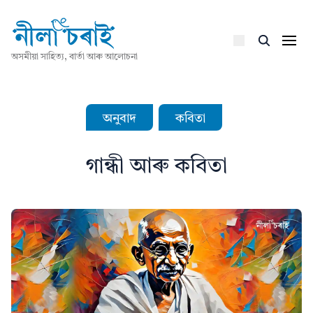
অসমীয়া সাহিত্য, বাৰ্তা আৰু আলোচনা
অনুবাদ
কবিতা
গান্ধী আৰু কবিতা