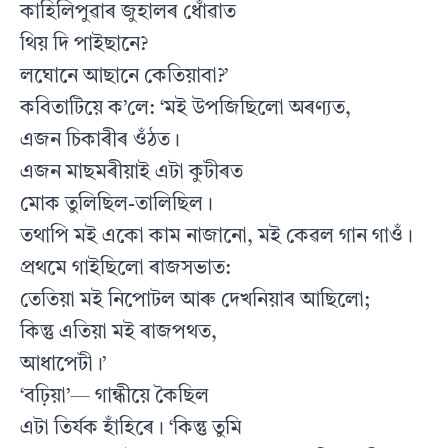
কাহিলিপুৱাৰ জুহালৰ ধোঁৱাত
থিয় দি পাইছানে?
লঘোনে আছানে কেতিয়াবা?’
কবিতাটিয়ে ক’লে: ‘মই উপজিছিলো অৰণ্যত,
এজন চিকাৰীৰ ওঁঠত।
এজন মাছমৰীয়াই এটা কুটীৰত
মোক তুলিছিল-তালিছিল।
তথাপি মই একো কাম নাজানো, মই কেৱল গান গাওঁ।
প্ৰথমে গাইছিলো ৰাজসভাত:
তেতিয়া মই নিপোটল আৰু দেখনিয়াৰ আছিলো;
কিন্তু এতিয়া মই ৰাজপথত,
আধাপেটী।’
‘বঢ়িয়া’— গান্ধীয়ে কৈছিল
এটা তিৰ্যক হাঁহিৰে। ‘কিন্তু তুমি