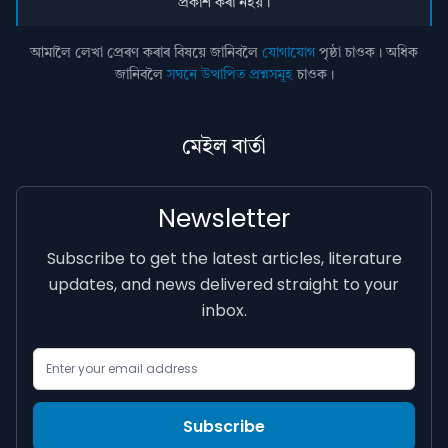
প্ৰকাশ কৰা নহয়।
আমালৈ লেখা প্ৰেৰণ কৰাৰ বিষয়ে জানিবলৈ
যোগাযোগ
পৃষ্ঠা চাওক। অধিক
জানিবলৈ
সঘনে উত্থাপিত প্ৰশ্নসমূহ
চাওক।
মেইল বাৰ্তা
Newsletter
Subscribe to get the latest articles, literature
updates, and news delivered straight to your
inbox.
Email Address
Subscribe