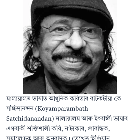
মালায়ালম ভাষাত আধুনিক কবিতাৰ বাটকটীয়া কে
সচ্চিদানন্দন (Koyamparambath
Satchidanandan) মালায়ালম আৰু ইংৰাজী ভাষাৰ
এগৰাকী শক্তিশালী কবি, নাট্যকাৰ, প্ৰাৱন্ধিক,
সমালোচক আৰু অনুবাদক। তেখেত ‘ইণ্ডিয়ান