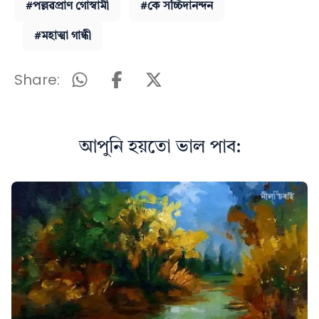
#পল্লৱপ্ৰাণ গোস্বামী
#কে সচ্চিদানন্দন
#মহাত্মা গান্ধী
Share:
আপুনি হয়তো ভাল পাব: