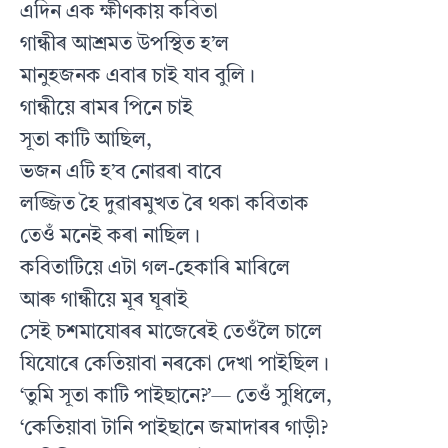
এদিন এক ক্ষীণকায় কবিতা
গান্ধীৰ আশ্ৰমত উপস্থিত হ’ল
মানুহজনক এবাৰ চাই যাব বুলি।
গান্ধীয়ে ৰামৰ পিনে চাই
সূতা কাটি আছিল,
ভজন এটি হ’ব নোৱৰা বাবে
লজ্জিত হৈ দুৱাৰমুখত ৰৈ থকা কবিতাক
তেওঁ মনেই কৰা নাছিল।
কবিতাটিয়ে এটা গল-হেকাৰি মাৰিলে
আৰু গান্ধীয়ে মূৰ ঘূৰাই
সেই চশমাযোৰৰ মাজেৰেই তেওঁলৈ চালে
যিযোৰে কেতিয়াবা নৰকো দেখা পাইছিল।
‘তুমি সূতা কাটি পাইছানে?’— তেওঁ সুধিলে,
‘কেতিয়াবা টানি পাইছানে জমাদাৰৰ গাড়ী?