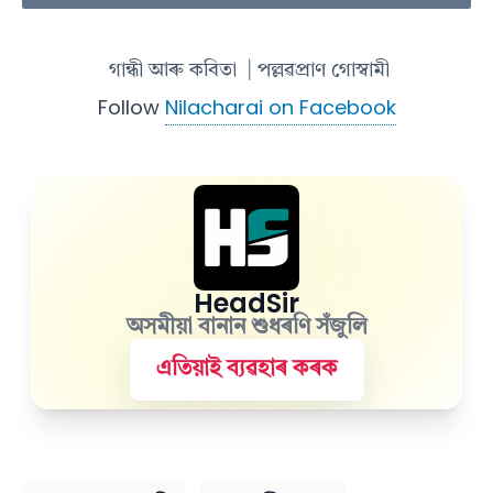
গান্ধী আৰু কবিতা
| পল্লৱপ্ৰাণ গোস্বামী
Follow
Nilacharai on Facebook
HeadSir
অসমীয়া বানান শুধৰণি সঁজুলি
এতিয়াই ব্যৱহাৰ কৰক