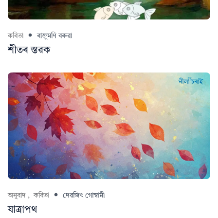
কবিতা
ৰাজুমণি বৰুৱা
শীতৰ স্তৱক
অনুবাদ ,
কবিতা
দেৱজিৎ গোস্বামী
যাত্ৰাপথ