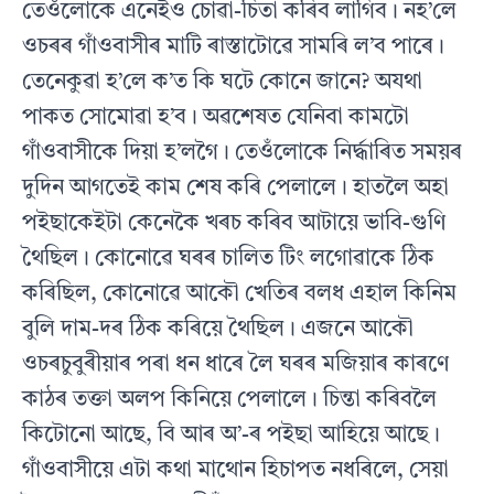
তেওঁলোকে এনেইও চোৱা-চিতা কৰিব লাগিব। নহ’লে
ওচৰৰ গাঁওবাসীৰ মাটি ৰাস্তাটোৱে সামৰি ল’ব পাৰে।
তেনেকুৱা হ’লে ক’ত কি ঘটে কোনে জানে? অযথা
পাকত সোমোৱা হ’ব। অৱশেষত যেনিবা কামটো
গাঁওবাসীকে দিয়া হ’লগৈ। তেওঁলোকে নিৰ্দ্ধাৰিত সময়ৰ
দুদিন আগতেই কাম শেষ কৰি পেলালে। হাতলৈ অহা
পইছাকেইটা কেনেকৈ খৰচ কৰিব আটায়ে ভাবি-গুণি
থৈছিল। কোনোৱে ঘৰৰ চালিত টিং লগোৱাকে ঠিক
কৰিছিল, কোনোৱে আকৌ খেতিৰ বলধ এহাল কিনিম
বুলি দাম-দৰ ঠিক কৰিয়ে থৈছিল। এজনে আকৌ
ওচৰচুবুৰীয়াৰ পৰা ধন ধাৰে লৈ ঘৰৰ মজিয়াৰ কাৰণে
কাঠৰ তক্তা অলপ কিনিয়ে পেলালে। চিন্তা কৰিবলৈ
কিটোনো আছে, বি আৰ অ’-ৰ পইছা আহিয়ে আছে।
গাঁওবাসীয়ে এটা কথা মাথোন হিচাপত নধৰিলে, সেয়া