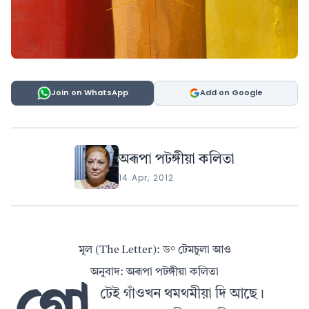
Join on WhatsApp
Add on Google
অৰূপা পটঙ্গীয়া কলিতা
14 Apr, 2012
মূল (The Letter): ড° টেমচুলা আও
অনুবাদ: অৰূপা পটঙ্গীয়া কলিতা
টেই গাঁওখন থমথমীয়া দি আছে।