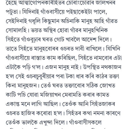
হৈছে আত্মাগোপনকাৰীহঁতৰ চোৰাংচোৱাৰ জালখনৰ
পটুতা। যিদিনাই গাঁওবাসীয়ে পইছাকেইটা পালে,
সেইদিনাই গধূলি কিছুমান অচিনাকি মানুহ আহি গাঁৱত
সোমালহি। ভয়ত অস্থিৰ হোৱা গাঁৱৰ মানুহখিনিক
সিহঁতে গাঁওবুঢ়াৰ ঘৰত গোট খাবলৈ আদেশ দিলে।
তাতে সিহঁতে মানুহবোৰৰ ওচৰত দাবী ৰাখিলে। যিখিনি
গাঁওবাসীয়ে ৰাস্তাত কাম কৰিছিল, সিহঁতে নামবোৰ এটা
এটাকৈ পঢ়ি গ’ল। এজন মানুহ নাই। উপস্থিত নথকাজন
হ’ল সেই ওচৰচুবুৰীয়াৰ পৰা টকা ধাৰ কৰি কাঠৰ তক্তা
কিনা মানুহজন। তেওঁ ঘৰত তক্তাবোৰ সঠিক জোখত
কাটি পচি যোৱা মজিয়াখন মেৰামতি কৰাৰ কামত
একান্ত মনে লাগি আছিল। তেওঁক আনি সিহঁতজাকৰ
ওচৰত হাজিৰ কৰোৱা হ’ল। সিহঁতৰ কথা নমনা কাৰণে
তেওঁক ভালকৈ এখুন্দা দিলে। গাঁওবাসীসকলে