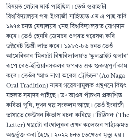
বিষয়ত লেটাৰ মাৰ্ক পাইছিল। তেওঁ গুৱাহাটী
বিশ্ববিদ্যালয়ৰ পৰা ইংৰাজী সাহিত্যত এম এ পাছ কৰি
১৯৭৫ চনত মেঘালয়ৰ ‘নেহু বিশ্ববিদ্যালয়’ত যোগদান
কৰে। তেওঁ হেনৰি জেমচৰ ওপৰত গৱেষণা কৰি
ডক্টৰেট ডিগ্ৰী লাভ কৰে। ১৯৮৫-৮৬ চনত তেওঁ
আমেৰিকাৰ ‘মিনচটা বিশ্ববিদ্যালয়’ত ‘ফুলব্ৰাইট স্কলাৰ’
ৰূপে ৰেড-ইণ্ডিয়ানসকলৰ ওপৰত এক গুৰুত্বপূৰ্ণ কাম
কৰে। তেওঁৰ ‘আও নাগা অৰেল ট্ৰেডিচন’ (Ao Naga
Oral Tradition) নামৰ গৱেষণামূলক গ্ৰন্থখনে বিদ্বৎ
মহলত সমাদৰ পাইছে। ড° আওৰ পাঁচখন প্ৰকাশিত
কবিতা পুথি, দুখন গল্প সংকলন আছে। তেওঁ ইংৰাজী
ভাষাতে কেউখন কিতাপ ৰচনা কৰিছে। ‘চিঠিখন’ (The
Letter) গল্পটো বাংগালুৰুৰ এখন কলেজৰ পাঠ্যক্ৰমত
অন্তৰ্ভুক্ত কৰা হৈছে। ২০২২ চনত তেখেতৰ মৃত্যু হয়।