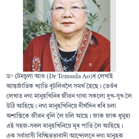
ড° টেমচুলা আও (Dr Temsula Ao)ৰ লেখাই
আন্তৰ্জাতিক খ্যাতি বুটলিবলৈ সমৰ্থ হৈছে। তেওঁৰ
লেখাত নগা মানুহখিনিৰ জীৱন গাথা সকলো দুখ-সুখ লৈ
উঠি আহিছে। নগা মানুহখিনিয়ে দীৰ্ঘদিন ধৰি চলা
অশান্তিকে জীৱন বুলি লৈ চলি আছে। জাক জাক ধুমুহা
এই সহজ-সৰল মানুহখিনিয়ে মূৰ পাতি লৈ আহিছে।
এক সৰ্বগ্ৰাসী বিচ্ছিন্নতাবাদী আন্দোলনে নগা মানুহক