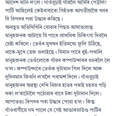
আদেশ মানি ল’লে। গাওঁবুঢ়াই গাঁৱলৈ আৰ্মিৰ পেট্ৰলিং
পাৰ্টি আহিলেই কেইবাবাৰো সিহঁতক আগতীয়াকৈ খবৰ
দি বিপদৰ পৰা উদ্ধাৰ কৰিছে।
অনাহূত অতিথিখিনি যোৱাৰ পিছত আঘাতপ্ৰাপ্ত
মানুহজনক আটায়ে যি পাৰে প্ৰাথমিক চিকিৎসা দিবলৈ
চেষ্টা কৰিলে। তেওঁৰ মুখখন ইতিমধ্যে ফুলি উঠিছে,
নাকে-মুখে তেজ ওলাইছে। যিমান পাৰে ধুই-পখালি
মানুহজনক তেওঁলোকে গাঁৱৰ কম্পাউন্দাৰৰ ওচৰলৈ লৈ
গ’ল। কম্পাউন্দাৰে তেওঁক দুটামান পিল দিলে আৰু
দুদিনমান জিৰণি ল’বলৈ পৰামৰ্শ দিলে। গাঁওবুঢ়াই
মানুহজনৰ অৱস্থা দেখি নিজৰ হাতৰ পৰাই চহৰত পঢ়ি
থকা ল’ৰাটোলৈ পঠোৱাৰ বাবে টকা দুটামান দিলে।
আপাততঃ বিপদৰ পৰা উদ্ধাৰ পোৱা হ’ল। কিন্তু
গাঁওবাসীয়ে গম পালে যে সেই আণ্ডাৰগ্ৰাউণ্ড পাৰ্টিৰ