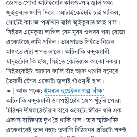
জেপত পোৱা আটাইবোৰ কাগজ-পত্ৰ জ্বলি থকা
জুইকুৰাত জাপি দিলে। আটাইকেইটাই চাই থাকিল,
গোটেই কাগজ-পত্ৰখিনি জ্বলি জুইকুৰাত জাহ গ’ল।
সিহঁতৰ এনেকুৱা লাগিল যেন মূৰৰ ওপৰৰ পৰা বোজা
একোটাহে নামি পৰিল। তাৰপাছত সিহঁতে নিজৰ
মাজতে এটা শপত ল’লে। অচিনাকি বন্দুকধাৰী
মানুহটোৰ কি হ’ল, সিহঁতে কেতিয়াও কাকো নকয়।
সিহঁতকেইটা আন্ধাৰ ফালি বাঁহ আৰু খাগৰি বনেৰে
তৈয়াৰী জোঁৰ একোটা জ্বলাই গাঁওমুখী হ’ল।
❧ | আৰু পঢ়ক:
ইমৰান হুছেইনৰ গল্প ‘বাঁক’
অচিনাকি বন্দুকধাৰী উগ্ৰপন্থীটোৰ জেপ খুঁচুৰি পোৱা
চিঠিখন দীঘলঠেঙীয়াৰ বাবে ওৰেটো জীৱন ধৰি এক
একান্ত ব্যক্তিগত দুখ হৈ থাকি গ’ল। তাৰ স্মৃতিশক্তি
একেবাৰেই ভাল নহয়; তথাপি চিঠিখনৰ প্ৰতিটো শব্দই