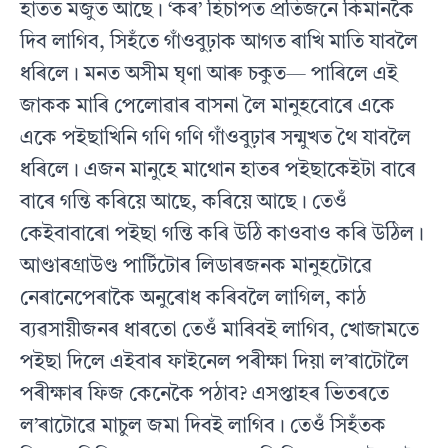
হাতত মজুত আছে। ‘কৰ’ হিচাপত প্ৰতিজনে কিমানকৈ
দিব লাগিব, সিহঁতে গাঁওবুঢ়াক আগত ৰাখি মাতি যাবলৈ
ধৰিলে। মনত অসীম ঘৃণা আৰু চকুত— পাৰিলে এই
জাকক মাৰি পেলোৱাৰ বাসনা লৈ মানুহবোৰে একে
একে পইছাখিনি গণি গণি গাঁওবুঢ়াৰ সন্মুখত থৈ যাবলৈ
ধৰিলে। এজন মানুহে মাথোন হাতৰ পইছাকেইটা বাৰে
বাৰে গন্তি কৰিয়ে আছে, কৰিয়ে আছে। তেওঁ
কেইবাবাৰো পইছা গন্তি কৰি উঠি কাওবাও কৰি উঠিল।
আণ্ডাৰগ্ৰাউণ্ড পাৰ্টিটোৰ লিডাৰজনক মানুহটোৱে
নেৰানেপেৰাকৈ অনুৰোধ কৰিবলৈ লাগিল, কাঠ
ব্যৱসায়ীজনৰ ধাৰতো তেওঁ মাৰিবই লাগিব, খোজামতে
পইছা দিলে এইবাৰ ফাইনেল পৰীক্ষা দিয়া ল’ৰাটোলৈ
পৰীক্ষাৰ ফিজ কেনেকৈ পঠাব? এসপ্তাহৰ ভিতৰতে
ল’ৰাটোৱে মাচুল জমা দিবই লাগিব। তেওঁ সিহঁতক