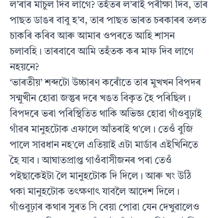
ল’ৰাৰ মাচুল দিব লাগে? তহঁতৰ ল’ৰাই পৰীক্ষা দিব, তাৰ
পাছত ডাঙৰ বাবু হ’ব, তাৰ পাছত ভাৰত চৰকাৰৰ তলত
চাকৰি কৰিব আৰু আমাৰ ওপৰতে আহি শাসন
চলাবহি। তাৰবাবে আমি তহঁতক কৰ মাফ দিব লাগে
নহয়নে?
‘ভাৰতীয়’ শব্দটো উচ্চাৰণ কৰোঁতে তাৰ মুখখন বিপদৰ
সন্মুখীন হোৱা জন্তুৰ দৰে খঙত বিকৃত হৈ পৰিছিল।
বিপদৰে ভৰা পৰিস্থিতিত থাকি অভিজ্ঞ হোৱা গাঁওবুঢ়াই
গাঁৱৰ মানুহটোক এফালে আঁতৰাই থ’লে। তেওঁ বুজি
পালে সাৱধান নহ’লে এতিয়াই এটা মাৰ্ডাৰ এইখিনিতে
হৈ যাব। আঘাতপ্ৰাপ্ত গাওঁবাসীজনৰ পৰা তেওঁ
পইছাকেইটা লৈ মানুহটোক দি দিলে। আৰু খং উঠি
থকা মানুহটোক তৎক্ষণাৎ যাবলৈ আদেশ দিলে।
গাঁওবুঢ়াৰ কথাৰ সুৰত সি বেয়া পোৱা যেন দেখুৱালেও