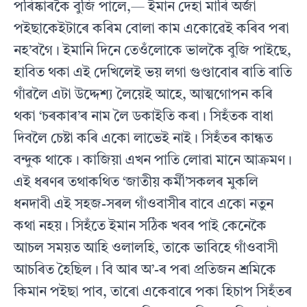
পৰিষ্কাৰকৈ বুজি পালে,— ইমান দেহা মাৰি অৰ্জা
পইছাকেইটাৰে কৰিম বোলা কাম একোৱেই কৰিব পৰা
নহ’বগৈ। ইমানি দিনে তেওঁলোকে ভালকৈ বুজি পাইছে,
হাবিত থকা এই দেখিলেই ভয় লগা গুণ্ডাবোৰ ৰাতি ৰাতি
গাঁৱলৈ এটা উদ্দেশ্য লৈয়েই আহে, আত্মগোপন কৰি
থকা ‘চৰকাৰ’ৰ নাম লৈ ডকাইতি কৰা। সিহঁতক বাধা
দিবলৈ চেষ্টা কৰি একো লাভেই নাই। সিহঁতৰ কান্ধত
বন্দুক থাকে। কাজিয়া এখন পাতি লোৱা মানে আক্ৰমণ।
এই ধৰণৰ তথাকথিত ‘জাতীয় কৰ্মী’সকলৰ মুকলি
ধনদাবী এই সহজ-সৰল গাঁওবাসীৰ বাবে একো নতুন
কথা নহয়। সিহঁতে ইমান সঠিক খবৰ পাই কেনেকৈ
আচল সময়ত আহি ওলালহি, তাকে ভাবিহে গাঁওবাসী
আচৰিত হৈছিল। বি আৰ অ’-ৰ পৰা প্ৰতিজন শ্ৰমিকে
কিমান পইছা পাব, তাৰো একেবাৰে পকা হিচাপ সিহঁতৰ