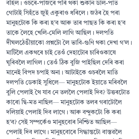
বহিল। ওচৰে-পাজৰে পৰি থকা শুকান ডাল-পাত
গোটাই সিহঁতে জুই একুৰাও ধৰিলে। জঠৰ হৈ পৰা
মানুহটোক কি কৰা হ’ব আৰু তাৰ পাছত কি কৰা হ’ব
তাকে লৈহে খেলি-মেলি লাগি আছিল। দলপতি
দীঘলঠেঙীয়াকো প্ৰশ্নটো লৈ ভাবি-গুণি থকা দেখা গ’ল।
মাটিলৈ একথৰে চাই তেওঁ দেহাটোৰ চাৰিওকাষে
ঘূৰিবলৈ লাগিল। তেওঁ ঠিক বুজি পাইছিল দেৰি কৰা
মানেই বিপদ চপাই অনা। আটাইকে ওচৰলৈ মাতি
দলপতি ডেকাই সুধিলে— মানুহটোক ইয়াতে মৰিবলৈ
বুলি পেলাই থৈ যাব নে তললৈ পেলাই দিব? উত্তৰটোত
কাৰো দ্বি-মত নাছিল— মানুহটোক তলৰ গৰাটোলৈ
দলিয়াই পেলাই দিব লাগে। আৰু বন্দুকটো কি কৰা
হ’ব? সেই সম্পৰ্কেও মানুহবোৰ নিশ্চিত আছিল—
পেলাই দিব লাগে। মানুহবোৰে সিদ্ধান্তটো বাস্তৱলৈ