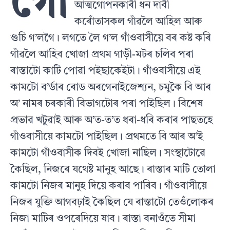
গো
আত্মগোপনকাৰী ধন দাবী
কৰোঁতাসকল গাঁৱলৈ আহিল আৰু
গুচি গ’লগৈ। লগতে লৈ গ’ল গাঁওবাসীয়ে বৰ কষ্ট কৰি
গাঁৱলৈ আহিব খোজা প্ৰথম গাড়ী-মটৰ চলিব পৰা
ৰাস্তাটো কাটি পোৱা পইছাকেইটা। গাঁওবাসীয়ে এই
কামটো ব’ৰ্ডাৰ ৰোড অৰগেনাইজেশ্যন, চমুকৈ বি আৰ
অ’ নামৰ চৰকাৰী বিভাগটোৰ পৰা পাইছিল। বিশেষ
প্ৰভাৱ খটুৱাই আৰু অ’ত-ত’ত ধৰা-ধৰি কৰাৰ পাছতহে
গাঁওবাসীয়ে কামটো পাইছিল। প্ৰথমতে বি আৰ অ’ই
কামটো গাঁওবাসীক দিবই খোজা নাছিল। সংস্থাটোৱে
কৈছিল, নিজৰে যথেষ্ট মানুহ আছে। ৰাস্তাৰ মাটি তোলা
কামটো নিজৰ মানুহ দিয়ে কৰাব পাৰিব। গাঁওবাসীয়ে
নিজৰ যুক্তি আগবঢ়াই কৈছিল যে ৰাস্তাটো তেওঁলোকৰ
নিজা মাটিৰ ওপৰেদিয়ে যাব। ৰাস্তা বনাওঁতে সীমা