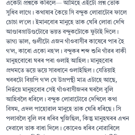
একেটা প্ৰশ্নকে কৰিলে— আমিহে এইটো প্ৰশ্ন তোক
সুধিব লাগে। কথাষাৰ কৈয়ে সি বন্দুক লোৱাটোৰ ফালে
চোচা ল’লে। ইমানবোৰ মানুহে তাক ঘেৰি লোৱা দেখি
আণ্ডাৰগ্ৰাউণ্ডটোৱে ভয়ত বন্দুকটোকে ফুটাই দিলে।
ভাগ্য ভাল, গুলীটো এজন গাঁওবাসীৰ কাষেৰে পাৰ হৈ
গ’ল, কাৰো একো নহ’ল। বন্দুকৰ শব্দ শুনি গাঁৱৰ বাকী
মানুহবোৰো ঘৰৰ পৰা ওলাই আহিল। মানুহবোৰ
প্ৰথমতে ভয়ে ভয়ে সাৱধানে ওলাইছিল। যেতিয়াই
খবৰটো বিয়পি গ’ল যে উগ্ৰপন্থী মাত্ৰ এটাহে আছে,
নিৰ্ভয়ে মানুহবোৰ সেই গাঁওবাসীজনৰ ঘৰলৈ বুলি
আহিবলৈ ধৰিলে। বন্দুক লোৱাটোৱে দেখিলে কথা
বিষম, এদল পাহোৱাল মানুহে তাক ঘেৰি ধৰিছে। সি
পলাবলৈ বুলি লৰ ধৰিব খুজিছিল, কিন্তু মানুহঘৰৰ এখন
দেৱালে তাক বাধা দিলে। কোনেও ধৰিব নোৱাৰিলে