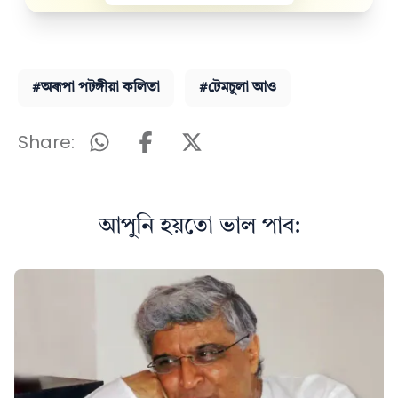
#অৰূপা পটঙ্গীয়া কলিতা
#টেমচুলা আও
Share:
আপুনি হয়তো ভাল পাব: