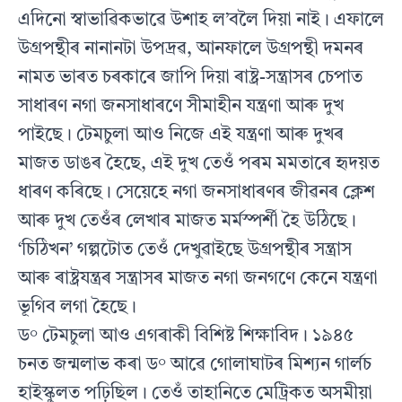
এদিনো স্বাভাৱিকভাৱে উশাহ ল’বলৈ দিয়া নাই। এফালে
উগ্ৰপন্থীৰ নানানটা উপদ্ৰৱ, আনফালে উগ্ৰপন্থী দমনৰ
নামত ভাৰত চৰকাৰে জাপি দিয়া ৰাষ্ট্ৰ-সন্ত্ৰাসৰ চেপাত
সাধাৰণ নগা জনসাধাৰণে সীমাহীন যন্ত্ৰণা আৰু দুখ
পাইছে। টেমচুলা আও নিজে এই যন্ত্ৰণা আৰু দুখৰ
মাজত ডাঙৰ হৈছে, এই দুখ তেওঁ পৰম মমতাৰে হৃদয়ত
ধাৰণ কৰিছে। সেয়েহে নগা জনসাধাৰণৰ জীৱনৰ ক্লেশ
আৰু দুখ তেওঁৰ লেখাৰ মাজত মৰ্মস্পৰ্শী হৈ উঠিছে।
‘চিঠিখন’ গল্পটোত তেওঁ দেখুৱাইছে উগ্ৰপন্থীৰ সন্ত্ৰাস
আৰু ৰাষ্ট্ৰযন্ত্ৰৰ সন্ত্ৰাসৰ মাজত নগা জনগণে কেনে যন্ত্ৰণা
ভূগিব লগা হৈছে।
ড° টেমচুলা আও এগৰাকী বিশিষ্ট শিক্ষাবিদ। ১৯৪৫
চনত জন্মলাভ কৰা ড° আৱে গোলাঘাটৰ মিশ্যন গাৰ্লচ
হাইস্কুলত পঢ়িছিল। তেওঁ তাহানিতে মেট্ৰিকত অসমীয়া