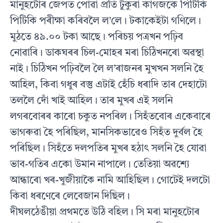
মানুহটোৰ জেপত পোৱা প্ৰতি টুকুৰা কাগজকে পিটিকি
পিটিকি পৰীক্ষা কৰিবলৈ ল’লে। টকাকেইটা গণিলে।
মুঠতে ৪৯.০০ টকা আছে। পৰিচয় পত্ৰখন পঢ়িব
নোৱাৰি। ডাকঘৰৰ চিল-মোহৰ মৰা চিঠিখনৰো অৱস্থা
নাই। চিঠিখন পঢ়িবলৈ লৈ ল’ৰাজনৰ মুখখন সলনি হৈ
আহিল, কিবা গধুৰ বস্তু এটাই হেঁচি ধৰাদি তাৰ দেহাটো
তললৈ দোঁ খাই আহিল। তাৰ মুখৰ এই সলনি
লগৰবোৰৰ কাৰো চকুত নপৰিল। সিহঁতবোৰ একেবাৰে
ভাগৰুৱা হৈ পৰিছিল, মানসিকভাৱেও সিহঁত দুৰ্বল হৈ
পৰিছিল। সিহঁতে দলপতিৰ মুখৰ হঠাৎ সলনি হৈ যোৱা
ভাব-গতিৰ একো উমান নাপালে। তেতিয়া অৱশ্যে
আন্ধাৰো খৰ-খুজীয়াকৈ নামি আহিছিল। গোটেই দলটো
কিবা ধৰণেৰে লেবেজান দিছিল।
দীঘলঠেঙীয়া প্ৰথমতে উঠি বহিল। সি মৰা মানুহটোৰ