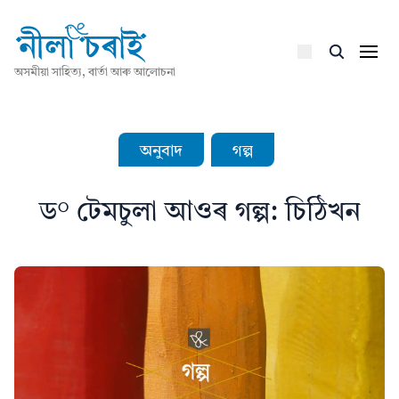
অসমীয়া সাহিত্য, বাৰ্তা আৰু আলোচনা
অনুবাদ
গল্প
ড° টেমচুলা আওৰ গল্প: চিঠিখন