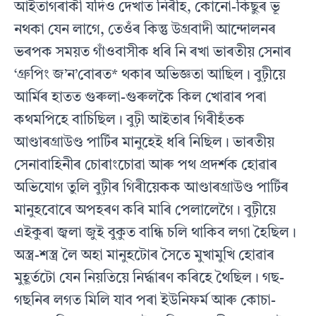
আইতাগৰাকী যদিও দেখাত নিৰীহ, কোনো-কিছুৰ ভূ
নথকা যেন লাগে, তেওঁৰ কিন্তু উগ্ৰবাদী আন্দোলনৰ
ভৰপক সময়ত গাঁওবাসীক ধৰি নি ৰখা ভাৰতীয় সেনাৰ
‘গ্ৰুপিং জ’ন’বোৰত* থকাৰ অভিজ্ঞতা আছিল। বুঢ়ীয়ে
আৰ্মিৰ হাতত গুৰুলা-গুৰুলকৈ কিল খোৱাৰ পৰা
কথমপিহে বাচিছিল। বুঢ়ী আইতাৰ গিৰীহঁতক
আণ্ডাৰগ্ৰাউণ্ড পাৰ্টিৰ মানুহেই ধৰি নিছিল। ভাৰতীয়
সেনাবাহিনীৰ চোৰাংচোৱা আৰু পথ প্ৰদৰ্শক হোৱাৰ
অভিযোগ তুলি বুঢ়ীৰ গিৰীয়েকক আণ্ডাৰগ্ৰাউণ্ড পাৰ্টিৰ
মানুহবোৰে অপহৰণ কৰি মাৰি পেলালেগৈ। বুঢ়ীয়ে
এইকুৰা জ্বলা জুই বুকুত বান্ধি চলি থাকিব লগা হৈছিল।
অস্ত্ৰ-শস্ত্ৰ লৈ অহা মানুহটোৰ সৈতে মুখামুখি হোৱাৰ
মুহূৰ্তটো যেন নিয়তিয়ে নিৰ্দ্ধাৰণ কৰিহে থৈছিল। গছ-
গছনিৰ লগত মিলি যাব পৰা ইউনিফৰ্ম আৰু কোচা-