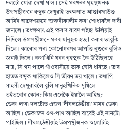
দলটো যোৱা দেখা গ’ল। সেই ঘৰখনৰ গৃহস্থজনক
উগ্ৰপন্থীজনে বন্দুক দেখুৱাই তৎক্ষণাত আণ্ডাৰগ্ৰাউণ্ড
আৰ্মিৰ আদেশক্ৰমে ‘জৰুৰীকালীন কৰ’ শোধাবলৈ দাবী
জনালে। তৎক্ষণাৎ এই ‘কৰ’ৰ বাবদ পইছা উলিয়াই
নিদিলে উগ্ৰপন্থীজনে ঘৰৰ মানুহক হত্যা কৰাৰ ভাবুকি
দিলে। কাৰোৰ পৰা কোনোধৰণৰ আপত্তি নুশুনে বুলিও
জনাই দিলে। কথাখিনি ঘৰৰ গৃহস্থক কৈ উঠিছিলহে
মাত্ৰ, সি গম পালে গাঁওবাসীয়ে তাক ঘেৰি ধৰিছে। তাৰ
হাতত বন্দুক থাকিলেও সি ভীষণ ভয় খালে। তথাপি
সাহসী দেখুৱাবলৈ বুলি মানুহখিনিক সুধিলে—
তহঁতবোৰ কোন? কিয় এনেকৈ ইয়ালৈ আহিছ?
ডেকা ল’ৰা দলটোত এজন ‘দীঘলঠেঙীয়া’ নামৰ ডেকা
আছিল। ডেকাজন ওখ-পাখ আছিল বাবেই এই নামটো
পাইছিল। দীঘলঠেঙীয়াই উগ্ৰপন্থীজনক ওলোটাই