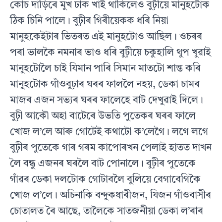
কোচ দাড়িৰে মুখ ঢাক খাই থাকিলেও বুঢ়ীয়ে মানুহটোক
ঠিক চিনি পালে। বুঢ়ীৰ গিৰীয়েকক ধৰি নিয়া
মানুহকেইটাৰ ভিতৰত এই মানুহটোও আছিল। ওচৰৰ
পৰা ভালকৈ নমনাৰ ভাও ধৰি বুঢ়ীয়ে চকুহালি থুপ খুৱাই
মানুহটোলৈ চাই যিমান পাৰি সিমান মাতটো শান্ত কৰি
মানুহটোক গাঁওবুঢ়াৰ ঘৰৰ ফাললৈ নহয়, ডেকা চামৰ
মাজৰ এজন সভ্যৰ ঘৰৰ ফালেহে বাট দেখুৱাই দিলে।
বুঢ়ী আকৌ অহা বাটেৰে উভতি পুতেকৰ ঘৰৰ ফালে
খোজ ল’লে আৰু গোটেই কথাটো ক’লেগৈ। লগে লগে
বুঢ়ীৰ পুতেকে গাৰ গৰম কাপোৰখন পেলাই হাতত দাখন
লৈ বন্ধু এজনৰ ঘৰলৈ বাট পোনালে। বুঢ়ীৰ পুতেকে
গাঁৱৰ ডেকা দলটোক গোটাবলৈ বুলিয়ে বেগাবেগিকৈ
খোজ ল’লে। অচিনাকি বন্দুকধাৰীজন, যিজন গাঁওবাসীৰ
চোতালত ৰৈ আছে, তালৈকে সাতজনীয়া ডেকা ল’ৰাৰ