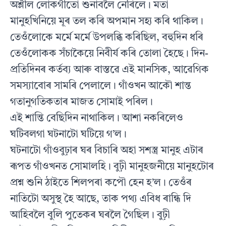
অশ্লীল লোকগীতো শুনাবলৈ নেৰিলে। মতা
মানুহখিনিয়ে মূৰ তল কৰি অপমান সহ্য কৰি থাকিল।
তেওঁলোকে মৰ্মে মৰ্মে উপলব্ধি কৰিছিল, বহুদিন ধৰি
তেওঁলোকক সঁচাকৈয়ে নিবীৰ্য কৰি তোলা হৈছে। দিন-
প্ৰতিদিনৰ কৰ্তব্য আৰু বাস্তৱে এই মানসিক, আৱেগিক
সমস্যাবোৰ সামৰি পেলালে। গাঁওখন আকৌ শান্ত
গতানুগতিকতাৰ মাজত সোমাই পৰিল।
এই শান্তি বেছিদিন নাথাকিল। আশা নকৰিলেও
ঘটিবলগা ঘটনাটো ঘটিয়ে গ’ল।
ঘটনাটো গাঁওবুঢ়াৰ ঘৰ বিচাৰি অহা সশস্ত্ৰ মানুহ এটাৰ
ৰূপত গাঁওখনত সোমালহি। বুঢ়ী মানুহজনীয়ে মানুহটোৰ
প্ৰশ্ন শুনি ঠাইতে শিলপৰা কপৌ হেন হ’ল। তেওঁৰ
নাতিটো অসুস্থ হৈ আছে, তাক পথ্য এবিধ ৰান্ধি দি
আহিবলৈ বুলি পুতেকৰ ঘৰলৈ গৈছিল। বুঢ়ী