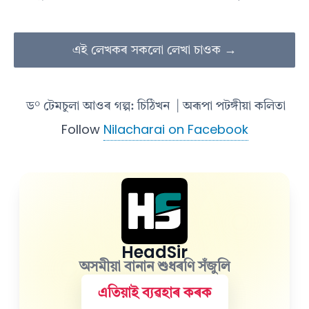
এই লেখকৰ সকলো লেখা চাওক →
ড° টেমচুলা আওৰ গল্প: চিঠিখন
| অৰূপা পটঙ্গীয়া কলিতা
Follow
Nilacharai on Facebook
HeadSir
অসমীয়া বানান শুধৰণি সঁজুলি
এতিয়াই ব্যৱহাৰ কৰক