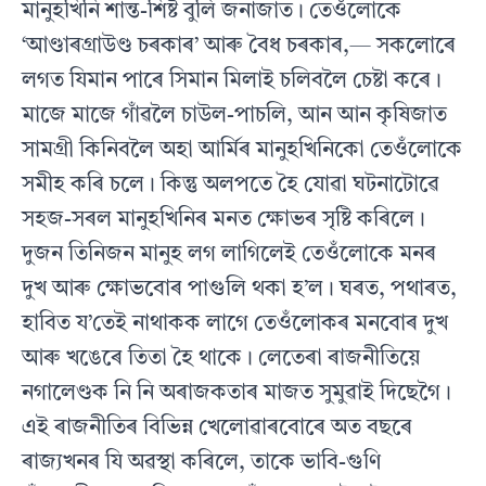
মানুহখিনি শান্ত-শিষ্ট বুলি জনাজাত। তেওঁলোকে
‘আণ্ডাৰগ্ৰাউণ্ড চৰকাৰ’ আৰু বৈধ চৰকাৰ,— সকলোৰে
লগত যিমান পাৰে সিমান মিলাই চলিবলৈ চেষ্টা কৰে।
মাজে মাজে গাঁৱলৈ চাউল-পাচলি, আন আন কৃষিজাত
সামগ্ৰী কিনিবলৈ অহা আৰ্মিৰ মানুহখিনিকো তেওঁলোকে
সমীহ কৰি চলে। কিন্তু অলপতে হৈ যোৱা ঘটনাটোৱে
সহজ-সৰল মানুহখিনিৰ মনত ক্ষোভৰ সৃষ্টি কৰিলে।
দুজন তিনিজন মানুহ লগ লাগিলেই তেওঁলোকে মনৰ
দুখ আৰু ক্ষোভবোৰ পাগুলি থকা হ’ল। ঘৰত, পথাৰত,
হাবিত য’তেই নাথাকক লাগে তেওঁলোকৰ মনবোৰ দুখ
আৰু খঙেৰে তিতা হৈ থাকে। লেতেৰা ৰাজনীতিয়ে
নগালেণ্ডক নি নি অৰাজকতাৰ মাজত সুমুৱাই দিছেগৈ।
এই ৰাজনীতিৰ বিভিন্ন খেলোৱাৰবোৰে অত বছৰে
ৰাজ্যখনৰ যি অৱস্থা কৰিলে, তাকে ভাবি-গুণি