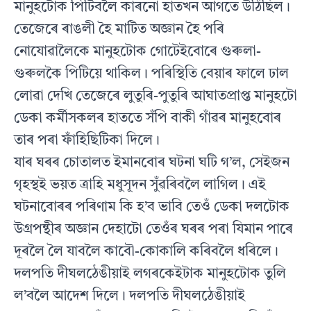
মানুহটোক পিটিবলৈ কাৰনো হাতখন আগতে উঠিছিল।
তেজেৰে ৰাঙলী হৈ মাটিত অজ্ঞান হৈ পৰি
নোযোৱালৈকে মানুহটোক গোটেইবোৰে গুৰুলা-
গুৰুলকৈ পিটিয়ে থাকিল। পৰিস্থিতি বেয়াৰ ফালে ঢাল
লোৱা দেখি তেজেৰে লুতুৰি-পুতুৰি আঘাতপ্ৰাপ্ত মানুহটো
ডেকা কৰ্মীসকলৰ হাততে সঁপি বাকী গাঁৱৰ মানুহবোৰ
তাৰ পৰা ফাঁহিছিটিকা দিলে।
যাৰ ঘৰৰ চোতালত ইমানবোৰ ঘটনা ঘটি গ’ল, সেইজন
গৃহস্থই ভয়ত ত্ৰাহি মধুসূদন সুঁৱৰিবলৈ লাগিল। এই
ঘটনাবোৰৰ পৰিণাম কি হ’ব ভাবি তেওঁ ডেকা দলটোক
উগ্ৰপন্থীৰ অজ্ঞান দেহাটো তেওঁৰ ঘৰৰ পৰা যিমান পাৰে
দূৰলৈ লৈ যাবলৈ কাবৌ-কোকালি কৰিবলৈ ধৰিলে।
দলপতি দীঘলঠেঙীয়াই লগৰকেইটাক মানুহটোক তুলি
ল’বলৈ আদেশ দিলে। দলপতি দীঘলঠেঙীয়াই