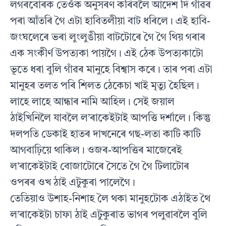
লগৰবোৰক তেওঁক অনুসৰণ কৰিবলৈ আদেশ দি গাঁৱৰ
পৰা আঁতৰি গৈ এটা হাবিতলীয়া বাট ধৰিলে। এই হাবি-
জংঘলেৰে ভৰা লুংলুঙীয়া বাটটোৰে গৈ গৈ থিয় গৰাৰ
এক সংকীৰ্ণ উপত্যকা পায়গৈ। এই ঠেক উপত্যকাটো
ভূতে ধৰা বুলি গাঁৱৰ মানুহে বিশ্বাস কৰে। তাৰ পৰা এটা
মানুহৰ তলত পৰি শিলত ঠেকেচা খাই মৃত্যু হৈছিল।
লাহে লাহে আন্ধাৰ নামি আহিল। সেই জয়াল
ঠাইখিনিলৈ যাবলৈ ল’ৰাকেইটাই আপত্তি দৰ্শালে। কিন্তু
দলপতি ডেকাই হাতৰ দাখনেৰে গছ-লতা কাটি কাটি
আগবাঢ়িয়ে থাকিল। ওজৰ-আপত্তিৰ মাজেৰেই
ল’ৰাকেইটাই বোজাটোৰে সৈতে গৈ গৈ টিলাটোৰ
ওপৰৰ ওখ ঠাই এটুকুৰা পালেগৈ।
তেতিয়াও উশাহ-নিশাহ লৈ থকা মানুহটোক এঠাইত থৈ
ল’ৰাকেইটা চাফা ঠাই এটুকুৰাত ভাগৰ পলুৱাবলৈ বুলি