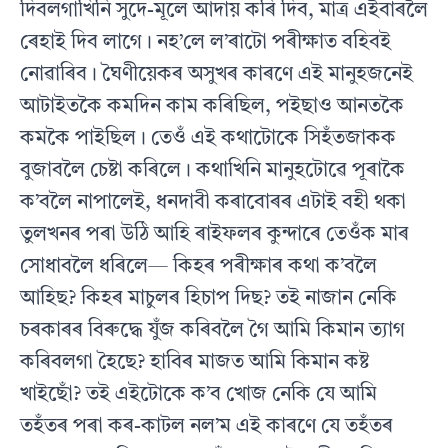
দিবলগাখিনি সুদে-মূলে আদায় কৰি দিব, মাত্ৰ এইবাৰলৈ
ৰেহাই দিব লাগে। নহ’লে ল’ৰাটো পৰীক্ষাত বহিবই
নোৱাৰিব। ঘৈণীয়েকৰ অসুখৰ কাৰণে এই মানুহজনেই
আটাইতকৈ কমদিন কাম কৰিছিল, পইছাও আনতকৈ
কমকৈ পাইছিল। তেওঁ এই কথাটোকে সিহঁতজাকক
বুজাবলৈ চেষ্টা কৰিলে। কথাখিনি মানুহটোৱে পূৰাকৈ
ক’বলৈ নাপালেই, ধনদাবী কৰাবোৰৰ এটাই বহী থকা
তুলখনৰ পৰা উঠি আহি ৰাইফলৰ কুন্দাৰে তেওঁক মাৰ
সোধাবলৈ ধৰিলে— কিহৰ পৰীক্ষাৰ কথা ক’বলৈ
আহিছ? কিহৰ মাচুলৰ হিচাপ দিছ? তই নাজান নেকি
চৰকাৰৰ বিৰুদ্ধে যুঁজ কৰিবলৈ গৈ আমি কিমান ত্যাগ
কৰিবলগা হৈছে? হাবিৰ মাজত আমি কিমান কষ্ট
খাইছোঁ? তই এইটোকে ক’ব খোজ নেকি যে আমি
তহঁতৰ পৰা কৰ-কাটল নল’ম এই কাৰণে যে তহঁতৰ