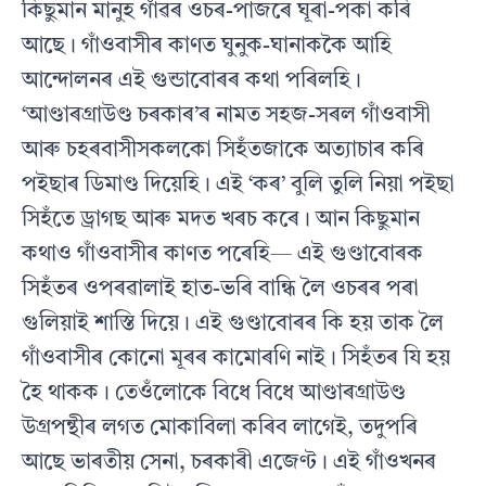
কিছুমান মানুহ গাঁৱৰ ওচৰ-পাজৰে ঘূৰা-পকা কৰি
আছে। গাঁওবাসীৰ কাণত ঘুনুক-ঘানাককৈ আহি
আন্দোলনৰ এই গুন্ডাবোৰৰ কথা পৰিলহি।
‘আণ্ডাৰগ্ৰাউণ্ড চৰকাৰ’ৰ নামত সহজ-সৰল গাঁওবাসী
আৰু চহৰবাসীসকলকো সিহঁতজাকে অত্যাচাৰ কৰি
পইছাৰ ডিমাণ্ড দিয়েহি। এই ‘কৰ’ বুলি তুলি নিয়া পইছা
সিহঁতে ড্ৰাগছ আৰু মদত খৰচ কৰে। আন কিছুমান
কথাও গাঁওবাসীৰ কাণত পৰেহি— এই গুণ্ডাবোৰক
সিহঁতৰ ওপৰৱালাই হাত-ভৰি বান্ধি লৈ ওচৰৰ পৰা
গুলিয়াই শাস্তি দিয়ে। এই গুণ্ডাবোৰৰ কি হয় তাক লৈ
গাঁওবাসীৰ কোনো মূৰৰ কামোৰণি নাই। সিহঁতৰ যি হয়
হৈ থাকক। তেওঁলোকে বিধে বিধে আণ্ডাৰগ্ৰাউণ্ড
উগ্ৰপন্থীৰ লগত মোকাবিলা কৰিব লাগেই, তদুপৰি
আছে ভাৰতীয় সেনা, চৰকাৰী এজেণ্ট। এই গাঁওখনৰ