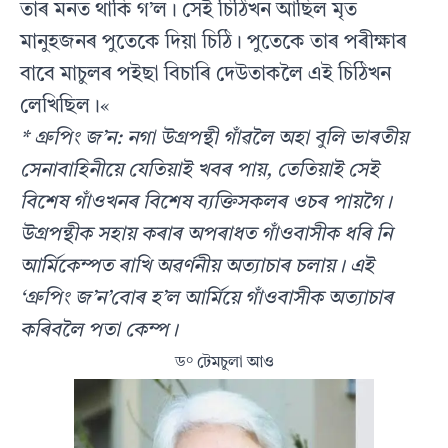
তাৰ মনত থাকি গ’ল। সেই চিঠিখন আছিল মৃত
মানুহজনৰ পুতেকে দিয়া চিঠি। পুতেকে তাৰ পৰীক্ষাৰ
বাবে মাচুলৰ পইছা বিচাৰি দেউতাকলৈ এই চিঠিখন
লেখিছিল।«
* গ্ৰুপিং জ’ন: নগা উগ্ৰপন্থী গাঁৱলৈ অহা বুলি ভাৰতীয়
সেনাবাহিনীয়ে যেতিয়াই খবৰ পায়, তেতিয়াই সেই
বিশেষ গাঁওখনৰ বিশেষ ব্যক্তিসকলৰ ওচৰ পায়গৈ।
উগ্ৰপন্থীক সহায় কৰাৰ অপৰাধত গাঁওবাসীক ধৰি নি
আৰ্মিকেম্পত ৰাখি অৱৰ্ণনীয় অত্যাচাৰ চলায়। এই
‘গ্ৰুপিং জ’ন’বোৰ হ’ল আৰ্মিয়ে গাঁওবাসীক অত্যাচাৰ
কৰিবলৈ পতা কেম্প।
ড° টেমচুলা আও