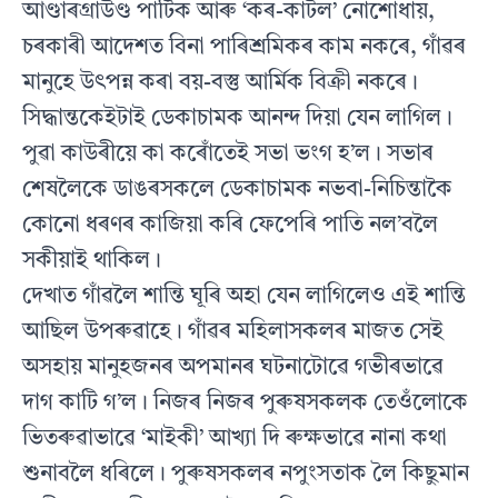
আণ্ডাৰগ্ৰাউণ্ড পাৰ্টিক আৰু ‘কৰ-কাটল’ নোশোধায়,
চৰকাৰী আদেশত বিনা পাৰিশ্ৰমিকৰ কাম নকৰে, গাঁৱৰ
মানুহে উৎপন্ন কৰা বয়-বস্তু আৰ্মিক বিক্ৰী নকৰে।
সিদ্ধান্তকেইটাই ডেকাচামক আনন্দ দিয়া যেন লাগিল।
পুৱা কাউৰীয়ে কা কৰোঁতেই সভা ভংগ হ’ল। সভাৰ
শেষলৈকে ডাঙৰসকলে ডেকাচামক নভবা-নিচিন্তাকৈ
কোনো ধৰণৰ কাজিয়া কৰি ফেপেৰি পাতি নল’বলৈ
সকীয়াই থাকিল।
দেখাত গাঁৱলৈ শান্তি ঘূৰি অহা যেন লাগিলেও এই শান্তি
আছিল উপৰুৱাহে। গাঁৱৰ মহিলাসকলৰ মাজত সেই
অসহায় মানুহজনৰ অপমানৰ ঘটনাটোৱে গভীৰভাৱে
দাগ কাটি গ’ল। নিজৰ নিজৰ পুৰুষসকলক তেওঁলোকে
ভিতৰুৱাভাৱে ‘মাইকী’ আখ্যা দি ৰুক্ষভাৱে নানা কথা
শুনাবলৈ ধৰিলে। পুৰুষসকলৰ নপুংসতাক লৈ কিছুমান