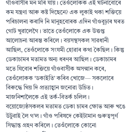
গাঁওবাসীৰ মন মৰি যায়। তেওঁলোকক এই ঘটনাবোৰে
কম যন্ত্ৰণা আৰু কষ্ট দিছেনে? এক লুকাই থকা শক্তিয়ে
পৰিচালনা কৰাদি নি মানুহবোৰক এদিন গাঁওবুঢ়াৰ ঘৰত
গোট খুৱালেগৈ। তাতে তেওঁলোকে এক উত্তপ্ত
আলোচনা আৰম্ভ কৰিলে। বয়সস্থসকল সাৱধানী
আছিল, তেওঁলোকে সংযমী হোৱাৰ কথা কৈছিল। কিন্তু
ডেকাচামৰ মতামত অন্য ধৰণৰ আছিল। ডেকাচামৰ
মতে যিবোৰ শক্তিয়ে গাঁওবাসীক অসন্মান কৰে,
তেওঁলোকক ‘ডকাইতি’ কৰিব খোজে— সকলোৰে
বিৰুদ্ধে থিয় দি প্ৰত্যাহ্বান জনোৱা উচিত।
মাজনিশালৈকে এই তৰ্ক-বিতৰ্ক চলিল।
বয়োজ্যেষ্ঠসকলৰ মতামত ডেকা চামৰ ক্ষোভ আৰু খঙে
উটুৱাই লৈ গ’ল। গাঁও পৰিষদে কেইটামান গুৰুত্বপূৰ্ণ
সিদ্ধান্ত গ্ৰহণ কৰিলে। তেওঁলোকে কোনো