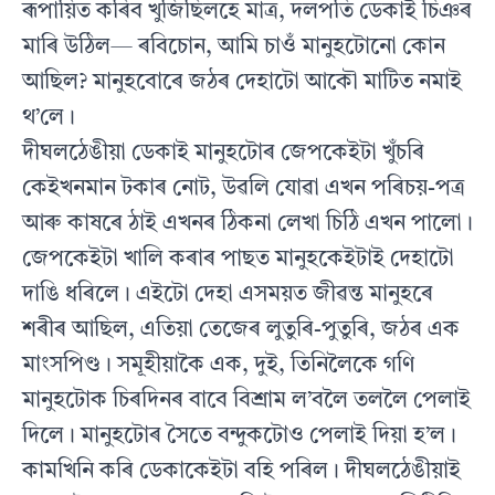
ৰূপায়িত কৰিব খুজিছিলহে মাত্ৰ, দলপতি ডেকাই চিঞৰ
মাৰি উঠিল— ৰবিচোন, আমি চাওঁ মানুহটোনো কোন
আছিল? মানুহবোৰে জঠৰ দেহাটো আকৌ মাটিত নমাই
থ’লে।
দীঘলঠেঙীয়া ডেকাই মানুহটোৰ জেপকেইটা খুঁচৰি
কেইখনমান টকাৰ নোট, উৱলি যোৱা এখন পৰিচয়-পত্ৰ
আৰু কাষৰে ঠাই এখনৰ ঠিকনা লেখা চিঠি এখন পালো।
জেপকেইটা খালি কৰাৰ পাছত মানুহকেইটাই দেহাটো
দাঙি ধৰিলে। এইটো দেহা এসময়ত জীৱন্ত মানুহৰে
শৰীৰ আছিল, এতিয়া তেজেৰ লুতুৰি-পুতুৰি, জঠৰ এক
মাংসপিণ্ড। সমূহীয়াকৈ এক, দুই, তিনিলৈকে গণি
মানুহটোক চিৰদিনৰ বাবে বিশ্ৰাম ল’বলৈ তললৈ পেলাই
দিলে। মানুহটোৰ সৈতে বন্দুকটোও পেলাই দিয়া হ’ল।
কামখিনি কৰি ডেকাকেইটা বহি পৰিল। দীঘলঠেঙীয়াই