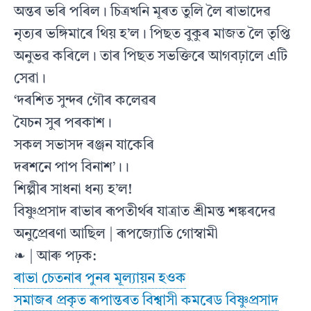
অন্তৰ ভৰি পৰিল। চিত্ৰখনি মূৰত তুলি লৈ ৰাভাদেৱ
নৃত্যৰ ভঙ্গিমাৰে থিয় হ’ল। পিছত বুকুৰ মাজত লৈ তৃপ্তি
অনুভৱ কৰিলে। তাৰ পিছত সভক্তিৰে আগবঢ়ালে এটি
সেৱা।
‘দৰশিত সুন্দৰ গৌৰ কলেৱৰ
যৈচন সুৰ পৰকাশ।
সকল সভাসদ ৰঞ্জন যাকেৰি
দৰশনে পাপ বিনাশ’।।
শিল্পীৰ সাধনা ধন্য হ’ল!
বিষ্ণুপ্ৰসাদ ৰাভাৰ ৰূপতীৰ্থৰ যাত্ৰাত শ্ৰীমন্ত শঙ্কৰদেৱ
অনুপ্ৰেৰণা আছিল | ৰূপজ্যোতি গোস্বামী
❧ | আৰু পঢ়ক:
ৰাভা চেতনাৰ পুনৰ মূল্যায়ন হওক
সমাজৰ প্ৰকৃত ৰূপান্তৰত বিশ্বাসী কমৰেড বিষ্ণুপ্ৰসাদ