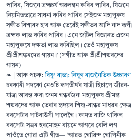
পাৰিব, যিজনে ব্ৰহ্মচৰ্য অৱলম্বন কৰিব পাৰিব, যিজনে
নিয়মিতভাৱে সাধনা কৰিব পাৰিব সেইজন মহাপুৰুষ
সঙ্গীত বিশাৰদ হ’ব আৰু তেৱেঁই সঙ্গীতৰ আদি নাদ ৰূপী
ব্ৰহ্মক লাভ কৰিব পাৰিব। এনে জটিল বিজ্ঞানত এজন
মহাপুৰুষে দক্ষতা লাভ কৰিছিল। তেওঁ মহাপুৰুষ
শ্ৰীশ্ৰীশঙ্কৰদেৱ গায়ন।’ (সঙ্গীত আৰু শ্ৰীশ্ৰীশঙ্কৰদেৱ
গায়ন)
❧ | আৰু পঢ়ক:
বিষ্ণু ৰাভা: নিঘূণ ৰাজনৈতিক উচ্চাৰণ
চৰকাৰী পদকো নেওচি ৰূপতীৰ্থৰ যাত্ৰী হিচাপে জীৱন-
যাত্ৰা আৰম্ভ কৰা জনম গন্ধৰ্বজনা মহাপুৰুষ শ্ৰীমন্ত
শঙ্কৰদেৱ আৰু তেৰাৰ হৃদয়ৰ শিষ্য-বান্ধৱ মাধৱৰ ক্ষেত্ৰ
বৰপেটাৰ পাটবাউসী পালেগৈ। কাণত বাজি থাকিল
বৰপেটা সত্ৰৰ হৰমোহন বায়নে আগৰে বেলি লগ
পাওঁতে গোৱা এটি গীত— ‘আৱত গোৱিন্দ গোপিনীক