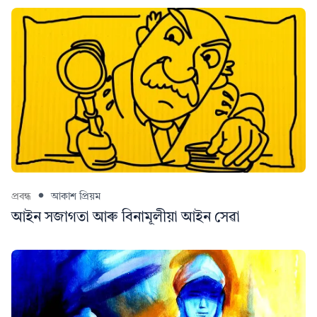
প্ৰবন্ধ
আকাশ প্ৰিয়ম
আইন সজাগতা আৰু বিনামূলীয়া আইন সেৱা