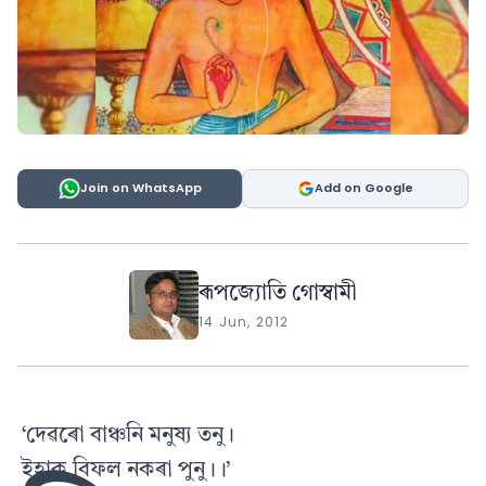
Join on WhatsApp
Add on Google
ৰূপজ্যোতি গোস্বামী
14 Jun, 2012
‘দেৱৰো বাঞ্চনি মনুষ্য তনু।
ইহাক বিফল নকৰা পুনু।।’