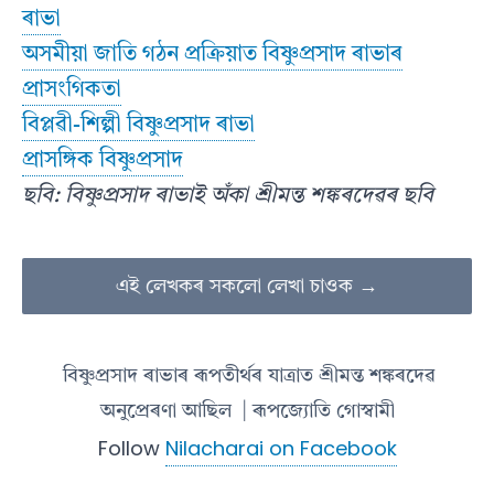
ৰাভা
অসমীয়া জাতি গঠন প্ৰক্ৰিয়াত বিষ্ণুপ্ৰসাদ ৰাভাৰ
প্ৰাসংগিকতা
বিপ্লৱী-শিল্পী বিষ্ণুপ্ৰসাদ ৰাভা
প্ৰাসঙ্গিক বিষ্ণুপ্ৰসাদ
ছবি: বিষ্ণুপ্ৰসাদ ৰাভাই অঁকা শ্ৰীমন্ত শঙ্কৰদেৱৰ ছবি
এই লেখকৰ সকলো লেখা চাওক →
বিষ্ণুপ্ৰসাদ ৰাভাৰ ৰূপতীৰ্থৰ যাত্ৰাত শ্ৰীমন্ত শঙ্কৰদেৱ
অনুপ্ৰেৰণা আছিল
| ৰূপজ্যোতি গোস্বামী
Follow
Nilacharai on Facebook