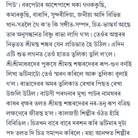
পিউ’। বৰপেটাৰ আশেপাশে থকা গণককুছি,
কমাৰকুছি, বাৰাদি, সুন্দৰীদিয়া, জনীয়া আদি বিভিন্ন
থান-সত্ৰলৈ গৈ ক’ত কি সঙ্গীত-সম্পদ, চিত্ৰ-ভাস্কৰ্য আছে
তাৰ অনুসন্ধানত বিষ্ণু ৰাভা লাগি গ’ল। তেওঁৰ অন্তৰৰ
নিভৃতত শ্ৰীমন্ত শঙ্কৰ যেন প্ৰতিভাত হৈ উঠিল। এদিন
এটি শুভ লগনত তেওঁ হাতত তুলিকা তুলি ল’লে।
শ্ৰীশ্ৰীমাধৱদেৱ পুৰুষে শ্ৰীমন্ত শঙ্কৰদেৱৰ ৰূপ-গুণ বৰ্ণাই
লিখা ভটিমাটো তেওঁ স্মৰণ কৰিলে আৰু তুলিকা বুলাই
গ’ল। ৰাভাদেৱৰ অমৰ তুলিকাত ৰেখাৰ পিছত ৰেখা
উজলি উঠিল। বাউসী পৰগনাৰ মুখ্য পাটৰ নামঘৰৰ
কাষৰ বৃক্ষৰ তলত শ্ৰীমন্ত শঙ্কৰদেৱৰ নৰ-তনু ৰূপ বত্ৰিছ
লক্ষণেৰে জীৱন্ত হ’ল। কালজয়ী শিল্পীৰ ওঁঠত হাঁহি
বিৰিঙিল। চিত্ৰখন বাৰে বাৰে দৰশন কৰি ভটিমাৰ দুটা
পদ তলত দি চিত্ৰ সমাপন কৰিলে। মহা আনন্দত শিল্পীৰ