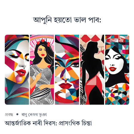
আপুনি হয়তো ভাল পাব:
প্ৰবন্ধ
ৰাণু নেওগ ভূঞা
আন্তৰ্জাতিক নাৰী দিৱস: প্ৰাসংগিক চিন্তা