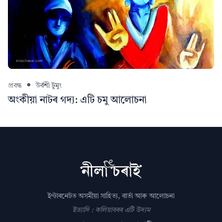
প্ৰবন্ধ
উৰ্বশী টুমুং
অংকীয়া নাটৰ গদ্য: এটি চমু আলোচনা
ইণ্টাৰনেটত অসমীয়া সাহিত্য, বাৰ্তা আৰু আলোচনা
ইত্যাদি : কলিয়াবৰৰ এটি উদ্যম