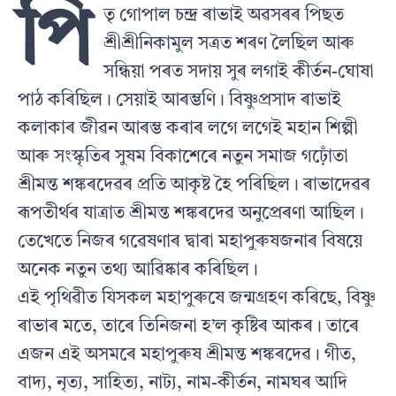
পি
তৃ গোপাল চন্দ্ৰ ৰাভাই অৱসৰৰ পিছত
শ্ৰীশ্ৰীনিকামুল সত্ৰত শৰণ লৈছিল আৰু
সন্ধিয়া পৰত সদায় সুৰ লগাই কীৰ্তন-ঘোষা
পাঠ কৰিছিল। সেয়াই আৰম্ভণি। বিষ্ণুপ্ৰসাদ ৰাভাই
কলাকাৰ জীৱন আৰম্ভ কৰাৰ লগে লগেই মহান শিল্পী
আৰু সংস্কৃতিৰ সুষম বিকাশেৰে নতুন সমাজ গঢ়োঁতা
শ্ৰীমন্ত শঙ্কৰদেৱৰ প্ৰতি আকৃষ্ট হৈ পৰিছিল। ৰাভাদেৱৰ
ৰূপতীৰ্থৰ যাত্ৰাত শ্ৰীমন্ত শঙ্কৰদেৱ অনুপ্ৰেৰণা আছিল।
তেখেতে নিজৰ গৱেষণাৰ দ্বাৰা মহাপুৰুষজনাৰ বিষয়ে
অনেক নতুন তথ্য আৱিষ্কাৰ কৰিছিল।
এই পৃথিৱীত যিসকল মহাপুৰুষে জন্মগ্ৰহণ কৰিছে, বিষ্ণু
ৰাভাৰ মতে, তাৰে তিনিজনা হ’ল কৃষ্টিৰ আকৰ। তাৰে
এজন এই অসমৰে মহাপুৰুষ শ্ৰীমন্ত শঙ্কৰদেৱ। গীত,
বাদ্য, নৃত্য, সাহিত্য, নাট্য, নাম-কীৰ্তন, নামঘৰ আদি