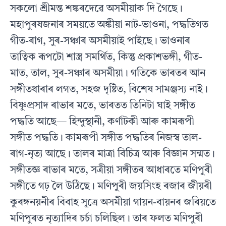
সকলো শ্ৰীমন্ত শঙ্কৰদেৱে অসমীয়াক দি গৈছে।
মহাপুৰষজনাৰ সময়তে অঙ্কীয়া নাট-ভাওনা, পদ্ধতিগত
গীত-ৰাগ, সুৰ-সঞ্চাৰ অসমীয়াই পাইছে। ভাওনাৰ
তাত্বিক ৰূপটো শাস্ত্ৰ সমৰ্থিত, কিন্তু প্ৰকাশভঙ্গী, গীত-
মাত, তাল, সুৰ-সঞ্চাৰ অসমীয়া। গতিকে ভাৰতৰ আন
সঙ্গীতধাৰাৰ লগত, সহজ দৃষ্টিত, বিশেষ সামঞ্জস্য নাই।
বিষ্ণুপ্ৰসাদ ৰাভাৰ মতে, ভাৰতত তিনিটা ঘাই সঙ্গীত
পদ্ধতি আছে— হিন্দুস্থানী, কৰ্ণাটকী আৰু কামৰূপী
সঙ্গীত পদ্ধতি। কামৰূপী সঙ্গীত পদ্ধতিৰ নিজস্ব তাল-
ৰাগ-নৃত্য আছে। তালৰ মাত্ৰা বিচিত্ৰ আৰু বিজ্ঞান সন্মত।
সঙ্গীতজ্ঞ ৰাভাৰ মতে, সত্ৰীয়া সঙ্গীতৰ আধাৰতে মণিপুৰী
সঙ্গীতে গঢ় লৈ উঠিছে। মণিপুৰী জয়সিংহ ৰজাৰ জীয়ৰী
কুৰঙ্গনয়নীৰ বিবাহ সূত্ৰে অসমীয়া গায়ন-বায়নৰ জৰিয়তে
মণিপুৰত নৃত্যাদিৰ চৰ্চা চলিছিল। তাৰ ফলত মণিপুৰী