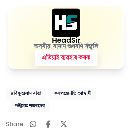
HeadSir
অসমীয়া বানান শুধৰণি সঁজুলি
এতিয়াই ব্যৱহাৰ কৰক
#বিষ্ণুপ্ৰসাদ ৰাভা
#ৰূপজ্যোতি গোস্বামী
#শ্ৰীমন্ত শঙ্কৰদেৱ
Share: