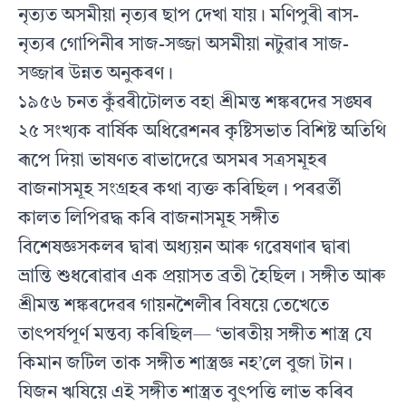
নৃত্যত অসমীয়া নৃত্যৰ ছাপ দেখা যায়। মণিপুৰী ৰাস-
নৃত্যৰ গোপিনীৰ সাজ-সজ্জা অসমীয়া নটুৱাৰ সাজ-
সজ্জাৰ উন্নত অনুকৰণ।
১৯৫৬ চনত কুঁৱৰীটোলত বহা শ্ৰীমন্ত শঙ্কৰদেৱ সঙ্ঘৰ
২৫ সংখ্যক বাৰ্ষিক অধিৱেশনৰ কৃষ্টিসভাত বিশিষ্ট অতিথি
ৰূপে দিয়া ভাষণত ৰাভাদেৱে অসমৰ সত্ৰসমূহৰ
বাজনাসমূহ সংগ্ৰহৰ কথা ব্যক্ত কৰিছিল। পৰৱৰ্তী
কালত লিপিৱদ্ধ কৰি বাজনাসমূহ সঙ্গীত
বিশেষজ্ঞসকলৰ দ্বাৰা অধ্যয়ন আৰু গৱেষণাৰ দ্বাৰা
ভ্ৰান্তি শুধৰোৱাৰ এক প্ৰয়াসত ব্ৰতী হৈছিল। সঙ্গীত আৰু
শ্ৰীমন্ত শঙ্কৰদেৱৰ গায়নশৈলীৰ বিষয়ে তেখেতে
তাৎপৰ্যপূৰ্ণ মন্তব্য কৰিছিল— ‘ভাৰতীয় সঙ্গীত শাস্ত্ৰ যে
কিমান জটিল তাক সঙ্গীত শাস্ত্ৰজ্ঞ নহ’লে বুজা টান।
যিজন ঋষিয়ে এই সঙ্গীত শাস্ত্ৰত বুৎপত্তি লাভ কৰিব