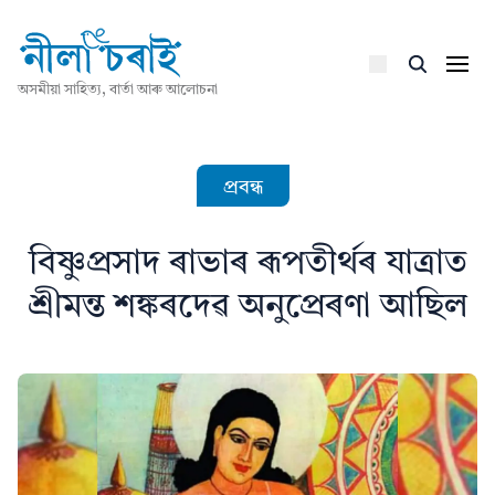
অসমীয়া সাহিত্য, বাৰ্তা আৰু আলোচনা
প্ৰবন্ধ
বিষ্ণুপ্ৰসাদ ৰাভাৰ ৰূপতীৰ্থৰ যাত্ৰাত
শ্ৰীমন্ত শঙ্কৰদেৱ অনুপ্ৰেৰণা আছিল