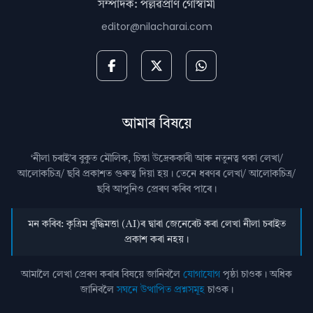
সম্পাদক: পল্লৱপ্ৰাণ গোস্বামী
editor@nilacharai.com
আমাৰ বিষয়ে
‘নীলা চৰাই’ৰ বুকুত মৌলিক, চিন্তা উদ্রেককাৰী আৰু নতুনত্ব থকা লেখা/
আলোকচিত্ৰ/ ছবি প্রকাশত গুৰুত্ব দিয়া হয়। তেনে ধৰণৰ লেখা/ আলোকচিত্ৰ/
ছবি আপুনিও প্রেৰণ কৰিব পাৰে।
মন কৰিব: কৃত্ৰিম বুদ্ধিমত্তা (AI)ৰ দ্বাৰা জেনেৰেট কৰা লেখা নীলা চৰাইত
প্ৰকাশ কৰা নহয়।
আমালৈ লেখা প্ৰেৰণ কৰাৰ বিষয়ে জানিবলৈ
যোগাযোগ
পৃষ্ঠা চাওক। অধিক
জানিবলৈ
সঘনে উত্থাপিত প্ৰশ্নসমূহ
চাওক।