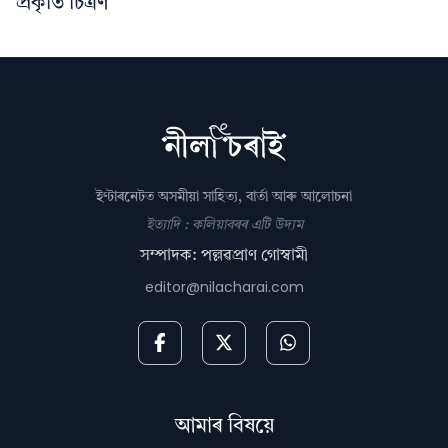
প্ৰকৃতি চিত্ৰণ
ইণ্টাৰনেটত অসমীয়া সাহিত্য, বাৰ্তা আৰু আলোচনা
ইত্যাদি : কলিয়াবৰৰ এটি উদ্যম
সম্পাদক: পল্লৱপ্ৰাণ গোস্বামী
editor@nilacharai.com
আমাৰ বিষয়ে