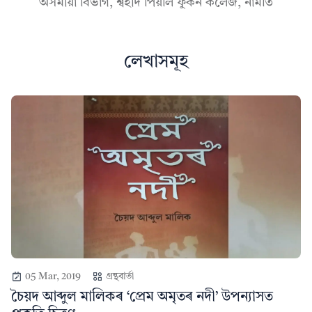
অসমীয়া বিভাগ, শ্বহীদ পিয়লি ফুকন কলেজ, নামতি
লেখাসমূহ
05 Mar, 2019
গ্ৰন্থবাৰ্তা
চৈয়দ আব্দুল মালিকৰ ‘প্ৰেম অমৃতৰ নদী’ উপন্যাসত