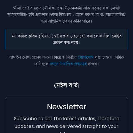
‘নীলা চৰাই’ৰ বুকুত মৌলিক, চিন্তা উদ্রেককাৰী আৰু নতুনত্ব থকা লেখা/
আলোকচিত্ৰ/ ছবি প্রকাশত গুৰুত্ব দিয়া হয়। তেনে ধৰণৰ লেখা/ আলোকচিত্ৰ/
ছবি আপুনিও প্রেৰণ কৰিব পাৰে।
মন কৰিব: কৃত্ৰিম বুদ্ধিমত্তা (AI)ৰ দ্বাৰা জেনেৰেট কৰা লেখা নীলা চৰাইত
প্ৰকাশ কৰা নহয়।
আমালৈ লেখা প্ৰেৰণ কৰাৰ বিষয়ে জানিবলৈ
যোগাযোগ
পৃষ্ঠা চাওক। অধিক
জানিবলৈ
সঘনে উত্থাপিত প্ৰশ্নসমূহ
চাওক।
মেইল বাৰ্তা
Newsletter
Subscribe to get the latest articles, literature
updates, and news delivered straight to your