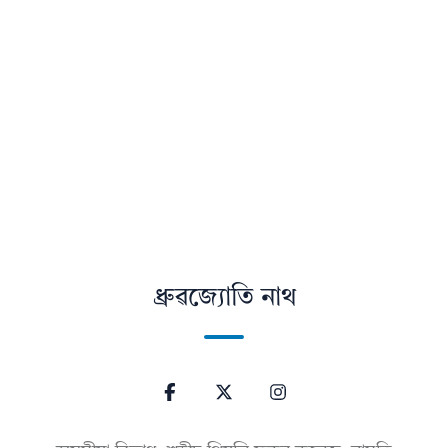
ধ্ৰুৱজ্যোতি নাথ