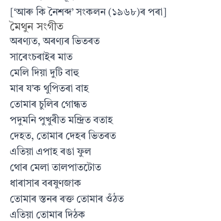
[‘আৰু কি নৈশব্দ’ সংকলন (১৯৬৮)ৰ পৰা]
মৈথুন সংগীত
অৰণ্যত, অৰণ্যৰ ভিতৰত
সাৰেংচৰাইৰ মাত
মেলি দিয়া দুটি বাহু
মাৰ য’ক থুপিতৰা বাহ
তোমাৰ চুলিৰ গোন্ধত
পদুমনি পুখুৰীত মন্দ্রিত বতাহ
দেহত, তোমাৰ দেহৰ ভিতৰত
এতিয়া এপাহ ৰঙা ফুল
থোৰ মেলা তালপাতটোত
ধাৰাসাৰ বৰষুণজাক
তোমাৰ স্তনৰ ৰক্ত তোমাৰ ওঁঠত
এতিয়া তোমাৰ দিঠক