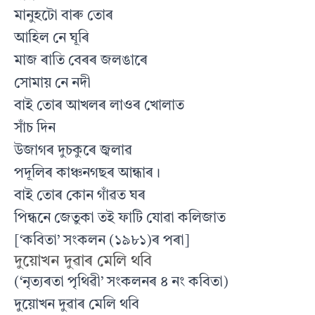
মানুহটো বাৰু তোৰ
আহিল নে ঘূৰি
মাজ ৰাতি বেৰৰ জলঙাৰে
সোমায় নে নদী
বাই তোৰ আখলৰ লাওৰ খোলাত
সাঁচ দিন
উজাগৰ দুচকুৰে জ্বলাৱ
পদূলিৰ কাঞ্চনগছৰ আন্ধাৰ।
বাই তোৰ কোন গাঁৱত ঘৰ
পিন্ধনে জেতুকা তই ফাটি যোৱা কলিজাত
[‘কবিতা’ সংকলন (১৯৮১)ৰ পৰা]
দুয়োখন দুৱাৰ মেলি থবি
(‘নৃত্যৰতা পৃথিৱী’ সংকলনৰ ৪ নং কবিতা)
দুয়োখন দুৱাৰ মেলি থবি