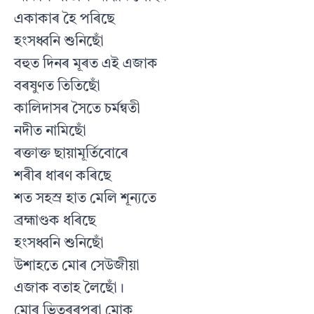
একাকাৰ হৈ পৰিছে
হংসধ্বনি শুনিছোঁ
বহুত দিনৰ মূৰত এই এজাক
বৰষুণত তিতিছোঁ
কালিদাসৰ সৈতে চৰ্মন্বতী
নদীত নামিছোঁ
ৰক্তাক্ত ছায়ামূৰ্তিবোৰে
শৰীৰ ধাৰণ কৰিছে
শত সহস্র হাত মেলি শূন্যতে
ব্রহ্মাণ্ডক ধৰিছে
হংসধ্বনি শুনিছোঁ
উশাহতে মোৰ সেউজীয়া
এজাক বতাহ লৈছোঁ।
মোৰ ভিতৰৰপৰা মোক