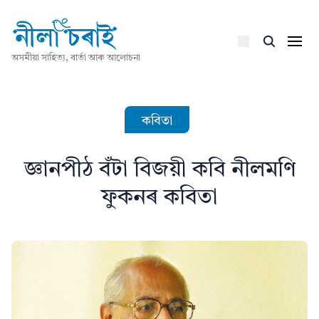
অসমীয়া সাহিত্য, বাৰ্তা আৰু আলোচনা
কবিতা
জ্ঞানপীঠ বঁটা বিজয়ী কবি নীলমণি
ফুকনৰ কবিতা