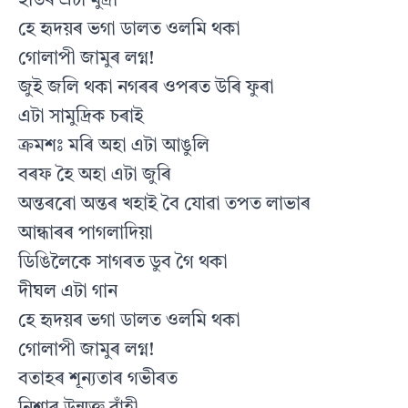
হাতৰ এটা মুদ্ৰা
হে হৃদয়ৰ ভগা ডালত ওলমি থকা
গোলাপী জামুৰ লগ্ন!
জুই জলি থকা নগৰৰ ওপৰত উৰি ফুৰা
এটা সামুদ্ৰিক চৰাই
ক্ৰমশঃ মৰি অহা এটা আঙুলি
বৰফ হৈ অহা এটা জুৰি
অন্তৰৰো অন্তৰ খহাই বৈ যোৱা তপত লাভাৰ
আন্ধাৰৰ পাগলাদিয়া
ডিঙিলৈকে সাগৰত ডুব গৈ থকা
দীঘল এটা গান
হে হৃদয়ৰ ভগা ডালত ওলমি থকা
গোলাপী জামুৰ লগ্ন!
বতাহৰ শূন্যতাৰ গভীৰত