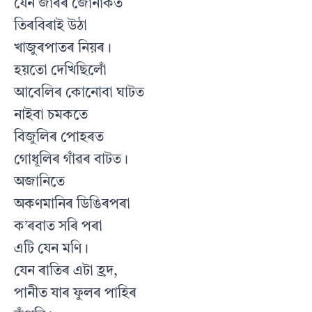
যেন জাৰৰ জোনাকত
তিৰবিৰাই উঠা
খাজুৰপাতৰ নিয়ৰ।
হয়তো দেখিছিলোঁ
আবেলিৰ কোনোবা ঘাটত
নাইবা চমকতে
বিজুলিৰ পোহৰত
গোধূলিৰ গাঁৱৰ বাটত।
অজানিতে
অকণমানিৰ ডিঙিৰপৰা
ক’ৰবাত সৰি পৰা
এটি যেন মণি।
যেন ৰাতিৰ এটা হ্রদ,
পানীত যাৰ ফুলৰ পাহিৰ