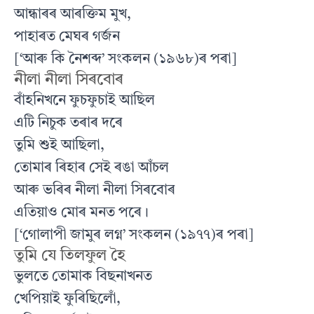
আন্ধাৰৰ আৰক্তিম মুখ,
পাহাৰত মেঘৰ গর্জন
[‘আৰু কি নৈশব্দ’ সংকলন (১৯৬৮)ৰ পৰা]
নীলা নীলা সিৰবোৰ
বাঁহনিখনে ফুচফুচাই আছিল
এটি নিচুক তৰাৰ দৰে
তুমি শুই আছিলা,
তোমাৰ ৰিহাৰ সেই ৰঙা আঁচল
আৰু ভৰিৰ নীলা নীলা সিৰবোৰ
এতিয়াও মোৰ মনত পৰে।
[‘গোলাপী জামুৰ লগ্ন’ সংকলন (১৯৭৭)ৰ পৰা]
তুমি যে তিলফুল হৈ
ভুলতে তোমাক বিছনাখনত
খেপিয়াই ফুৰিছিলোঁ,