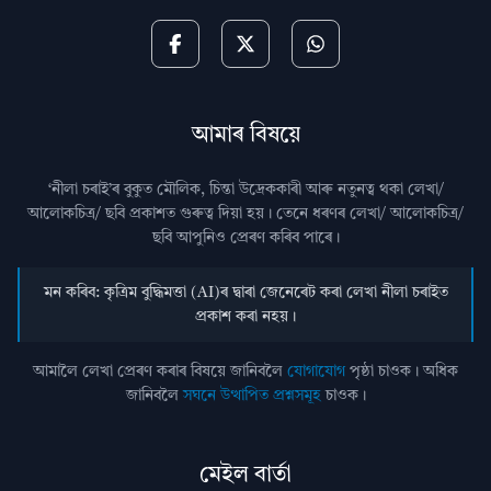
আমাৰ বিষয়ে
‘নীলা চৰাই’ৰ বুকুত মৌলিক, চিন্তা উদ্রেককাৰী আৰু নতুনত্ব থকা লেখা/
আলোকচিত্ৰ/ ছবি প্রকাশত গুৰুত্ব দিয়া হয়। তেনে ধৰণৰ লেখা/ আলোকচিত্ৰ/
ছবি আপুনিও প্রেৰণ কৰিব পাৰে।
মন কৰিব: কৃত্ৰিম বুদ্ধিমত্তা (AI)ৰ দ্বাৰা জেনেৰেট কৰা লেখা নীলা চৰাইত
প্ৰকাশ কৰা নহয়।
আমালৈ লেখা প্ৰেৰণ কৰাৰ বিষয়ে জানিবলৈ
যোগাযোগ
পৃষ্ঠা চাওক। অধিক
জানিবলৈ
সঘনে উত্থাপিত প্ৰশ্নসমূহ
চাওক।
মেইল বাৰ্তা