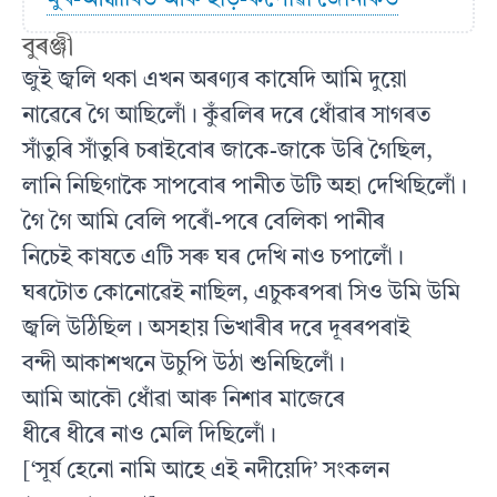
বুৰঞ্জী
জুই জ্বলি থকা এখন অৰণ্যৰ কাষেদি আমি দুয়ো
নাৱেৰে গৈ আছিলোঁ। কুঁৱলিৰ দৰে ধোঁৱাৰ সাগৰত
সাঁতুৰি সাঁতুৰি চৰাইবোৰ জাকে-জাকে উৰি গৈছিল,
লানি নিছিগাকৈ সাপবোৰ পানীত উটি অহা দেখিছিলোঁ।
গৈ গৈ আমি বেলি পৰোঁ-পৰে বেলিকা পানীৰ
নিচেই কাষতে এটি সৰু ঘৰ দেখি নাও চপালোঁ।
ঘৰটোত কোনোৱেই নাছিল, এচুকৰপৰা সিও উমি উমি
জ্বলি উঠিছিল। অসহায় ভিখাৰীৰ দৰে দূৰৰপৰাই
বন্দী আকাশখনে উচুপি উঠা শুনিছিলোঁ।
আমি আকৌ ধোঁৱা আৰু নিশাৰ মাজেৰে
ধীৰে ধীৰে নাও মেলি দিছিলোঁ।
[‘সূৰ্য হেনো নামি আহে এই নদীয়েদি’ সংকলন