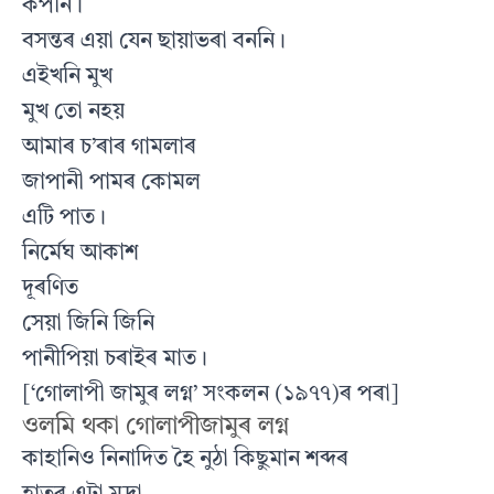
কঁপনি।
বসন্তৰ এয়া যেন ছায়াভৰা বননি।
এইখনি মুখ
মুখ তো নহয়
আমাৰ চ’ৰাৰ গামলাৰ
জাপানী পামৰ কোমল
এটি পাত।
নির্মেঘ আকাশ
দূৰণিত
সেয়া জিনি জিনি
পানীপিয়া চৰাইৰ মাত।
[‘গোলাপী জামুৰ লগ্ন’ সংকলন (১৯৭৭)ৰ পৰা]
ওলমি থকা গোলাপীজামুৰ লগ্ন
কাহানিও নিনাদিত হৈ নুঠা কিছুমান শব্দৰ