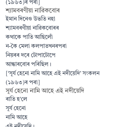
(১৯৬৩)ৰ পৰা]
শ্যামবৰণীয়া নাৱিকবোৰ
ইমান দিনেও উভতি নহা
শ্যামবৰণীয়া নাৱিকবোৰৰ
কথাকে পাতি আছিলোঁ
ন-কৈ মেলা কলপাতখনৰপৰা
নিয়ৰৰ দৰে টোপাটোপে
আন্ধাৰবোৰ পৰিছিল।
[‘সূৰ্য হেনো নামি আহে এই নদীয়েদি’ সংকলন
(১৯৬৩)ৰ পৰা]
সূৰ্য হেনো নামি আহে এই নদীয়েদি
ৰাতি হ’লে
সূৰ্য হেনো
নামি আহে
এই নদীয়েদি।