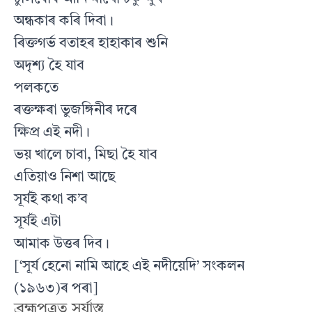
অন্ধকাৰ কৰি দিবা।
ৰিক্তগৰ্ভ বতাহৰ হাহাকাৰ শুনি
অদৃশ্য হৈ যাব
পলকতে
ৰক্তক্ষৰা ভুজঙ্গিনীৰ দৰে
ক্ষিপ্ৰ এই নদী।
ভয় খালে চাবা, মিছা হৈ যাব
এতিয়াও নিশা আছে
সূৰ্যই কথা ক’ব
সূৰ্যই এটা
আমাক উত্তৰ দিব।
[‘সূৰ্য হেনো নামি আহে এই নদীয়েদি’ সংকলন
(১৯৬৩)ৰ পৰা]
ব্ৰহ্মপুত্ৰত সূর্যাস্ত