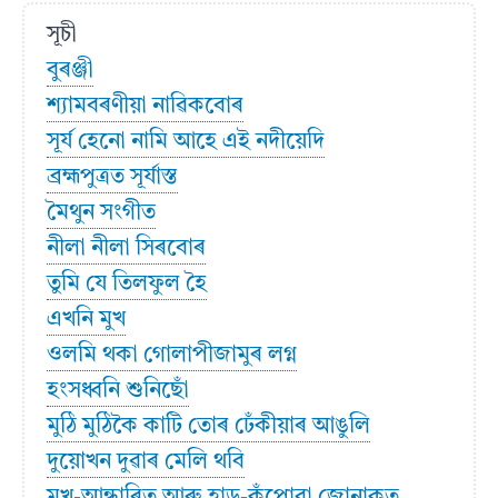
সূচী
বুৰঞ্জী
শ্যামবৰণীয়া নাৱিকবোৰ
সূৰ্য হেনো নামি আহে এই নদীয়েদি
ব্ৰহ্মপুত্ৰত সূর্যাস্ত
মৈথুন সংগীত
নীলা নীলা সিৰবোৰ
তুমি যে তিলফুল হৈ
এখনি মুখ
ওলমি থকা গোলাপীজামুৰ লগ্ন
হংসধ্বনি শুনিছোঁ
মুঠি মুঠিকৈ কাটি তোৰ ঢেঁকীয়াৰ আঙুলি
দুয়োখন দুৱাৰ মেলি থবি
মুখ-আন্ধাৰিত আৰু হাড়-কঁপোৱা জোনাকত