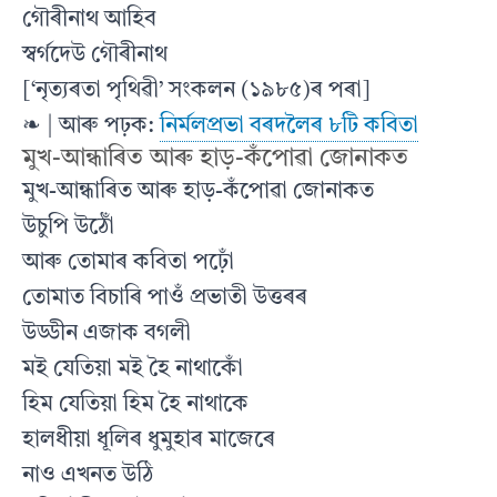
গৌৰীনাথ আহিব
স্বৰ্গদেউ গৌৰীনাথ
[‘নৃত্যৰতা পৃথিৱী’ সংকলন (১৯৮৫)ৰ পৰা]
❧ | আৰু পঢ়ক:
নিৰ্মলপ্ৰভা বৰদলৈৰ ৮টি কবিতা
মুখ-আন্ধাৰিত আৰু হাড়-কঁপোৱা জোনাকত
মুখ-আন্ধাৰিত আৰু হাড়-কঁপোৱা জোনাকত
উচুপি উঠোঁ
আৰু তোমাৰ কবিতা পঢ়োঁ
তোমাত বিচাৰি পাওঁ প্রভাতী উত্তৰৰ
উড্ডীন এজাক বগলী
মই যেতিয়া মই হৈ নাথাকোঁ
হিম যেতিয়া হিম হৈ নাথাকে
হালধীয়া ধূলিৰ ধুমুহাৰ মাজেৰে
নাও এখনত উঠি