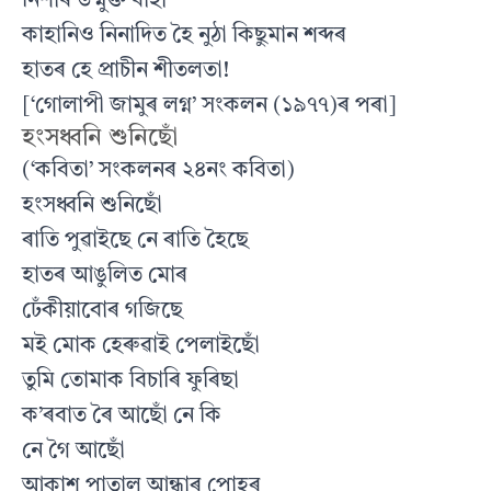
নিশাৰ উন্মুক্ত বাঁহী
কাহানিও নিনাদিত হৈ নুঠা কিছুমান শব্দৰ
হাতৰ হে প্ৰাচীন শীতলতা!
[‘গোলাপী জামুৰ লগ্ন’ সংকলন (১৯৭৭)ৰ পৰা]
হংসধ্বনি শুনিছোঁ
(‘কবিতা’ সংকলনৰ ২৪নং কবিতা)
হংসধ্বনি শুনিছোঁ
ৰাতি পুৱাইছে নে ৰাতি হৈছে
হাতৰ আঙুলিত মোৰ
ঢেঁকীয়াবোৰ গজিছে
মই মোক হেৰুৱাই পেলাইছোঁ
তুমি তোমাক বিচাৰি ফুৰিছা
ক’ৰবাত ৰৈ আছোঁ নে কি
নে গৈ আছোঁ
আকাশ পাতাল আন্ধাৰ পোহৰ