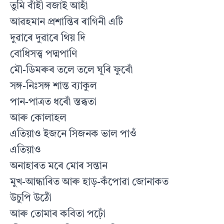
তুমি বাঁহী বজাই আহাঁ
আৱহমান প্রশান্তিৰ ৰাগিনী এটি
দুৱাৰে দুৱাৰে থিয় দি
বোধিসত্ত্ব পদ্মপাণি
মৌ-ডিমৰুৰ তলে তলে ঘূৰি ফুৰোঁ
সঙ্গ-নিঃসঙ্গ শান্ত ব্যাকুল
পান-পাত্ৰত ধৰোঁ স্তব্ধতা
আৰু কোলাহল
এতিয়াও ইজনে সিজনক ভাল পাওঁ
এতিয়াও
অনাহাৰত মৰে মোৰ সন্তান
মুখ-আন্ধাৰিত আৰু হাড়-কঁপোৱা জোনাকত
উচুপি উঠোঁ
আৰু তোমাৰ কবিতা পঢ়োঁ