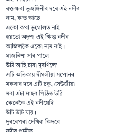
ৰক্তক্ষৰা ভুজঙ্গিনীৰ দৰে এই নদীৰ
নাম, ক’ত আছে
একো কথা ভূগোলত নাই
হয়তো অদৃশ্য এই ক্ষিপ্ত নদীৰ
আজিলকৈ একো নাম নাই।
মাজনিশা সাৰ পালে
উঠি আহি চাবা দূৰণিলে’
এটি অতিকায় দীঘলীয়া সপোনৰ
মকৰাৰ দৰে এটি চকু, সেউজীয়া
মৰা এটা মাছৰ পিঠিত উঠি
কেনেকৈ এই নদীয়েদি
উটি উটি যায়।
দূৰৰেপৰা দেখিবা কিদৰে
নদীৰ পানীত