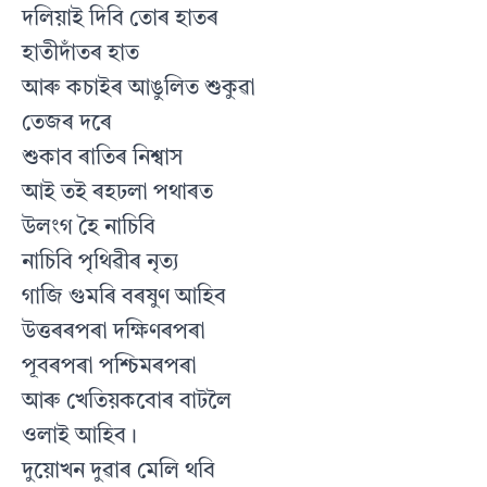
দলিয়াই দিবি তোৰ হাতৰ
হাতীদাঁতৰ হাত
আৰু কচাইৰ আঙুলিত শুকুৱা
তেজৰ দৰে
শুকাব ৰাতিৰ নিশ্বাস
আই তই ৰহঢলা পথাৰত
উলংগ হৈ নাচিবি
নাচিবি পৃথিৱীৰ নৃত্য
গাজি গুমৰি বৰষুণ আহিব
উত্তৰৰপৰা দক্ষিণৰপৰা
পূবৰপৰা পশ্চিমৰপৰা
আৰু খেতিয়কবোৰ বাটলৈ
ওলাই আহিব।
দুয়োখন দুৱাৰ মেলি থবি