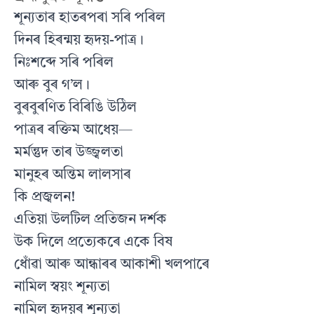
শূন্যতাৰ হাতৰপৰা সৰি পৰিল
দিনৰ হিৰন্ময় হৃদয়-পাত্র।
নিঃশব্দে সৰি পৰিল
আৰু বুৰ গ’ল।
বুৰবুৰণিত বিৰিঙি উঠিল
পাত্ৰৰ ৰক্তিম আধেয়—
মর্মন্তুদ তাৰ উজ্জ্বলতা
মানুহৰ অন্তিম লালসাৰ
কি প্রজ্বলন!
এতিয়া উলটিল প্রতিজন দর্শক
উক দিলে প্রত্যেকৰে একে বিষ
ধোঁৱা আৰু আন্ধাৰৰ আকাশী খলপাৰে
নামিল স্বয়ং শূন্যতা
নামিল হৃদয়ৰ শূন্যতা