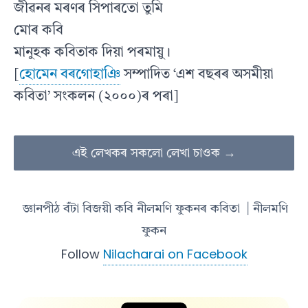
জীৱনৰ মৰণৰ সিপাৰতো তুমি
মোৰ কবি
মানুহক কবিতাক দিয়া পৰমায়ু।
[
হোমেন বৰগোহাঞি
সম্পাদিত ‘এশ বছৰৰ অসমীয়া
কবিতা’ সংকলন (২০০০)ৰ পৰা]
এই লেখকৰ সকলো লেখা চাওক →
জ্ঞানপীঠ বঁটা বিজয়ী কবি নীলমণি ফুকনৰ কবিতা
| নীলমণি
ফুকন
Follow
Nilacharai on Facebook