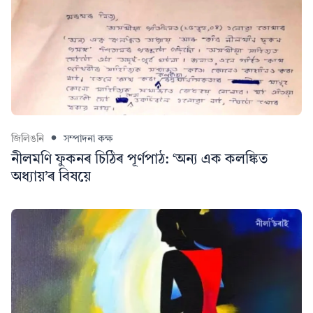
জিলিঙনি
সম্পাদনা কক্ষ
নীলমণি ফুকনৰ চিঠিৰ পূৰ্ণপাঠ: ‘অন্য এক কলঙ্কিত
অধ্যায়’ৰ বিষয়ে