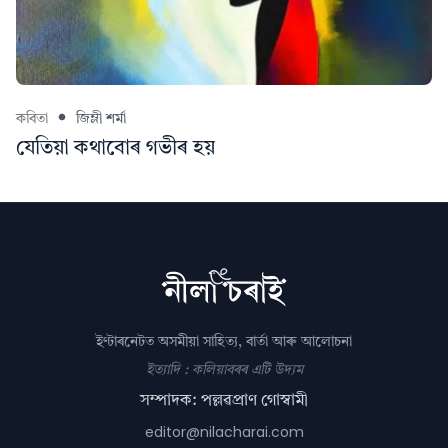
কবিতা
জিম্লী শৰ্মা
যেতিয়া কথাবোৰ গভীৰ হয়
ইণ্টাৰনেটত অসমীয়া সাহিত্য, বাৰ্তা আৰু আলোচনা
ইত্যাদি : কলিয়াবৰৰ এটি উদ্যম
সম্পাদক: পল্লৱপ্ৰাণ গোস্বামী
editor@nilacharai.com