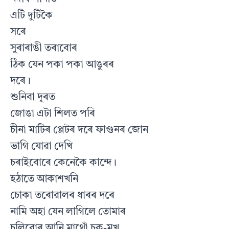
এটি দুটিকৈ
সৰে
সুৰাৰাঙী তৰাবোৰ
ঠিক যেন পকা পকা আঙুৰৰ
দৰে।
শুনিবা দূৰত
জোঙা এটা শিলত পৰি
চীনা মাটিৰ প্লেটৰ দৰে ফাগুনৰ জোন
ভাগি যোৱা দেখি
চৰাইবোৰে কেনেকৈ কান্দে।
হঠাতে আকাশখনি
চোকা তৰোৱালৰ ধাৰৰ দৰে
নামি অহা যেন লাগিলে তোমাৰ
চুলিবোৰ আনি মাথোঁ চকু-মুখ