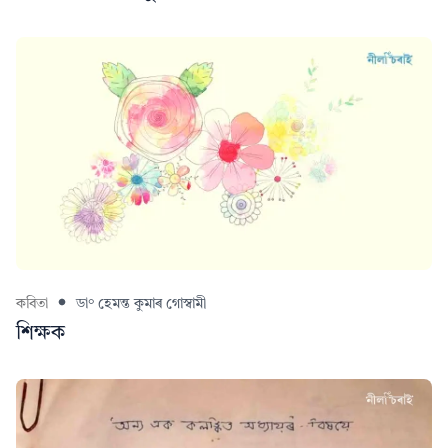
কবিতা
ডা° হেমন্ত কুমাৰ গোস্বামী
শিক্ষক