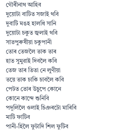
গৌৰীনাথ আহিব
দুয়োটা বাটিত সজাই থবি
দুবাটি মঙহ হালধি সানি
দুয়োটা চকুত জ্বলাই থবি
সাতপুৰুষীয়া চকুপানী
তোৰ তেজলৈ তাক তাৰ
হাত সুমুৱাই দিবলৈ কবি
তেজ তাৰ তিতা নে লুণীয়া
তয়ে তাক চাকি চাবলৈ কবি
পেটত তোৰ উচুপে কোনে
কোনে কান্দে শুনিবি
পদূলিলৈ ওলাই চিঞৰটো মাৰিবি
মাটি ফাটিব
পানী-হিলৈ ফুটাদি শিল ফুটিব