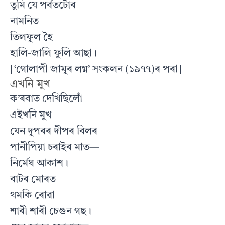
তুমি যে পর্বতটোৰ
নামনিত
তিলফুল হৈ
হালি-জালি ফুলি আছা।
[‘গোলাপী জামুৰ লগ্ন’ সংকলন (১৯৭৭)ৰ পৰা]
এখনি মুখ
ক’ৰবাত দেখিছিলোঁ
এইখনি মুখ
যেন দুপৰৰ দীপৰ বিলৰ
পানীপিয়া চৰাইৰ মাত—
নির্মেঘ আকাশ।
বাটৰ মোৰত
থমকি ৰোৱা
শাৰী শাৰী চেগুন গছ।