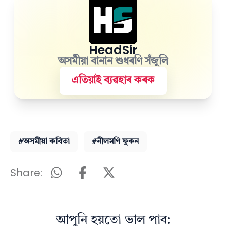
HeadSir
অসমীয়া বানান শুধৰণি সঁজুলি
এতিয়াই ব্যৱহাৰ কৰক
#অসমীয়া কবিতা
#নীলমণি ফুকন
Share:
আপুনি হয়তো ভাল পাব: