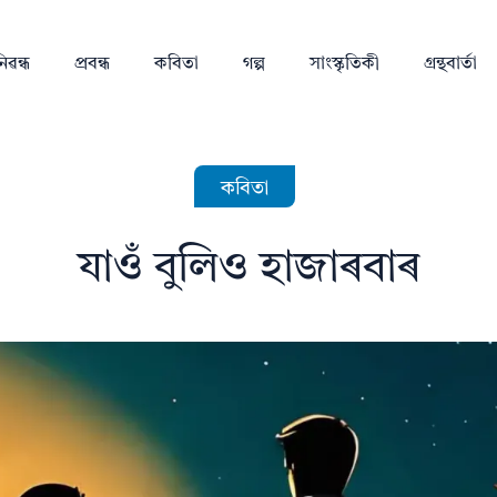
িৱন্ধ
প্ৰবন্ধ
কবিতা
গল্প
সাংস্কৃতিকী
গ্ৰন্থবাৰ্তা
কবিতা
যাওঁ বুলিও হাজাৰবাৰ