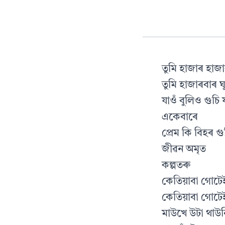
তুমি হাজাৰ হাজ
তুমি হাজাৰবাৰ ঘ
যাওঁ বুলিও গুচি
একেবাৰে
প্ৰেম কি বিহৰ গু
জীৱন অমৃত
কল্পতৰু
কেতিয়াবা গোটেই
কেতিয়াবা গোটেই পৃথ
মাউখে উটা থাউ