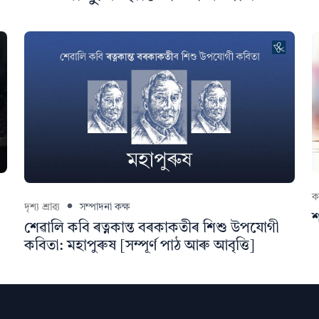
ক
দৃশ্য শ্ৰাৱ্য
সম্পাদনা কক্ষ
শেৱালি কবি ৰত্নকান্ত বৰকাকতীৰ শিশু উপযোগী
কবিতা: মহাপুৰুষ [সম্পূৰ্ণ পাঠ আৰু আবৃত্তি]