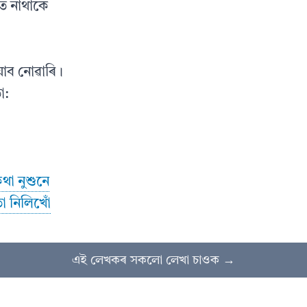
ত নাথাকে
 যাব নোৱাৰি।
া:
া নুশুনে
া নিলিখোঁ
এই লেখকৰ সকলো লেখা চাওক →