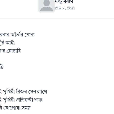
মণ্টু মৰাণ
12 Apr, 2023
াৰবাৰ আঁতৰি যোৱা
ূৰি আহাঁ
 যাব নোৱাৰি
টি
 পৃথিৱী নিজৰ যেন লাগে
িৱী প্ৰতিদ্বন্দ্বী শত্ৰু
নি নোপোৱা সময়