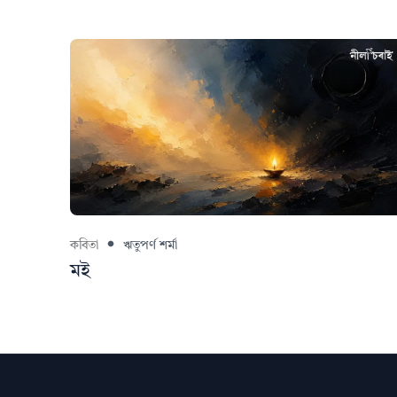
কবিতা
ঋতুপৰ্ণ শৰ্মা
মই