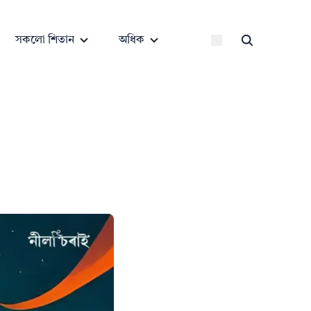
সকলো শিতান
অধিক