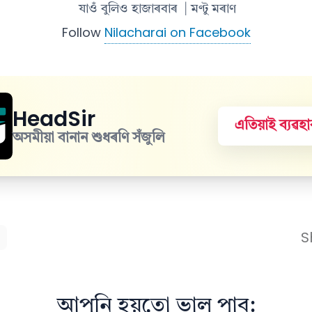
যাওঁ বুলিও হাজাৰবাৰ
| মণ্টু মৰাণ
Follow
Nilacharai on Facebook
HeadSir
এতিয়াই ব্যৱ
অসমীয়া বানান শুধৰণি সঁজুলি
S
আপুনি হয়তো ভাল পাব: