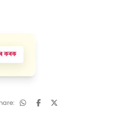
হাৰ কৰক
hare: