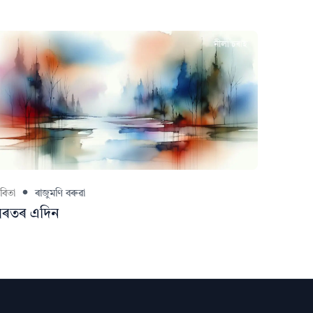
বিতা
ৰাজুমণি বৰুৱা
শৰতৰ এদিন