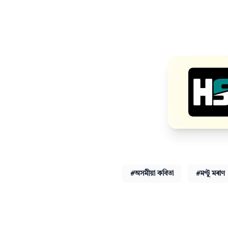
#অসমীয়া কবিতা
#মণ্টু মৰাণ