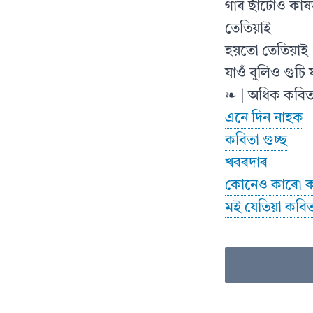
গাৰ ছাঁটোও কাষ
তেতিয়াই
হয়তো তেতিয়াই
যাওঁ বুলিও গুচি
❧ | অধিক কবিত
এনে দিন নাহক
কবিতা গুচ্ছ
খবৰদাৰ
কোনেও কাৰো কথ
মই যেতিয়া কবিত