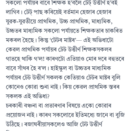
সকলো পৰ্যায়ৰ বাবে শিক্ষক হ’বলৈ টেট্ উত্তীৰ্ণ হ’বই
লাগিব। টেট্ পাছ কৰিয়েই বৰ্তমান হেজাৰ হেজাৰ
যুৱক-যুৱতীয়ে প্ৰাথমিক, উচ্চ প্ৰাথমিক, মাধ্যমিক,
উচ্চতৰ মাধ্যমিক সকলো পৰ্যায়তে শিক্ষকতাৰ চাকৰিত
মকৰল হৈছে। কিন্তু ‘টেটৰ মাষ্টৰ’— এই অভিধাটো
কেৱল প্ৰাথমিক পৰ্যায়ৰ টেট উত্তীৰ্ণ শিক্ষকসকলৰ
গাতহে থাকি গ’ল! কাৰণটো এতিয়াও মোৰ দৰে বহুতৰে
বাবে সাঁথৰ হৈ ৰ’ল। হাইস্কুল বা উচ্চতৰ মাধ্যমিক
পৰ্যায়ৰ টেট উত্তীৰ্ণ সকলক কেতিয়াও টেটৰ মাষ্টৰ বুলি
কোনেও কোৱা শুনা নাই। কিয় কেৱল প্ৰাথমিক স্তৰৰ
সকলক এই অভিধা?
চৰকাৰী বঞ্চনা বা প্ৰতাৰণাৰ বিষয়ে একো কোৱাৰ
প্ৰয়োজন নাই। কাৰণ সকলোৱে ইতিমধ্যে জানে বা বুজি
উঠিছে। ৰজাঘৰীয়াসকলেও আজি টেট উত্তীৰ্ণ