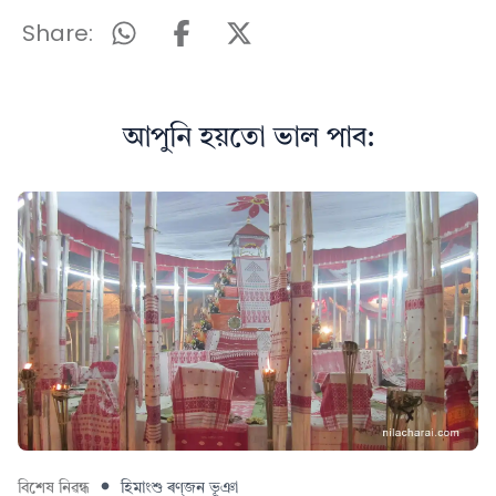
Share:
আপুনি হয়তো ভাল পাব:
বিশেষ নিৱন্ধ
হিমাংশু ৰণ্‌জন ভূঞা