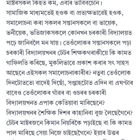
মাষ্টৰসকল কিহত কম, এবাৰ ভাবিবচোন।
সামাজিক মাধ্যমতেই হওক বা প্ৰত্যক্ষভাৱেই হওক,
সমালোচনা কৰা সকলৰ সন্তানসকলে বা ভায়েক,
ভনীয়েক, ভতিজাকসকলে কোনখন চৰকাৰী বিদ্যালয়ত
পঢ়ে জানিবলৈ মন যায়। তেওঁলোকৰ সন্তানসকলে পঢ়া
চৰকাৰী বিদ্যালয়খনৰ টেটৰ শিক্ষকগৰাকীয়ে কি কামত
গাফিলতি কৰিছে, মুকলিভাৱে প্ৰকাশ কৰাৰ সৎ সাহস
আছেনে এইসকল সমালোচনাকাৰীৰ? নতুবা তেওঁলোক
দিনটোততো বাদেই দিছোঁ, সপ্তাহটোত এদিন বা এঘণ্টাৰ
বাবেও তেওঁলোকৰ গাঁৱৰ বা ওচৰৰ চৰকাৰী
বিদ্যালয়খনত এপাক কেতিয়াবা মাৰিছেনে?
বিদ্যালয়খনৰ শৈক্ষিক দিশৰ কাহানিবা বুজ লৈছেগৈনে?
টেটৰ মাষ্টৰজনে কিমান নিয়ৰিকৈ পঢ়াইছে বা কি কামত
পাল মাৰিছে সেয়া নিজে চাইছেগৈনে? ইয়াৰ উত্তৰ