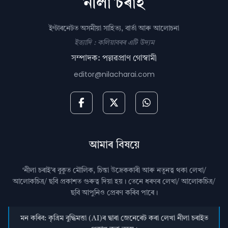
ইণ্টাৰনেটত অসমীয়া সাহিত্য, বাৰ্তা আৰু আলোচনা
ইত্যাদি : কলিয়াবৰৰ এটি উদ্যম
সম্পাদক: পল্লৱপ্ৰাণ গোস্বামী
editor@nilacharai.com
আমাৰ বিষয়ে
‘নীলা চৰাই’ৰ বুকুত মৌলিক, চিন্তা উদ্রেককাৰী আৰু নতুনত্ব থকা লেখা/
আলোকচিত্ৰ/ ছবি প্রকাশত গুৰুত্ব দিয়া হয়। তেনে ধৰণৰ লেখা/ আলোকচিত্ৰ/
ছবি আপুনিও প্রেৰণ কৰিব পাৰে।
মন কৰিব: কৃত্ৰিম বুদ্ধিমত্তা (AI)ৰ দ্বাৰা জেনেৰেট কৰা লেখা নীলা চৰাইত