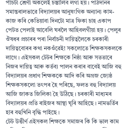
পাঁচটা শ্ৰেণী অকলেই চম্ভালিব লগা হয়। পাঠদানৰ
সমান্তৰালভাৱে বিদ্যালয়ৰ আনুষংগিক অন্যান্য কাম-
কাজ কৰি কেতিয়াবা দিনটো মাত্ৰ ফিকা চাহ একাপ
পেটত পেলাই আবেলি ঘৰলৈ আহিবলগীয়া হয়। পেলুৰ
ঔষধৰ প্ৰচাৰৰ পৰা নিৰ্বাচনী দায়িত্বলৈকে চৰকাৰী
দায়িত্ববোৰৰ কথা নকওঁৱেই! সকলোতে শিক্ষকসকলকে
লাগে। এইসকল টেটৰ শিক্ষকে নিষ্ঠা আৰু সততাৰে
নিজৰ দায়িত্ব আৰু কৰ্তব্য পালন কৰাৰ বাবেই আজি বহু
বিদ্যালয়ৰ প্ৰধাণ শিক্ষককে আদি কৰি অগ্ৰজ জ্যেষ্ঠ
শিক্ষকসকলো তৎপৰ হৈ পৰিছে, ফলত বহু বিদ্যালয়
আজি জাকত জিলিকা হৈ উঠিছে। চৰকাৰী মাধ্যমৰ
বিদ্যালয়ৰ প্ৰতি ৰাইজৰ আস্থা ঘূৰি আহিছে। নামভৰ্তিৰ
হাৰ বহুখিনি বৃদ্ধি পাইছে।
টেট উত্তীৰ্ণ এইসকল শিক্ষকে সমাজৰ কি কি ভাল কাম