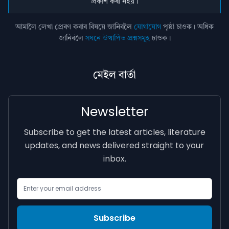
প্ৰকাশ কৰা নহয়।
আমালৈ লেখা প্ৰেৰণ কৰাৰ বিষয়ে জানিবলৈ
যোগাযোগ
পৃষ্ঠা চাওক। অধিক
জানিবলৈ
সঘনে উত্থাপিত প্ৰশ্নসমূহ
চাওক।
মেইল বাৰ্তা
Newsletter
Subscribe to get the latest articles, literature
updates, and news delivered straight to your
inbox.
Email Address
Subscribe