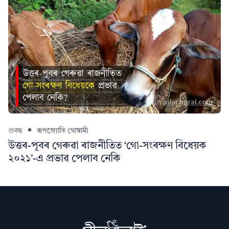
প্ৰবন্ধ
ৰূপজ্যোতি গোস্বামী
উত্তৰ-পূবৰ গেৰুৱা ৰাজনীতিত ‘গো-সংৰক্ষণ বিধেয়ক
২০২১’-এ প্ৰভাৱ পেলাব নেকি