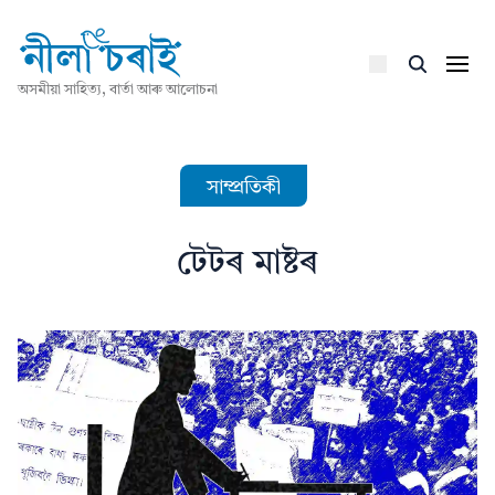
অসমীয়া সাহিত্য, বাৰ্তা আৰু আলোচনা
সাম্প্ৰতিকী
টেটৰ মাষ্টৰ