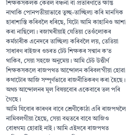
শিক্ষকসকলক কেৱল বঞ্চনা বা প্ৰতাৰণাতে ক্ষান্ত
নাথাকি পোনপতীয়াভাৱে তুচ্ছ-তাচ্ছিল্য কৰি মানসিক
হাৰাশাস্তি কৰিবলৈ ধৰিছে, যিটো আমি কাহানিও আশা
কৰা নাছিলো। ৰজাঘৰীয়াই যেতিয়া তেওঁলোকৰ
কৰ্মচাৰীক এনেদৰে তাচ্ছিল্য কৰিবলৈ লয়, তেতিয়া
সাধাৰণ ৰাইজৰ ওচৰত টেট শিক্ষকৰ সন্মান ক’ত
থাকিব, সেয়া সহজে অনুমেয়। আমি টেট উত্তীৰ্ণ
শিক্ষকসকলে ৰাজপথত আন্দোলন কৰিবল’গীয়া হোৱা
কথাটোৰ আজি সম্পূৰ্ণভাৱে ৰাজনীতিকৰণ কৰা হৈছে।
অথচ আন্দোলনৰ মূল বিষয়বোৰ একেবাৰে তল পৰি
গৈছে।
আমি যিবোৰ কাৰণৰ বাবে শ্ৰেণীকোঠা এৰি ৰাজপথলৈ
নামিবলগীয়া হৈছে, সেয়া বহুতৰে বাবে আজিও
বোধগম্য হোৱাই নাই। আমি এইদৰে ৰাজপথত