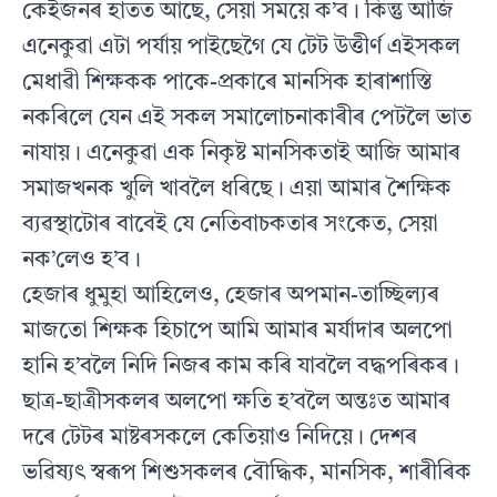
কেইজনৰ হাতত আছে, সেয়া সময়ে ক’ব। কিন্তু আজি
এনেকুৱা এটা পৰ্যায় পাইছেগৈ যে টেট উত্তীৰ্ণ এইসকল
মেধাৱী শিক্ষকক পাকে-প্ৰকাৰে মানসিক হাৰাশাস্তি
নকৰিলে যেন এই সকল সমালোচনাকাৰীৰ পেটলৈ ভাত
নাযায়। এনেকুৱা এক নিকৃষ্ট মানসিকতাই আজি আমাৰ
সমাজখনক খুলি খাবলৈ ধৰিছে। এয়া আমাৰ শৈক্ষিক
ব্যৱস্থাটোৰ বাবেই যে নেতিবাচকতাৰ সংকেত, সেয়া
নক’লেও হ’ব।
হেজাৰ ধুমুহা আহিলেও, হেজাৰ অপমান-তাচ্ছিল্যৰ
মাজতো শিক্ষক হিচাপে আমি আমাৰ মৰ্যাদাৰ অলপো
হানি হ’বলৈ নিদি নিজৰ কাম কৰি যাবলৈ বদ্ধপৰিকৰ।
ছাত্ৰ-ছাত্ৰীসকলৰ অলপো ক্ষতি হ’বলৈ অন্তঃত আমাৰ
দৰে টেটৰ মাষ্টৰসকলে কেতিয়াও নিদিয়ে। দেশৰ
ভৱিষ্যৎ স্বৰূপ শিশুসকলৰ বৌদ্ধিক, মানসিক, শাৰীৰিক