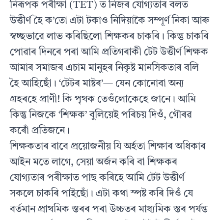
নিৰূপক পৰীক্ষা (TET) ত নিজৰ যোগ্যতাৰ বলত
উত্তীৰ্ণ হৈ ক’তো এটা টকাও নিদিয়াকৈ সম্পূৰ্ণ নিকা আৰু
স্বচ্ছভাৱে লাভ কৰিছিলো শিক্ষকৰ চাকৰি। কিন্তু চাকৰি
পোৱাৰ দিনৰে পৰা আমি প্ৰতিগৰাকী টেট উত্তীৰ্ণ শিক্ষক
আমাৰ সমাজৰ এচাম মানুহৰ নিকৃষ্ট মানসিকতাৰ বলি
হৈ আহিছোঁ। ‘টেটৰ মাষ্টৰ’— যেন কোনোবা অন্য
গ্ৰহৰহে প্ৰাণী! কি পৃথক তেওঁলোকেহে জানে। আমি
কিন্তু নিজকে ‘শিক্ষক’ বুলিয়েই পৰিচয় দিওঁ, গৌৰৱ
কৰোঁ প্ৰতিজনে।
শিক্ষকতাৰ বাবে প্ৰয়োজনীয় যি অৰ্হতা শিক্ষাৰ অধিকাৰ
আইন মতে লাগে, সেয়া অৰ্জন কৰি বা শিক্ষকৰ
যোগ্যতাৰ পৰীক্ষাত পাছ কৰিহে আমি টেট উত্তীৰ্ণ
সকলে চাকৰি পাইছোঁ। এটা কথা স্পষ্ট কৰি দিওঁ যে
বৰ্তমান প্ৰাথমিক স্তৰৰ পৰা উচ্চতৰ মাধ্যমিক স্তৰ পৰ্যন্ত