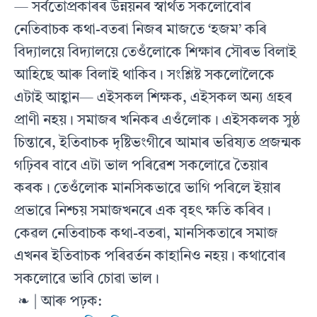
— সৰ্বতোপ্ৰকাৰৰ উন্নয়নৰ স্বাৰ্থত সকলোবোৰ
নেতিবাচক কথা-বতৰা নিজৰ মাজতে ‘হজম’ কৰি
বিদ্যালয়ে বিদ্যালয়ে তেওঁলোকে শিক্ষাৰ সৌৰভ বিলাই
আহিছে আৰু বিলাই থাকিব। সংশ্লিষ্ট সকলোলৈকে
এটাই আহ্বান— এইসকল শিক্ষক, এইসকল অন্য গ্ৰহৰ
প্ৰাণী নহয়। সমাজৰ খনিকৰ এওঁলোক। এইসকলক সুষ্ঠ
চিন্তাৰে, ইতিবাচক দৃষ্টিভংগীৰে আমাৰ ভৱিষ্যত প্ৰজন্মক
গঢ়িবৰ বাবে এটা ভাল পৰিৱেশ সকলোৱে তৈয়াৰ
কৰক। তেওঁলোক মানসিকভাৱে ভাগি পৰিলে ইয়াৰ
প্ৰভাৱে নিশ্চয় সমাজখনৰে এক বৃহৎ ক্ষতি কৰিব।
কেৱল নেতিবাচক কথা-বতৰা, মানসিকতাৰে সমাজ
এখনৰ ইতিবাচক পৰিৱৰ্তন কাহানিও নহয়। কথাবোৰ
সকলোৱে ভাবি চোৱা ভাল।
❧ | আৰু পঢ়ক: