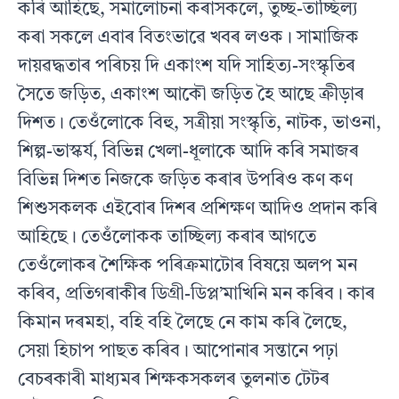
কৰি আহিছে, সমালোচনা কৰাসকলে, তুচ্ছ-তাচ্ছিল্য
কৰা সকলে এবাৰ বিতংভাৱে খবৰ লওক। সামাজিক
দায়ৱদ্ধতাৰ পৰিচয় দি একাংশ যদি সাহিত্য-সংস্কৃতিৰ
সৈতে জড়িত, একাংশ আকৌ জড়িত হৈ আছে ক্ৰীড়াৰ
দিশত। তেওঁলোকে বিহু, সত্ৰীয়া সংস্কৃতি, নাটক, ভাওনা,
শিল্প-ভাস্কৰ্য, বিভিন্ন খেলা-ধূলাকে আদি কৰি সমাজৰ
বিভিন্ন দিশত নিজকে জড়িত কৰাৰ উপৰিও কণ কণ
শিশুসকলক এইবোৰ দিশৰ প্ৰশিক্ষণ আদিও প্ৰদান কৰি
আহিছে। তেওঁলোকক তাচ্ছিল্য কৰাৰ আগতে
তেওঁলোকৰ শৈক্ষিক পৰিক্ৰমাটোৰ বিষয়ে অলপ মন
কৰিব, প্ৰতিগৰাকীৰ ডিগ্ৰী-ডিপ্ল’মাখিনি মন কৰিব। কাৰ
কিমান দৰমহা, বহি বহি লৈছে নে কাম কৰি লৈছে,
সেয়া হিচাপ পাছত কৰিব। আপোনাৰ সন্তানে পঢ়া
বেচৰকাৰী মাধ্যমৰ শিক্ষকসকলৰ তুলনাত টেটৰ