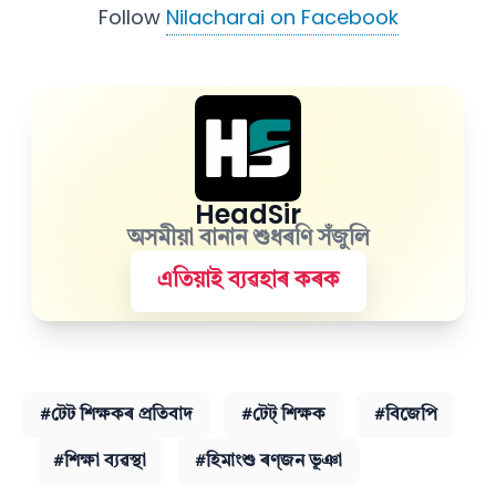
Follow
Nilacharai on Facebook
HeadSir
অসমীয়া বানান শুধৰণি সঁজুলি
এতিয়াই ব্যৱহাৰ কৰক
#টেট শিক্ষকৰ প্ৰতিবাদ
#টেট্ শিক্ষক
#বিজেপি
#শিক্ষা ব্যৱস্থা
#হিমাংশু ৰণ্‌জন ভূঞা