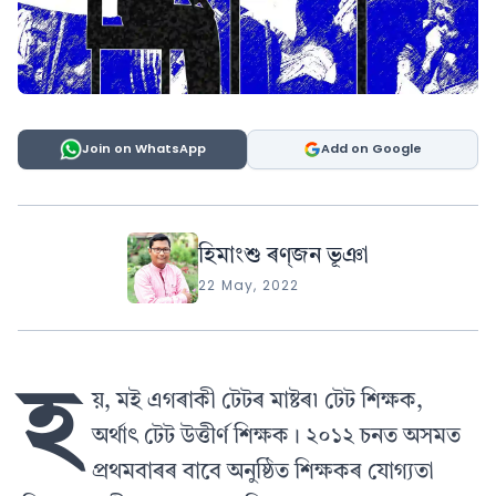
Join on WhatsApp
Add on Google
হিমাংশু ৰণ্‌জন ভূঞা
22 May, 2022
হ
য়, মই এগৰাকী টেটৰ মাষ্টৰ৷ টেট শিক্ষক,
অৰ্থাৎ টেট উত্তীৰ্ণ শিক্ষক। ২০১২ চনত অসমত
প্ৰথমবাৰৰ বাবে অনুষ্ঠিত শিক্ষকৰ যোগ্যতা