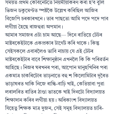
সময়ত প্ৰথম কেবিনেটতে নিয়মীয়াকৰণ কৰা হ’ব বুলি
ভিজন ডকুমেণ্টত স্পষ্টকৈ উল্লেখ কৰিছিল আজিৰ
বিজেপি চৰকাৰখনে। তাৰ পাছতো আমি পদে পদে পাব
লগীয়া হৈছে ৰাজহুৱা অপমান।
আমাৰ সমাজৰ এটা চাম আছে— দিনে ৰাতিয়ে টেটৰ
মাষ্টৰকেইটাকে একপ্ৰকাৰ টাৰ্গেট কৰি থাকে। কিন্তু
সেইসকলে এবাৰলৈও ভাবি নাচায় যে এই টেটৰ
মাষ্টৰকেইটাৰ বাবে শিক্ষানুষ্ঠান এখনলৈ কি কি পৰিৱৰ্তন
আহিছে। নিজৰ ঘৰখনৰ পৰা, আপোন মানুহখিনিৰ পৰা
একমাত্ৰ চাকৰিটোৰ তাড়নাতে বহু শ কিলোমিটাৰ দূৰৈত
ভাড়াঘৰত থাকি নিজে ৰান্ধি-বাঢ়ি খাই, কেতিয়াবা পুৱা
লৰালৰিত ৰাতিৰ ঠাণ্ডা ভাতকে খাই দিনটো বিদ্যালয়ত
শিক্ষাদান কৰিব লগীয়া হয়। অধিকাংশ বিদ্যালয়ত
যিহেতু শিক্ষক মাত্ৰ দুজন, সেই সমূহ বিদ্যালয়ত চাৰি-