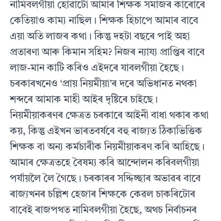
নামিবলগীয়া হোৱাটো আমাৰ শিক্ষক সমাজৰ কাৰোৰে
কেতিয়াও কাম্য নাছিল। শিক্ষক হিচাপে আমাৰ বাবে
এয়া অতি লাজৰ কথা। কিন্তু দহটা বছৰে পাই অহা
প্ৰতাৰণা আৰু কিমান সহিম? নিজৰ ন্যায্য প্ৰাপ্তিৰ বাবে
লাজ-মান কাটি কৰিও এইদৰে যাবলগীয়া হৈছে।
চৰকাৰখনেও ‘প্ৰায় নিয়মীয়া’ৰ দৰে অভিধানত নথকা
শব্দৰে আমাক মাহী আইৰ দৃষ্টিৰে চাইছে।
নিয়মীয়াকৰণৰ ক্ষেত্ৰত চৰকাৰে আইনী বাধা থকাৰ কথা
কয়, কিন্তু এইখন ভাৰতবৰ্ষৰে বহু ৰাজ্যত ঠিকাভিত্তিক
শিক্ষক বা অন্য কৰ্মচাৰীক নিয়মীয়াকৰণ কৰি আহিছে।
আমাৰ ক্ষেত্ৰতহে বৈষম্য কৰি আন্দোলন কৰিবলগীয়া
পৰ্যায়লৈ লৈ গৈছে। চৰকাৰৰ সদ্দিচ্ছাৰ অভাৱৰ বাবে
ৰাজ্যখনৰ চল্লিশ হেজাৰ শিক্ষকে কেৱল চাকৰিটোৰ
বাবেই ৰাজপথত নামিবলগীয়া হৈছে, অথচ নিৰ্বাচনৰ