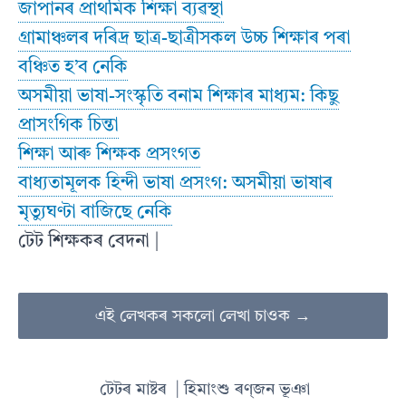
জাপানৰ প্রাথমিক শিক্ষা ব্যৱস্থা
গ্ৰামাঞ্চলৰ দৰিদ্ৰ ছাত্ৰ-ছাত্ৰীসকল উচ্চ শিক্ষাৰ পৰা
বঞ্চিত হ’ব নেকি
অসমীয়া ভাষা-সংস্কৃতি বনাম শিক্ষাৰ মাধ্যম: কিছু
প্ৰাসংগিক চিন্তা
শিক্ষা আৰু শিক্ষক প্ৰসংগত
বাধ্যতামূলক হিন্দী ভাষা প্ৰসংগ: অসমীয়া ভাষাৰ
মৃত্যুঘণ্টা বাজিছে নেকি
টেট শিক্ষকৰ বেদনা |
এই লেখকৰ সকলো লেখা চাওক →
টেটৰ মাষ্টৰ
| হিমাংশু ৰণ্‌জন ভূঞা