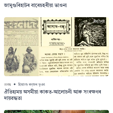
জামুগুৰিহাটৰ বাৰেচহৰীয়া ভাওনা
প্ৰবন্ধ
হিমাংশু ৰণ্‌জন ভূঞা
ঐতিহ্যময় অসমীয়া কাকত-আলোচনী আৰু সংৰক্ষণৰ
দায়ৱদ্ধতা