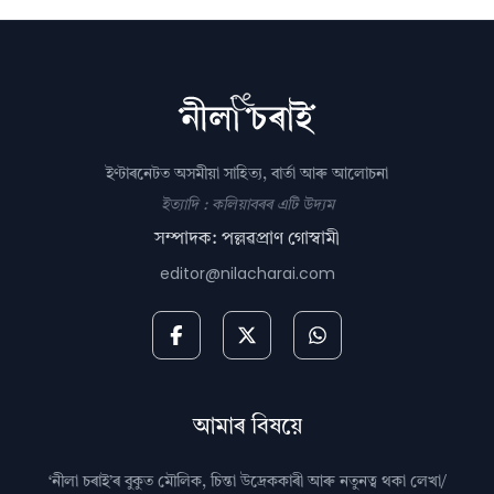
ইণ্টাৰনেটত অসমীয়া সাহিত্য, বাৰ্তা আৰু আলোচনা
ইত্যাদি : কলিয়াবৰৰ এটি উদ্যম
সম্পাদক: পল্লৱপ্ৰাণ গোস্বামী
editor@nilacharai.com
আমাৰ বিষয়ে
‘নীলা চৰাই’ৰ বুকুত মৌলিক, চিন্তা উদ্রেককাৰী আৰু নতুনত্ব থকা লেখা/