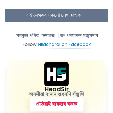
এই লেখকৰ সকলো লেখা চাওক →
‘আকুল পথিক’ চন্দ্ৰপ্ৰভা
| ড° পৰমানন্দ মজুমদাৰ
Follow
Nilacharai on Facebook
HeadSir
অসমীয়া বানান শুধৰণি সঁজুলি
এতিয়াই ব্যৱহাৰ কৰক