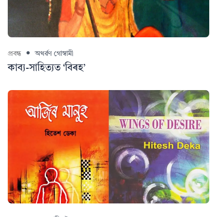
প্ৰবন্ধ
অথৰ্ৱণ গোস্বামী
কাব্য-সাহিত্যত ‘বিৰহ’