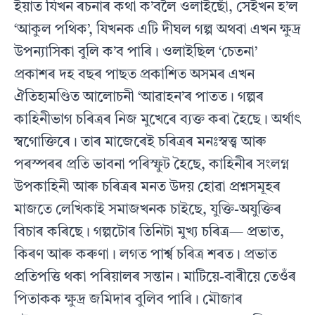
ইয়াত যিখন ৰচনাৰ কথা ক’বলৈ ওলাইছোঁ, সেইখন হ’ল
‘আকুল পথিক’, যিখনক এটি দীঘল গল্প অথবা এখন ক্ষুদ্ৰ
উপন্যাসিকা বুলি ক’ব পাৰি। ওলাইছিল ‘চেতনা’
প্ৰকাশৰ দহ বছৰ পাছত প্ৰকাশিত অসমৰ এখন
ঐতিহ্যমণ্ডিত আলোচনী ‘আৱাহন’ৰ পাতত। গল্পৰ
কাহিনীভাগ চৰিত্ৰৰ নিজ মুখেৰে ব্যক্ত কৰা হৈছে। অৰ্থাৎ
স্বগোক্তিৰে। তাৰ মাজেৰেই চৰিত্ৰৰ মনঃস্বত্ত্ব আৰু
পৰস্পৰৰ প্ৰতি ভাবনা পৰিস্ফুট হৈছে, কাহিনীৰ সংলগ্ন
উপকাহিনী আৰু চৰিত্ৰৰ মনত উদয় হোৱা প্ৰশ্নসমূহৰ
মাজতে লেখিকাই সমাজখনক চাইছে, যুক্তি-অযুক্তিৰ
বিচাৰ কৰিছে। গল্পটোৰ তিনিটা মুখ্য চৰিত্ৰ— প্ৰভাত,
কিৰণ আৰু কৰুণা। লগত পাৰ্শ্ব চৰিত্ৰ শৰত। প্ৰভাত
প্ৰতিপত্তি থকা পৰিয়ালৰ সন্তান। মাটিয়ে-বাৰীয়ে তেওঁৰ
পিতাকক ক্ষুদ্ৰ জমিদাৰ বুলিব পাৰি। মৌজাৰ