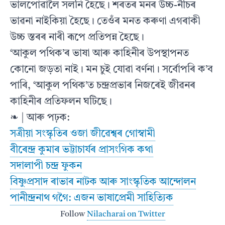
ভালপোৱালৈ সলনি হৈছে। শৰতৰ মনৰ উচ্চ-নীচৰ
ভাৱনা নাইকিয়া হৈছে। তেওঁৰ মনত কৰুণা এগৰাকী
উচ্চ স্তৰৰ নাৰী ৰূপে প্ৰতিপন্ন হৈছে।
‘আকুল পথিক’ৰ ভাষা আৰু কাহিনীৰ উপস্থাপনত
কোনো জড়তা নাই। মন চুই যোৱা বৰ্ণনা। সৰ্বোপৰি ক’ব
পাৰি, ‘আকুল পথিক’ত চন্দ্ৰপ্ৰভাৰ নিজৰেই জীৱনৰ
কাহিনীৰ প্ৰতিফলন ঘটিছে।
❧ | আৰু পঢ়ক:
সত্ৰীয়া সংস্কৃতিৰ ওজা জীৱেশ্বৰ গোস্বামী
বীৰেন্দ্ৰ কুমাৰ ভট্টাচাৰ্যৰ প্ৰাসংগিক কথা
সদালাপী চন্দ্ৰ ফুকন
বিষ্ণুপ্ৰসাদ ৰাভাৰ নাটক আৰু সাংস্কৃতিক আন্দোলন
পানীন্দ্ৰনাথ গগৈ: এজন ভাষাপ্ৰেমী সাহিত্যিক
Follow
Nilacharai on Twitter