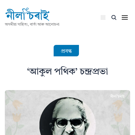
অসমীয়া সাহিত্য, বাৰ্তা আৰু আলোচনা
প্ৰবন্ধ
‘আকুল পথিক’ চন্দ্ৰপ্ৰভা