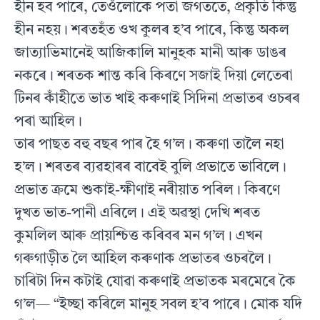
হীন হব পাৰে, তেওঁলোকে পতা জগততে, প্ৰকৃতি কিন্তু
হীন নহয়। শৰতহঁত ওখ কুলৰ হ’ব পাৰে, কিন্তু অকল
জাত্যাভিমানেই আজিকালি মানুহক মানী আৰু ডাঙৰ
নকৰে। শৰতক শান্ত কৰি কিৰণে সজাই দিয়া লেতেৰা
টিনৰ কাঁহীতে ভাত খাই কৰুণাই সিদিনা প্ৰভাতৰ ওচৰৰ
পৰা আহিল।
তাৰ পাছত বহু বছৰ পাৰ হৈ গ’ল। কৰুণা তালৈ নহা
হ’ল। শৰতৰ ব্যৱহাৰৰ বাবেই বুলি প্ৰভাতে ভাবিলে।
প্ৰভাত ক্ৰমে শুকাই-ক্ষীণাই নৰীয়াত পৰিল। কিৰণে
দুখত ভাত-পানী এৰিলে। এই অৱস্থা দেখি শৰত
কুমলিল আৰু প্ৰায়শ্চিত্ত কৰিবৰ মন গ’ল। এখন
গৰুগাড়ীত লৈ আহিল কৰুণাক প্ৰভাতৰ ওচৰলৈ।
চাৰিটা দিন কটাই যোৱা কৰুণাই প্ৰভাতক মৰমেৰে কৈ
গ’ল— “ইচ্ছা কৰিলে মানুহ সবল হ’ব পাৰে। মোক যদি