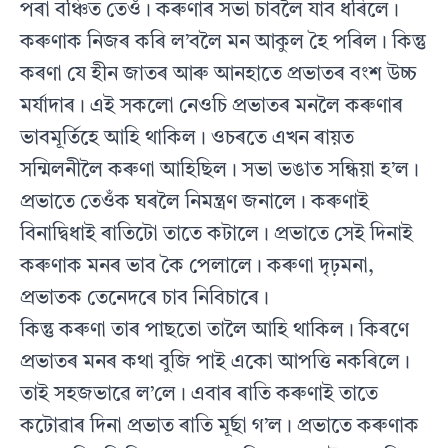
পৰা বঞ্চিত তেওঁ। কৰুণাৰ সভা চাবলৈ যাব ধৰিলে।
কৰুণাক নিজৰ কৰি ল’বলৈ মন আকুল হৈ পৰিল। কিন্তু
কৰণা যে হীন জাতৰ আৰু আনহাতে প্ৰভাতৰ বংশ উচ্চ
মৰ্যাদাৰ। এই সকলো নেওচি প্ৰভাতৰ মনলৈ কৰুণাৰ
ভাবমূৰ্তিহে আহি থাকিল। ওচৰতে এখন ৰায়ত
সন্মিলনীলৈ কৰুণা আহিছিল। সভা ভঙাত সন্ধিয়া হ’ল।
প্ৰভাতে তেওঁক ঘৰলৈ নিমন্ত্ৰণ জনালে। কৰুণাই
বিনাদ্বিধাই ৰাতিটো তাতে কটালে। প্ৰভাতে সেই দিনাই
কৰুণাক মনৰ ভাব কৈ পেলালে। কৰুণা দৃঢ়মনা,
প্ৰভাতক তেনেদৰে চাব নিবিচাৰে।
কিন্তু কৰুণা তাৰ পাছতো তালৈ আহি থাকিল। কিৰণে
প্ৰভাতৰ মনৰ কথা বুজি পাই একো আপত্তি নকৰিলে।
তাই সহজভাৱে ল’লে। এবাৰ ৰাতি কৰুণাই তাতে
কটোৱাৰ দিনা প্ৰভাত ৰাতি মূৰ্ছা গ’ল। প্ৰভাতে কৰুণাক