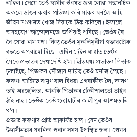
নাহিল। সেয়ে তেওঁ স্বামীৰ ঔৰষত জন্ম লোৱা সন্তানটিক
অকলে ডাঙৰ কৰাৰ প্ৰতিজ্ঞা কৰি মাকৰ ঘৰলৈ আহি
জীৱন সংগ্ৰামত খোজ দিয়াকে ঠিক কৰিলে। ইফালে
অসহযোগ আন্দোলনতো জপিয়াই পৰিছে। তেওঁৰ ৰৈ
বৈ যোৱা নাম যশ। কিন্তু তেওঁৰ মুকলিমুৰীয়া স্বভাৱটোক
বহুতে অপবাদো দিছে। এদিন ট্ৰেইন যাত্ৰাত তেওঁৰ
সৈতে প্ৰভাতৰ দেখাদেখি হ’ল। ইতিমধ্য প্ৰভাতৰ পিতাক
ঢুকাইছে, পিতাকৰ মৌজাৰ দায়িত্ব তেওঁ চমজি লৈছে।
কৰুণা আহিছে বামুণ বাল বিধৱা এগৰাকীক লৈ, কাৰণ
তাই অৱহেলিতা, আনকি পিতাকৰ ঢেঁকীশালতো তাইৰ
ঠাই নাই। তেওঁক তেওঁ গুৱাহাটীৰ কালীপুৰ আশ্ৰমত নি
থ’ব।
প্ৰভাত কৰুণাৰ প্ৰতি আকৰ্ষিত হ’ল। যেন তেওঁৰ
উদাসীনতাৰ যৱনিকা পৰাৰ সময় উপস্থিত হ’ল। প্ৰেমৰ