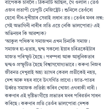
বাপেকক চাবলৈ। ঠিকনাটি আছিল, গৈ ওলাল। তেওঁ
এজন প্ৰতাপী ডেপুটি মেজিষ্ট্ৰেট। শুনিলে তেওঁৰো
হেনো দীন-দুখীয়াৰ সেৱাই প্ৰধান ব্ৰত। তেওঁৰ মনৰ প্ৰশ্ন:
সেই অভাগিনী নাৰীৰ প্ৰতি এয়ে নেকি ভালপোৱা? এই
অভিনয়ৰ কি আৱশ্যক?
‘আকুল পথিক’ৰ সমাজখন এখন চিনাকি সমাজ।
সমাজৰ হা-হুতাহ, দ্বন্দ্ব সকলো ইয়াৰ চৰিত্ৰকেইটাৰ
মাজত পৰিস্ফুট হৈছে। পৰম্পৰা আৰু আধুনিকতাৰ
দ্বন্দ্বও প্ৰস্ফুটিত হৈছে বিশ্বাসযোগ্যভাৱে। কৰুণা নিজৰ
জীৱনত দেখুৱাই অহা ত্যাগৰ কেৱল প্ৰতীকেই নহয়,
দেশ আৰু দহৰ বাবে উৎসৰ্গিত প্ৰাণো। জাত-পাতৰ
ঊৰ্ধ্বত সমাজক প্ৰতিষ্ঠা কৰিব খোজা এগৰাকী নাৰী।
কৰুণাৰ এই দৃষ্টিভংগীয়ে প্ৰভাতৰ মনৰ পৰিৱৰ্তন সাধন
কৰিছে। কৰুণাৰ প্ৰতি তেওঁৰ ভালপোৱা দেশক