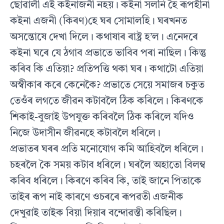
ছোৱালী এই কইনাজনী নহয়। কইনা সলনি হৈ ৰূপহীনা
কইনা এজনী (কিৰণ)হে ঘৰ সোমালহি। ঘৰখনত
অসন্তোষে দেখা দিলে। কথাষাৰ ৰাষ্ট্ৰ হ’ল। এনেদৰে
কইনা ঘৰে যে ঠগাব প্ৰভাতে ভাবিব পৰা নাছিল। কিন্তু
কৰিব কি এতিয়া? প্ৰতিপত্তি থকা ঘৰ। কথাটো এতিয়া
অস্বীকাৰ কৰে কেনেকৈ? প্ৰভাতে সেয়ে সমাজৰ চকুত
তেওঁৰ লগতে জীৱন কটাবলৈ ঠিক কৰিলে। কিৰণকে
শিকাই-বুজাই উপযুক্ত কৰিবলৈ ঠিক কৰিলে যদিও
নিজে উদাসীন জীৱনহে কটাবলৈ ধৰিলে।
প্ৰভাতৰ ঘৰৰ প্ৰতি মনোযোগ কমি আহিবলৈ ধৰিলে।
চহৰলৈ কৈ সময় কটাব ধৰিলে। ঘৰলৈ অহাতো বিলম্ব
কৰিব ধৰিলে। কিৰণে কৰিব কি, তাই জানে পিতাকে
তাইৰ ৰূপ নাই কাৰণে ওচৰৰে ৰূপৱতী এজনীক
দেখুৱাই তাইক বিয়া দিয়াৰ বন্দোৱস্তী কৰিছিল।