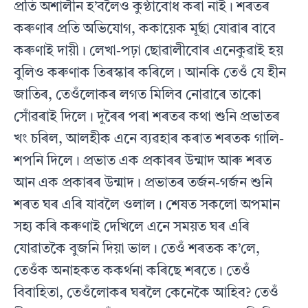
প্ৰতি অশালীন হ’বলৈও কুণ্ঠাবোধ কৰা নাই। শৰতৰ
কৰুণাৰ প্ৰতি অভিযোগ, ককায়েক মূৰ্ছা যোৱাৰ বাবে
কৰুণাই দায়ী। লেখা-পঢ়া ছোৱালীবোৰ এনেকুৱাই হয়
বুলিও কৰুণাক তিৰস্কাৰ কৰিলে। আনকি তেওঁ যে হীন
জাতিৰ, তেওঁলোকৰ লগত মিলিব নোৱাৰে তাকো
সোঁৱৰাই দিলে। দূৰৈৰ পৰা শৰতৰ কথা শুনি প্ৰভাতৰ
খং চৰিল, আলহীক এনে ব্যৱহাৰ কৰাত শৰতক গালি-
শপনি দিলে। প্ৰভাত এক প্ৰকাৰৰ উন্মাদ আৰু শৰত
আন এক প্ৰকাৰৰ উন্মাদ। প্ৰভাতৰ তৰ্জন-গৰ্জন শুনি
শৰত ঘৰ এৰি যাবলৈ ওলাল। শেষত সকলো অপমান
সহ্য কৰি কৰুণাই দেখিলে এনে সময়ত ঘৰ এৰি
যোৱাতকৈ বুজনি দিয়া ভাল। তেওঁ শৰতক ক’লে,
তেওঁক অনাহকত ককৰ্থনা কৰিছে শৰতে। তেওঁ
বিবাহিতা, তেওঁলোকৰ ঘৰলৈ কেনেকৈ আহিব? তেওঁ