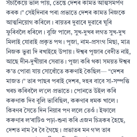
সঁচাকৈয়ে ভাল পায়, তেন্তে দেশৰ কামত আত্মসমৰ্পণ
কৰক।” সেইদিনাৰ পৰা প্ৰভাতে দেশৰ কামত নিজকে
আত্মনিয়োগ কৰিলে। ৰায়তৰ দুৱাৰে দুৱাৰে ঘূৰি
ফুৰিবলৈ ধৰিলে। বুজি পালে, সুখ-দুখৰ লগত সুখ-দুখ
মিলাই যোৱাই প্ৰকৃত পথ। পূজা, নাম-প্ৰসংগ মিছা, মাত্ৰ
নিজক ভুৱা দি ৰখাইহে উপায়। ঈশ্বৰ পূজাৰ বেদীত নাই,
আছে দীন-দুখীয়াৰ সেৱাত। পূজা কৰি থকা সময়ত ঈশ্বৰ
ক’ত পোৱা যায় সোধোঁতে কৰুণাই কৈছিল— “দেশৰ
মাজত।” তাৰ পাছৰ পৰাই দেশৰ, দহৰ বাবে সা-সম্পত্তি
খৰচ কৰিবলৈ ল’লে প্ৰভাতে। পোনতে উইল কৰি
কৰুণাক দিব বুলি ভাবিছিল, কৰুণাৰ ধমক খালে।
কিৰণৰ সৈতে দিন নিয়াৰ পণ ললে তেওঁ। ইফালে
কৰুণাৰ ল’ৰাটিও পঢ়া-শুনা কৰি এজন চিত্ৰকৰ হৈছে,
দেশত নাম ৰৈ বৈ গৈছে। প্ৰভাতৰ মন গ’ল তাৰ