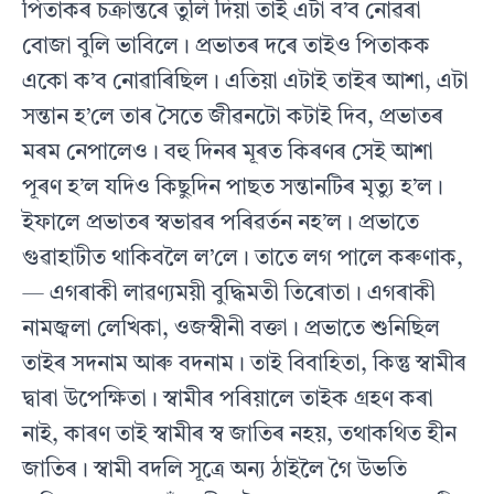
পিতাকৰ চক্ৰান্তৰে তুলি দিয়া তাই এটা ব’ব নোৱৰা
বোজা বুলি ভাবিলে। প্ৰভাতৰ দৰে তাইও পিতাকক
একো ক’ব নোৱাৰিছিল। এতিয়া এটাই তাইৰ আশা, এটা
সন্তান হ’লে তাৰ সৈতে জীৱনটো কটাই দিব, প্ৰভাতৰ
মৰম নেপালেও। বহু দিনৰ মূৰত কিৰণৰ সেই আশা
পূৰণ হ’ল যদিও কিছুদিন পাছত সন্তানটিৰ মৃত্যু হ’ল।
ইফালে প্ৰভাতৰ স্বভাৱৰ পৰিৱৰ্তন নহ’ল। প্ৰভাতে
গুৱাহাটীত থাকিবলৈ ল’লে। তাতে লগ পালে কৰুণাক,
— এগৰাকী লাৱণ্যময়ী বুদ্ধিমতী তিৰোতা। এগৰাকী
নামজ্বলা লেখিকা, ওজস্বীনী বক্তা। প্ৰভাতে শুনিছিল
তাইৰ সদনাম আৰু বদনাম। তাই বিবাহিতা, কিন্তু স্বামীৰ
দ্বাৰা উপেক্ষিতা। স্বামীৰ পৰিয়ালে তাইক গ্ৰহণ কৰা
নাই, কাৰণ তাই স্বামীৰ স্ব জাতিৰ নহয়, তথাকথিত হীন
জাতিৰ। স্বামী বদলি সূত্ৰে অন্য ঠাইলৈ গৈ উভতি