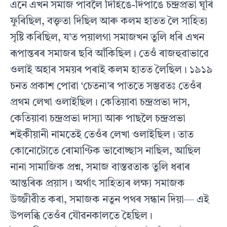
এনে এখন সমাজ পাবলৈ দিহিঙে-দিপাঙে চন্দ্ৰপ্ৰভা ঘূৰি
ফুৰিছিল, বক্তৃতা দিছিল আৰু কলম হাতত লৈ সাহিত্য
সৃষ্টি কৰিছিল, য’ত পয়ালগা সমাজখন তুলি ধৰি এখন
ৰূপান্তৰৰ সমাজৰ ছবি আঁকিছিল। তেওঁ ৰাজহুৱাভাৱে
ওলাই অহাৰ সময়ৰ পৰাই কলম হাতত লৈছিল। ১৯১৯
চনত প্ৰকাশ পোৱা ‘চেতনা’ৰ পাততে সম্ভৱতঃ তেওঁৰ
প্ৰথম লেখা ওলাইছিল। কেতিয়াবা চন্দ্ৰপ্ৰভা দাস,
কেতিয়াবা চন্দ্ৰপ্ৰভা দাস্যা আৰু পাছলৈ চন্দ্ৰপ্ৰভা
শইকীয়ানী নামতেই তেওঁৰ লেখা ওলাইছিল। তাত
কোনোটোতে ৰোমাণ্টিক ভাবোচ্ছাস নাছিল, আছিল
নানা সামাজিক প্ৰশ্ন, সমাজ বাস্তৱতাক তুলি ধৰাৰ
আন্তৰিক প্ৰয়াস। অৰ্থাৎ সাহিত্যৰ লক্ষ্য সমাজক
উজ্জীৱীত কৰা, সমাজক নতুন পথৰ সন্ধান দিয়া— এই
উপলব্ধি তেওঁৰ যৌৱনকালতে হৈছিল।