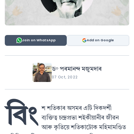
Join on WhatsApp
Add on Google
ড° পৰমানন্দ মজুমদাৰ
07 Oct, 2022
বিং
শ শতিকাৰ অসমৰ এটি দিকদৰ্শী
ব্যক্তিত্ব চন্দ্ৰপ্ৰভা শইকীয়ানীৰ জীৱন
আৰু কৃতিয়ে শতিকাটোক মহিমামণ্ডিত