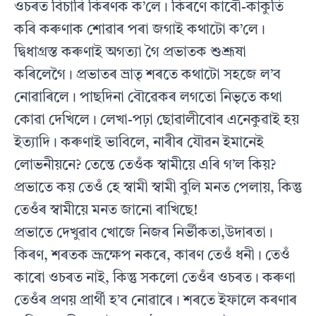
ওচৰত বিচাৰি কিৰণক ক’লে। কিৰণে কাবৌ-কাকুতি
কৰি কৰুণাক শোৱাৰ পৰা জগাই কথাটো ক’লে।
দ্বিধাগ্ৰস্ত কৰুণাই অগত্যা গৈ প্ৰভাতক শুশ্ৰূষা
কৰিলেগৈ। প্ৰভাতৰ ভ্ৰাতৃ শৰতে কথাটো সহজে ল’ব
নোৱাৰিলে। পাছদিনা বৌৱেকৰ লগতো নিভৃতে কথা
কোৱা দেখিলে। লেখা-পঢ়া ছোৱালীবোৰ এনেকুৱাই হয়
ইত্যাদি। কৰুণাই ভাবিলে, নাৰীৰ যৌৱন ইমানেই
লোভনীয়নে? তেন্তে তেওঁক স্বামীয়ে এৰি গ’ল কিয়?
প্ৰভাতে কয় তেওঁ হে স্বামী স্বামী বুলি মনত পেলায়, কিন্তু
তেওঁৰ স্বামীয়ে মনত জানো ৰাখিছে!
প্ৰভাতে দেখুৱাব খোজে নিজৰ নিৰ্ভীকতা,উদাৰতা।
কিৰণ, শৰতক ভ্ৰূক্ষেপ নকৰে, কাৰণ তেওঁ ধনী। তেওঁ
কাৰো ওচৰত নাই, কিন্তু সকলো তেওঁৰ ওচৰত। কৰুণা
তেওঁৰ প্ৰণয় প্ৰাৰ্থী হ’ব নোৱাৰে। শৰতে ইফালে কৰণাৰ