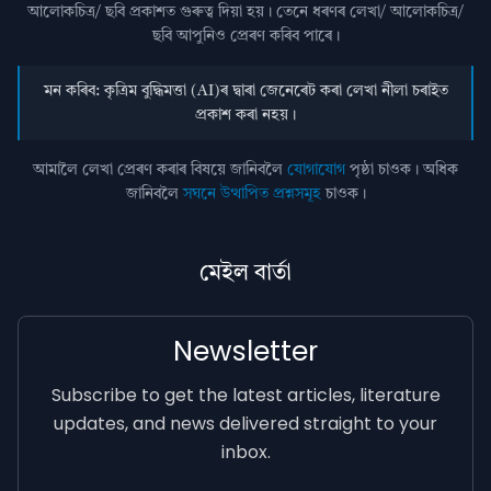
আলোকচিত্ৰ/ ছবি প্রকাশত গুৰুত্ব দিয়া হয়। তেনে ধৰণৰ লেখা/ আলোকচিত্ৰ/
ছবি আপুনিও প্রেৰণ কৰিব পাৰে।
মন কৰিব: কৃত্ৰিম বুদ্ধিমত্তা (AI)ৰ দ্বাৰা জেনেৰেট কৰা লেখা নীলা চৰাইত
প্ৰকাশ কৰা নহয়।
আমালৈ লেখা প্ৰেৰণ কৰাৰ বিষয়ে জানিবলৈ
যোগাযোগ
পৃষ্ঠা চাওক। অধিক
জানিবলৈ
সঘনে উত্থাপিত প্ৰশ্নসমূহ
চাওক।
মেইল বাৰ্তা
Newsletter
Subscribe to get the latest articles, literature
updates, and news delivered straight to your
inbox.