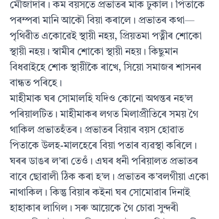
মৌজাদাৰ। কম বয়সতে প্ৰভাতৰ মাক ঢুকাল। পিতাকে
পৰম্পৰা মানি আকৌ বিয়া কৰালে। প্ৰভাতৰ কথা—
পৃথিৱীত একোৱেই স্থায়ী নহয়, প্ৰিয়তমা পত্নীৰ শোকো
স্থায়ী নহয়। স্বামীৰ শোকো স্থায়ী নহয়। কিছুমান
বিধৱাইহে শোক স্থায়ীকৈ ৰাখে, সিয়ো সমাজৰ শাসনৰ
বান্ধত পৰিহে।
মাহীমাক ঘৰ সোমালহি যদিও কোনো অথন্তৰ নহ’ল
পৰিয়ালটিত। মাহীমাকৰ লগত মিলাপ্ৰীতিৰে সময় গৈ
থাকিল প্ৰভাতহঁতৰ। প্ৰভাতৰ বিয়াৰ বয়স হোৱাত
পিতাকে উলহ-মালহেৰে বিয়া পতাৰ ব্যৱস্থা কৰিলে।
ঘৰৰ ডাঙৰ ল’ৰা তেওঁ। এঘৰ ধনী পৰিয়ালত প্ৰভাতৰ
বাবে ছোৱালী ঠিক কৰা হ’ল। প্ৰভাতৰ ক’বলগীয়া একো
নাথাকিল। কিন্তু বিয়াৰ কইনা ঘৰ সোমোৱাৰ দিনাই
হাহাকাৰ লাগিল। সৰু আয়েকে গৈ চোৱা সুন্দৰী