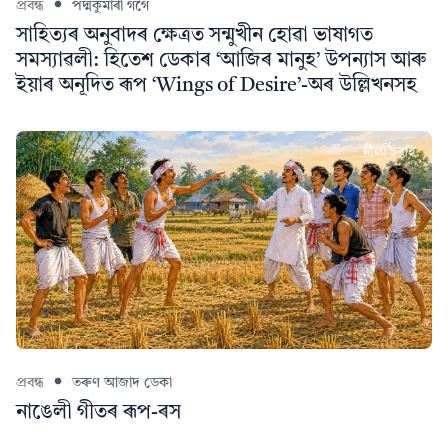
প্ৰবন্ধ
পদ্মকুমাৰী গগৈ
সাহিত্যৰ অনুবাদৰ ক্ষেত্ৰত সন্মুখীন হোৱা ভাষাগত
সমস্যাৱলী: হিতেশ ডেকাৰ ‘আজিৰ মানুহ’ উপন্যাস আৰু
ইয়াৰ অনূদিত ৰূপ ‘Wings of Desire’-অৰ উল্লিখনসহ
প্ৰবন্ধ
তৰুণ আজাদ ডেকা
নাঙেলী গীতৰ ৰূপ-ৰস