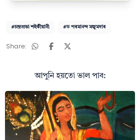
#চন্দ্ৰপ্ৰভা শইকীয়ানী
#ড পৰমানন্দ মজুমদাৰ
Share:
আপুনি হয়তো ভাল পাব: