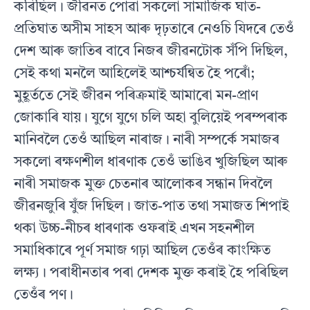
কৰিছিল। জীৱনত পোৱা সকলো সামাজিক ঘাত-
প্ৰতিঘাত অসীম সাহস আৰু দৃঢ়তাৰে নেওচি যিদৰে তেওঁ
দেশ আৰু জাতিৰ বাবে নিজৰ জীৱনটোক সঁপি দিছিল,
সেই কথা মনলৈ আহিলেই আশ্চৰ্যন্বিত হৈ পৰোঁ;
মুহূৰ্ততে সেই জীৱন পৰিক্ৰমাই আমাৰো মন-প্ৰাণ
জোকাৰি যায়। যুগে যুগে চলি অহা বুলিয়েই পৰম্পৰাক
মানিবলৈ তেওঁ আছিল নাৰাজ। নাৰী সম্পৰ্কে সমাজৰ
সকলো ৰক্ষণশীল ধাৰণাক তেওঁ ভাঙিব খুজিছিল আৰু
নাৰী সমাজক মুক্ত চেতনাৰ আলোকৰ সন্ধান দিবলৈ
জীৱনজুৰি যুঁজ দিছিল। জাত-পাত তথা সমাজত শিপাই
থকা উচ্চ-নীচৰ ধাৰণাক ওফৰাই এখন সহনশীল
সমাধিকাৰে পূৰ্ণ সমাজ গঢ়া আছিল তেওঁৰ কাংক্ষিত
লক্ষ্য। পৰাধীনতাৰ পৰা দেশক মুক্ত কৰাই হৈ পৰিছিল
তেওঁৰ পণ।