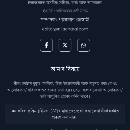
ইণ্টাৰনেটত অসমীয়া সাহিত্য, বাৰ্তা আৰু আলোচনা
ইত্যাদি : কলিয়াবৰৰ এটি উদ্যম
সম্পাদক: পল্লৱপ্ৰাণ গোস্বামী
editor@nilacharai.com
আমাৰ বিষয়ে
‘নীলা চৰাই’ৰ বুকুত মৌলিক, চিন্তা উদ্রেককাৰী আৰু নতুনত্ব থকা লেখা/
আলোকচিত্ৰ/ ছবি প্রকাশত গুৰুত্ব দিয়া হয়। তেনে ধৰণৰ লেখা/ আলোকচিত্ৰ/
ছবি আপুনিও প্রেৰণ কৰিব পাৰে।
মন কৰিব: কৃত্ৰিম বুদ্ধিমত্তা (AI)ৰ দ্বাৰা জেনেৰেট কৰা লেখা নীলা চৰাইত
প্ৰকাশ কৰা নহয়।