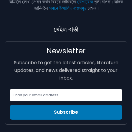
আমালৈ লেখা প্ৰেৰণ কৰাৰ বিষয়ে জানিবলৈ
যোগাযোগ
পৃষ্ঠা চাওক। অধিক
জানিবলৈ
সঘনে উত্থাপিত প্ৰশ্নসমূহ
চাওক।
মেইল বাৰ্তা
Newsletter
Subscribe to get the latest articles, literature
updates, and news delivered straight to your
inbox.
Email Address
Subscribe