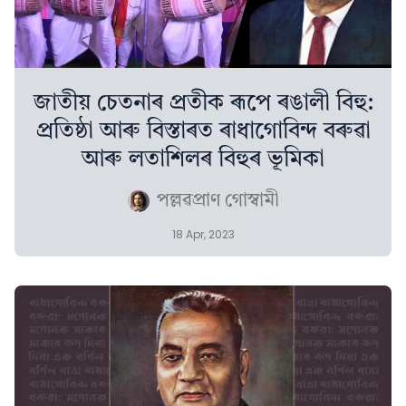
জাতীয় চেতনাৰ প্ৰতীক ৰূপে ৰঙালী বিহু:
প্ৰতিষ্ঠা আৰু বিস্তাৰত ৰাধাগোবিন্দ বৰুৱা
আৰু লতাশিলৰ বিহুৰ ভূমিকা
পল্লৱপ্ৰাণ গোস্বামী
18 Apr, 2023