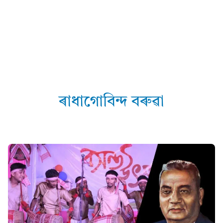
ৰাধাগোবিন্দ বৰুৱা