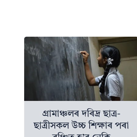
গ্ৰামাঞ্চলৰ দৰিদ্ৰ ছাত্ৰ-
ছাত্ৰীসকল উচ্চ শিক্ষাৰ পৰা