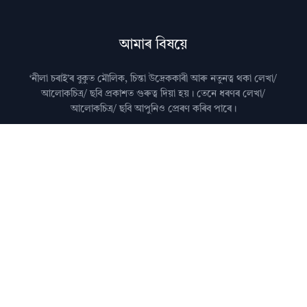
আমাৰ বিষয়ে
‘নীলা চৰাই’ৰ বুকুত মৌলিক, চিন্তা উদ্রেককাৰী আৰু নতুনত্ব থকা লেখা/
আলোকচিত্ৰ/ ছবি প্রকাশত গুৰুত্ব দিয়া হয়। তেনে ধৰণৰ লেখা/
আলোকচিত্ৰ/ ছবি আপুনিও প্রেৰণ কৰিব পাৰে।
মন কৰিব: কৃত্ৰিম বুদ্ধিমত্তা (AI)ৰ দ্বাৰা জেনেৰেট কৰা লেখা নীলা
চৰাইত প্ৰকাশ কৰা নহয়।
আমালৈ লেখা প্ৰেৰণ কৰাৰ বিষয়ে জানিবলৈ
যোগাযোগ
পৃষ্ঠা চাওক।
অধিক জানিবলৈ
সঘনে উত্থাপিত প্ৰশ্নসমূহ
চাওক।