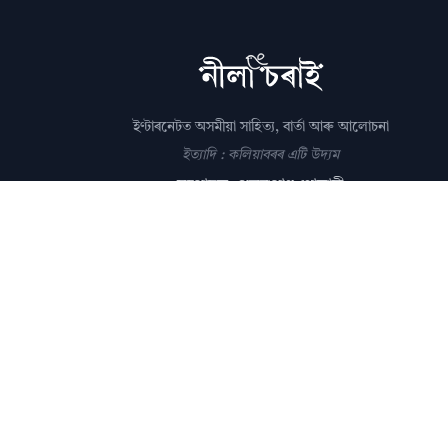
ইণ্টাৰনেটত অসমীয়া সাহিত্য, বাৰ্তা আৰু আলোচনা
ইত্যাদি : কলিয়াবৰৰ এটি উদ্যম
সম্পাদক: পল্লৱপ্ৰাণ গোস্বামী
editor@nilacharai.com
About
Contact
AI Policy
FAQ
Privacy
Subscribe