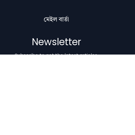
মেইল বাৰ্তা
Newsletter
Subscribe to get the latest articles,
literature updates, and news delivered
straight to your inbox.
Email Address
Subscribe
Copyright © 2012-2026 Nilacharai.com