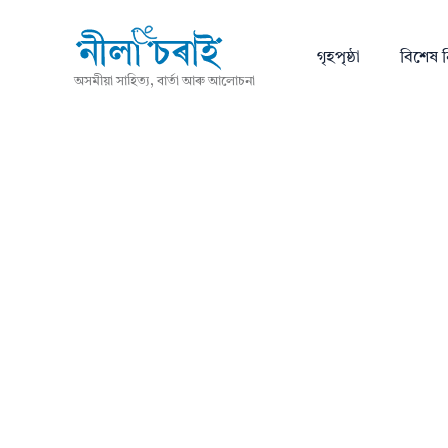
গৃহপৃষ্ঠা
বিশেষ ন
অসমীয়া সাহিত্য, বাৰ্তা আৰু আলোচনা