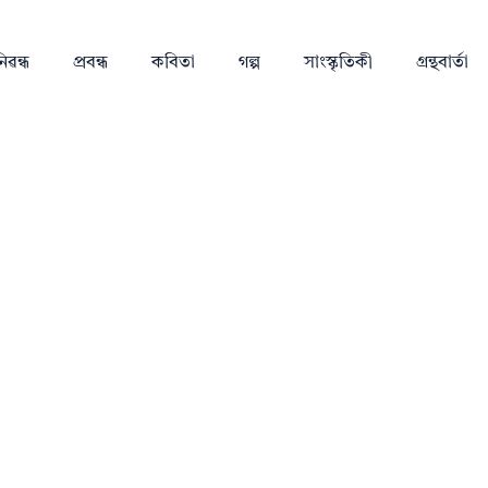
িৱন্ধ
প্ৰবন্ধ
কবিতা
গল্প
সাংস্কৃতিকী
গ্ৰন্থবাৰ্তা