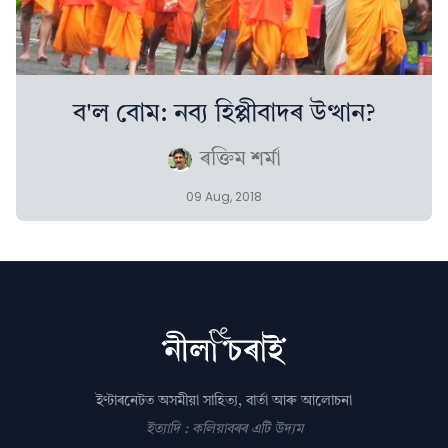
ব'ল বোম: নব্য হিপ্পীবাদৰ উত্থান?
ৰক্তিম শৰ্মা
09 Aug, 2018
ইণ্টাৰনেটত অসমীয়া সাহিত্য, বাৰ্তা আৰু আলোচনা
ইত্যাদি : কলিয়াবৰৰ এটি উদ্যম