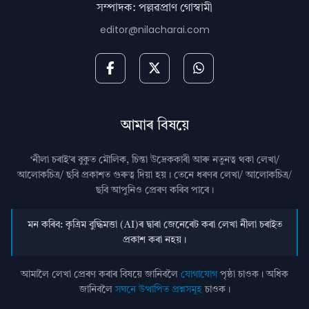
সম্পাদক: পল্লৱপ্ৰাণ গোস্বামী
editor@nilacharai.com
আমাৰ বিষয়ে
‘নীলা চৰাই’ৰ বুকুত মৌলিক, চিন্তা উদ্রেককাৰী আৰু নতুনত্ব থকা লেখা/
আলোকচিত্ৰ/ ছবি প্রকাশত গুৰুত্ব দিয়া হয়। তেনে ধৰণৰ লেখা/ আলোকচিত্ৰ/
ছবি আপুনিও প্রেৰণ কৰিব পাৰে।
মন কৰিব: কৃত্ৰিম বুদ্ধিমত্তা (AI)ৰ দ্বাৰা জেনেৰেট কৰা লেখা নীলা চৰাইত
প্ৰকাশ কৰা নহয়।
আমালৈ লেখা প্ৰেৰণ কৰাৰ বিষয়ে জানিবলৈ
যোগাযোগ
পৃষ্ঠা চাওক। অধিক
জানিবলৈ
সঘনে উত্থাপিত প্ৰশ্নসমূহ
চাওক।