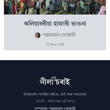
কলিয়াবৰীয়া হাজাৰী ভাওনা
পল্লৱপ্ৰাণ গোস্বামী
02 Mar, 2026
ইণ্টাৰনেটত অসমীয়া সাহিত্য, বাৰ্তা আৰু আলোচনা
ইত্যাদি : কলিয়াবৰৰ এটি উদ্যম
সম্পাদক: পল্লৱপ্ৰাণ গোস্বামী