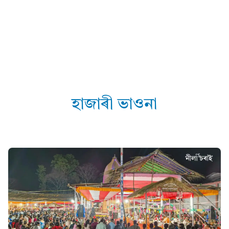
হাজাৰী ভাওনা