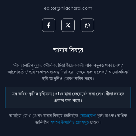
editor@nilacharai.com
আমাৰ বিষয়ে
‘নীলা চৰাই’ৰ বুকুত মৌলিক, চিন্তা উদ্রেককাৰী আৰু নতুনত্ব থকা লেখা/
আলোকচিত্ৰ/ ছবি প্রকাশত গুৰুত্ব দিয়া হয়। তেনে ধৰণৰ লেখা/ আলোকচিত্ৰ/
ছবি আপুনিও প্রেৰণ কৰিব পাৰে।
মন কৰিব: কৃত্ৰিম বুদ্ধিমত্তা (AI)ৰ দ্বাৰা জেনেৰেট কৰা লেখা নীলা চৰাইত
প্ৰকাশ কৰা নহয়।
আমালৈ লেখা প্ৰেৰণ কৰাৰ বিষয়ে জানিবলৈ
যোগাযোগ
পৃষ্ঠা চাওক। অধিক
জানিবলৈ
সঘনে উত্থাপিত প্ৰশ্নসমূহ
চাওক।