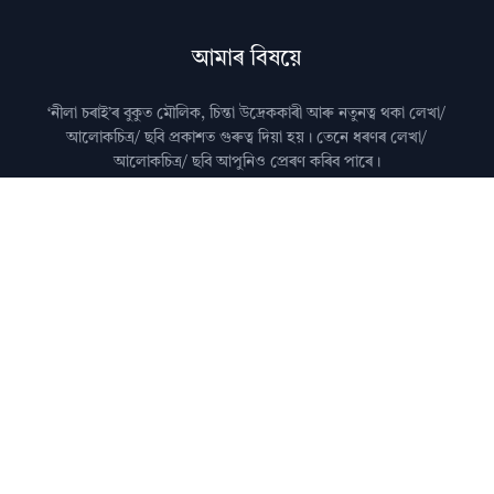
আমাৰ বিষয়ে
‘নীলা চৰাই’ৰ বুকুত মৌলিক, চিন্তা উদ্রেককাৰী আৰু নতুনত্ব থকা লেখা/
আলোকচিত্ৰ/ ছবি প্রকাশত গুৰুত্ব দিয়া হয়। তেনে ধৰণৰ লেখা/
আলোকচিত্ৰ/ ছবি আপুনিও প্রেৰণ কৰিব পাৰে।
মন কৰিব: কৃত্ৰিম বুদ্ধিমত্তা (AI)ৰ দ্বাৰা জেনেৰেট কৰা লেখা নীলা
চৰাইত প্ৰকাশ কৰা নহয়।
আমালৈ লেখা প্ৰেৰণ কৰাৰ বিষয়ে জানিবলৈ
যোগাযোগ
পৃষ্ঠা চাওক।
অধিক জানিবলৈ
সঘনে উত্থাপিত প্ৰশ্নসমূহ
চাওক।