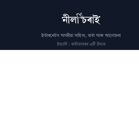
ইণ্টাৰনেটত অসমীয়া সাহিত্য, বাৰ্তা আৰু আলোচনা
ইত্যাদি : কলিয়াবৰৰ এটি উদ্যম
সম্পাদক: পল্লৱপ্ৰাণ গোস্বামী
editor@nilacharai.com
About
Contact
AI Policy
FAQ
Privacy
Subscribe