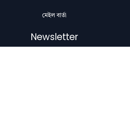
মেইল বাৰ্তা
Newsletter
Subscribe to get the latest articles,
literature updates, and news delivered
straight to your inbox.
Email Address
Subscribe
Copyright © 2012-2026 Nilacharai.com