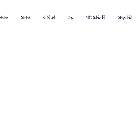
িৱন্ধ
প্ৰবন্ধ
কবিতা
গল্প
সাংস্কৃতিকী
গ্ৰন্থবাৰ্তা