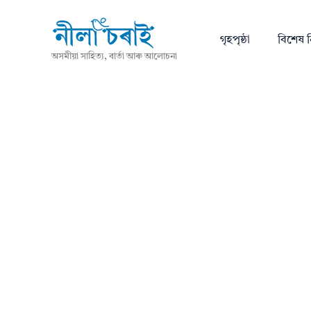
গৃহপৃষ্ঠা
বিশেষ ন
অসমীয়া সাহিত্য, বাৰ্তা আৰু আলোচনা