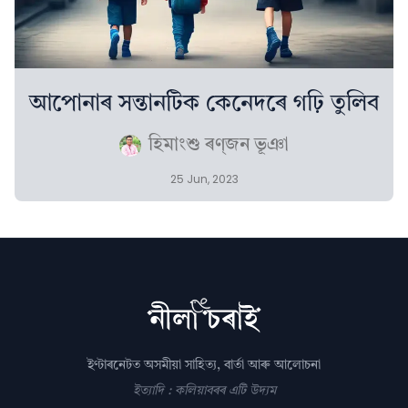
আপোনাৰ সন্তানটিক কেনেদৰে গঢ়ি তুলিব
হিমাংশু ৰণ্‌জন ভূঞা
25 Jun, 2023
ইণ্টাৰনেটত অসমীয়া সাহিত্য, বাৰ্তা আৰু আলোচনা
ইত্যাদি : কলিয়াবৰৰ এটি উদ্যম