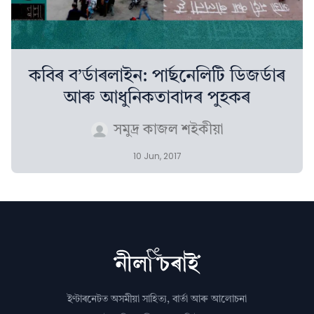
কবিৰ ব’ৰ্ডাৰলাইন: পাৰ্ছনেলিটি ডিজৰ্ডাৰ
আৰু আধুনিকতাবাদৰ পুহকৰ
সমুদ্ৰ কাজল শইকীয়া
10 Jun, 2017
ইণ্টাৰনেটত অসমীয়া সাহিত্য, বাৰ্তা আৰু আলোচনা