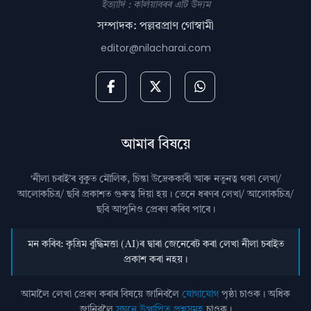
ইত্যাদি : কলিয়াবৰৰ এটি উদ্যম
সম্পাদক: পল্লৱপ্ৰাণ গোস্বামী
editor@nilacharai.com
আমাৰ বিষয়ে
‘নীলা চৰাই’ৰ বুকুত মৌলিক, চিন্তা উদ্রেককাৰী আৰু নতুনত্ব থকা লেখা/
আলোকচিত্ৰ/ ছবি প্রকাশত গুৰুত্ব দিয়া হয়। তেনে ধৰণৰ লেখা/ আলোকচিত্ৰ/
ছবি আপুনিও প্রেৰণ কৰিব পাৰে।
মন কৰিব: কৃত্ৰিম বুদ্ধিমত্তা (AI)ৰ দ্বাৰা জেনেৰেট কৰা লেখা নীলা চৰাইত
প্ৰকাশ কৰা নহয়।
আমালৈ লেখা প্ৰেৰণ কৰাৰ বিষয়ে জানিবলৈ
যোগাযোগ
পৃষ্ঠা চাওক। অধিক
জানিবলৈ
সঘনে উত্থাপিত প্ৰশ্নসমূহ
চাওক।