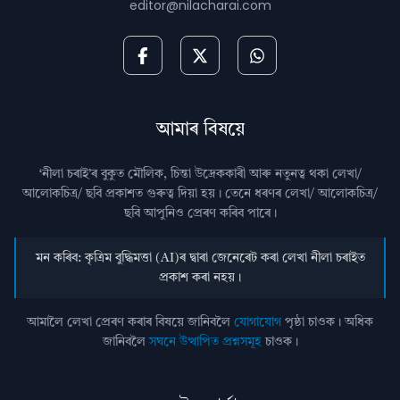
editor@nilacharai.com
আমাৰ বিষয়ে
‘নীলা চৰাই’ৰ বুকুত মৌলিক, চিন্তা উদ্রেককাৰী আৰু নতুনত্ব থকা লেখা/
আলোকচিত্ৰ/ ছবি প্রকাশত গুৰুত্ব দিয়া হয়। তেনে ধৰণৰ লেখা/ আলোকচিত্ৰ/
ছবি আপুনিও প্রেৰণ কৰিব পাৰে।
মন কৰিব: কৃত্ৰিম বুদ্ধিমত্তা (AI)ৰ দ্বাৰা জেনেৰেট কৰা লেখা নীলা চৰাইত
প্ৰকাশ কৰা নহয়।
আমালৈ লেখা প্ৰেৰণ কৰাৰ বিষয়ে জানিবলৈ
যোগাযোগ
পৃষ্ঠা চাওক। অধিক
জানিবলৈ
সঘনে উত্থাপিত প্ৰশ্নসমূহ
চাওক।