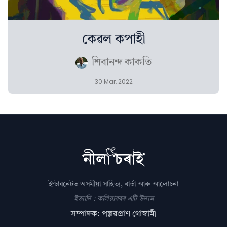
কেৱল কপাহী
শিবানন্দ কাকতি
30 Mar, 2022
ইণ্টাৰনেটত অসমীয়া সাহিত্য, বাৰ্তা আৰু আলোচনা
ইত্যাদি : কলিয়াবৰৰ এটি উদ্যম
সম্পাদক: পল্লৱপ্ৰাণ গোস্বামী