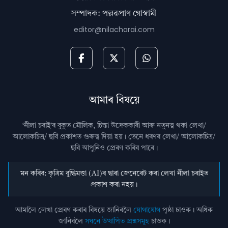
সম্পাদক: পল্লৱপ্ৰাণ গোস্বামী
editor@nilacharai.com
আমাৰ বিষয়ে
‘নীলা চৰাই’ৰ বুকুত মৌলিক, চিন্তা উদ্রেককাৰী আৰু নতুনত্ব থকা লেখা/
আলোকচিত্ৰ/ ছবি প্রকাশত গুৰুত্ব দিয়া হয়। তেনে ধৰণৰ লেখা/ আলোকচিত্ৰ/
ছবি আপুনিও প্রেৰণ কৰিব পাৰে।
মন কৰিব: কৃত্ৰিম বুদ্ধিমত্তা (AI)ৰ দ্বাৰা জেনেৰেট কৰা লেখা নীলা চৰাইত
প্ৰকাশ কৰা নহয়।
আমালৈ লেখা প্ৰেৰণ কৰাৰ বিষয়ে জানিবলৈ
যোগাযোগ
পৃষ্ঠা চাওক। অধিক
জানিবলৈ
সঘনে উত্থাপিত প্ৰশ্নসমূহ
চাওক।