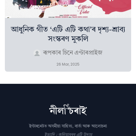
আধুনিক গীত ‘এটি এটি কথা’ৰ দৃশ্য-শ্ৰাব্য
সংস্কৰণ মুকলি
ৰূপকাৰ চিনে এণ্টাৰপ্ৰাইজ
26 Mar, 2025
ইণ্টাৰনেটত অসমীয়া সাহিত্য, বাৰ্তা আৰু আলোচনা
ইত্যাদি : কলিয়াবৰৰ এটি উদ্যম