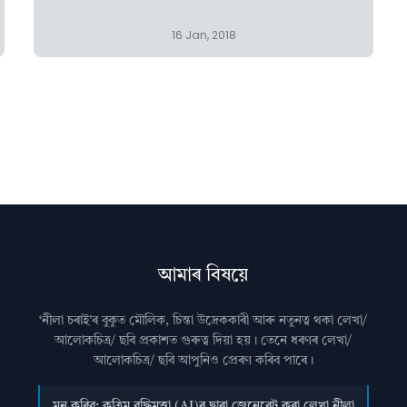
16 Jan, 2018
আমাৰ বিষয়ে
‘নীলা চৰাই’ৰ বুকুত মৌলিক, চিন্তা উদ্রেককাৰী আৰু নতুনত্ব থকা লেখা/
আলোকচিত্ৰ/ ছবি প্রকাশত গুৰুত্ব দিয়া হয়। তেনে ধৰণৰ লেখা/
আলোকচিত্ৰ/ ছবি আপুনিও প্রেৰণ কৰিব পাৰে।
মন কৰিব: কৃত্ৰিম বুদ্ধিমত্তা (AI)ৰ দ্বাৰা জেনেৰেট কৰা লেখা নীলা