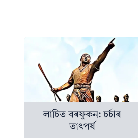
লাচিত বৰফুকন: চৰ্চাৰ
তাৎপৰ্য