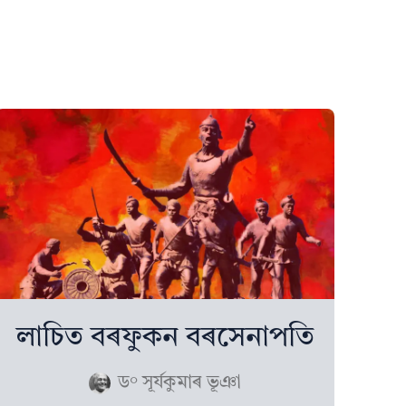
লাচিত বৰফুকন বৰসেনাপতি
ড° সূৰ্যকুমাৰ ভূঞা