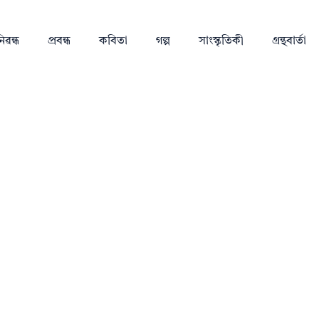
িৱন্ধ
প্ৰবন্ধ
কবিতা
গল্প
সাংস্কৃতিকী
গ্ৰন্থবাৰ্তা