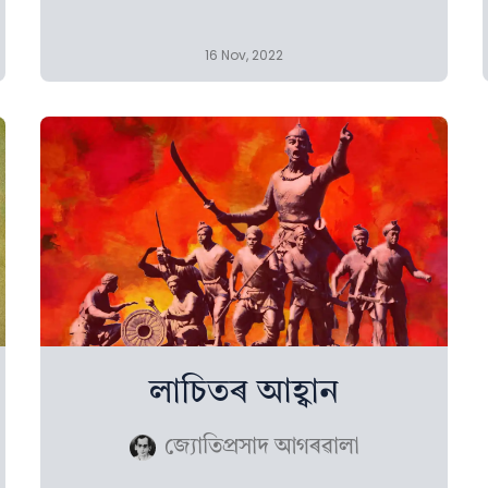
16 Nov, 2022
লাচিতৰ আহ্বান
জ্যোতিপ্ৰসাদ আগৰৱালা