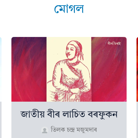
মোগল
জাতীয় বীৰ লাচিত বৰফুকন
তিলক চন্দ্ৰ মজুমদাৰ