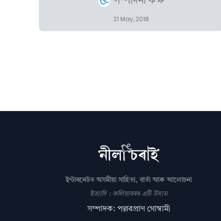
সম্পাদনা কক্ষ
21 May, 2018
ইণ্টাৰনেটত অসমীয়া সাহিত্য, বাৰ্তা আৰু আলোচনা
ইত্যাদি : কলিয়াবৰৰ এটি উদ্যম
সম্পাদক: পল্লৱপ্ৰাণ গোস্বামী