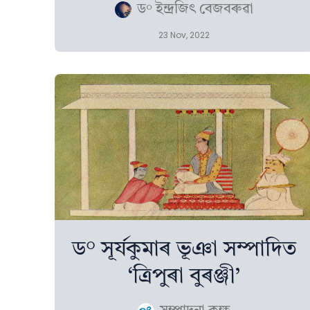
ড° ইন্দ্ৰজিৎ বেজবৰুৱা
23 Nov, 2022
ড° সূৰ্যকুমাৰ ভূঞা সম্পাদিত
‘ত্ৰিপুৰা বুৰঞ্জী’