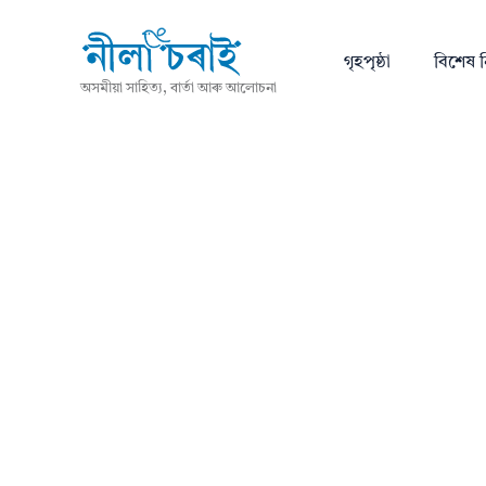
গৃহপৃষ্ঠা
বিশেষ ন
অসমীয়া সাহিত্য, বাৰ্তা আৰু আলোচনা