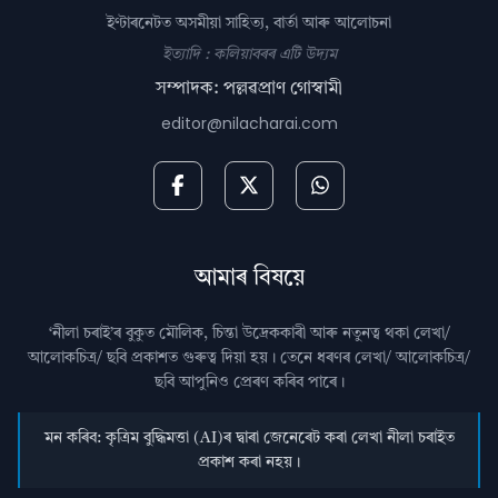
ইণ্টাৰনেটত অসমীয়া সাহিত্য, বাৰ্তা আৰু আলোচনা
ইত্যাদি : কলিয়াবৰৰ এটি উদ্যম
সম্পাদক: পল্লৱপ্ৰাণ গোস্বামী
editor@nilacharai.com
আমাৰ বিষয়ে
‘নীলা চৰাই’ৰ বুকুত মৌলিক, চিন্তা উদ্রেককাৰী আৰু নতুনত্ব থকা লেখা/
আলোকচিত্ৰ/ ছবি প্রকাশত গুৰুত্ব দিয়া হয়। তেনে ধৰণৰ লেখা/ আলোকচিত্ৰ/
ছবি আপুনিও প্রেৰণ কৰিব পাৰে।
মন কৰিব: কৃত্ৰিম বুদ্ধিমত্তা (AI)ৰ দ্বাৰা জেনেৰেট কৰা লেখা নীলা চৰাইত
প্ৰকাশ কৰা নহয়।