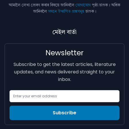
আমালৈ লেখা প্ৰেৰণ কৰাৰ বিষয়ে জানিবলৈ
যোগাযোগ
পৃষ্ঠা চাওক। অধিক
জানিবলৈ
সঘনে উত্থাপিত প্ৰশ্নসমূহ
চাওক।
মেইল বাৰ্তা
Newsletter
Subscribe to get the latest articles, literature
updates, and news delivered straight to your
inbox.
Email Address
Subscribe