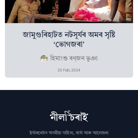
জামুগুৰিহাটত নটসূৰ্যৰ অমৰ সৃষ্টি
‘ভোগজৰা’
হিমাংশু ৰণ্‌জন ভূঞা
20 Feb, 2024
ইণ্টাৰনেটত অসমীয়া সাহিত্য, বাৰ্তা আৰু আলোচনা