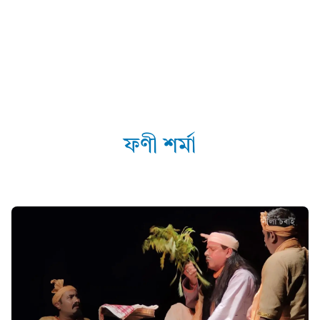
ফণী শৰ্মা