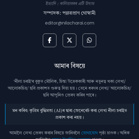
ইত্যাদি : কলিয়াবৰৰ এটি উদ্যম
সম্পাদক: পল্লৱপ্ৰাণ গোস্বামী
editor@nilacharai.com
আমাৰ বিষয়ে
‘নীলা চৰাই’ৰ বুকুত মৌলিক, চিন্তা উদ্রেককাৰী আৰু নতুনত্ব থকা লেখা/
আলোকচিত্ৰ/ ছবি প্রকাশত গুৰুত্ব দিয়া হয়। তেনে ধৰণৰ লেখা/ আলোকচিত্ৰ/
ছবি আপুনিও প্রেৰণ কৰিব পাৰে।
মন কৰিব: কৃত্ৰিম বুদ্ধিমত্তা (AI)ৰ দ্বাৰা জেনেৰেট কৰা লেখা নীলা চৰাইত
প্ৰকাশ কৰা নহয়।
আমালৈ লেখা প্ৰেৰণ কৰাৰ বিষয়ে জানিবলৈ
যোগাযোগ
পৃষ্ঠা চাওক। অধিক