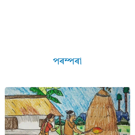
পৰম্পৰা