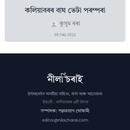
কলিয়াবৰৰ বাঘ ভেটা পৰম্পৰা
কুসুম বৰা
06 Feb, 2022
ইণ্টাৰনেটত অসমীয়া সাহিত্য, বাৰ্তা আৰু আলোচনা
ইত্যাদি : কলিয়াবৰৰ এটি উদ্যম
সম্পাদক: পল্লৱপ্ৰাণ গোস্বামী
editor@nilacharai.com