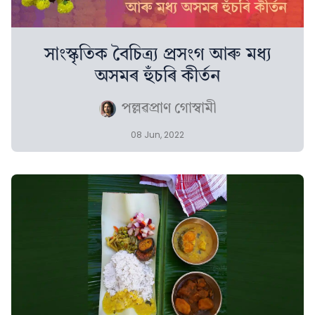
সাংস্কৃতিক বৈচিত্ৰ্য প্ৰসংগ আৰু মধ্য
অসমৰ হুঁচৰি কীৰ্তন
পল্লৱপ্ৰাণ গোস্বামী
08 Jun, 2022