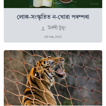
লোক-সংস্কৃতিত ন-খোৱা পৰম্পৰা
উৰ্বশী টুমুং
08 Feb, 2022