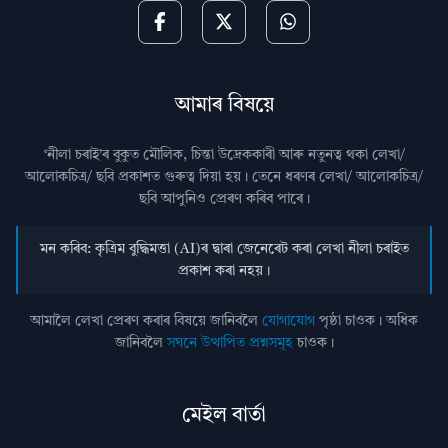
আমাৰ বিষয়ে
‘নীলা চৰাই’ৰ বুকুত মৌলিক, চিন্তা উদ্রেককাৰী আৰু নতুনত্ব থকা লেখা/
আলোকচিত্ৰ/ ছবি প্রকাশত গুৰুত্ব দিয়া হয়। তেনে ধৰণৰ লেখা/ আলোকচিত্ৰ/
ছবি আপুনিও প্রেৰণ কৰিব পাৰে।
মন কৰিব: কৃত্ৰিম বুদ্ধিমত্তা (AI)ৰ দ্বাৰা জেনেৰেট কৰা লেখা নীলা চৰাইত
প্ৰকাশ কৰা নহয়।
আমালৈ লেখা প্ৰেৰণ কৰাৰ বিষয়ে জানিবলৈ
যোগাযোগ
পৃষ্ঠা চাওক। অধিক
জানিবলৈ
সঘনে উত্থাপিত প্ৰশ্নসমূহ
চাওক।
মেইল বাৰ্তা