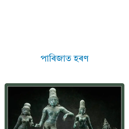
পাৰিজাত হৰণ