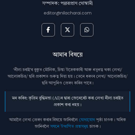
সম্পাদক: পল্লৱপ্ৰাণ গোস্বামী
editor@nilacharai.com
আমাৰ বিষয়ে
‘নীলা চৰাই’ৰ বুকুত মৌলিক, চিন্তা উদ্রেককাৰী আৰু নতুনত্ব থকা লেখা/
আলোকচিত্ৰ/ ছবি প্রকাশত গুৰুত্ব দিয়া হয়। তেনে ধৰণৰ লেখা/ আলোকচিত্ৰ/
ছবি আপুনিও প্রেৰণ কৰিব পাৰে।
মন কৰিব: কৃত্ৰিম বুদ্ধিমত্তা (AI)ৰ দ্বাৰা জেনেৰেট কৰা লেখা নীলা চৰাইত
প্ৰকাশ কৰা নহয়।
আমালৈ লেখা প্ৰেৰণ কৰাৰ বিষয়ে জানিবলৈ
যোগাযোগ
পৃষ্ঠা চাওক। অধিক
জানিবলৈ
সঘনে উত্থাপিত প্ৰশ্নসমূহ
চাওক।