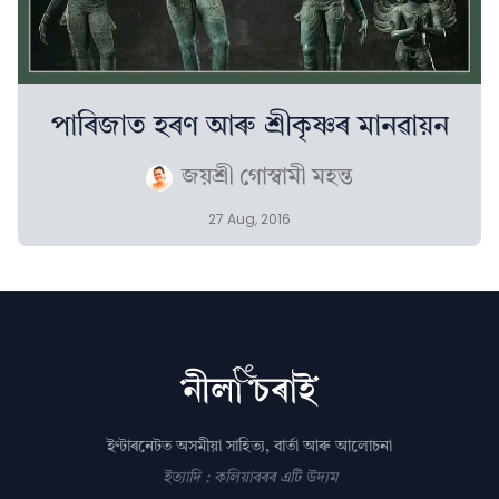
পাৰিজাত হৰণ আৰু শ্রীকৃষ্ণৰ মানৱায়ন
জয়শ্ৰী গোস্বামী মহন্ত
27 Aug, 2016
ইণ্টাৰনেটত অসমীয়া সাহিত্য, বাৰ্তা আৰু আলোচনা
ইত্যাদি : কলিয়াবৰৰ এটি উদ্যম