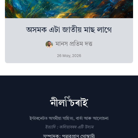
অসমক এটা জাতীয় মাছ লাগে
মানস প্রতিম দত্ত
26 May, 2026
ইণ্টাৰনেটত অসমীয়া সাহিত্য, বাৰ্তা আৰু আলোচনা
ইত্যাদি : কলিয়াবৰৰ এটি উদ্যম
সম্পাদক: পল্লৱপ্ৰাণ গোস্বামী