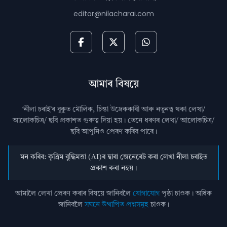
editor@nilacharai.com
আমাৰ বিষয়ে
‘নীলা চৰাই’ৰ বুকুত মৌলিক, চিন্তা উদ্রেককাৰী আৰু নতুনত্ব থকা লেখা/
আলোকচিত্ৰ/ ছবি প্রকাশত গুৰুত্ব দিয়া হয়। তেনে ধৰণৰ লেখা/ আলোকচিত্ৰ/
ছবি আপুনিও প্রেৰণ কৰিব পাৰে।
মন কৰিব: কৃত্ৰিম বুদ্ধিমত্তা (AI)ৰ দ্বাৰা জেনেৰেট কৰা লেখা নীলা চৰাইত
প্ৰকাশ কৰা নহয়।
আমালৈ লেখা প্ৰেৰণ কৰাৰ বিষয়ে জানিবলৈ
যোগাযোগ
পৃষ্ঠা চাওক। অধিক
জানিবলৈ
সঘনে উত্থাপিত প্ৰশ্নসমূহ
চাওক।