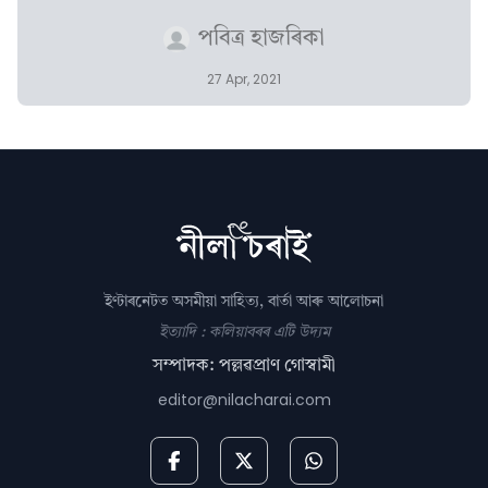
পবিত্ৰ হাজৰিকা
27 Apr, 2021
ইণ্টাৰনেটত অসমীয়া সাহিত্য, বাৰ্তা আৰু আলোচনা
ইত্যাদি : কলিয়াবৰৰ এটি উদ্যম
সম্পাদক: পল্লৱপ্ৰাণ গোস্বামী
editor@nilacharai.com