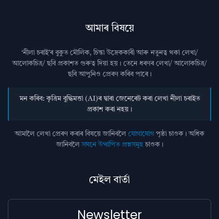
আমাৰ বিষয়ে
‘নীলা চৰাই’ৰ বুকুত মৌলিক, চিন্তা উদ্রেককাৰী আৰু নতুনত্ব থকা লেখা/
আলোকচিত্ৰ/ ছবি প্রকাশত গুৰুত্ব দিয়া হয়। তেনে ধৰণৰ লেখা/ আলোকচিত্ৰ/
ছবি আপুনিও প্রেৰণ কৰিব পাৰে।
মন কৰিব: কৃত্ৰিম বুদ্ধিমত্তা (AI)ৰ দ্বাৰা জেনেৰেট কৰা লেখা নীলা চৰাইত
প্ৰকাশ কৰা নহয়।
আমালৈ লেখা প্ৰেৰণ কৰাৰ বিষয়ে জানিবলৈ
যোগাযোগ
পৃষ্ঠা চাওক। অধিক
জানিবলৈ
সঘনে উত্থাপিত প্ৰশ্নসমূহ
চাওক।
মেইল বাৰ্তা
Newsletter