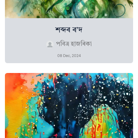
শব্দৰ ৰ’দ
পবিত্ৰ হাজৰিকা
08 Dec, 2024