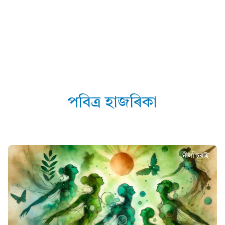
পবিত্ৰ হাজৰিকা