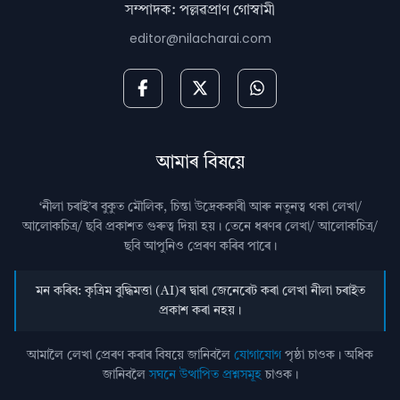
সম্পাদক: পল্লৱপ্ৰাণ গোস্বামী
editor@nilacharai.com
আমাৰ বিষয়ে
‘নীলা চৰাই’ৰ বুকুত মৌলিক, চিন্তা উদ্রেককাৰী আৰু নতুনত্ব থকা লেখা/
আলোকচিত্ৰ/ ছবি প্রকাশত গুৰুত্ব দিয়া হয়। তেনে ধৰণৰ লেখা/ আলোকচিত্ৰ/
ছবি আপুনিও প্রেৰণ কৰিব পাৰে।
মন কৰিব: কৃত্ৰিম বুদ্ধিমত্তা (AI)ৰ দ্বাৰা জেনেৰেট কৰা লেখা নীলা চৰাইত
প্ৰকাশ কৰা নহয়।
আমালৈ লেখা প্ৰেৰণ কৰাৰ বিষয়ে জানিবলৈ
যোগাযোগ
পৃষ্ঠা চাওক। অধিক
জানিবলৈ
সঘনে উত্থাপিত প্ৰশ্নসমূহ
চাওক।