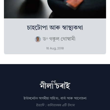
চাহটোপা আৰু স্বাস্থ্যকথা
ড° গকুল গোস্বামী
16 Aug, 2018
ইণ্টাৰনেটত অসমীয়া সাহিত্য, বাৰ্তা আৰু আলোচনা
ইত্যাদি : কলিয়াবৰৰ এটি উদ্যম