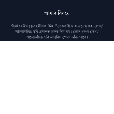
আমাৰ বিষয়ে
‘নীলা চৰাই’ৰ বুকুত মৌলিক, চিন্তা উদ্রেককাৰী আৰু নতুনত্ব থকা লেখা/
আলোকচিত্ৰ/ ছবি প্রকাশত গুৰুত্ব দিয়া হয়। তেনে ধৰণৰ লেখা/
আলোকচিত্ৰ/ ছবি আপুনিও প্রেৰণ কৰিব পাৰে।
মন কৰিব: কৃত্ৰিম বুদ্ধিমত্তা (AI)ৰ দ্বাৰা জেনেৰেট কৰা লেখা নীলা
চৰাইত প্ৰকাশ কৰা নহয়।
আমালৈ লেখা প্ৰেৰণ কৰাৰ বিষয়ে জানিবলৈ
যোগাযোগ
পৃষ্ঠা চাওক।
অধিক জানিবলৈ
সঘনে উত্থাপিত প্ৰশ্নসমূহ
চাওক।