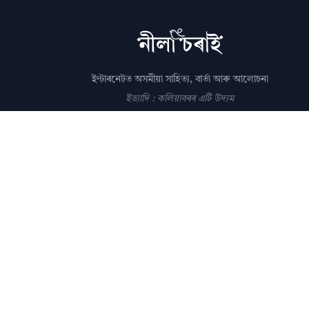
ইণ্টাৰনেটত অসমীয়া সাহিত্য, বাৰ্তা আৰু আলোচনা
ইত্যাদি : কলিয়াবৰৰ এটি উদ্যম
সম্পাদক: পল্লৱপ্ৰাণ গোস্বামী
editor@nilacharai.com
About
Contact
AI Policy
FAQ
Privacy
Subscribe