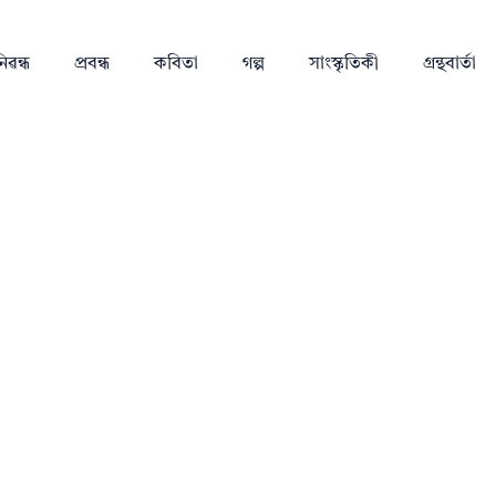
িৱন্ধ
প্ৰবন্ধ
কবিতা
গল্প
সাংস্কৃতিকী
গ্ৰন্থবাৰ্তা