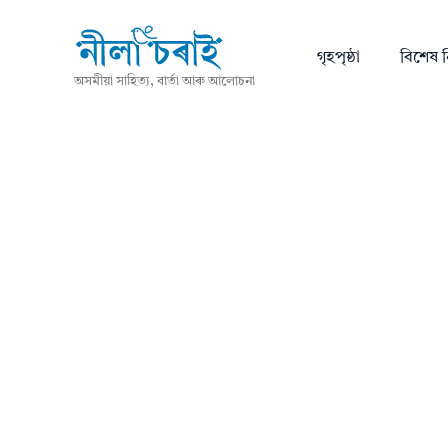
গৃহপৃষ্ঠা
বিশেষ ন
অসমীয়া সাহিত্য, বাৰ্তা আৰু আলোচনা