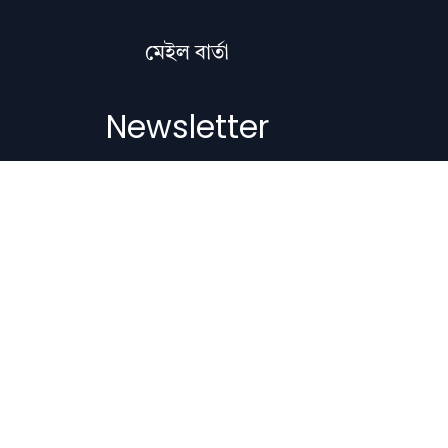
মেইল বাৰ্তা
Newsletter
Subscribe to get the latest articles,
literature updates, and news delivered
straight to your inbox.
Email Address
Subscribe
Copyright © 2012-2026 Nilacharai.com