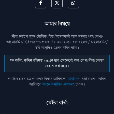
আমাৰ বিষয়ে
‘নীলা চৰাই’ৰ বুকুত মৌলিক, চিন্তা উদ্রেককাৰী আৰু নতুনত্ব থকা লেখা/
আলোকচিত্ৰ/ ছবি প্রকাশত গুৰুত্ব দিয়া হয়। তেনে ধৰণৰ লেখা/ আলোকচিত্ৰ/
ছবি আপুনিও প্রেৰণ কৰিব পাৰে।
মন কৰিব: কৃত্ৰিম বুদ্ধিমত্তা (AI)ৰ দ্বাৰা জেনেৰেট কৰা লেখা নীলা চৰাইত
প্ৰকাশ কৰা নহয়।
আমালৈ লেখা প্ৰেৰণ কৰাৰ বিষয়ে জানিবলৈ
যোগাযোগ
পৃষ্ঠা চাওক। অধিক
জানিবলৈ
সঘনে উত্থাপিত প্ৰশ্নসমূহ
চাওক।
মেইল বাৰ্তা