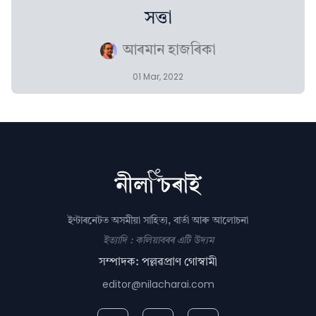
সত্তা
আৰমান হাজৰিকা
01 Mar, 2022
ইণ্টাৰনেটত অসমীয়া সাহিত্য, বাৰ্তা আৰু আলোচনা
ইত্যাদি : কলিয়াবৰৰ এটি উদ্যম
সম্পাদক: পল্লৱপ্ৰাণ গোস্বামী
editor@nilacharai.com