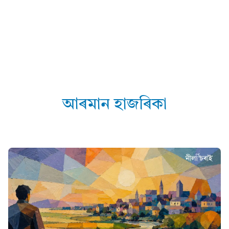
আৰমান হাজৰিকা