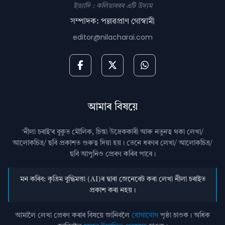
ইত্যাদি : কলিয়াবৰৰ এটি উদ্যম
সম্পাদক: পল্লৱপ্ৰাণ গোস্বামী
editor@nilacharai.com
আমাৰ বিষয়ে
‘নীলা চৰাই’ৰ বুকুত মৌলিক, চিন্তা উদ্রেককাৰী আৰু নতুনত্ব থকা লেখা/
আলোকচিত্ৰ/ ছবি প্রকাশত গুৰুত্ব দিয়া হয়। তেনে ধৰণৰ লেখা/ আলোকচিত্ৰ/
ছবি আপুনিও প্রেৰণ কৰিব পাৰে।
মন কৰিব: কৃত্ৰিম বুদ্ধিমত্তা (AI)ৰ দ্বাৰা জেনেৰেট কৰা লেখা নীলা চৰাইত
প্ৰকাশ কৰা নহয়।
আমালৈ লেখা প্ৰেৰণ কৰাৰ বিষয়ে জানিবলৈ
যোগাযোগ
পৃষ্ঠা চাওক। অধিক