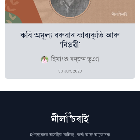
কবি অমূল্য বৰুৱাৰ কাব্যকৃতি আৰু
‘বিপ্লৱী’
হিমাংশু ৰণ্‌জন ভূঞা
30 Jun, 2023
ইণ্টাৰনেটত অসমীয়া সাহিত্য, বাৰ্তা আৰু আলোচনা