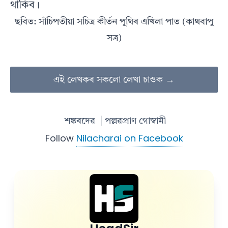
থাকিব।
ছবিত: সাঁচিপতীয়া সচিত্ৰ কীৰ্তন পুথিৰ এখিলা পাত (কাথবাপু
সত্ৰ)
এই লেখকৰ সকলো লেখা চাওক →
শঙ্কৰদেৱ
| পল্লৱপ্ৰাণ গোস্বামী
Follow
Nilacharai on Facebook