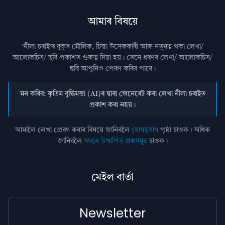
আমাৰ বিষয়ে
‘নীলা চৰাই’ৰ বুকুত মৌলিক, চিন্তা উদ্রেককাৰী আৰু নতুনত্ব থকা লেখা/
আলোকচিত্ৰ/ ছবি প্রকাশত গুৰুত্ব দিয়া হয়। তেনে ধৰণৰ লেখা/ আলোকচিত্ৰ/
ছবি আপুনিও প্রেৰণ কৰিব পাৰে।
মন কৰিব: কৃত্ৰিম বুদ্ধিমত্তা (AI)ৰ দ্বাৰা জেনেৰেট কৰা লেখা নীলা চৰাইত
প্ৰকাশ কৰা নহয়।
আমালৈ লেখা প্ৰেৰণ কৰাৰ বিষয়ে জানিবলৈ
যোগাযোগ
পৃষ্ঠা চাওক। অধিক
জানিবলৈ
সঘনে উত্থাপিত প্ৰশ্নসমূহ
চাওক।
মেইল বাৰ্তা
Newsletter