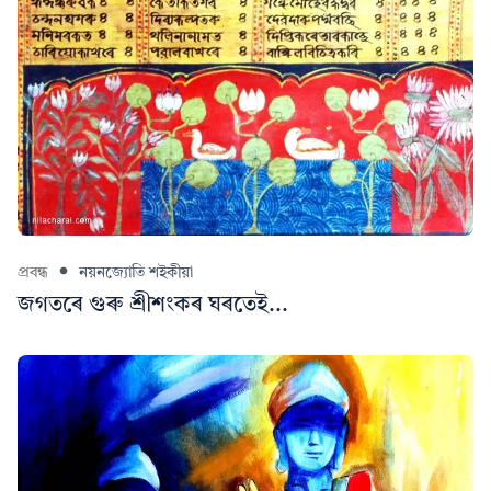
প্ৰবন্ধ
নয়নজ্যোতি শইকীয়া
জগতৰে গুৰু শ্ৰীশংকৰ ঘৰতেই...