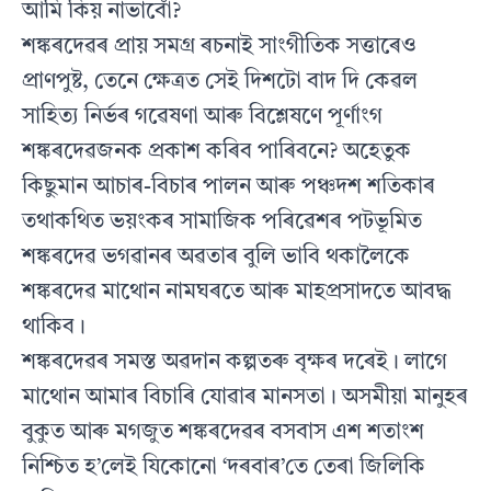
আমি কিয় নাভাবোঁ?
শঙ্কৰদেৱৰ প্ৰায় সমগ্ৰ ৰচনাই সাংগীতিক সত্তাৰেও
প্ৰাণপুষ্ট, তেনে ক্ষেত্ৰত সেই দিশটো বাদ দি কেৱল
সাহিত্য নিৰ্ভৰ গৱেষণা আৰু বিশ্লেষণে পূৰ্ণাংগ
শঙ্কৰদেৱজনক প্ৰকাশ কৰিব পাৰিবনে? অহেতুক
কিছুমান আচাৰ-বিচাৰ পালন আৰু পঞ্চদশ শতিকাৰ
তথাকথিত ভয়ংকৰ সামাজিক পৰিৱেশৰ পটভূমিত
শঙ্কৰদেৱ ভগৱানৰ অৱতাৰ বুলি ভাবি থকালৈকে
শঙ্কৰদেৱ মাথোন নামঘৰতে আৰু মাহপ্ৰসাদতে আবদ্ধ
থাকিব।
শঙ্কৰদেৱৰ সমস্ত অৱদান কল্পতৰু বৃক্ষৰ দৰেই। লাগে
মাথোন আমাৰ বিচাৰি যোৱাৰ মানসতা। অসমীয়া মানুহৰ
বুকুত আৰু মগজুত শঙ্কৰদেৱৰ বসবাস এশ শতাংশ
নিশ্চিত হ’লেই যিকোনো ‘দৰবাৰ’তে তেৰা জিলিকি