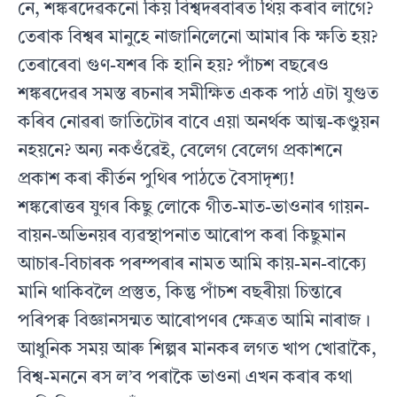
নে, শঙ্কৰদেৱকনো কিয় বিশ্বদৰবাৰত থিয় কৰাব লাগে?
তেৰাক বিশ্বৰ মানুহে নাজানিলেনো আমাৰ কি ক্ষতি হয়?
তেৰাৰেবা গুণ-যশৰ কি হানি হয়? পাঁচশ বছৰেও
শঙ্কৰদেৱৰ সমস্ত ৰচনাৰ সমীক্ষিত একক পাঠ এটা যুগুত
কৰিব নোৱৰা জাতিটোৰ বাবে এয়া অনৰ্থক আত্ম-কণ্ডুয়ন
নহয়নে? অন্য নকওঁৱেই, বেলেগ বেলেগ প্ৰকাশনে
প্ৰকাশ কৰা কীৰ্তন পুথিৰ পাঠতে বৈসাদৃশ্য!
শঙ্কৰোত্তৰ যুগৰ কিছু লোকে গীত-মাত-ভাওনাৰ গায়ন-
বায়ন-অভিনয়ৰ ব্যৱস্থাপনাত আৰোপ কৰা কিছুমান
আচাৰ-বিচাৰক পৰম্পৰাৰ নামত আমি কায়-মন-বাক্যে
মানি থাকিবলৈ প্ৰস্তুত, কিন্তু পাঁচশ বছৰীয়া চিন্তাৰে
পৰিপক্ব বিজ্ঞানসন্মত আৰোপণৰ ক্ষেত্ৰত আমি নাৰাজ।
আধুনিক সময় আৰু শিল্পৰ মানকৰ লগত খাপ খোৱাকৈ,
বিশ্ব-মননে ৰস ল’ব পৰাকৈ ভাওনা এখন কৰাৰ কথা