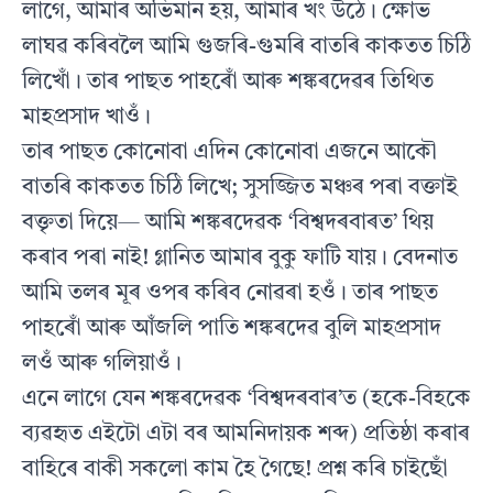
লাগে, আমাৰ অভিমান হয়, আমাৰ খং উঠে। ক্ষোভ
লাঘৱ কৰিবলৈ আমি গুজৰি-গুমৰি বাতৰি কাকতত চিঠি
লিখোঁ। তাৰ পাছত পাহৰোঁ আৰু শঙ্কৰদেৱৰ তিথিত
মাহপ্ৰসাদ খাওঁ।
তাৰ পাছত কোনোবা এদিন কোনোবা এজনে আকৌ
বাতৰি কাকতত চিঠি লিখে; সুসজ্জিত মঞ্চৰ পৰা বক্তাই
বক্তৃতা দিয়ে— আমি শঙ্কৰদেৱক ‘বিশ্বদৰবাৰত’ থিয়
কৰাব পৰা নাই! গ্লানিত আমাৰ বুকু ফাটি যায়। বেদনাত
আমি তলৰ মূৰ ওপৰ কৰিব নোৱৰা হওঁ। তাৰ পাছত
পাহৰোঁ আৰু আঁজলি পাতি শঙ্কৰদেৱ বুলি মাহপ্ৰসাদ
লওঁ আৰু গলিয়াওঁ।
এনে লাগে যেন শঙ্কৰদেৱক ‘বিশ্বদৰবাৰ’ত (হকে-বিহকে
ব্যৱহৃত এইটো এটা বৰ আমনিদায়ক শব্দ) প্ৰতিষ্ঠা কৰাৰ
বাহিৰে বাকী সকলো কাম হৈ গৈছে! প্ৰশ্ন কৰি চাইছোঁ