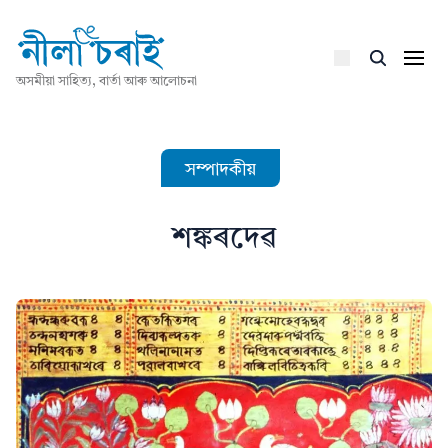
অসমীয়া সাহিত্য, বাৰ্তা আৰু আলোচনা
সম্পাদকীয়
শঙ্কৰদেৱ