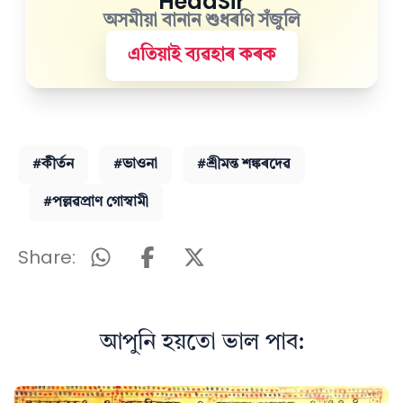
HeadSir
অসমীয়া বানান শুধৰণি সঁজুলি
এতিয়াই ব্যৱহাৰ কৰক
#কীৰ্তন
#ভাওনা
#শ্ৰীমন্ত শঙ্কৰদেৱ
#পল্লৱপ্ৰাণ গোস্বামী
Share:
আপুনি হয়তো ভাল পাব: