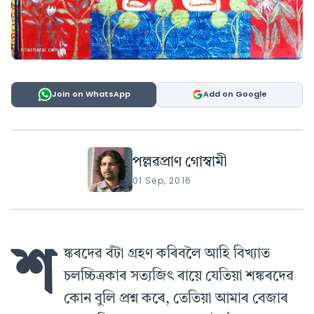
Join on WhatsApp
Add on Google
পল্লৱপ্ৰাণ গোস্বামী
01 Sep, 2016
শ
ঙ্কৰদেৱ বঁটা গ্ৰহণ কৰিবলৈ আহি বিখ্যাত
চলচ্চিত্ৰকাৰ সত্যজিৎ ৰায়ে যেতিয়া শঙ্কৰদেৱ
কোন বুলি প্ৰশ্ন কৰে, তেতিয়া আমাৰ বেজাৰ