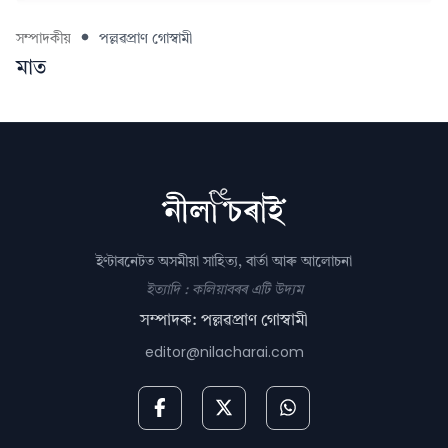
সম্পাদকীয়
পল্লৱপ্ৰাণ গোস্বামী
মাত
ইণ্টাৰনেটত অসমীয়া সাহিত্য, বাৰ্তা আৰু আলোচনা
ইত্যাদি : কলিয়াবৰৰ এটি উদ্যম
সম্পাদক: পল্লৱপ্ৰাণ গোস্বামী
editor@nilacharai.com