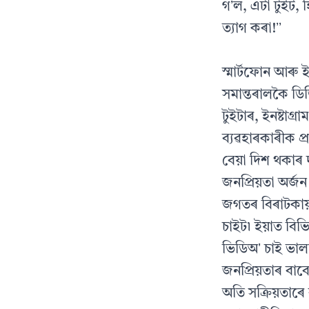
গʼল, এটা টুইট,
ত্যাগ কৰা!ʼʼ
স্মাৰ্টফোন আৰু
সমান্তৰালকৈ ডি
টুইটাৰ, ইনষ্টাগ
ব্যৱহাৰকাৰীক 
বেয়া দিশ থকাৰ 
জনপ্ৰিয়তা অৰ্জ
জগতৰ বিৰাটকায়
চাইট৷ ইয়াত বিভ
ভিডিঅʼ চাই ভাল
জনপ্ৰিয়তাৰ বা
অতি সক্ৰিয়তাৰে