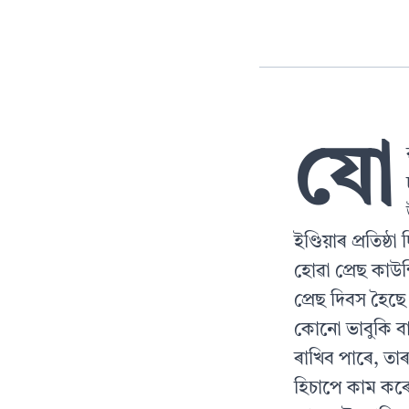
যো
ইণ্ডিয়াৰ প্ৰতিষ
হোৱা প্ৰেছ কাউন
প্ৰেছ দিবস হৈছে
কোনো ভাবুকি ব
ৰাখিব পাৰে, তাৰ
হিচাপে কাম কৰে ব