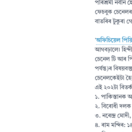
পৰিশ্ৰমী নবীন 
ফেচবুক চেনেলৰ 
বাতৰিৰ টুকুৰা গ
ʼ
অফিচিয়েল পিয়ি
আগবঢ়ালে৷ হিন্দ
চেনেল টি আৰ পি
পৰ্যন্ত)ৰ বিষয়ব
চেনেলকেইটা হৈছ
এই ২০২টা বিতৰ
১. পাকিস্তানক আ
২. বিৰোধী দলক
৩. নৰেন্দ্ৰ মো
৪. ৰাম মন্দিৰ: ১