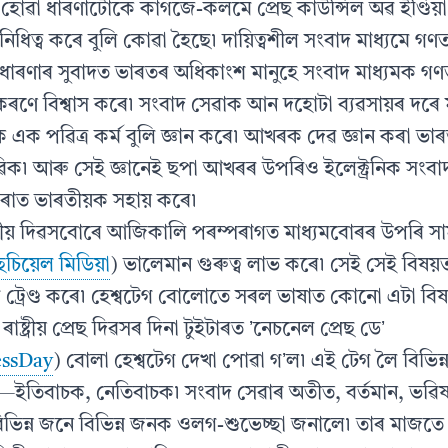
হোৱা ধাৰণাটোকে কাগজে-কলমে প্ৰেছ কাউন্সিল অৱ ইণ্ডিয়া আৰ
িনিধিত্ব কৰে বুলি কোৱা হৈছে৷ দায়িত্বশীল সংবাদ মাধ্যমে গণতন
াৰণাৰ সুবাদত ভাৰতৰ অধিকাংশ মানুহে সংবাদ মাধ্যমক গণতন্ত্
তঃকৰণে বিশ্বাস কৰে৷ সংবাদ সেৱাক আন দহোটা ব্যৱসায়ৰ দৰে 
ক এক পৱিত্ৰ কৰ্ম বুলি জ্ঞান কৰে৷ আখৰক দেৱ জ্ঞান কৰা ভাৰ
ভাৱিক৷ আৰু সেই জ্ঞানেই ছপা আখৰৰ উপৰিও ইলেক্ট্ৰনিক সংবা
ৰাত ভাৰতীয়ক সহায় কৰে৷
ঃৰাষ্ট্ৰীয় দিৱসবোৰে আজিকালি পৰম্পৰাগত মাধ্যমবোৰৰ উপৰি 
ছচিয়েল মিডিয়া
) ভালেমান গুৰুত্ব লাভ কৰে৷ সেই সেই বি
েগ ট্ৰেণ্ড কৰে৷ হেশ্বটেগ বোলোতে সৰল ভাষাত কোনো এটা ব
ৰাষ্ট্ৰীয় প্ৰেছ দিৱসৰ দিনা টুইটাৰত ʼনেচনেল প্ৰেছ ডেʼ
essDay
) বোলা হেশ্বটেগ দেখা পোৱা গʼল৷ এই টেগ লৈ বিভিন্ন
তিবাচক, নেতিবাচক৷ সংবাদ সেৱাৰ অতীত, বৰ্তমান, ভৱি
৷ বিভিন্ন জনে বিভিন্ন জনক ওলগ-শুভেচ্ছা জনালে৷ তাৰ মাজত