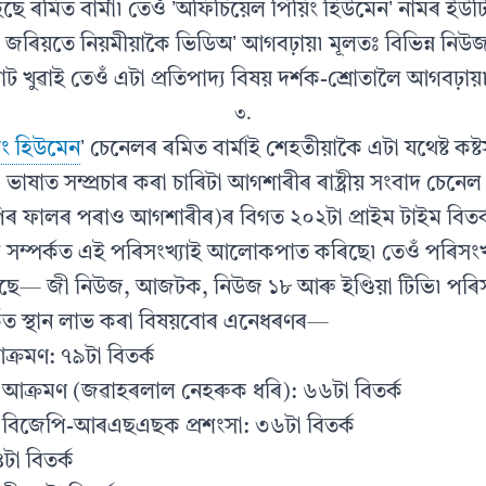
হৈছে ৰমিত বাৰ্মা৷ তেওঁ ʼঅফিচিয়েল পিয়িং হিউমেনʼ নামৰ ইউ
জৰিয়তে নিয়মীয়াকৈ ভিডিঅʼ আগবঢ়ায়৷ মূলতঃ বিভিন্ন নিউ
োট খুৱাই তেওঁ এটা প্ৰতিপাদ্য বিষয় দৰ্শক-শ্ৰোতালৈ আগবঢ়ায়
৩.
ং হিউমেন
ʼ চেনেলৰ ৰমিত বাৰ্মাই শেহতীয়াকৈ এটা যথেষ্ট কষ্টস
ী ভাষাত সম্প্ৰচাৰ কৰা চাৰিটা আগশাৰীৰ ৰাষ্ট্ৰীয় সংবাদ চেনে
ৰ ফালৰ পৰাও আগশাৰীৰ)ৰ বিগত ২০২টা প্ৰাইম টাইম বিতৰ্
স্তু সম্পৰ্কত এই পৰিসংখ্যাই আলোকপাত কৰিছে৷ তেওঁ পৰিসংখ্
ে— জী নিউজ, আজটক, নিউজ ১৮ আৰু ইণ্ডিয়া টিভি৷ পৰিসং
্কত স্থান লাভ কৰা বিষয়বোৰ এনেধৰণৰ—
ক্ৰমণ: ৭৯টা বিতৰ্ক
 আক্ৰমণ (জৱাহৰলাল নেহৰুক ধৰি): ৬৬টা বিতৰ্ক
দী, বিজেপি-আৰএছএছক প্ৰশংসা: ৩৬টা বিতৰ্ক
৪টা বিতৰ্ক