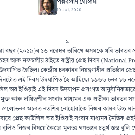
পল্লৱপ্ৰাণ গোস্বামী
10 Jul, 2020
১.
ৱা বছৰ (২০১৯)ৰ ১৬ নৱেম্বৰ তাৰিখে অসমকে ধৰি ভাৰতৰ প
চহৰ আৰু মফস্বলীয় ঠাইতে ৰাষ্ট্ৰীয় প্ৰেছ দিবস (National P
উদযাপিত হৈছিল৷ কেন্দ্ৰীয় চৰকাৰৰ নিয়ন্ত্ৰণাধীন প্ৰতিষ্ঠান প্
্ঠা দিনটোত এই দিবস উদযাপিত হৈ আহিছে৷ ১৯৬৬ চনৰ ১৬ নৱেম্ব
্সিল অৱ ইণ্ডিয়াই এই দিবস উদযাপন প্ৰসংগত আনুষ্ঠানিকভাৱে ক
 মুক্ত আৰু দায়িত্বশীল সংবাদ মাধ্যমৰ এক প্ৰতীক৷ ভাৰতৰ সং
া প্ৰলোভনৰ ওচৰত নতশিৰ নোহোৱাকৈ নিজৰ কামৰ উচ্চ মা
বাবে প্ৰেছ কাউন্সিল অৱ ইণ্ডিয়াই সংবাদ মাধ্যমৰ নৈতিক প্
ুলিও নিজৰ বিষয়ে কৈছে৷ মূলতঃ গণতন্ত্ৰৰ চতুৰ্থ স্তম্ভ বুলি 