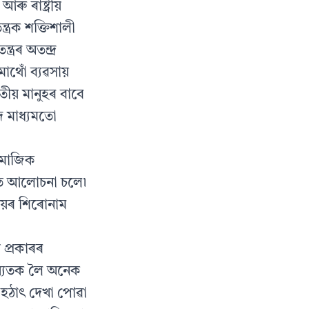
ু ৰাষ্ট্ৰীয়
্ত্ৰক শক্তিশালী
ৰৰ অতন্দ্ৰ
মাথোঁ ব্যৱসায়
তীয় মানুহৰ বাবে
দ মাধ্যমতো
সামাজিক
ষয়ত আলোচনা চলে৷
িষয়ৰ শিৰোনাম
 প্ৰকাৰৰ
ষ্যতক লৈ অনেক
ে হঠাৎ দেখা পোৱা