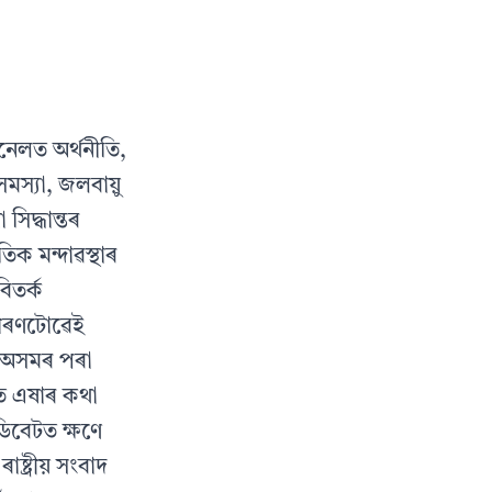
চেনেলত অৰ্থনীতি,
ৰ সমস্যা, জলবায়ু
সিদ্ধান্তৰ
ক মন্দাৱস্থাৰ
িতৰ্ক
 ধৰণটোৱেই
া, অসমৰ পৰা
াত এষাৰ কথা
ডিবেটত ক্ষণে
ষ্ট্ৰীয় সংবাদ