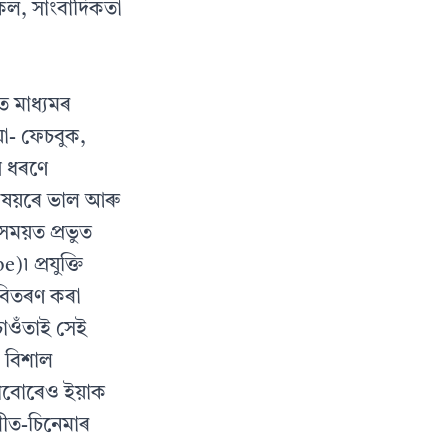
সকল, সাংবাদিকতা
ত মাধ্যমৰ
য়া- ফেচবুক,
ন ধৰণে
বিষয়ৰে ভাল আৰু
সময়ত প্ৰভুত
 প্ৰযুক্তি
বিতৰণ কৰা
চাওঁতাই সেই
ৰ বিশাল
নীবোৰেও ইয়াক
গীত-চিনেমাৰ