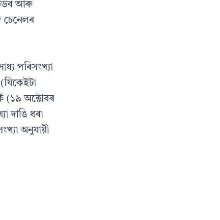
টিউব আৰু
জ চেনেলৰ
৷
াধ্য পৰিসংখ্যা
ল (যিকেইটা
ক (১৯ অক্টোবৰ
যা দাঙি ধৰা
খ্যা অনুযায়ী