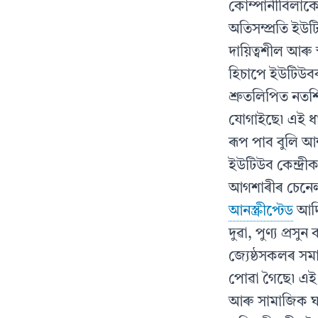
কোম্পানীবিলাক
অতিসম্প্ৰতি ইউ
দায়িত্বশীল আৰু 
হিচাপে ইউটিউবক 
শ্ৰুতলিপিত নতশ
যোগাইছে৷ এই ধা
ৰূপ পাব বুলি আ
ইউটিউব কেন্দ্ৰীক
আগশাৰীৰ চেনে
আনস্ক্ৰীপ্টেড
আদি
দুৱা, পুণ্য প্ৰস
জ্যেষ্ঠসকলৰ সমা
পোৱা গৈছে৷ এই ক
আৰু সামাজিক ঘট