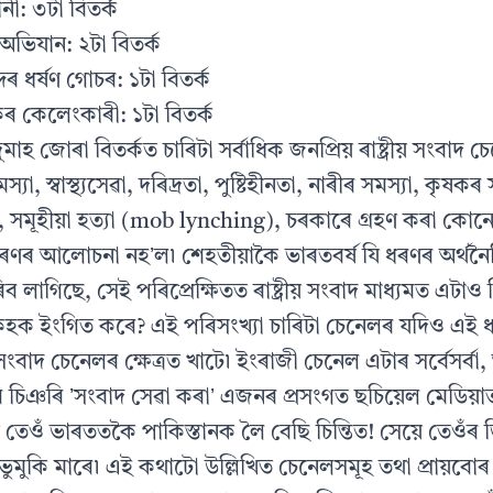
নী: ৩টা বিতৰ্ক
্ৰ অভিযান: ২টা বিতৰ্ক
নন্দৰ ধৰ্ষণ গোচৰ: ১টা বিতৰ্ক
ৰ কেলেংকাৰী: ১টা বিতৰ্ক
দুমাহ জোৰা বিতৰ্কত চাৰিটা সৰ্বাধিক জনপ্ৰিয় ৰাষ্ট্ৰীয় সংবাদ 
মস্যা, স্বাস্থ্যসেৱা, দৰিদ্ৰতা, পুষ্টিহীনতা, নাৰীৰ সমস্যা, কৃষক
ষণ, সমূহীয়া হত্যা (mob lynching), চৰকাৰে গ্ৰহণ কৰা কোনো 
ৰ আলোচনা নহʼল৷ শেহতীয়াকৈ ভাৰতবৰ্ষ যি ধৰণৰ অৰ্থনৈতি
 লাগিছে, সেই পৰিপ্ৰেক্ষিতত ৰাষ্ট্ৰীয় সংবাদ মাধ্যমত এটাও ব
হক ইংগিত কৰে? এই পৰিসংখ্যা চাৰিটা চেনেলৰ যদিও এই
ীয় সংবাদ চেনেলৰ ক্ষেত্ৰত খাটে৷ ইংৰাজী চেনেল এটাৰ সৰ্বেসৰ্ব
ি চিঞৰি ʼসংবাদ সেৱা কৰাʼ এজনৰ প্ৰসংগত ছচিয়েল মেডিয়
 তেওঁ ভাৰততকৈ পাকিস্তানক লৈ বেছি চিন্তিত! সেয়ে তেওঁৰ 
 ভুমুকি মাৰে৷ এই কথাটো উল্লিখিত চেনেলসমূহ তথা প্ৰায়বোৰ ৰা