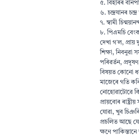
৫. বিহাৰৰ বানপা
৬. চন্দ্ৰযানৰ চন্দ
৭. স্বামী চিন্ময়া
৮. পিএমচি বেংক
দেখা গʼল, প্ৰায় 
শিক্ষা, নিবনুৱা স
পৰিৱৰ্তন, প্ৰদূ
বিষয়ত কোনো ধৰণ
মাজেৰে গতি কৰিব
নোহোৱাটোৱে কি
প্ৰায়বোৰ ৰাষ্ট্ৰ
যোৱা, খুব চিঞৰ
প্ৰচলিত আছে যে
ক্ষণে পাকিস্তানে