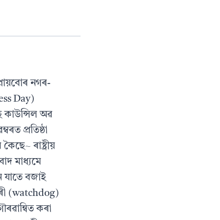
্ৰায়বোৰ নগৰ-
ress Day)
ৰেছ কাউন্সিল অৱ
ৰত প্ৰতিষ্ঠা
ৈছে~ ৰাষ্ট্ৰীয়
বাদ মাধ্যমে
ন যাতে বজাই
ৰহৰী (watchdog)
গৌৰৱান্বিত কৰা