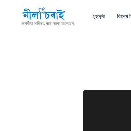
গৃহপৃষ্ঠা
বিশেষ ন
অসমীয়া সাহিত্য, বাৰ্তা আৰু আলোচনা