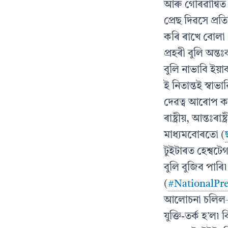
আৰু গৌৰৱান্বিত 
প্ৰেছ দিৱসে প্ৰত
কৰি ৰাখে বোলা ধ
প্ৰহৰী বুলি অন্
বুলি নাভাবি ইয়া
ই নিতান্তই স্বা
দেৱত্ব আৰোপ ক
ৰাষ্ট্ৰীয়, আন্ত
মাধ্যমবোৰতো (
টুইটাৰত হেশ্বট
বুলি বুজিব পাৰি৷ 
(
#NationalPr
আলোচনা চলিল—ই
যুক্তি-তৰ্ক হʼল