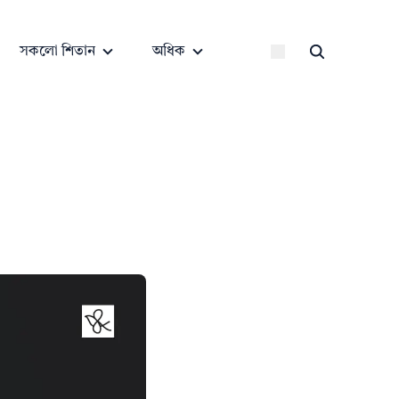
সকলো শিতান
অধিক