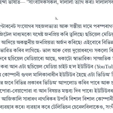
 হিন্দী ভাষাত— ʼʼসাংবাদিকসকল, দালালী ত্যাগ কৰা৷ দালাল
২.
 ইণ্টাৰনেট সংযোগৰ সহজলভ্যতা আৰু সস্তীয়া দামে পৰম্পৰাগ
জিটেল মাধ্যমকো যথেষ্ট জনপ্ৰিয় কৰি তুলিছে৷ ছচিয়েল মেডি
্ৰাম আদিয়ে অকল্পনীয় জনপ্ৰিয়তা অৰ্জন কৰিছে৷ এইবোৰে বিভিন্
প্ৰভাৱিত কৰিব লাগিছে- ভাল আৰু বেয়া দুয়োধৰণে৷ সকলো 
দৰে ছচিয়েল মেডিয়াৰো আছে, থকাটো স্বাভাৱিক৷ সাম্প্ৰতিক 
ন কৰা আন এটা ছচিয়েল মেডিয়া চাইট হʼল ইউটিউব (YouTube)৷
 কোম্পানী গুগল মালিকানাধীন ইউটিউব হৈছে এটা ভিডিঅʼ 
িন্ন জনে বিভিন্ন প্ৰকাৰৰ ভিডিঅʼ আপলোড কৰিব পাৰে আৰু 
পোৱা-বেয়াপোৱা বা আন বিষয়ত মন্তব্য দিব পাৰে৷ ইউটিউব
বে আজিকালি সাধাৰণ নাগৰিকৰ উপৰি বিশাল বিশাল কোম্পা
 ব্যৱহাৰ কৰে৷ ব্যৱহাৰ কৰে টেলিভিচন চেনেলবিলাকেও, সং