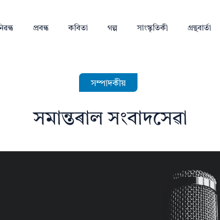
িৱন্ধ
প্ৰবন্ধ
কবিতা
গল্প
সাংস্কৃতিকী
গ্ৰন্থবাৰ্তা
সম্পাদকীয়
সমান্তৰাল সংবাদসেৱা