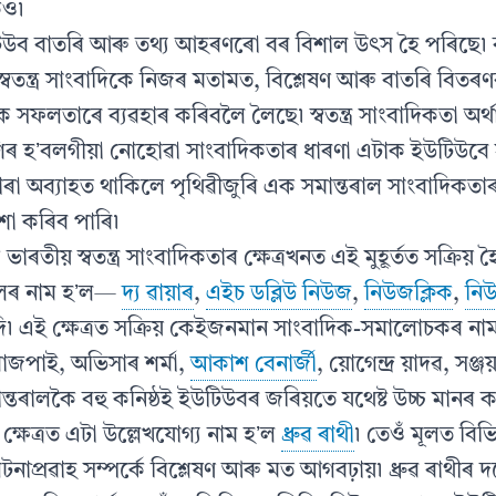
েও৷
টিউব বাতৰি আৰু তথ্য আহৰণৰো বৰ বিশাল উৎস হৈ পৰিছে৷ 
স্বতন্ত্ৰ সাংবাদিকে নিজৰ মতামত, বিশ্লেষণ আৰু বাতৰি বিত
সফলতাৰে ব্যৱহাৰ কৰিবলৈ লৈছে৷ স্বতন্ত্ৰ সাংবাদিকতা অৰ্
িৰ হʼবলগীয়া নোহোৱা সাংবাদিকতাৰ ধাৰণা এটাক ইউটিউবে 
ৰা অব্যাহত থাকিলে পৃথিৱীজুৰি এক সমান্তৰাল সাংবাদিকতা
শা কৰিব পাৰি৷
 ভাৰতীয় স্বতন্ত্ৰ সাংবাদিকতাৰ ক্ষেত্ৰখনত এই মুহূৰ্তত সক্ৰি
লৰ নাম হʼল—
দ্য ৱায়াৰ
,
এইচ ডব্লিউ নিউজ
,
নিউজক্লিক
,
নিউ
৷ এই ক্ষেত্ৰত সক্ৰিয় কেইজনমান সাংবাদিক-সমালোচকৰ ন
ুন বাজপাই, অভিসাৰ শৰ্মা,
আকাশ বেনাৰ্জী
, য়োগেন্দ্ৰ য়াদৱ, সঞ
ন্তৰালকৈ বহু কনিষ্ঠই ইউটিউবৰ জৰিয়তে যথেষ্ট উচ্চ মানৰ 
্ষেত্ৰত এটা উল্লেখযোগ্য নাম হʼল
ধ্ৰুৱ ৰাথী
৷ তেওঁ মূলত বিভ
নাপ্ৰৱাহ সম্পৰ্কে বিশ্লেষণ আৰু মত আগবঢ়ায়৷ ধ্ৰুৱ ৰাথী