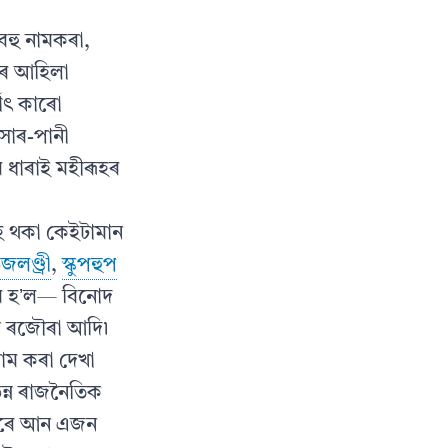
বহু নামকৰা,
ৰণৰ আহিলা
থাৎ কাৰো
সাৰ-পানী
ৰ ধাৰাই মহীৰূহৰ
য় হৈ থকা কেইটামান
জলণ্ড্ৰী
,
স্কুপহুপ
াম হʼল— বিনোদ
্জয় ৰজৌৰা আদি৷
কাম কৰা দেখা
িন্ন ৰাজনৈতিক
ৰ দৰে আন এজন