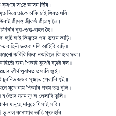
্মদক কৃষ্ণৰে স’তে আসন দিবি।
ৃত দিয়ে তাকে চাকি চাই শিৰত থবি॥
উৰাই শ্ৰীমন্ত শ্ৰীকণ্ঠ শ্ৰীগ্ৰন্থ লৈ।
্ৰ জিনিবি বুদ্ধ-শুদ্ধ-বাহন হৈ॥
া লুটি ল’ই কিম্ভুতৰ পৰা ভজন কাঢ়ি।
ভকত বাহিনী ভণ্ডক দলি আহিবি বাঢ়ি॥
িয়নো কৰিবি কিম্বা নকৰিলে কি হ’ব ফল।
হিছোঁ জনা শিকাই বুজাই বঢ়াই বল॥
 প্ৰচাৰ জীৰ্ণ পুৰাণত জ্বলাবি জুই।
বি চুৱনিত জড়ৰ পূজাত পেলাবি থুই॥
নে মুখে নাম শিকাবি পৰম তত্ত্ব বুলি।
েতা হওঁতাৰ নয়ন যুগল পেলাবি তুলি॥
িচাৰ মানুহে মানুহে মিলাই লবি।
 ভূ-তল কাৰাগাৰ ভাঙি মুক্ত হবি॥