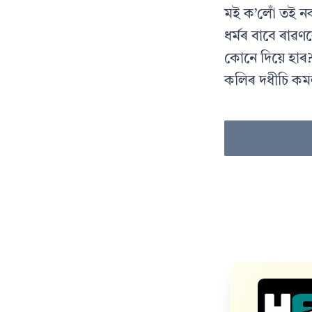
মই ক’লোঁ তই নক
ধৰ্মৰ বাবে ৰাৱণ
কোনে দিয়ে হাৰ
কলিৰ দধীচি কম