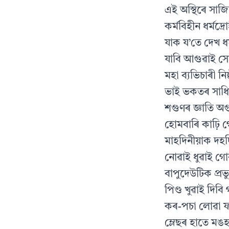
এই অস্থিৰে সাজি
কৰ্মবিহীন ধৰ্মদ্
যাক য’তে দেখ ধৰ্
যাবি আগুৱাই সো
মহা ব্যভিচাৰী নি
ভাই ভকতৰ সাধিবি 
শগুণৰ জ্ঞাতি অ
হোমবাৰি কাঢ়ি গ
মাহদিনীয়াক দহদ
নোৱাই ধুৱাই গো
বাপুদেউটিক প্ৰভ
পিণ্ড খুৱাই দি
কৰ-পচা লোৱা ফ
ম্লেছৰ হাতে মঙহ 