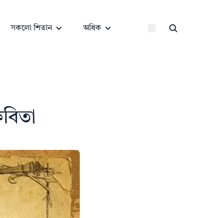
সকলো শিতান
অধিক
কবিতা