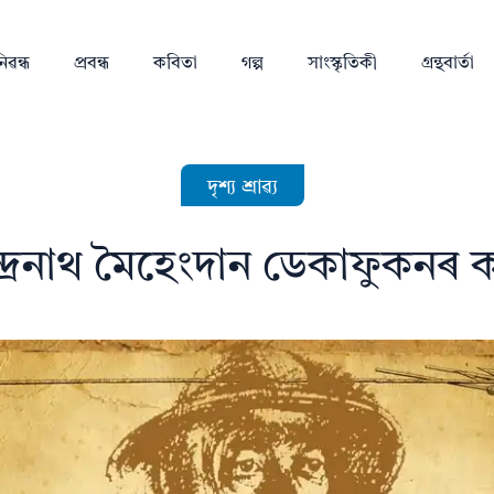
িৱন্ধ
প্ৰবন্ধ
কবিতা
গল্প
সাংস্কৃতিকী
গ্ৰন্থবাৰ্তা
দৃশ্য শ্ৰাৱ্য
্দ্ৰনাথ মৈহেংদান ডেকাফুকনৰ 