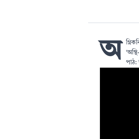
অ
গ্নিক
‘অস্
পাঠ: 