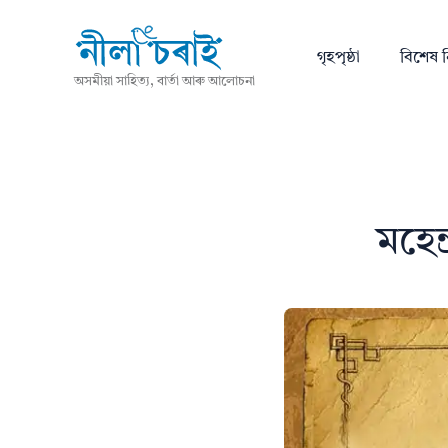
গৃহপৃষ্ঠা
বিশেষ ন
অসমীয়া সাহিত্য, বাৰ্তা আৰু আলোচনা
মহেন