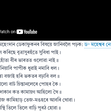
থ মৈহেংদান ডেকাফুকনৰ বিষয়ে জানিবলৈ পঢ়ক:
ড° মহেশ্বৰ নে
 কৰিছে বৃত্ৰাসুৰহঁতে সুবিধা পাই।
বিহোঁতা বীৰ ভাৰতত ওলোৱা নাই॥
নিনিয়াবি পাপীক ধুৱাই নমাবি ধল।
ঙ্কা বজাই হৰি ভকতৰ বঢ়াবি বল॥
ুৱালো বাট চিন্তানলেৰে পোহৰ কৈ।
ীৰ-দোকান কত কামায়ণ আহিলো থৈ॥
াজ কামিহাড় তেজ-মঙহৰে আবৰি থোৱা।
 অস্থি তিলে তিলে বাঢ়ি পূৰঠ হোৱা॥