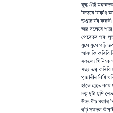
বুদ্ধ খ্ৰীষ্ট মহম
যিজনে যিকণি অম
ভণ্ডাচাৰ্যৰ ফক্কৰী 
অস্ত্ৰ বলেৰে শাস্ত
পেৰেতৰ পৰা পূজ
যুথে যুথে গঢ়ি 
আৰু কি কৰিবি ক
সকলো খিনিকে আ
সত্য-তত্ত্ব কৰিবি
পূজাৰীৰ বিধি থ
হাতে হাতে কাম ম
চকু দুটা মুদি ন
উচ্চ-নীচ নকৰি ব
গঢ়ি সমদল কঁপাই