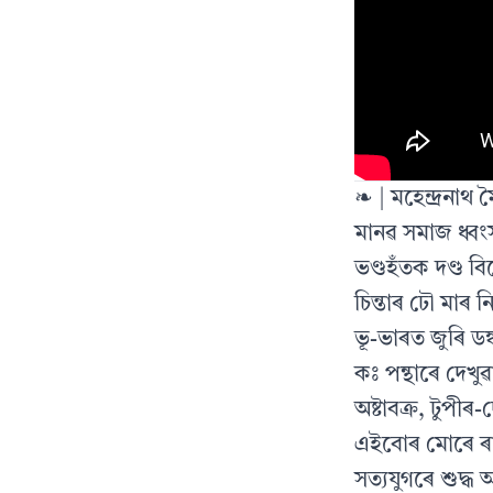
❧ | মহেন্দ্ৰনা
মানৱ সমাজ ধ্বংস
ভণ্ডহঁতক দণ্ড 
চিন্তাৰ ঢৌ মাৰ 
ভূ-ভাৰত জুৰি ড
কঃ পন্থাৰে দেখ
অষ্টাবক্ৰ, টুপ
এইবোৰ মোৰে ৰ
সত্যযুগৰে শুদ্ধ