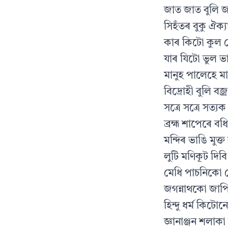
জাত জাত বুলি 
সিহঁতৰ বুকু ঐক্
কাৰ কিটো কুল ক
যাৰ যিটো ভুল ভা
মানুহ পালেহে ম
বিদ্ৰোহী বুলি বজ
সত্ৰে সত্ৰে সত্যক
ব্ৰহ্ম শাপেৰে 
মন্দিৰ ভাঙি মু
লুটি মণিকূট দিব
মেধি পাচনিকো খ
জগন্নাথকো জাপ
হিন্দু ধৰ্ম কি
জ্ঞানাঞ্জন শলাক