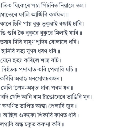
জাতিক যিবোৰে পচা পিটনিত নিয়ালে তল।
যাঘাতেৰে ফালি আৰ্জিবি কৰ্মফল॥
োনে চিনি পায় বুকু ভুকুৱাই বজাই চাবি।
ঙি গুৰি কৈ বুকুৱে বুকুৱে মিলাই যাবি॥
াতষাৰ দিবি বামুণ শূদিৰ বোলালে ধৰি।
্ৰ হানিবি সত্য যুগৰ ধৰণ ধৰি॥
 যেনে হত্যা কৰিলে শাস্ত্ৰ ৰচি।
বধি সিহঁতক পদাঘাত কৰি পেলাবি মচি॥
ক্ত কৰিবি অবাঙ মনসোগচৰজন।
ি মেলি ‘প্ৰেম-অমৃত’ ধাৰা পৰম ধন॥
েদি খেদি আনি ৰাম টাঙোনেৰে ভাঙিবি মূৰ।
ি অগণিত তাপিত আত্মা পেলাবি জুৰ॥
টোনো আছিল গুৰুকো শিকাবি কাণত ধৰি।
া লগাবি অন্ধ চকুত কৰুণা কৰি॥