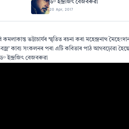
ড° ইন্দ্ৰজিৎ বেজবৰুৱা
20 Apr, 2017
বি কমলাকান্ত ভট্টাচাৰ্যৰ স্মৃতিত ৰচনা কৰা মহেন্দ্ৰনাথ মৈহে
থি-বজ্ৰ’ কাব্য সংকলনৰ পৰা এটি কবিতাৰ পাঠ আগবঢ়োৱা হৈছ
ড° ইন্দ্ৰজিৎ বেজবৰুৱা