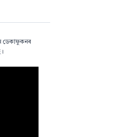
ংদান ডেকাফুকনৰ
ে।