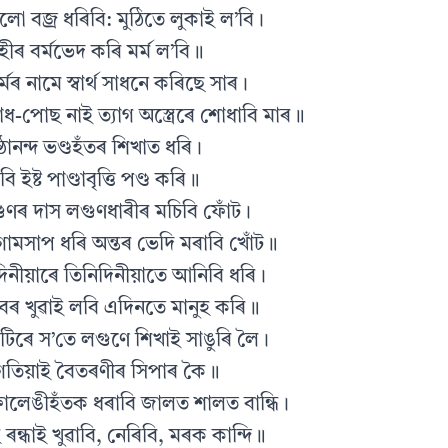
লো বজ্ৰ ধৰিবি: মুঠিতে লুকাই ল’বি।
ৰোহীৰ বৰ্মভেদ কৰি মৰ্ম ল’বি॥
মৰ নামে স্বাৰ্থ সাধনে কৰিছে সাৰ।
ধ-পোছ নাই ত্যাগ অস্ত্ৰেৰে শোধাবি মাৰ॥
ষ্ঠানন্দ ভণ্ডহঁতৰ শিখাত ধৰি।
ইষ্ট পাণ্ডাবৃত্তি পণ্ড কৰি॥
গুণৰ দাস লগুণধাৰীৰ মচিবি ফোঁট।
োমসাপ ধৰি অন্তৰ ভেদি মৰাবি খোঁট॥
িনীয়াৰে তিনিদিনীয়াতে আনিবি ধৰি।
বৰ খুৱাই লবি এদিনতে মানুহ কৰি॥
ুটিৰে স’তে লগুণে শিখাই সাঙুৰি লৈ।
বি গতিয়াই বৈতৰণীৰ সিপাৰ কৈ॥
ালেঙীহঁতক ধৰাবি জালত শালত বান্ধি।
ৰন্ধাই খুৱাবি, নেৰিবি, মৰক কান্দি॥