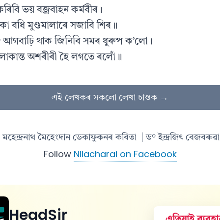
ৰিবি ভয় বজ্ৰবাহন কৰ্মবীৰ।
কো বধি মুণ্ডমালাৰে সজাবি শিৰ॥
? আগবাঢ়ি থাক জিনিবি সমৰ ধুৰুপ ক’লো।
লাকান্ত অশৰীৰী হৈ লগতে ৰলোঁ॥
এই লেখকৰ সকলো লেখা চাওক →
মহেন্দ্ৰনাথ মৈহেংদান ডেকাফুকনৰ কবিতা
| ড° ইন্দ্ৰজিৎ বেজবৰুৱা
Follow
Nilacharai on Facebook
HeadSir