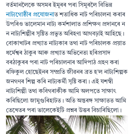
বৰ্তমানলৈকে অসমৰ ইমূৰৰ পৰা সিমূৰলৈ বিভিন্ন
নাট্যগোষ্ঠীৰ প্ৰযোজনা
ত শতাধিক নাট পৰিচালনা কৰাৰ
উপৰিও ভালেমান নাট্য কৰ্মশালাত প্ৰশিক্ষণ প্ৰদানৰে ন
ন নাট্যশিল্পীৰ সৃষ্টিত প্ৰভূত অৰিহণা আগবঢ়াই আহিছে।
বোকাখাটৰ প্ৰখ্যাত নাট্যকাৰ তথা নাট পৰিচালক প্ৰয়াত
ধৰ্মেশ্বৰ ঠাকুৰ আৰু প্ৰখ্যাত অভিনেতা হৰিপ্ৰসাদ
বৰঠাকুৰৰ পৰা নাট পৰিচালনাৰ আদিপাঠ গ্ৰহণ কৰা
ৰফিকুল হোছেইনৰ সম্প্ৰতি জীৱনৰ ব্ৰত হ’ল নাট্যশিল্পক
জনগণৰ শিল্প কৰি নাট্যকৰ্মী সৃষ্টি কৰা। এই যশস্বী
নাট্যশিল্পী তথা কবিগৰাকীক আমি অলপতে সাক্ষাৎ
কৰিছিলো জামুগুৰিহাটত। অতি অন্তৰঙ্গ সাক্ষাতত আমি
তেখেতৰ পৰা ভালেকেইটি প্ৰশ্নৰ উত্তৰ বিচাৰিছিলো।