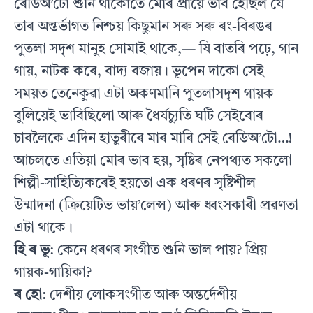
ৰেডিঅ’টো শুনি থাকোঁতে মোৰ প্ৰায়ে ভাব হৈছিল যে
তাৰ অন্তৰ্ভাগত নিশ্চয় কিছুমান সৰু সৰু ৰং-বিৰঙৰ
পুতলা সদৃশ মানুহ সোমাই থাকে,— যি বাতৰি পঢ়ে, গান
গায়, নাটক কৰে, বাদ্য বজায়। ভূপেন দাকো সেই
সময়ত তেনেকুৱা এটা অকণমানি পুতলাসদৃশ গায়ক
বুলিয়েই ভাবিছিলো আৰু ধৈৰ্যচ্যুতি ঘটি সেইবোৰ
চাবলৈকে এদিন হাতুৰীৰে মাৰ মাৰি সেই ৰেডিঅ’টো…!
আচলতে এতিয়া মোৰ ভাব হয়, সৃষ্টিৰ নেপথ্যত সকলো
শিল্পী-সাহিত্যিকৰেই হয়তো এক ধৰণৰ সৃষ্টিশীল
উন্মাদনা (ক্ৰিয়েটিভ ভায়’লেন্স) আৰু ধ্বংসকাৰী প্ৰৱণতা
এটা থাকে।
হি ৰ ভূ
: কেনে ধৰণৰ সংগীত শুনি ভাল পায়? প্ৰিয়
গায়ক-গায়িকা?
ৰ হো
: দেশীয় লোকসংগীত আৰু অন্তৰ্দেশীয়