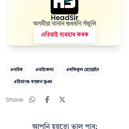
HeadSir
অসমীয়া বানান শুধৰণি সঁজুলি
এতিয়াই ব্যৱহাৰ কৰক
#নাটক
#নাট্যকলা
#ৰফিকুল হোছেইন
#হিমাংশু ৰণ্‌জন ভূঞা
Share:
আপুনি হয়তো ভাল পাব: