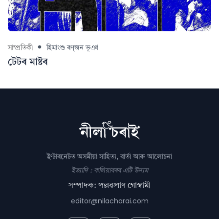
সাম্প্ৰতিকী
হিমাংশু ৰণ্‌জন ভূঞা
টেটৰ মাষ্টৰ
ইণ্টাৰনেটত অসমীয়া সাহিত্য, বাৰ্তা আৰু আলোচনা
ইত্যাদি : কলিয়াবৰৰ এটি উদ্যম
সম্পাদক: পল্লৱপ্ৰাণ গোস্বামী
editor@nilacharai.com