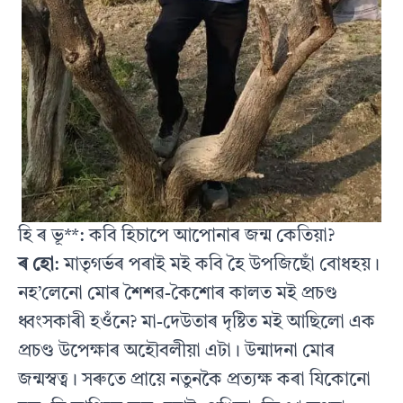
হি ৰ ভূ**: কবি হিচাপে আপোনাৰ জন্ম কেতিয়া?
ৰ হো
: মাতৃগৰ্ভৰ পৰাই মই কবি হৈ উপজিছোঁ বোধহয়।
নহ’লেনো মোৰ শৈশৱ-কৈশোৰ কালত মই প্ৰচণ্ড
ধ্বংসকাৰী হওঁনে? মা-দেউতাৰ দৃষ্টিত মই আছিলো এক
প্ৰচণ্ড উপেক্ষাৰ অহৌবলীয়া এটা। উন্মাদনা মোৰ
জন্মস্বত্ব। সৰুতে প্ৰায়ে নতুনকৈ প্ৰত্যক্ষ কৰা যিকোনো