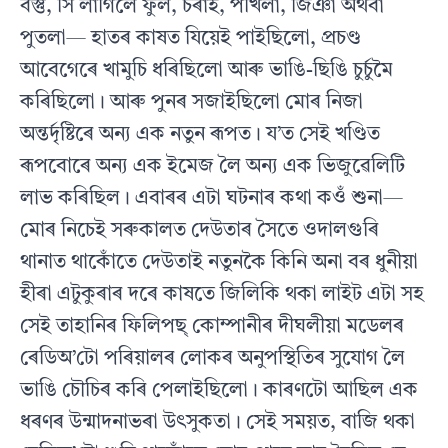
বস্তু, সি লাগিলে ফুল, চৰাই, পখিলা, জিঞা অথবা
পুতলা— হাতৰ কাষত যিয়েই পাইছিলো, প্ৰচণ্ড
আবেগেৰে খামুচি ধৰিছিলো আৰু ভাঙি-ছিঙি চুৰ্চুমৈ
কৰিছিলো। আৰু পুনৰ সজাইছিলো মোৰ নিজা
অন্তৰ্দৃষ্টিৰে অন্য এক নতুন ৰূপত। য’ত সেই খণ্ডিত
ৰূপবোৰে অন্য এক ইমেজ লৈ অন্য এক ভিজুৱেলিটি
লাভ কৰিছিল। এবাৰৰ এটা ঘটনাৰ কথা কওঁ শুনা—
মোৰ নিচেই সৰুকালত দেউতাৰ সৈতে ওদালগুৰি
থানাত থাকোঁতে দেউতাই নতুনকৈ কিনি অনা বৰ ধুনীয়া
হীৰা এটুকুৰাৰ দৰে কাষতে জিলিকি থকা লাইট এটা সহ
সেই তাহানিৰ ফিলিপছ্ কোম্পানীৰ দীঘলীয়া মডেলৰ
ৰেডিঅ’টো পৰিয়ালৰ লোকৰ অনুপস্থিতিৰ সুযোগ লৈ
ভাঙি চৌচিৰ কৰি পেলাইছিলো। কাৰণটো আছিল এক
ধৰণৰ উন্মাদনাভৰা উৎসুকতা। সেই সময়ত, বাজি থকা