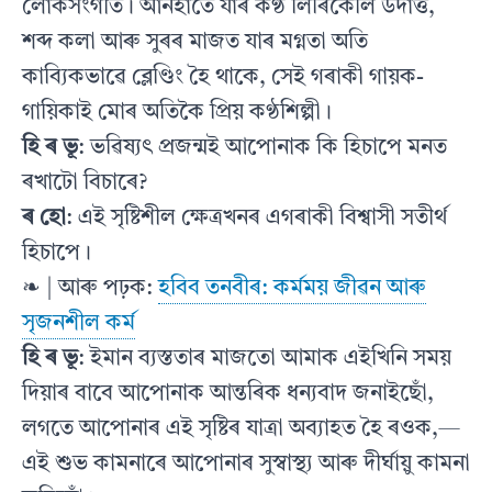
লোকসংগীত। আনহাতে যাৰ কণ্ঠ লিৰিকেলি উদাত্ত,
শব্দ কলা আৰু সুৰৰ মাজত যাৰ মগ্নতা অতি
কাব্যিকভাৱে ব্লেণ্ডিং হৈ থাকে, সেই গৰাকী গায়ক-
গায়িকাই মোৰ অতিকৈ প্ৰিয় কণ্ঠশিল্পী।
হি ৰ ভূ
: ভৱিষ্যৎ প্ৰজন্মই আপোনাক কি হিচাপে মনত
ৰখাটো বিচাৰে?
ৰ হো
: এই সৃষ্টিশীল ক্ষেত্ৰখনৰ এগৰাকী বিশ্বাসী সতীৰ্থ
হিচাপে।
❧ | আৰু পঢ়ক:
হবিব তনবীৰ: কর্মময় জীৱন আৰু
সৃজনশীল কর্ম
হি ৰ ভূ
: ইমান ব্যস্ততাৰ মাজতো আমাক এইখিনি সময়
দিয়াৰ বাবে আপোনাক আন্তৰিক ধন্যবাদ জনাইছোঁ,
লগতে আপোনাৰ এই সৃষ্টিৰ যাত্ৰা অব্যাহত হৈ ৰওক,—
এই শুভ কামনাৰে আপোনাৰ সুস্বাস্থ্য আৰু দীৰ্ঘায়ু কামনা