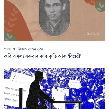
প্ৰবন্ধ
হিমাংশু ৰণ্‌জন ভূঞা
কবি অমূল্য বৰুৱাৰ কাব্যকৃতি আৰু ‘বিপ্লৱী’