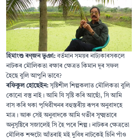
হিমাংশু ৰণ্‌জন ভূঞা:
বৰ্তমান সময়ৰ নাট্যকাৰসকলে
নাটকৰ মৌলিকতা ৰক্ষাৰ ক্ষেত্ৰত কিমান দূৰ সফল
হৈছে বুলি আপুনি ভাবে?
ৰফিকুল হোছেইন:
সৃষ্টিশীল শিল্পকলাত মৌলিকতা বুলি
কোনো বস্তু নাই। আমি যি সৃষ্টি কৰি আছোঁ, সি আমি
বাস কৰি থকা পৃথিৱীখনৰ বহুস্তৰীয় ৰূপৰ অনুবাদহে
মাত্ৰ। আৰু সেই অনুবাদকে আমি গভীৰ সূক্ষ্মতাৰে
অনুসৃষ্টিৰে সজালেই সি হৈ পৰে শিল্প। নাটকৰ ক্ষেত্ৰতো
মৌলিক শব্দটো আঁতৰাই মই দুবিধ নাটকেই চিনি পাঁও