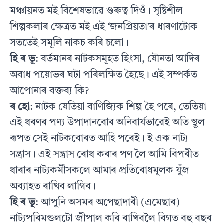
মঞ্চায়নত মই বিশেষভাৱে গুৰুত্ব দিওঁ। সৃষ্টিশীল
শিল্পকলাৰ ক্ষেত্ৰত মই এই ‘জনপ্ৰিয়তা’ৰ ধাৰণাটোক
সততেই সমূলি নাকচ কৰি চলো।
হি ৰ ভূ
: বৰ্তমানৰ নাটকসমূহত হিংসা, যৌনতা আদিৰ
অবাধ পয়োভৰ ঘটা পৰিলক্ষিত হৈছে। এই সম্পৰ্কত
আপোনাৰ বক্তব্য কি?
ৰ হো
: নাটক যেতিয়া বাণিজ্যিক শিল্প হৈ পৰে, তেতিয়া
এই ধৰণৰ পণ্য উপাদানবোৰ অনিবাৰ্যভাৱেই অতি স্থূল
ৰূপত সেই নাটকবোৰত আহি পৰেই। ই এক নাট্য
সন্ত্ৰাস। এই সন্ত্ৰাস ৰোধ কৰাৰ পণ লৈ আমি বিপৰীত
ধাৰাৰ নাট্যকৰ্মীসকলে আমাৰ প্ৰতিৰোধমূলক যুঁজ
অব্যাহত ৰাখিব লাগিব।
হি ৰ ভূ
: আপুনি অসমৰ অপেছাদাৰী (এমেছাৰ)
নাট্যপৰিমণ্ডলটো জীপাল কৰি ৰাখিবলৈ বিগত বহু বছৰ