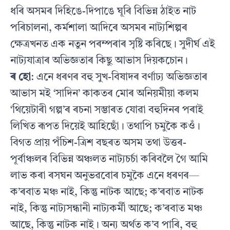
ধৰি অসমৰ দিহিঙে-দিপাঙে ঘূৰি বিভিন্ন ঠাইত নাট
পৰিচালনা, কৰ্মশালা আদিৰে অসমৰ নাট্যশিল্পৰ
ক্ষেত্ৰখনত এক নতুন পৰম্পৰাৰ সৃষ্টি কৰিছে। সুদীৰ্ঘ এই
নাট্যযাত্ৰাৰ অভিজ্ঞতাৰ কিছু আভাস দিয়কচোন।
ৰ হো
: এনে ধৰণৰ বহু সুখ-বিষাদৰ বৰ্ণাঢ্য অভিজ্ঞতাৰ
আভাস মই ‘সাদিন’ কাকতৰ মোৰ অনিয়মীয়া কলম
‘থিয়েটাৰী গল্প’ৰ ৰচনা সম্ভাৰত যোৱা বহুদিনৰ পৰাই
লিখিত ৰূপত দিয়েই আহিছোঁ। তথাপি চমুকৈ কওঁ।
বিগত প্ৰায় পঁচিশ-ত্ৰিশ বছৰত অসম তথা উত্তৰ-
পূৰ্বাঞ্চলৰ বিভিন্ন অঞ্চলত নাট্যচৰ্চা কৰিবলৈ গৈ আমি
লাভ কৰা ৰসঘন অনুভৱবোৰ চমুকৈ এনে ধৰণৰ—
ক’ৰবাত মঞ্চ নাই, কিন্তু নাটক আছে; ক’ৰবাত নাটক
নাই, কিন্তু নাট্যসন্ধানী নাট্যকৰ্মী আছে; ক’ৰবাত মঞ্চ
আছে, কিন্তু নাটক নাই। অন্য অৰ্থত ক’ব পাৰি, বহু