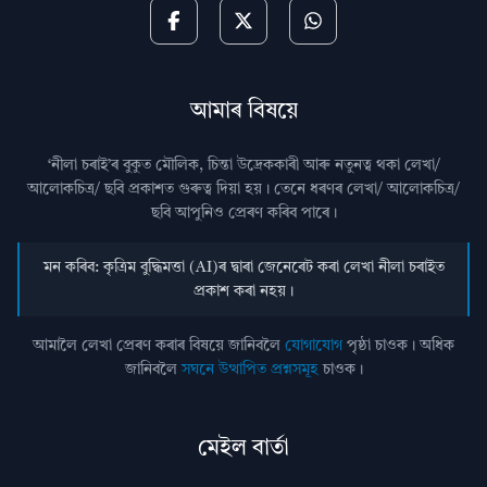
আমাৰ বিষয়ে
‘নীলা চৰাই’ৰ বুকুত মৌলিক, চিন্তা উদ্রেককাৰী আৰু নতুনত্ব থকা লেখা/
আলোকচিত্ৰ/ ছবি প্রকাশত গুৰুত্ব দিয়া হয়। তেনে ধৰণৰ লেখা/ আলোকচিত্ৰ/
ছবি আপুনিও প্রেৰণ কৰিব পাৰে।
মন কৰিব: কৃত্ৰিম বুদ্ধিমত্তা (AI)ৰ দ্বাৰা জেনেৰেট কৰা লেখা নীলা চৰাইত
প্ৰকাশ কৰা নহয়।
আমালৈ লেখা প্ৰেৰণ কৰাৰ বিষয়ে জানিবলৈ
যোগাযোগ
পৃষ্ঠা চাওক। অধিক
জানিবলৈ
সঘনে উত্থাপিত প্ৰশ্নসমূহ
চাওক।
মেইল বাৰ্তা