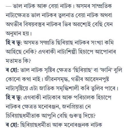
— ভাল নাটক আৰু বেয়া নাটক। অসমৰ সাম্প্ৰতিক
নাট্যক্ষেত্ৰত ভাল নাটকৰ তুলনাত বেয়া নাটক অথবা
অগভীৰ বিষয়বস্তুৰ নাটকৰ ভিৰ অৱশ্যেই বেছি যেন
অনুমান হয়।
হি ৰ ভূ
: অসমত সম্প্ৰতি ছিৰিয়াছ নাটকৰ সংখ্যা কমি
আহিছে নেকি? এগৰাকী নাট্যশিল্পী হিচাপে আপোনাৰ
মতামত কি?
ৰ হো
: ভাল নাটক সৃষ্টিৰ ক্ষেত্ৰত ‘ছিৰিয়াছ’ বা ‘ফানি’ বুলি
কোনো কথা নাই। জীৱনসমৃদ্ধ, গভীৰ আৱেদনপুষ্ট
নাট্যসৃষ্টিয়ে এটা জাতিক সমৃদ্ধিশালী কৰি তুলিব পাৰে।
হি ৰ ভূ
: এগৰাকী নাট্যকাৰ আৰু পৰিচালক হিচাপে
নাটকৰ ক্ষেত্ৰত মনোৰঞ্জন, জনপ্ৰিয়তা নে
চিৰিয়াছধৰ্মীতাক আপুনি বেছি গুৰুত্ব দিয়ে?
ৰ হো
: ছিৰিয়াছধৰ্মীতা আৰু মনোৰঞ্জনক নাটক