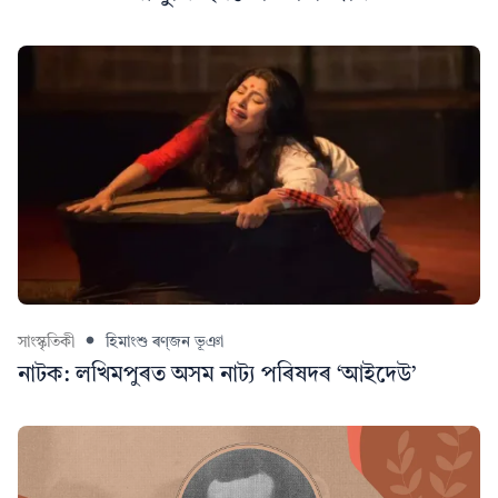
সাংস্কৃতিকী
হিমাংশু ৰণ্‌জন ভূঞা
নাটক: লখিমপুৰত অসম নাট্য পৰিষদৰ ‘আইদেউ’