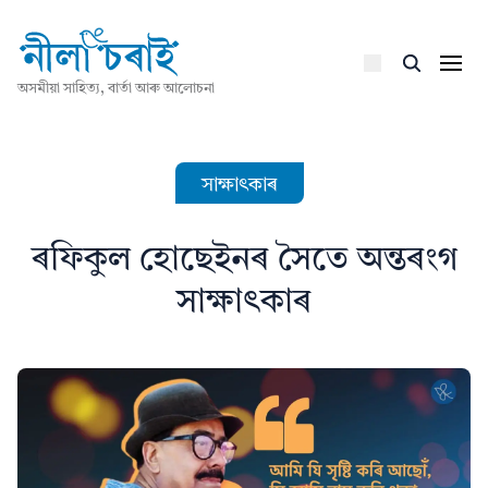
অসমীয়া সাহিত্য, বাৰ্তা আৰু আলোচনা
সাক্ষাৎকাৰ
ৰফিকুল হোছেইনৰ সৈতে অন্তৰংগ
সাক্ষাৎকাৰ