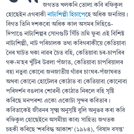
জগতত খলকনি তোলা কবি ৰফিকুল
হোছেইন এগৰাকী
নাট্যশিল্পী হিচাপে
হে অধিক জনপ্ৰিয়।
বিগত তিনি দশকৰো অধিক কাল অসমৰ দিহিঙে-
দিপাঙে নাট্যশিল্পৰ সোণগুটি সিঁচি ভ্ৰমি ফুৰা এই বিশিষ্ট
নাট্যশিল্পী, নাট পৰিচালক তথা কবিগৰাকীয়ে কেতিয়াবা
নৈৰ ঘাটত থকা নাৱৰ চৈত বহি, কেতিয়াবা চৰ-চাপৰিৰ
গৰু-ম’হৰ খুঁটিৰ উৱলা পঁজাত, কেতিয়াবা চাপৰিয়ালৰ
বহা নতুবা কোনো জনজাতীয় গাঁৱৰ চাংঘৰ-পঁজাঘৰত
অথবা কোনো হোটেলৰ কোঠাত বা কেতিয়াবা কোনোবা
পৰিদৰ্শন বঙলাৰ শোৱনী কোঠাত নিৰলে বহি সৃষ্টি
কৰিছে মনপৰশা একো একোটা সুন্দৰ কবিতাৰ।
কবিতাকেই জীৱনৰ সূক্ষ্ম অনুসৃষ্টি বুলি অনুভৱ কৰা কবি
ৰফিকুল হোছেইনে অসমীয়া কাব্য সাহিত্য জগতক
চহকী কৰিছে ‘শৰবিদ্ধ আকাশ’ (১৯৮৪), ‘বিষাদ বসন্ত’