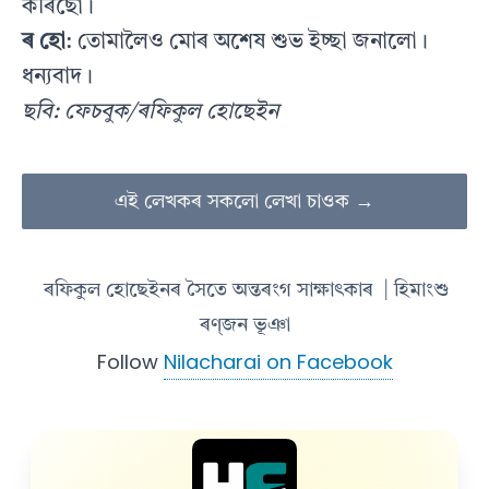
কৰিছোঁ।
ৰ হো
: তোমালৈও মোৰ অশেষ শুভ ইচ্ছা জনালো।
ধন্যবাদ।
ছবি: ফেচবুক/ৰফিকুল হোছেইন
এই লেখকৰ সকলো লেখা চাওক →
ৰফিকুল হোছেইনৰ সৈতে অন্তৰংগ সাক্ষাৎকাৰ
| হিমাংশু
ৰণ্‌জন ভূঞা
Follow
Nilacharai on Facebook