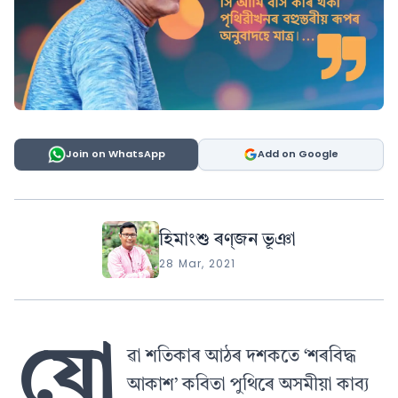
Join on WhatsApp
Add on Google
হিমাংশু ৰণ্‌জন ভূঞা
28 Mar, 2021
যো
ৱা শতিকাৰ আঠৰ দশকতে ‘শৰবিদ্ধ
আকাশ’ কবিতা পুথিৰে অসমীয়া কাব্য