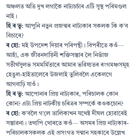
অঞ্চলত অতি দুখ লগাকৈ নাট্যচৰ্চাৰ এটি সুস্থ পৰিমণ্ডল
নাই।
হি ৰ ভূ
: ‌আপুনি নতুন প্ৰজন্মৰ নাট্যকাৰ সকলক কি ক’ব
বিচাৰে?
ৰ হো
: মই উপদেশ দিয়াৰ পৰিপন্থী। বিপৰীতে কওঁ—
আহাঁ, এক জীৱনদায়িনী শক্তিসম্ভাৰ লৈ নিভাঁজ
সতীৰ্থসুলভ সমমৰ্মিতাৰে আমাৰ ভৱিষ্যতৰ ৰংগমঞ্চসমূহ
হেঙুল-হাইতালেৰে উজলাই তুলিবলৈ একেলগে
আগবাঢ়ি যাওঁ।
হি ৰ ভূ
: আপোনাৰ প্ৰিয় নাট্যকাৰ, পৰিচালক কোন
কোন? এটা প্ৰিয় নাটকীয় চৰিত্ৰৰ সম্পৰ্কে কওকচোন?
ৰ হো
: ক’বলৈ গ’লে তালিকাখন যথেষ্ট দীঘল হোৱাৰেই
সম্ভাৱনা। তথাপি থোৰতে কওঁ— অসমৰ প্ৰিয় নাট্যকাৰ-
পৰিচালকসকলক এই প্ৰসংগত সন্মান সহকাৰে উল্লেখ