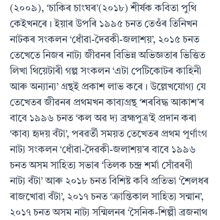
(২০০৯), ‘চাকিৰ চাংঘৰ’(২০১৮) শীৰ্ষক কবিতা পুথি
কেইখনৰে। ইয়াৰ উপৰি ১৯৯৫ চনত তেওঁৰ তিনিখন
নাটকৰ সংকলন ‘ধোঁৱা-দৈৱকী-জলাশয়’, ২০১৫ চনত
তেখেতে নিজৰ নাট্য জীৱনৰ বিভিন্ন অভিজ্ঞতাৰ ভিত্তিত
লিখা থিয়েটাৰী গল্প সংকলন ‘এটা পেটিকোটৰ কাহিনী
আৰু অন্যান্য’ গ্ৰন্থই প্ৰকাশ লাভ কৰে। উল্লেখযোগ্য যে
তেখেতৰ জীৱনৰ প্ৰথমখন কাব্যগ্ৰন্থ ‘শৰবিদ্ধ আকাশ’ৰ
বাবে ১৯৯৬ চনত ‘কল অৱ দ্য ব্ৰহ্মপুত্ৰ’ই প্ৰদান কৰা
‘কাব্য হৃদয় বঁটা’, পৰৱৰ্তী সময়ত তেখেতৰ প্ৰথম পূৰ্ণাংগ
নাট্য সংকলন ‘ধোঁৱা-দৈৱকী-জলাশয়’ৰ বাবে ১৯৯৬
চনত অসম সাহিত্য সভাৰ ‘তিলক চন্দ্ৰ শৰ্মা সোঁৱৰণী
নাট্য বঁটা’ আৰু ২০১৮ চনত বিশিষ্ট কবি প্ৰতিভা ‘শৈলধৰ
ৰাজখোৱা বঁটা’, ২০১৭ চনত ‘ক্ৰান্তিকাল সাহিত্য সন্মান’,
২০১৭ চনত অসম নাট্য সন্মিলনৰ ‘সৈনিক-শিল্পী ব্ৰজনাথ