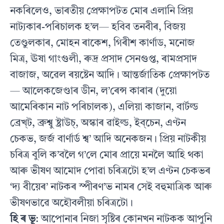
নকৰিলেও, ভাৰতীয় প্ৰেক্ষাপটত মোৰ এলানি প্ৰিয়
নাট্যকাৰ-পৰিচালক হ’ল— হবিব তনবীৰ, বিজয়
তেণ্ডুলকাৰ, মোহন ৰাকেশ, গিৰীশ কাৰ্ণাড, মনোজ
মিত্ৰ, ঊষা গাংগুলী, ৰুদ্ৰ প্ৰসাদ সেনগুপ্ত, ৰামপ্ৰসাদ
বাজাজ, অৱেল ৰয়ষ্টেন আদি। আন্তৰ্জাতিক প্ৰেক্ষাপটত
— আলেকজেণ্ডাৰ ডীন, ল’ৰেন্স কাৰাৰ (দুয়ো
আমেৰিকান নাট পৰিচালক), এলিয়া কাজান, বাৰ্টল্ড
ব্ৰেখ্‌ট, ব্ৰুশ্বু ষ্ট্ৰাউচ্‌, অস্কাৰ ৱাইল্ড, ইব্‌চেন, এণ্টন
চেকভ, জৰ্জ বাৰ্ণাৰ্ড শ্ব’ আদি অনেকজন। প্ৰিয় নাটকীয়
চৰিত্ৰ বুলি ক’বলৈ গ’লে মোৰ প্ৰায়ে মনলৈ আহি থকা
আৰু ভীষণ আমোদ পোৱা চৰিত্ৰটো হ’ল এণ্টন চেকভৰ
‘দ্য বীয়েৰ’ নাটকৰ স্পীৰণ’ভ নামৰ সেই বহুমাত্ৰিক আৰু
ভীষণভাৱে অহৌবলীয়া চৰিত্ৰটো।
হি ৰ ভূ
: আপোনাৰ নিজা সৃষ্টিৰ কোনখন নাটকক আপুনি