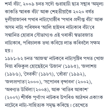
শৰ্মা বঁটা’, ২০০৯ চনত সদৌ গুৱাহাটী ছাত্ৰ সন্থাৰ ‘অমূল্য
কাকতি স্মাৰক বঁটা’ আৰু শেহতীয়াকৈ ২০২০ বৰ্ষত
দুলীয়াজানৰ পথাৰ নাট্যগোষ্ঠীৰ ‘পথাৰ প্ৰদীপ্ত বঁটা’ আৰু
অসম নাট্য পৰিষদৰ ‘আলি হাইদৰ নাট্যকাৰ বঁটা’ৰে
সন্মানিত হোৱাৰ সৌভাগ্যও এই গৰাকী স্বভাৱজাত
নাট্যকাৰ, পৰিচালক তথা কবিয়ে লাভ কৰিবলৈ সক্ষম
হয়।
১৯৮১-৮২ চনত ‘আজন্ম’ নাটকৰে নাট্যসৃষ্টিৰ পথত খোজ
দিয়া ৰফিকুল হোছেইনে ‘উজান’ (১৯৮৫), ‘জলাশয়
(১৯৮৬), ‘দৈৱকী’ (১৯৮৭), ‘ধোঁৱা’ (১৯৯২),
‘জলপ্ৰপাত’(২০০০), ‘সপোনৰ বৃন্দাবন’ (২০০২),
‘অৰণ্যত উৰ্মিলা’(২০০৪), আৰু ‘ৰাতিৰ আকাশ’
(২০০৭) শীৰ্ষক পূৰ্ণাংগ নাটকৰ উপৰিও আঠখন একাংক
নাটেৰে নাট্য-সাহিত্যক সমৃদ্ধ কৰিছে। তেখেতে