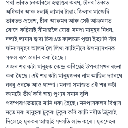
পৰা ভাৰত চৰকাৰলৈ হস্তান্তৰ কৰণ, চীনৰ তিব্বত
অধিকাৰ আৰু দলাই লামাৰ টাৱাং জিলাৰ মাজেদি
ভাৰতত প্ৰৱেশ, চীনা আক্ৰমণ আৰু সেই আক্ৰমণত
বোজা কঢ়িয়াই সীমান্তলৈ যোৱা মনপা মানুহৰ নিধন,
দলাই লামাৰ দ্বাৰা চিৰাঙত কালচক্ৰ পূজা ইত্যাদি সঁচা
ঘটনাসমূহৰ আলম লৈ লিখা কাহিনীৰে উপন্যাসখনক
সফল ৰূপ প্ৰদান কৰা হৈছে।
এজন শৱ কটা মানুহক কেন্দ্ৰ কৰিয়েই উপন্যাসখন ৰচনা
কৰা হৈছে। এই শৱ কটা মানুহজনৰ নাম আছিল দ্যাৰগে
নৰবু ওৰফে আও থাম্পা। মনপা সমাজত এই শৱ কটা
কামটো তীৰ্থ কৰি অহা পুণ্যৰ সমান বুলি
পৰম্পৰাগতভাৱে মানি থকা হৈছে। মনপাসকলৰ বিশ্বাস
মতে মৰা মানুহক টুকুৰা টুকুৰ কৰি কাটি নদীত উটুৱাই
দিলেহে মৃতকৰ আত্মাই সদ্গতি লাভ কৰে। মৃতদেহৰ