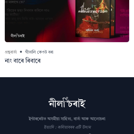
গ্ৰন্থবাৰ্তা
গীতালি কেওট বৰা
নাং বাৰে ৰিবাৰে
ইণ্টাৰনেটত অসমীয়া সাহিত্য, বাৰ্তা আৰু আলোচনা
ইত্যাদি : কলিয়াবৰৰ এটি উদ্যম