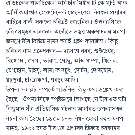
এডিচনেল পলিটিকেল অফিচাৰ মিষ্টাৰ টি কে মূৰ্তি আৰু
আৰ্মি কমাণ্ডাৰ লেফটেনেণ্ট জেনেৰেল নিৰঞ্জন প্ৰসাদৰ
বাহিৰে বাকী সকলো চৰিত্ৰই কাল্পনিক। ঔপন্যাসিকে
চৰিত্ৰসমূহৰ নামকৰণ কৰোঁতে সম্ভৱ অৰুণাচলৰ মনপা
জনগোষ্ঠীৰ বিভিন্ন নামৰ আৰ্হি গ্ৰহণ কৰিছিল। কিছু
চৰিত্ৰৰ নাম এনেধৰণৰ— দ্যাৰগে নৰবু, গুইচেংমু,
ৰিজোম্বা, পেমা, ভাৱাং, গোম্বু, আও থাম্পা, থিনেল,
চেংছোম, টাইমু, লামা কাৰচুং, দেচিন, দোৰচোম,
য়চুপুনা, চাংদ্ৰাকপা, গৰচুং আদি।
উপন্যাসৰ প্লট সম্পৰ্কে পাতনিত কিছু কথা উল্লেখ কৰা
হৈছে। ঔপন্যাসিকে স্পষ্টভাৱে লিখিছে যে টাৱাঙত ঘটা
কিছুমান সঁচা ঐতিহাসিক ঘটনাৰ আধাৰত উপন্যাসখন
ৰচনা কৰা হৈছে। ১৯৫০ চনত নিধন হোৱা বহুত মনপা
মানুহ, ১৯৫২ চনত টাৱাঙৰ প্ৰশাসন তিব্বত চৰকাৰৰ