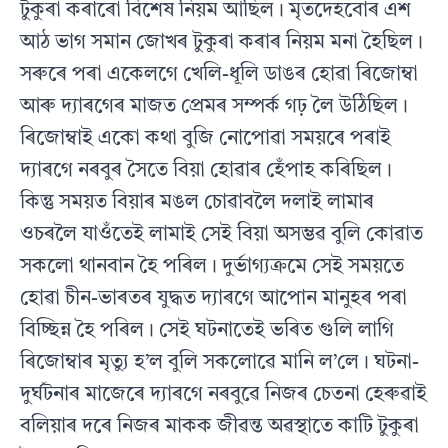
টুকুৰা কৰাৰো বিশেষ নিয়ম আছিল। মৃতদেহবোৰ এশ
আঠ ভাগ সমান জোখৰ টুকুৰা কৰাৰ নিয়ম মনা হৈছিল।
সৰুৰে পৰা একেলগে খেলি-ধূলি ডাঙৰ হোৱা ৰিজোম্বা
আৰু দ্যাৰগেৰ মাজত প্ৰেমৰ সম্পৰ্ক গঢ় লৈ উঠিছিল।
ৰিজোম্বাই একো কথা বুজি নোপোৱা সময়ৰে পৰাই
দ্যাৰগে নৰবুৰ সৈতে বিয়া হোৱাৰ হেঁপাহ কৰিছিল।
কিন্তু সময়ত বিয়াৰ মঙল চোৱাবলৈ দলাই লামাৰ
ওচৰলৈ যাওঁতেই লামাই সেই বিয়া অসম্ভৱ বুলি কোৱাত
সকলো থানবান হৈ পৰিল। দুৰ্ভাগ্যক্ৰমে সেই সময়তে
হোৱা চীন-ভাৰতৰ যুদ্ধত দ্যাৰগে আপোন মানুহৰ পৰা
বিচ্ছিন্ন হৈ পৰিল। সেই ঘটনাতেই ভৰিত গুলি লাগি
ৰিজোম্বাৰ মৃত্যু হ’ল বুলি সকলোৱে মানি ল’লে। ঘটনা-
দুৰ্ঘটনাৰ মাজেৰে দ্যাৰগে নৰবুৱে নিজৰ চেতনা হেৰুৱাই
বলিয়াৰ দৰে নিজৰ মাকক জীৱন্ত অৱস্থাতে কাটি টুকুৰা