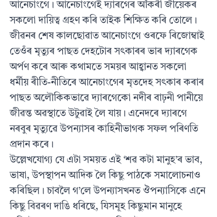
আনেচাংগে। আনেচাংগেই দ্যাৰগেৰ আঁকৰী জীয়েকৰ
সকলো দায়িত্ব গ্ৰহণ কৰি তাইক শিক্ষিত কৰি তোলে।
জীৱনৰ শেষ কালছোৱাত আনেচাংগে ওৰফে ৰিজোম্বাই
তেওঁৰ মৃত্যুৰ পাছত দেহটোৰ সৎকাৰৰ ভাৰ দ্যাৰগেক
অৰ্পণ কৰে আৰু কথামতে সময়ৰ আহ্বানত সকলো
ধৰ্মীয় ৰীতি-নীতিৰে আনেচাংগেৰ মৃতদেহ সৎকাৰ কৰাৰ
পাছত অলৌকিকভাৱে দ্যাৰগেকো নদীৰ বাঢ়নী পানীয়ে
জীৱন্ত অৱস্থাতে উটুৱাই লৈ যায়। এনেদৰে দ্যাৰগে
নৰবুৰ মৃত্যুৱে উপন্যাসৰ কাহিনীভাগক সফল পৰিণতি
প্ৰদান কৰে।
উল্লেখযোগ্য যে এটা সময়ত এই ‘শৱ কটা মানুহ’ৰ ভাব,
ভাষা, উপস্থাপন আদিক লৈ কিছু পাঠকে সমালোচনাও
কৰিছিল। চাবলৈ গ’লে উপন্যাসখনত ঔপন্যাসিকে এনে
কিছু বিৱৰণ দাঙি ধৰিছে, যিসমূহ কিছুমান মানুহে