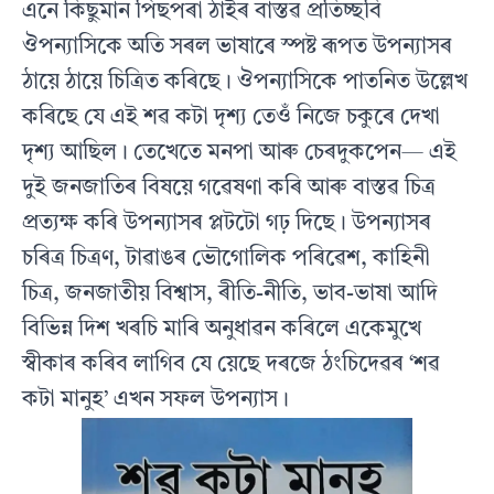
এনে কিছুমান পিছপৰা ঠাইৰ বাস্তৱ প্ৰতিচ্ছবি
ঔপন্যাসিকে অতি সৰল ভাষাৰে স্পষ্ট ৰূপত উপন্যাসৰ
ঠায়ে ঠায়ে চিত্ৰিত কৰিছে। ঔপন্যাসিকে পাতনিত উল্লেখ
কৰিছে যে এই শৱ কটা দৃশ্য তেওঁ নিজে চকুৰে দেখা
দৃশ্য আছিল। তেখেতে মনপা আৰু চেৰদুকপেন— এই
দুই জনজাতিৰ বিষয়ে গৱেষণা কৰি আৰু বাস্তৱ চিত্ৰ
প্ৰত্যক্ষ কৰি উপন্যাসৰ প্লটটো গঢ় দিছে। উপন্যাসৰ
চৰিত্ৰ চিত্ৰণ, টাৱাঙৰ ভৌগোলিক পৰিৱেশ, কাহিনী
চিত্ৰ, জনজাতীয় বিশ্বাস, ৰীতি-নীতি, ভাব-ভাষা আদি
বিভিন্ন দিশ খৰচি মাৰি অনুধাৱন কৰিলে একেমুখে
স্বীকাৰ কৰিব লাগিব যে য়েছে দৰজে ঠংচিদেৱৰ ‘শৱ
কটা মানুহ’ এখন সফল উপন্যাস।