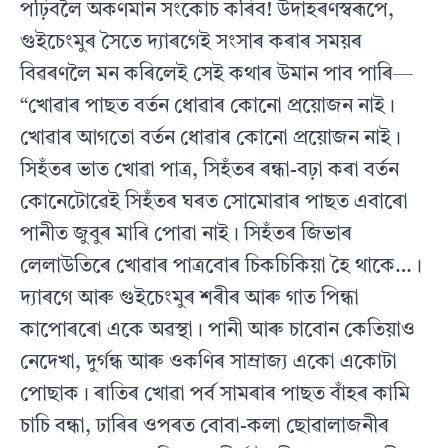
পঢ়িবলৈ অকণমান সংকোচ কৰিব! উদাহৰণস্বৰূপে,
গুইচেংমুৰ সৈতে দ্যাৰগেই সংসাৰ কৰাৰ সময়ৰ
বিৱৰণলৈ মন কৰিলেই সেই কথাৰ উমান পাব পাৰি—
“খোৱাৰ পাছত বৰ্তন ধোৱাৰ কোনো প্ৰয়োজন নাই।
খোৱাৰ আগতো বৰ্তন ধোৱাৰ কোনো প্ৰয়োজন নাই।
সিহঁতৰ ভাত খোৱা পাত্ৰ, সিহঁতৰ ৰন্ধা-বঢ়া কৰা বৰ্তন
কোনেটোৱেই সিহঁতৰ ঘৰত সোমোৱাৰ পাছত এবাৰো
পানীত জুবুৰ মাৰি পোৱা নাই। সিহঁতৰ জিভাৰ
লেলাউতিৰে খোৱাৰ পাত্ৰবোৰ চিকচিকিয়া হৈ থাকে…।
দ্যাৰগে আৰু গুইচেংমুৰ শৰীৰ আৰু গাত পিন্ধা
কাপোৰৰো একে অৱস্থা। পানী আৰু চাবোন কেতিয়াও
নেদেখা, দুৰ্গন্ধ আৰু ওকণিৰ সাম্ৰাজ্য একো একোটা
পোছাক। ৰাতিৰ খোৱা পৰ্ব সামৰাৰ পাছত বাঁহৰ কামি
চাচি বন্ধা, ঢাৰিৰ ওপৰত বোবা-কলা ছোৱালাজনীৰ