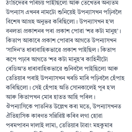
ঠংচিদেৱৰ পৰিচয় পাইছিলো আৰু তেখেতৰ অন্যতম
উপন্যাস এখনৰ নামটো শুনিয়েই উপন্যাসখন পঢ়িবলৈ
বিশেষ আগ্ৰহ অনুভৱ কৰিছিলো। উপন্যাসখন হ’ল
বনলতা প্ৰকাশনৰ পৰা প্ৰকাশ পোৱা ‘শৱ কটা মানুহ’।
কিতাপ আকাৰে প্ৰকাশ পোৱাৰ আগতে উপন্যাসখন
‘সাদিন’ত ধাৰাবাহিকভাৱে প্ৰকাশ পাইছিল। কিতাপ
ৰূপে পঢ়াৰ আগতে ‘শৱ কটা মানুহ’ৰ কাহিনীটো
ৰেডিঅ’ত ধাৰাবাহিকভাৱে শুনিবলৈ পাইছিলো আৰু
তেতিয়াৰ পৰাই উপন্যাসখন খৰচি মাৰি পঢ়িবলৈ হেঁপাহ
কৰিছিলো। সেই হেঁপাহ অতি সোনকালেই পূৰ হ’ল
আৰু কিতাপখন মোৰ হাতত আহি পৰিল।
ঔপন্যাসিকে পাতনিত উল্লেখ কৰা মতে, উপন্যাসখনত
ঐতিহাসিক কাৰণত সন্নিৱিষ্ট কৰিব লগা হোৱা
পৰমপাবন দালাই লামা, তেতিয়াৰ টাৱাং মহকুমাৰ