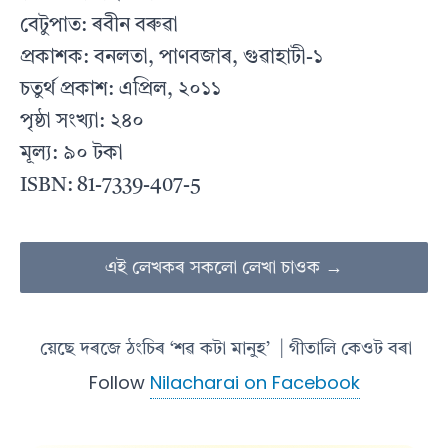
বেটুপাত: ৰবীন বৰুৱা
প্ৰকাশক: বনলতা, পাণবজাৰ, গুৱাহাটী-১
চতুৰ্থ প্ৰকাশ: এপ্ৰিল, ২০১১
পৃষ্ঠা সংখ্যা: ২৪০
মূল্য: ৯০ টকা
ISBN: 81-7339-407-5
এই লেখকৰ সকলো লেখা চাওক →
য়েছে দৰজে ঠংচিৰ ‘শৱ কটা মানুহ’
| গীতালি কেওট বৰা
Follow
Nilacharai on Facebook