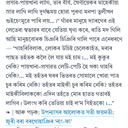
প্ৰসাৱ-পায়খানা লাগি, তাৰ বীৰ্য, ঘৈণীয়েকৰ মাহেকীয়া
স্ৰাৱ লাগি লাগি দুৰ্গন্ধময় হোৱা পুৰণা মনপা তুলীখন
গুইচেংমুৱে পাৰি লয়…।” গাঁৱৰ মানুহে দ্যাৰগেৰ এই
লেতেৰা স্বভাৱৰ বাবে যেতিয়া ঘৃণা কৰে, ৰাতি মদ গিলি
আহি মানুহবোৰক চিঞৰি চিঞিৰি গালি পাৰে এনেধৰণে
— “গাহৰিবিলাক, লোকৰ উচিষ্ট চেলেকাহঁত, মৰাৰ
পাছত তহঁতক কলৈ লৈ যায় মই চাম।… মই কুকুৰ
নেকি? পায়খানা-প্ৰসাৱত লেটি-পেটি হৈ থকা গাহৰি
নেকি?… মই তহঁতৰ ঘৰৰ ভিতৰত সোমালে খোৱা পাত্ৰ
চুৰ কৰিম নেকি? তহঁতৰ মাইকী চুৰ কৰিম নেকি? তহঁতৰ
মাইকীবিলাককো এদিন তহঁতে মোৰ হাতত গতাবই
লাগিব। উলংগ কৰি তেতিয়া চাই ল’ম সিহঁতকো।…”
❧ | আৰু পঢ়ক:
উপন্যাসৰ আলোকত সতী জয়মতী:
জুৰী বৰা বৰগোহাঞিৰ ‘নাং-ফা’