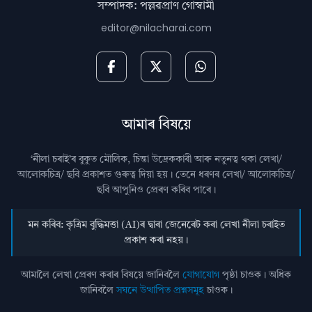
সম্পাদক: পল্লৱপ্ৰাণ গোস্বামী
editor@nilacharai.com
আমাৰ বিষয়ে
‘নীলা চৰাই’ৰ বুকুত মৌলিক, চিন্তা উদ্রেককাৰী আৰু নতুনত্ব থকা লেখা/
আলোকচিত্ৰ/ ছবি প্রকাশত গুৰুত্ব দিয়া হয়। তেনে ধৰণৰ লেখা/ আলোকচিত্ৰ/
ছবি আপুনিও প্রেৰণ কৰিব পাৰে।
মন কৰিব: কৃত্ৰিম বুদ্ধিমত্তা (AI)ৰ দ্বাৰা জেনেৰেট কৰা লেখা নীলা চৰাইত
প্ৰকাশ কৰা নহয়।
আমালৈ লেখা প্ৰেৰণ কৰাৰ বিষয়ে জানিবলৈ
যোগাযোগ
পৃষ্ঠা চাওক। অধিক
জানিবলৈ
সঘনে উত্থাপিত প্ৰশ্নসমূহ
চাওক।