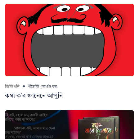
জিলিঙনি
গীতালি কেওট বৰা
কথা ক’ব জানেনে আপুনি