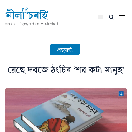
অসমীয়া সাহিত্য, বাৰ্তা আৰু আলোচনা
গ্ৰন্থবাৰ্তা
য়েছে দৰজে ঠংচিৰ ‘শৱ কটা মানুহ’