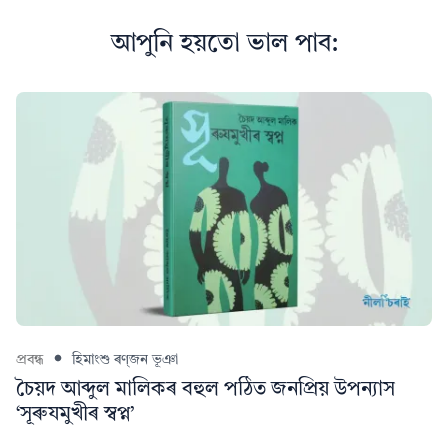
আপুনি হয়তো ভাল পাব:
প্ৰবন্ধ
হিমাংশু ৰণ্‌জন ভূঞা
চৈয়দ আব্দুল মালিকৰ বহুল পঠিত জনপ্ৰিয় উপন্যাস
‘সূৰুযমুখীৰ স্বপ্ন’