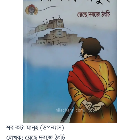
শৱ কটা মানুহ (উপন্যাস)
লেখক: য়েছে দৰজে ঠংচি