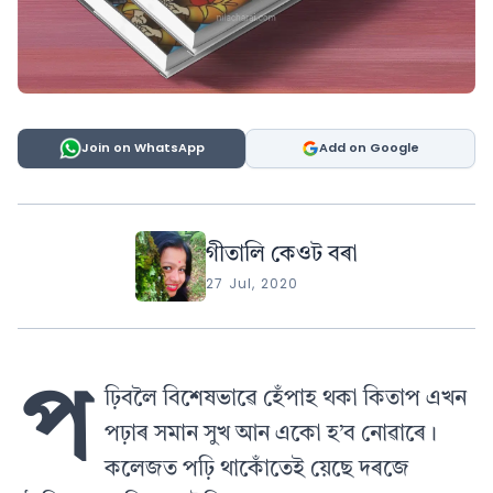
Join on WhatsApp
Add on Google
গীতালি কেওট বৰা
27 Jul, 2020
প
ঢ়িবলৈ বিশেষভাৱে হেঁপাহ থকা কিতাপ এখন
পঢ়াৰ সমান সুখ আন একো হ’ব নোৱাৰে।
কলেজত পঢ়ি থাকোঁতেই য়েছে দৰজে