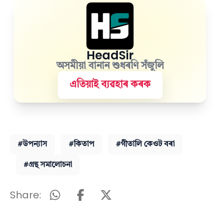
HeadSir
অসমীয়া বানান শুধৰণি সঁজুলি
এতিয়াই ব্যৱহাৰ কৰক
#উপন্যাস
#কিতাপ
#গীতালি কেওট বৰা
#গ্ৰন্থ সমালোচনা
Share: